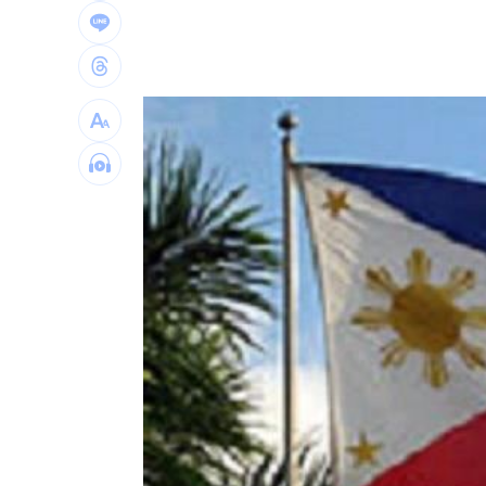
陳韻文復原卡關？餅總：二軍何時投都
專家曝下週「這兩天」短線反彈要來了
美國撐不住？川普認彈藥吃緊：戰爭快
台新新光金控淨零論壇 專家分享永續治
台灣彩券開獎直播中
20:31
LIVE三立+24小時直播
15:27
三立iNEWS新聞台線上直播
18:00
商場戰國來臨 台中「頂奢大道」逐漸
台彩父親節推新刮刮樂千萬頭獎超「爸
「拍片人的多重宇宙」職涯論壇9/12登