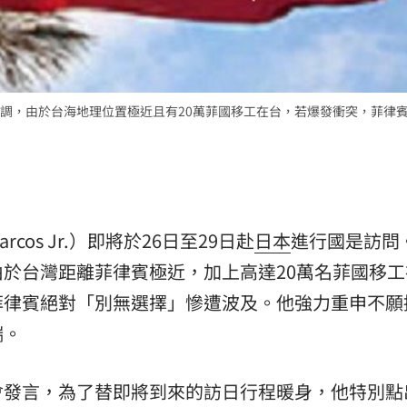
熱潮
10:00
15
調，由於台海地理位置極近且有20萬菲國移工在台，若爆發衝突，菲律
 Marcos Jr.）即將於26日至29日赴
日本
進行國是訪問
於台灣距離菲律賓極近，加上高達20萬名菲國移工
菲律賓絕對「別無選擇」慘遭波及。他強力重申不願
端。
會發言，為了替即將到來的訪日行程暖身，他特別點