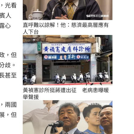
，光看
賓人
直呼難以諒解！他：慈濟最高層應有
露心
人下台
政，但
分歧。
長甚至
黃禎憲診所挺蔣遭出征　老病患曝暖
舉聲援
，兩國
展，但