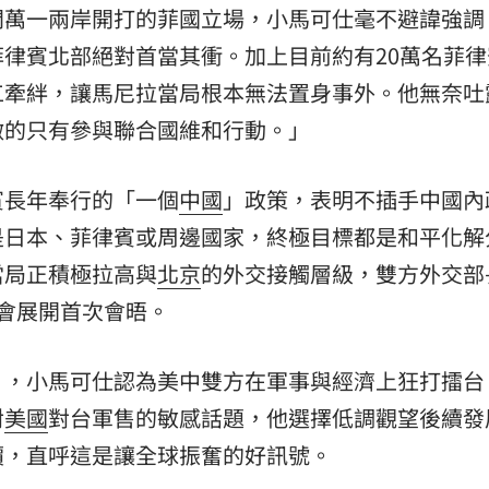
問萬一兩岸開打的菲國立場，小馬可仕毫不避諱強調
律賓北部絕對首當其衝。加上目前約有20萬名菲律
工牽絆，讓馬尼拉當局根本無法置身事外。他無奈吐
做的只有參與聯合國維和行動。」
賓長年奉行的「一個
中國
」政策，表明不插手中國內
是日本、菲律賓或周邊國家，終極目標都是和平化解
當局正積極拉高與
北京
的外交接觸層級，雙方外交部
會展開首次會晤。
」，小馬可仕認為美中雙方在軍事與經濟上狂打擂台
對
美國
對台軍售的敏感話題，他選擇低調觀望後續發
價，直呼這是讓全球振奮的好訊號。