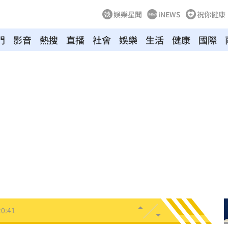
娛樂星聞
iNEWS
祝你健康
門
影音
熱搜
直播
社會
娛樂
生活
健康
國際
延誤
20:54
20:54
火
20:50
鼻酸
20:45
20:41