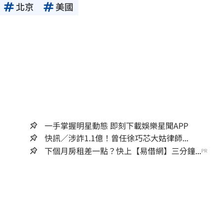
北京
美國
一手掌握明星動態 即刻下載娛樂星聞APP
快訊／涉詐1.1億！曾任徐巧芯大姑律師...
下個月房租差一點？快上【易借網】三分鐘...
PR