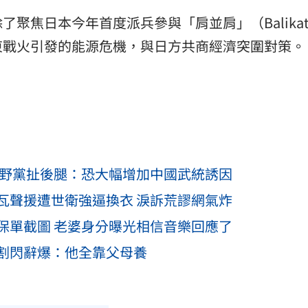
聚焦日本今年首度派兵參與「肩並肩」（Balikat
東戰火引發的能源危機，與日方共商經濟突圍對策。
在野黨扯後腿：恐大幅增加中國武統誘因
瓦聲援遭世衛強逼換衣 淚訴荒謬網氣炸
保單截圖 老婆身分曝光相信音樂回應了
割閃辭爆：他全靠父母養