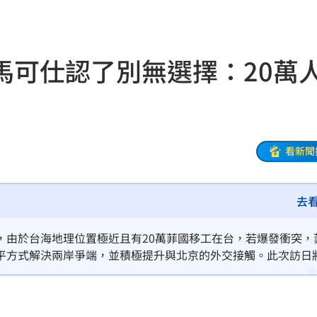
設施
20:40
兒
20:40
馬可仕認了別無選擇：20萬
小三
20:37
線
20:35
日幣
20:33
看新聞
藍圖
20:32
去
代
20:27
:27
，由於台海地理位置極近且有20萬菲國移工在台，若爆發衝突，
平方式解決兩岸爭端，並積極提升與北京的外交接觸。此次訪日
0萬
20:25
示肯定。他呼籲各方冷靜，強調區域穩定對周邊國家的重要性，
臉
20:14