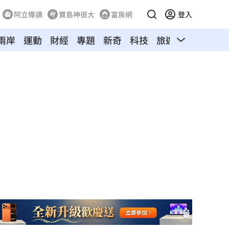
阿立導讀
寶島神很大
富房網
登入
兩岸
運動
財經
專題
新奇
科技
旅遊
汽車
寵物