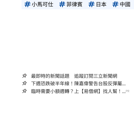
小馬可仕
菲律賓
日本
中國
最即時的新聞話題 追蹤訂閱三立新聞網
下週恐跌破半年線！陳嘉偉警告台股反彈屬...
臨時需要小額週轉？上【易借網】找人幫！...
PR