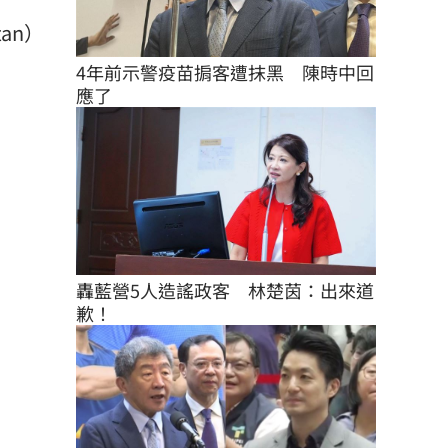
an）
4年前示警疫苗掮客遭抹黑　陳時中回
應了
轟藍營5人造謠政客　林楚茵：出來道
歉！