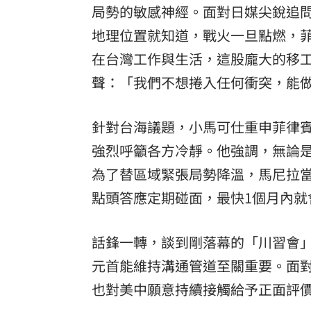
局勢的敏感神經。面對日媒尖銳追
地理位置就知道，戰火一旦點燃，菲
在台灣工作與生活，這股龐大的移
聲：「我們不想捲入任何衝突，能
針對台海議題，小馬可仕重申菲律
強烈呼籲各方冷靜。他強調，無論
為了替區域緊張局勢降溫，馬尼拉
點頭答應定期碰面，最快1個月內就
話鋒一轉，談到剛落幕的「川習會
元首能維持溝通管道至關重要。面
也對美中願意持續接觸給予正面評