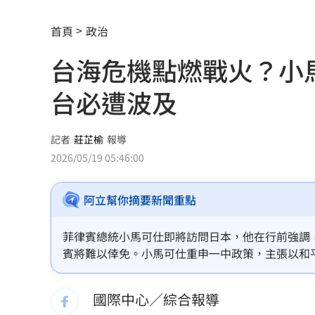
富邦人壽攜悍將 升級新莊球場無障礙
首頁
政治
獨／曾被笑阿醜 她兼父職做2工養大女
台海危機點燃戰火？小
百億千金爆婚變 富少尪遭目擊當街吻
台必遭波及
幫忙照顧好銀髮族錢包！台新「3大」防
獨／訂日本餐廳爽約 他遭簡訊討一萬
記者
莊芷榆
報導
2026/05/19 05:46:00
陳鏞基退休誰接班？餅總早替獅隊規劃
阿立幫你摘要新聞重點
別想躲在受害者3字後面！她要慈濟給交
外資大賣407億！「這2檔」成提款機
20
菲律賓總統小馬可仕即將訪問日本，他在行前強調
賓將難以倖免。小馬可仕重申一中政策，主張以和
股災進場「買台積電沒賺」這檔1張賺30
焦安全合作與能源危機，並對美中維持溝通管道表
馬尼拉不願捲入戰火的堅定立場。
國際中心／綜合報導
方恩格拿國軍小泡芙作文章 遭1事實打