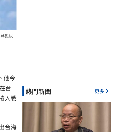
賓將難以
。他今
在台
熱門新聞
更多
捲入戰
出台海