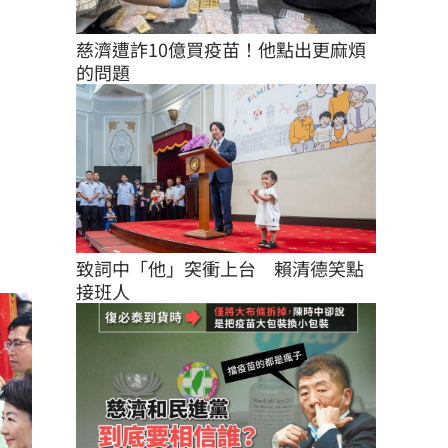
慈濟遭詐10億買疫苗！他點出更麻煩
的問題
致詞中「他」突衝上台　賴清德笑點
接班人