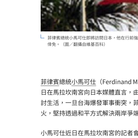
8國球員齊聚高雄 Formosa 7s掀足球
理想混蛋號召粉絲跨海追星吃美食！
18:
菲律賓總統小馬可仕即將訪問日本，他在行前強
倖免。（圖／翻攝自維基百科）
菲律賓
總統
小馬可仕
（Ferdinand
日在馬拉坎南宮向日本媒體直言，由
討生活，一旦台海爆發軍事衝突，
火，堅持透過和平方式解決兩岸爭
小馬可仕近日在馬拉坎南宮的記者