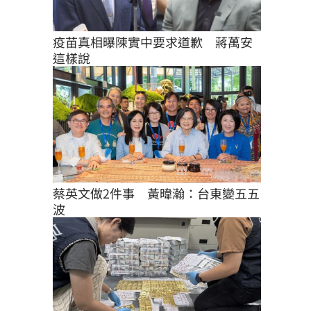
疫苗真相曝陳實中要求道歉　蔣萬安
這樣說
蔡英文做2件事　黃暐瀚：台東變五五
波