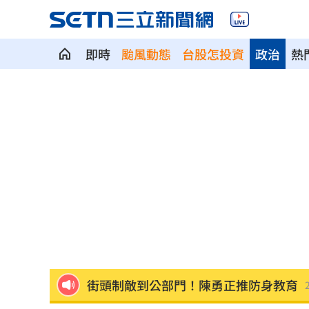
即時
颱風動態
台股怎投資
政治
熱
出國注意！桃機「這時」調整航班恐有
熟齡經濟藍海！中信金佈局「3大」策略
獨／文博會爆爭議 假買家真代購引怒
快訊／大樂透8/7中獎號碼出爐！
20:48
老翁「拐杖」殘殺85歲妻 行兇原因惹
街頭制敵到公部門！陳勇正推防身教育