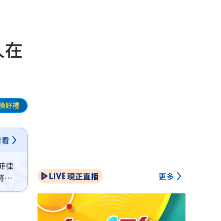
人在
換好禮
看看
菲律
現正直播
更多
將聚
展現