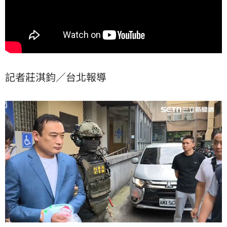
記者莊淇鈞／台北報導