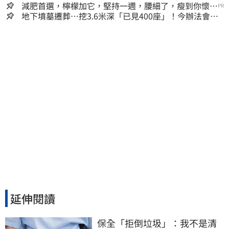
減肥首選，檸檬加它，堅持一週，腰細了，瘦到你懷疑
PR
人生
地下墳墓遷葬…挖3.6米深「已見400座」！今辦法會安
撫祖先
延伸閱讀
保全「拒倒垃圾」：我不是清