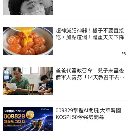
明堅持會提告
超神減肥神器！橘子不要直接
吃，加點這個！體重天天下降
PR
爸爸代簽教召令！兒子未盡後
備軍人義務「14天教召不去」
換3個月刑期
009829掌握AI關鍵 大華韓國
KOSPI 50今強勢開募