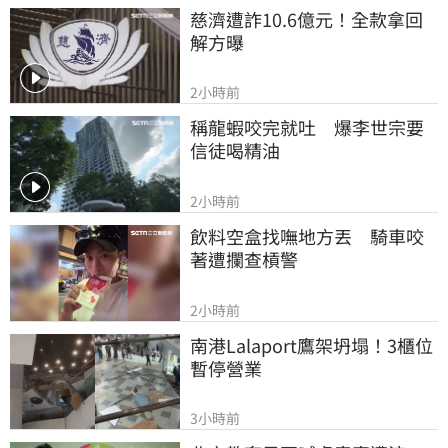
慈濟遭詐10.6億元！全款拿回
解方曝
2小時前
稱龍蝦咬完就吐　爆李世宗要
信徒喝精油
2小時前
飲料空盒找嘸地方丟　騎車咬
著遭攔查槓警
2小時前
南港Lalaport鷹架坍塌！3櫃位
暫停營業
3小時前