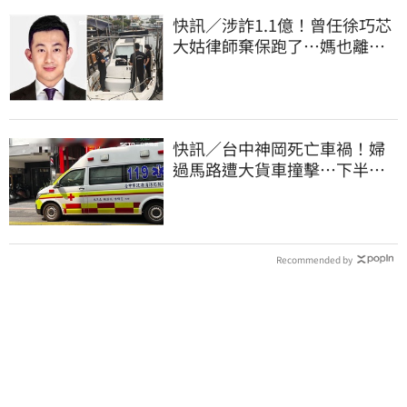
快訊／涉詐1.1億！曾任徐巧芯
大姑律師棄保跑了…媽也離
境 桃檢發通緝
快訊／台中神岡死亡車禍！婦
過馬路遭大貨車撞擊…下半身
輾碎慘死路口
Recommended by