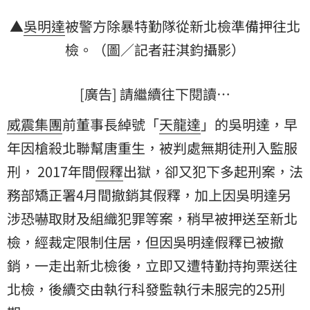
▲
吳明達
被警方除暴特勤隊從新北檢準備押往北
檢。（圖／記者莊淇鈞攝影）
[廣告] 請繼續往下閱讀…
威震集團
前董事長綽號「
天龍達
」的吳明達，早
年因槍殺北聯幫唐重生，被判處無期徒刑入監
服
刑
， 2017年間
假釋
出獄，卻又犯下多起刑案，法
務部矯正署4月間撤銷其假釋，加上因吳明達另
涉恐嚇取財及組織犯罪等案，稍早被押送至新北
檢，經裁定限制住居，但因吳明達假釋已被撤
銷，一走出新北檢後，立即又遭特勤持拘票送往
北檢，後續交由執行科發監執行未服完的25刑