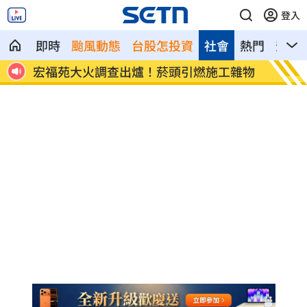
登入
即時
颱風動態
台股怎投資
社會
熱門
影音
8元！
宏福苑大火調查出爐！菸頭引燃施工雜物
定投1
位！