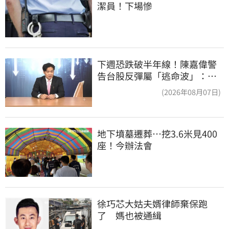
潔員！下場慘
下週恐跌破半年線！陳嘉偉警
告台股反彈屬「逃命波」：空
頭大屠殺剛開始
(2026年08月07日)
地下墳墓遷葬…挖3.6米見400
座！今辦法會
徐巧芯大姑夫婿律師棄保跑
了　媽也被通緝