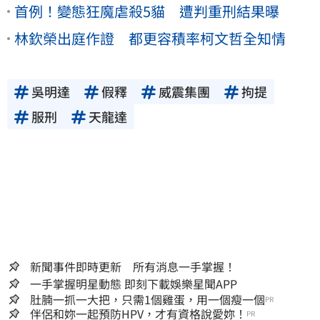
首例！變態狂魔虐殺5貓 遭判重刑結果曝
林欽榮出庭作證 都更容積率柯文哲全知情
吳明達
假釋
威震集團
拘提
服刑
天龍達
新聞事件即時更新 所有消息一手掌握！
一手掌握明星動態 即刻下載娛樂星聞APP
肚腩一抓一大把，只需1個雞蛋，用一個瘦一個
PR
伴侶和妳一起預防HPV，才有資格說愛妳！
PR