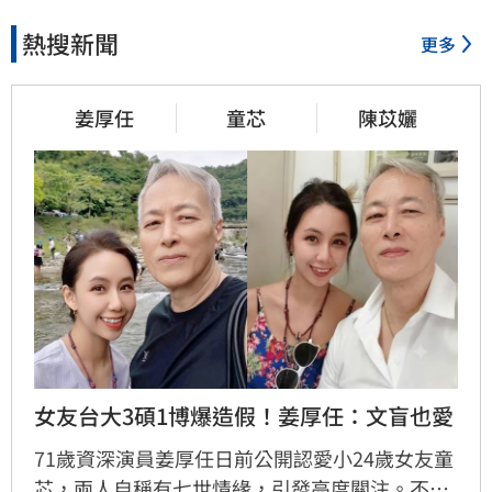
熱搜新聞
更多
姜厚任
童芯
陳苡孋
女友台大3碩1博爆造假！姜厚任：文盲也愛
71歲資深演員姜厚任日前公開認愛小24歲女友童
芯，兩人自稱有七世情緣，引發高度關注。不料