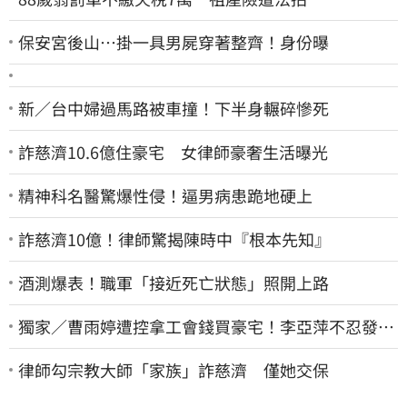
保安宮後山…掛一具男屍穿著整齊！身份曝
新／台中婦過馬路被車撞！下半身輾碎慘死
詐慈濟10.6億住豪宅 女律師豪奢生活曝光
精神科名醫驚爆性侵！逼男病患跪地硬上
詐慈濟10億！律師驚揭陳時中『根本先知』
酒測爆表！職軍「接近死亡狀態」照開上路
獨家／曹雨婷遭控拿工會錢買豪宅！李亞萍不忍發
聲：余天管工會都貼錢
律師勾宗教大師「家族」詐慈濟 僅她交保