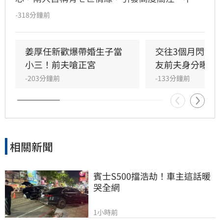
童芯隨即遭網友起底，不僅宣稱的台大「3碩1
-318分鐘前
博」高學歷在論文系統查無資料，連過往的舊明
信片也被質疑造假，其複雜的四度改名與過往婚
姻史也遭挖出。面對外界排山倒海的質疑聲浪，
姜厚任新歡爆帶婚生子當
交往3個月閃婚
姜厚任展現霸氣護愛態度，強調感情不受學歷與
小三！前夫嗆正宮
友前夫身分曝光
背景影響，更笑稱即便女友是文盲也照樣喜歡，
-203分鐘前
-133分鐘前
不受外界負面傳聞干擾，堅定捍衛這段相差39歲
的戀情。
相關新聞
賓士S500擋浩劫！車主這話暖
哭全網
1小時前