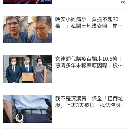
PR
晚安小雞痛訴「負擔不起30
萬！」私闖土地遭索賠 崩
潰：不接受漫天要價
女律師代購疫苗騙走10.6億！
慈濟多年未報案原因曝：檢警
上門才知被騙
我不是清潔員！保全「拒倒垃
圾」上班3天被炒 找法院討公
道結果出爐