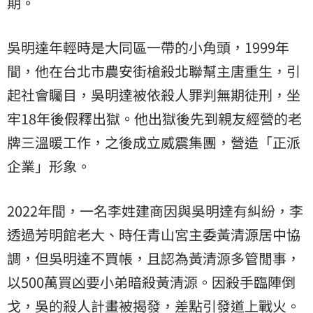
期。
吳明達年輕時是大同區一帶的小角頭，1999年
間，他在台北市農安街槍殺北聯幫主唐重生，引
起社會矚目，吳明達被依殺人罪判無期徒刑，坐
牢18年後假釋出獄。他出獄後先到親友經營的老
牌三溫暖工作，之後成立威震集團，營造「正派
企業」形象。
2022年間，一名李姓建商因與吳明達有糾紛，李
透過芳明館老大、時任青山宮主委黃清源居中協
調，但吳明達不買帳，且認為黃清源多管閒事，
以500萬買凶要小弟暗殺黃清源。因殺手臨陣倒
戈，吳的殺人計畫被揭發，差點引發道上戰火。