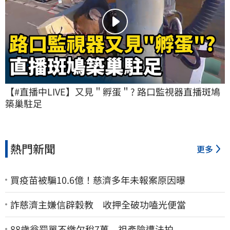
【#直播中LIVE】又見＂孵蛋＂? 路口監視器直播斑鳩
築巢駐足
熱門新聞
更多
買疫苗被騙10.6億！慈濟多年未報案原因曝
詐慈濟主嫌信辟穀教 收押全破功嗑光便當
88歲翁罰單不繳欠稅7萬 祖產險遭法拍