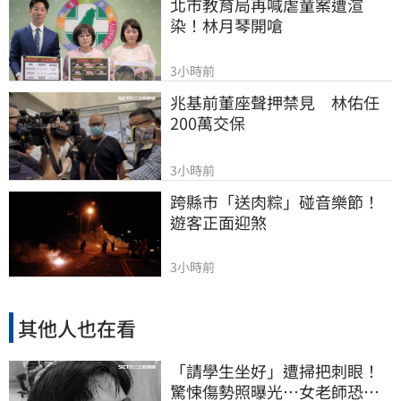
北市教育局再喊虐童案遭渲
染！林月琴開嗆
3小時前
兆基前董座聲押禁見　林佑任
200萬交保
3小時前
跨縣市「送肉粽」碰音樂節！
遊客正面迎煞
3小時前
其他人也在看
「請學生坐好」遭掃把刺眼！
驚悚傷勢照曝光…女老師恐失