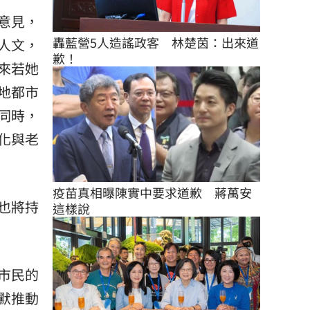
意見，
轟藍營5人造謠政客　林楚茵：出來道
人文，
歉！
來若她
地都市
同時，
化與老
疫苗真相曝陳實中要求道歉　蔣萬安
也將持
這樣說
市民的
默推動