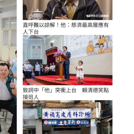
直呼難以諒解！他：慈濟最高層應有
人下台
致詞中「他」突衝上台　賴清德笑點
接班人