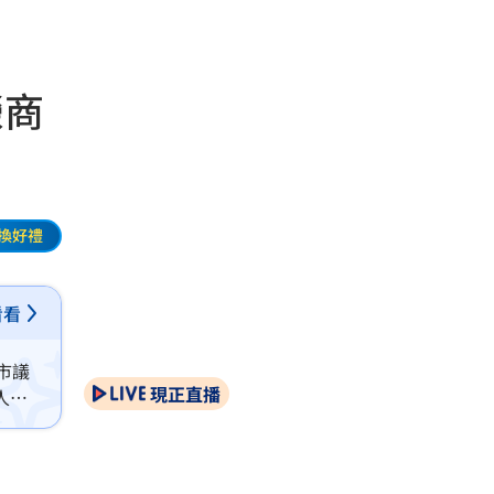
榮商
換好禮
看看
市議
現正直播
人到
產業