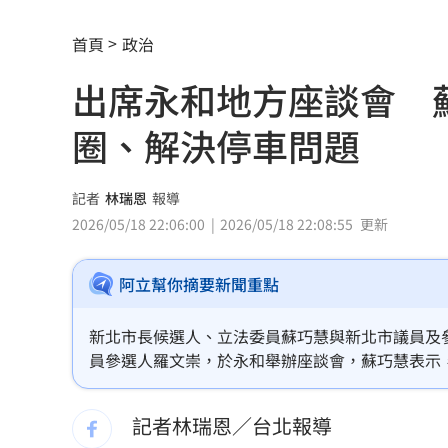
金雞母獲利全開！玉山金前7月刷新紀錄
首頁
政治
首度首局獲支援 布雷克卻評球威僅D等
出席永和地方座談會 
男性半夜痠痛「2徵兆」恐已攝護腺癌晚
圈、解決停車問題
100%果汁也傷身？研究：高血壓風險增3
中借颱風稱對台灣海峽交管 海巡署譴
記者
林瑞恩
報導
2026/05/18 22:06:00
2026/05/18 22:08:55
更新
史上最賺上半年！華航客貨兩旺吸金千
阿立幫你摘要新聞重點
獨／宿霧玩「巨人盪鞦韆」慘撞柱腦震
MVP舞台帶上女兒同歡 艾菩樂盼記得
新北市長候選人、立法委員蘇巧慧與新北市議員及
員參選人羅文崇，於永和舉辦座談會，蘇巧慧表示
陳傑憲猛打助2連勝 餅總卻虧「做蠢事
雙北工作的最佳基地，未來若她擔任市長，會加速
最繁榮的家園。
記者林瑞恩／台北報導
又有苦茶油苯駢芘超標 218瓶全面追查