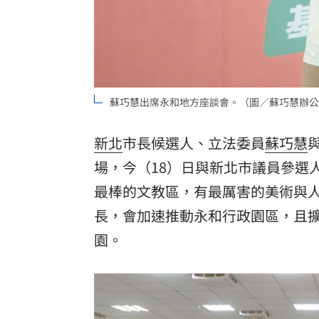
8國球員齊聚高雄 Formosa 7s掀足球
理想混蛋號召粉絲跨海追星吃美食！
18:
蘇巧慧出席永和地方座談會。（圖／蘇巧慧辦公
新北
市長候選人、立法委員
蘇巧慧
場，今（18）日與新北市議員參選
最棒的文教區，有最厲害的美術與
長，會加速推動永和行政園區，且
園。