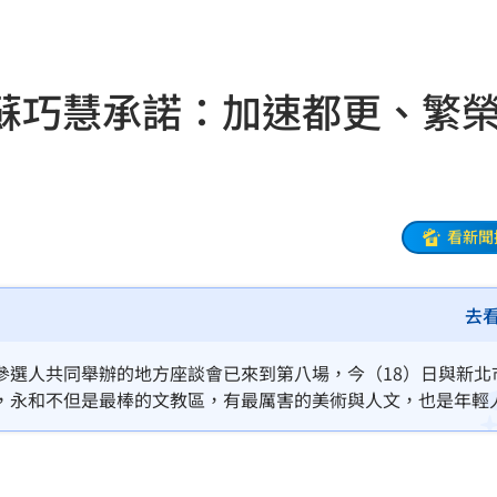
22:38
級
22:38
蘇巧慧承諾：加速都更、繁
期
22:37
5%
22:34
責
22:33
看新聞
億
22:25
去
盪
22:24
台灣
22:23
參選人共同舉辦的地方座談會已來到第八場，今（18）日與新北
，永和不但是最棒的文教區，有最厲害的美術與人文，也是年輕
」
22:14
推動永和行政園區，且擴大公辦都更，讓永和成為生活最便利、
22:13