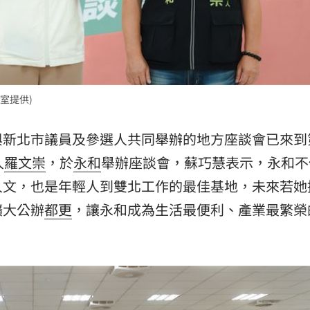
熱潮
10:00
15
室提供)
與新北市議員及參選人共同舉辦的地方座談會已來到
人
羅文崇
，於
永和
舉辦座談會，蘇巧慧表示，永和不
人文，也是年輕人到雙北工作的最佳基地，未來若她
擴大公辦
都更
，讓永和成為生活最便利、產業最繁榮