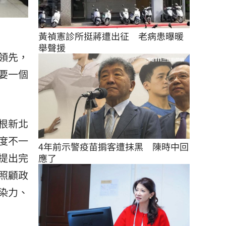
黃禎憲診所挺蔣遭出征　老病患曝暖
舉聲援
領先，
要一個
根新北
度不一
4年前示警疫苗掮客遭抹黑　陳時中回
提出完
應了
照顧政
染力、