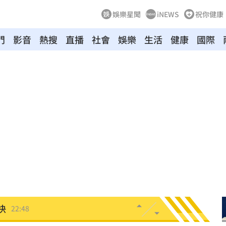
娛樂星聞
iNEWS
祝你健康
門
影音
熱搜
直播
社會
娛樂
生活
健康
國際
年
22:55
成形
22:54
22:52
放棄
22:50
營層
22:48
快
22:48