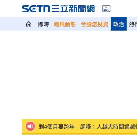
即時
颱風動態
台股怎投資
政治
熱
父逝世也不敢回家！男殺友後躲深山21
蔡英文重磅出手！民進黨「第二戰場」
吹冷氣30小時出事！女子全身抽搐送醫
政府生活補助5000元連3天發 逾期視同
宏碁發現兆基管理缺失 辭董座撤出經
剩4個月要跨年 網嘆：人越大時間過越