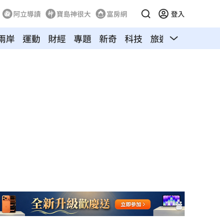
阿立導讀
寶島神很大
富房網
登入
兩岸
運動
財經
專題
新奇
科技
旅遊
汽車
寵物