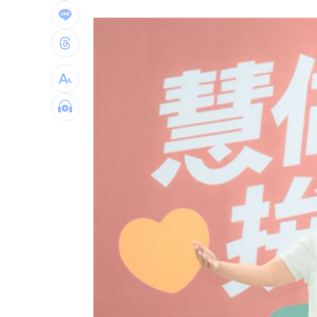
白海豚「海警範圍擴大」 這地恐豪雨炸2
桃猿洋將2投2打爭一軍 艾菩樂認良性
華邦電法說會後 新目標價出爐
22:00
高雄轎車暴衝連3撞！波及13車600戶停
台灣彩券開獎直播中
20:31
LIVE三立+24小時直播
15:27
三立iNEWS新聞台線上直播
18:00
商場戰國來臨 台中「頂奢大道」逐漸
台彩父親節推新刮刮樂千萬頭獎超「爸
「拍片人的多重宇宙」職涯論壇9/12登