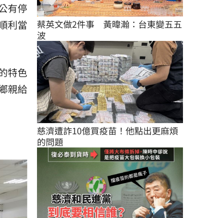
公有停
順利當
蔡英文做2件事　黃暐瀚：台東變五五
波
的特色
鄉親給
慈濟遭詐10億買疫苗！他點出更麻煩
的問題