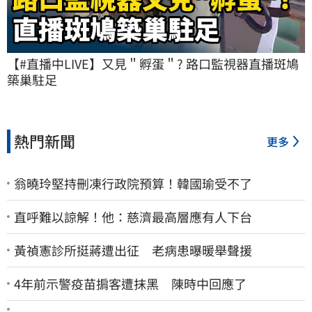
【#直播中LIVE】又見＂孵蛋＂? 路口監視器直播斑鳩
築巢駐足
熱門新聞
更多
翁曉玲堅持刪凍行政院預算！韓國瑜受不了
直呼難以諒解！他：慈濟最高層應有人下台
黃禎憲診所挺蔣遭出征 老病患曝暖舉聲援
4年前示警疫苗掮客遭抹黑 陳時中回應了