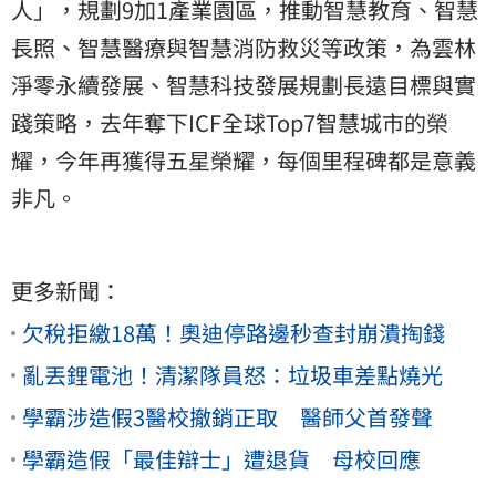
人」，規劃9加1產業園區，推動智慧教育、智慧
長照、智慧醫療與智慧消防救災等政策，為雲林
淨零永續發展、智慧科技發展規劃長遠目標與實
踐策略，去年奪下ICF全球Top7智慧城市的榮
耀，今年再獲得五星榮耀，每個里程碑都是意義
非凡。
更多新聞：
欠稅拒繳18萬！奧迪停路邊秒查封崩潰掏錢
亂丟鋰電池！清潔隊員怒：垃圾車差點燒光
學霸涉造假3醫校撤銷正取 醫師父首發聲
學霸造假「最佳辯士」遭退貨 母校回應