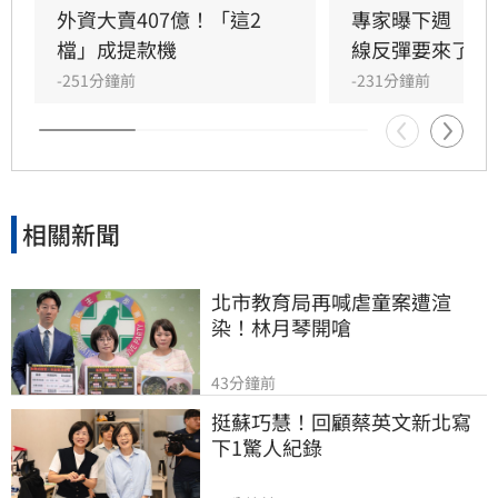
冠，包含野村、中信等多檔ETF亦繳出雙位數報
外資大賣407億！「這2
專家曝下週「這
酬。法人指出，近期市場波動劇烈，高息型ETF
檔」成提款機
線反彈要來了
受惠於金融族群資金輪動，表現穩健；而主動式
-251分鐘前
-231分鐘前
台股ETF在市場修正後的反彈表現，更成為檢視
經理人選股策略與投資組合韌性的關鍵指標。投
資人可持續關注具備進可攻、退可守特性的優質
標的，把握市場波段行情，靈活調整資產配置以
追求長期穩健收益。
相關新聞
北市教育局再喊虐童案遭渲
染！林月琴開嗆
43分鐘前
挺蘇巧慧！回顧蔡英文新北寫
下1驚人紀錄