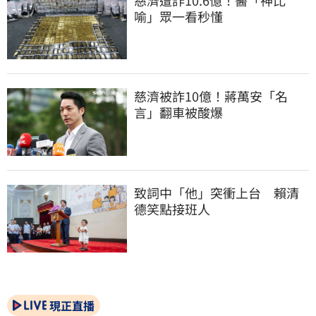
喻」眾一看秒懂
慈濟被詐10億！蔣萬安「名
言」翻車被酸爆
致詞中「他」突衝上台　賴清
德笑點接班人
現正直播