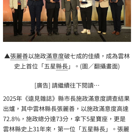
▲
張麗善
以施政
滿意度
破七成的佳績，成為雲林
史上首位「五星
縣長
」。(圖／翻攝畫面)
[廣告] 請繼續往下閱讀…
2025年《遠見雜誌》縣市長施政滿意度調查結果
出爐，其中雲林縣長張麗善，以施政滿意度高達
72.8%，施政總分達73分，拿下5星寶座，更是
雲林縣史上31年來，第一位「五星縣長」。張麗