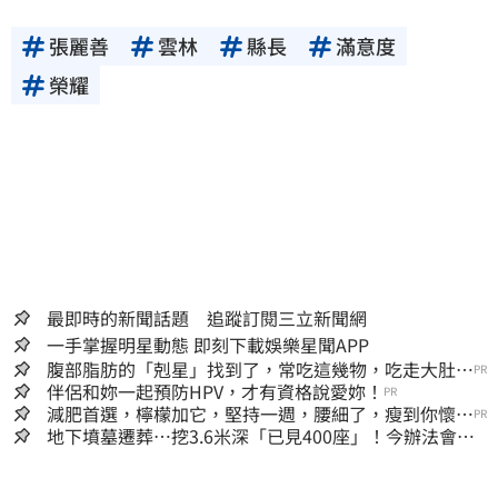
張麗善
雲林
縣長
滿意度
榮耀
最即時的新聞話題 追蹤訂閱三立新聞網
一手掌握明星動態 即刻下載娛樂星聞APP
腹部脂肪的「剋星」找到了，常吃這幾物，吃走大肚
PR
囊，瘦出小蠻腰
伴侶和妳一起預防HPV，才有資格說愛妳！
PR
減肥首選，檸檬加它，堅持一週，腰細了，瘦到你懷疑
PR
人生
地下墳墓遷葬…挖3.6米深「已見400座」！今辦法會安
撫祖先