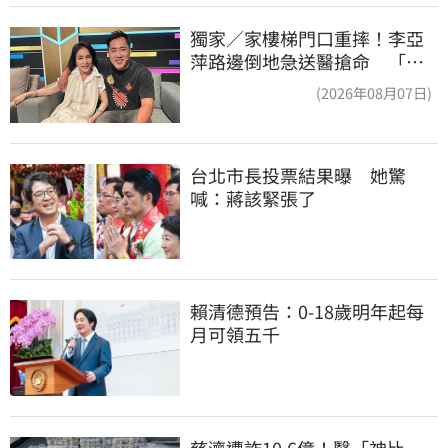
獨家／家樓梯門口重摔！李亞
萍路邊倒地急送醫搶命 「最
新傷況」曝
(2026年08月07日)
台北市長投票結果曝　她驚
喊：蔣該緊張了
賴清德預告：0-18歲明年起每
月可領五千
慈濟遭詐10.6億！醫「神比