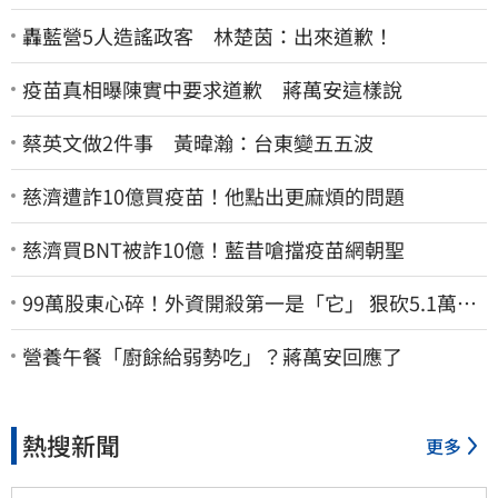
轟藍營5人造謠政客 林楚茵：出來道歉！
疫苗真相曝陳實中要求道歉 蔣萬安這樣說
蔡英文做2件事 黃暐瀚：台東變五五波
慈濟遭詐10億買疫苗！他點出更麻煩的問題
慈濟買BNT被詐10億！藍昔嗆擋疫苗網朝聖
99萬股東心碎！外資開殺第一是「它」 狠砍5.1萬張
股價重挫近5%
營養午餐「廚餘給弱勢吃」？蔣萬安回應了
熱搜新聞
更多