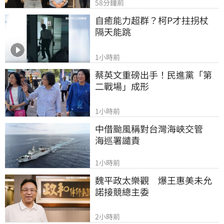
58分鐘前
自癒能力超群？柯P才拄拐杖　
隔天能跳
1小時前
蔡英文重磅出手！民進黨「第
二戰場」成形
1小時前
中借颱風稱對台灣海峽交管　
海巡署譴責
1小時前
魏平政太樂觀　爆王惠美未允
諾接競總主委
2小時前