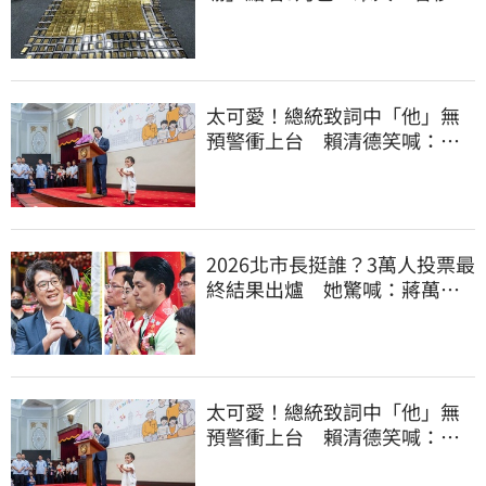
讚：好傳神
太可愛！總統致詞中「他」無
預警衝上台 賴清德笑喊：卸
任再交棒給你
2026北市長挺誰？3萬人投票最
終結果出爐 她驚喊：蔣萬安
真該緊張了
太可愛！總統致詞中「他」無
預警衝上台 賴清德笑喊：卸
任再交棒給你