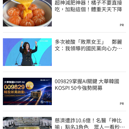
超神減肥神器！橘子不要直接
吃，加點這個！體重天天下降
PR
多次被酸「敗票女王」 鄭麗
文：我領導的國民黨向心力
強、支持度非常高
009829掌握AI關鍵 大華韓國
KOSPI 50今強勢開募
PR
慈濟遭詐10.6億！名醫「神比
喻」點名3角色 眾人一看秒懂