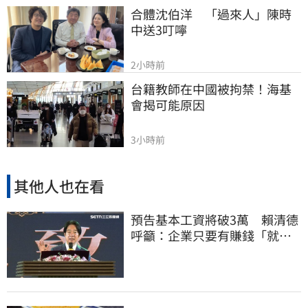
合體沈伯洋　「過來人」陳時
中送3叮嚀
2小時前
台籍教師在中國被拘禁！海基
會揭可能原因
3小時前
其他人也在看
預告基本工資將破3萬 賴清德
呼籲：企業只要有賺錢「就該
幫員工加薪」