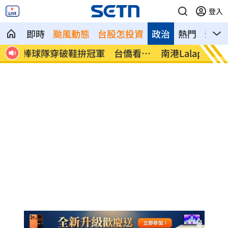
登入
即時
颱風動態
台股怎投資
政治
熱門
影音
看哭
南港Lalaport鷹架坍塌！3櫃位暫停營業
疊單計