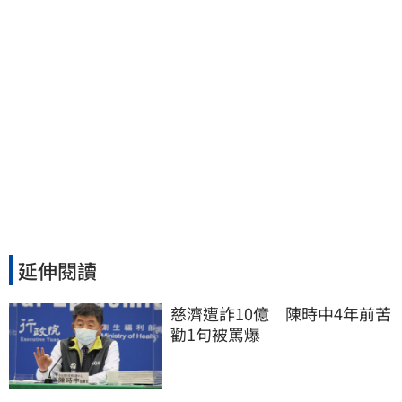
延伸閱讀
慈濟遭詐10億　陳時中4年前苦
勸1句被罵爆