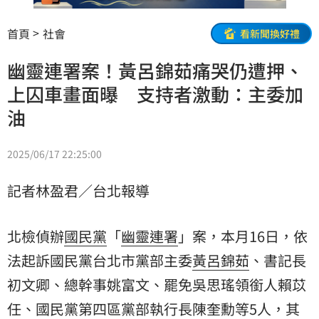
首頁
社會
看新聞換好禮
幽靈連署案！黃呂錦茹痛哭仍遭押、
上囚車畫面曝 支持者激動：主委加
油
2025/06/17 22:25:00
記者林盈君／台北報導
北檢偵辦
國民黨
「
幽靈連署
」案，本月16日，依
法起訴國民黨台北市黨部主委
黃呂錦茹
、書記長
初文卿、總幹事姚富文、罷免吳思瑤領銜人賴苡
任、國民黨第四區黨部執行長陳奎勳等5人，其