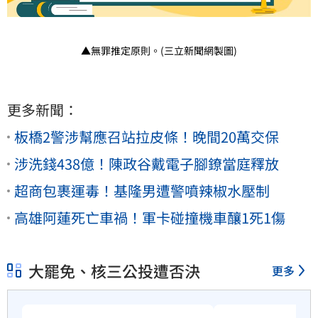
▲無罪推定原則。(三立新聞網製圖)
更多新聞：
板橋2警涉幫應召站拉皮條！晚間20萬交保
涉洗錢438億！陳政谷戴電子腳鐐當庭釋放
超商包裹運毒！基隆男遭警噴辣椒水壓制
高雄阿蓮死亡車禍！軍卡碰撞機車釀1死1傷
大罷免、核三公投遭否決
更多