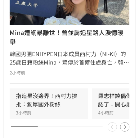
Mina遭網暴離世！曾並肩追星路人淚憶暖
舉
韓國男團ENHYPEN日本成員西村力（NI-KI）的
25歲日籍粉絲Mina，驚傳於首爾住處身亡，韓國
警方證實接獲報案並介入調查。生前Mina因追星
2小時前
行為與過往經歷，長期遭受網路霸凌與人身攻
擊。曾與她互動的粉絲感嘆，Mina本人親切善
良，絕非外界傳言般傲慢，對於她選擇極端方式
指追星沒邊界！西村力挨
羅志祥談偶像飯
結束生命感到遺憾與不捨。此事件再度引發外界
批：獨厚國外粉絲
認了：開心最重
對網路暴力及追星文化的關注。該名粉絲呼籲，
3小時前
4小時前
追星不應成為生活唯一寄託，應珍惜自身生命。
目前確切死因與詳細案情，仍待警方進一步調查
釐清，此消息也讓全球粉絲深感震驚與悲痛。