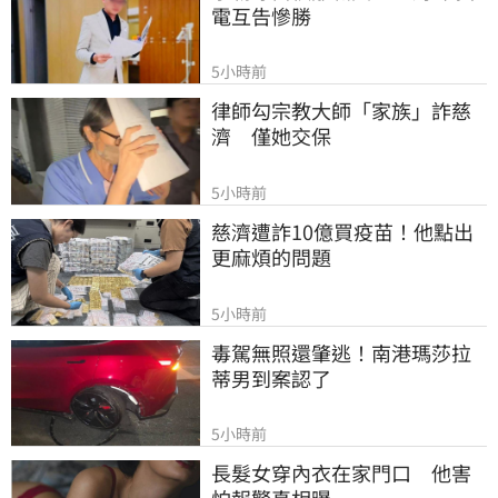
電互告慘勝
5小時前
律師勾宗教大師「家族」詐慈
濟　僅她交保
5小時前
慈濟遭詐10億買疫苗！他點出
更麻煩的問題
5小時前
毒駕無照還肇逃！南港瑪莎拉
蒂男到案認了
5小時前
長髮女穿內衣在家門口　他害