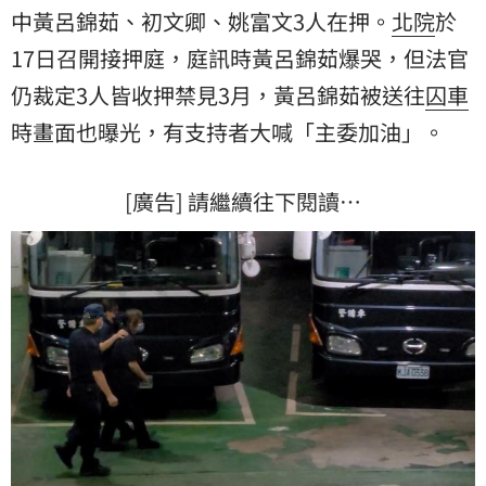
中黃呂錦茹、初文卿、姚富文3人在押。
北院
於
17日召開接押庭，庭訊時黃呂錦茹爆哭，但法官
仍裁定3人皆收押禁見3月，黃呂錦茹被送往
囚車
時畫面也曝光，有支持者大喊「主委加油」。
[廣告] 請繼續往下閱讀…