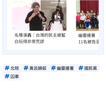
名導演轟：台灣的民主被藍
幽靈連署　國
白玩得非常荒謬
11名被告全緩
北院
黃呂錦茹
幽靈連署
國民黨
囚車