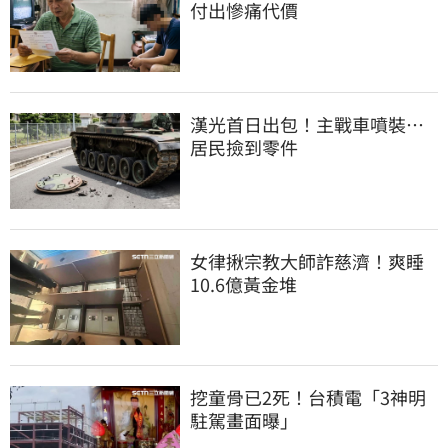
付出慘痛代價
漢光首日出包！主戰車噴裝…
居民撿到零件
女律揪宗教大師詐慈濟！爽睡
10.6億黃金堆
挖童骨已2死！台積電「3神明
駐駕畫面曝」