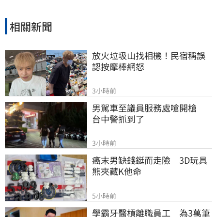
相關新聞
放火垃圾山找相機！民宿稱誤
認按摩棒網怒
3小時前
男駕車至議員服務處嗆開槍　
台中警抓到了
3小時前
癌末男缺錢鋌而走險　3D玩具
熊夾藏K他命
5小時前
學霸牙醫槓離職員工　為3萬筆