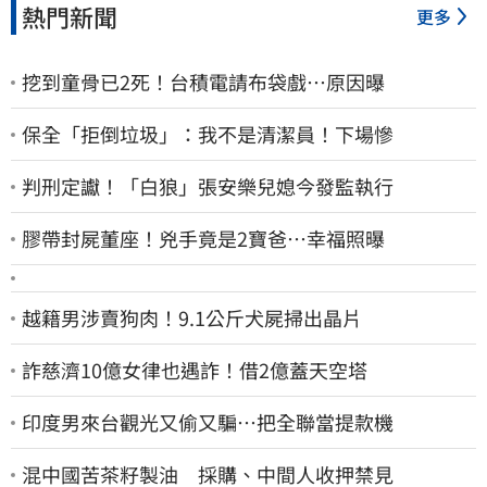
熱門新聞
更多
挖到童骨已2死！台積電請布袋戲…原因曝
保全「拒倒垃圾」：我不是清潔員！下場慘
判刑定讞！「白狼」張安樂兒媳今發監執行
膠帶封屍董座！兇手竟是2寶爸…幸福照曝
越籍男涉賣狗肉！9.1公斤犬屍掃出晶片
詐慈濟10億女律也遇詐！借2億蓋天空塔
印度男來台觀光又偷又騙…把全聯當提款機
混中國苦茶籽製油 採購、中間人收押禁見