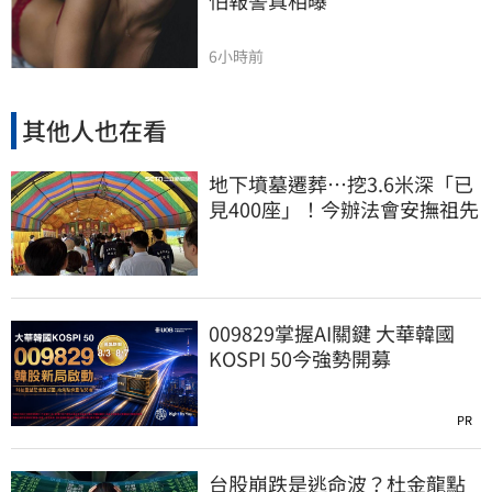
怕報警真相曝
6小時前
其他人也在看
地下墳墓遷葬…挖3.6米深「已
見400座」！今辦法會安撫祖先
009829掌握AI關鍵 大華韓國
KOSPI 50今強勢開募
PR
台股崩跌是逃命波？杜金龍點