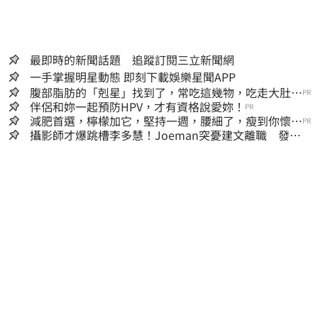
最即時的新聞話題 追蹤訂閱三立新聞網
一手掌握明星動態 即刻下載娛樂星聞APP
腹部脂肪的「剋星」找到了，常吃這幾物，吃走大肚
PR
囊，瘦出小蠻腰
伴侶和妳一起預防HPV，才有資格說愛妳！
PR
減肥首選，檸檬加它，堅持一週，腰細了，瘦到你懷疑
PR
人生
攝影師才爆跳槽李多慧！Joeman突憂建文離職 發聲
「其實我很清楚」