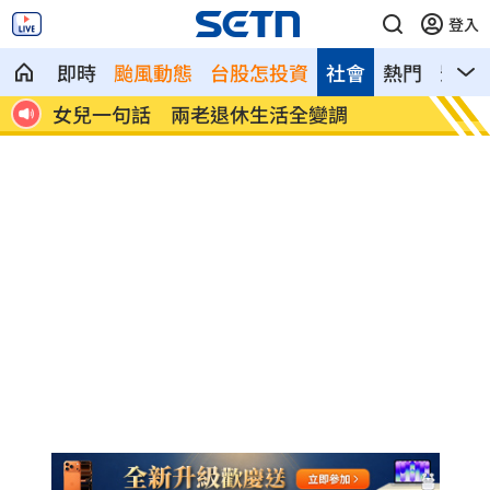
登入
即時
颱風動態
台股怎投資
社會
熱門
影音
首富
女兒一句話 兩老退休生活全變調
記憶體
襲