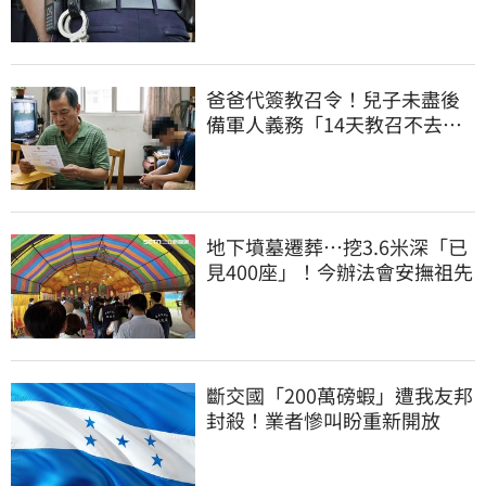
爸爸代簽教召令！兒子未盡後
備軍人義務「14天教召不去」
換3個月刑期
地下墳墓遷葬…挖3.6米深「已
見400座」！今辦法會安撫祖先
斷交國「200萬磅蝦」遭我友邦
封殺！業者慘叫盼重新開放