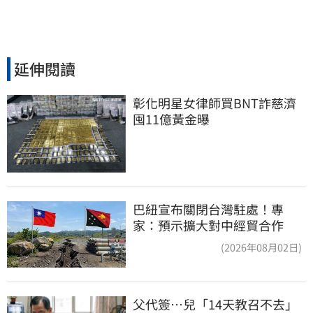
延伸閱讀
彰化明星女律師買BNT詐慈濟 
囤11億黃金曝
巴紐宣布關閉台灣駐處！專
家：預示擴大對中經貿合作
(2026年08月02日)
父代簽…兒「14天教召不去」