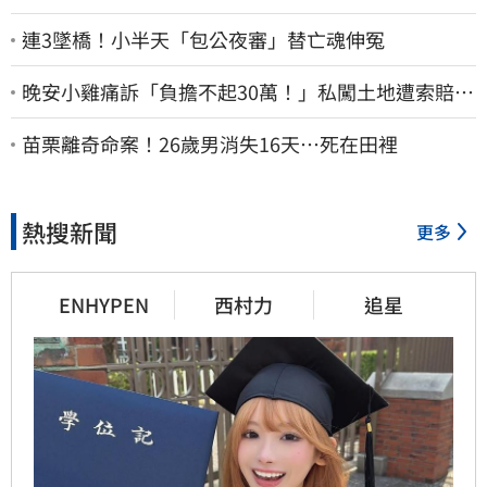
連3墜橋！小半天「包公夜審」替亡魂伸冤
晚安小雞痛訴「負擔不起30萬！」私闖土地遭索賠
崩潰：不接受漫天要價
苗栗離奇命案！26歲男消失16天…死在田裡
熱搜新聞
更多
ENHYPEN
西村力
追星