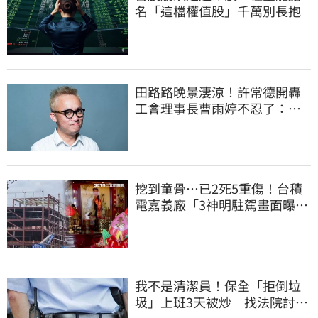
名「這檔權值股」千萬別長抱
田路路晚景淒涼！許常德開轟
工會理事長曹雨婷不忍了：別
只包紅包慰問
挖到童骨…已2死5重傷！台積
電嘉義廠「3神明駐駕畫面曝
光」
我不是清潔員！保全「拒倒垃
圾」上班3天被炒 找法院討公
道結果出爐