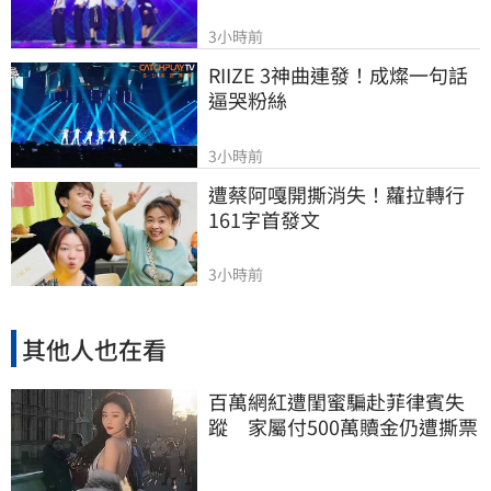
3小時前
RIIZE 3神曲連發！成燦一句話
逼哭粉絲
3小時前
遭蔡阿嘎開撕消失！蘿拉轉行
161字首發文
3小時前
其他人也在看
百萬網紅遭閨蜜騙赴菲律賓失
蹤 家屬付500萬贖金仍遭撕票