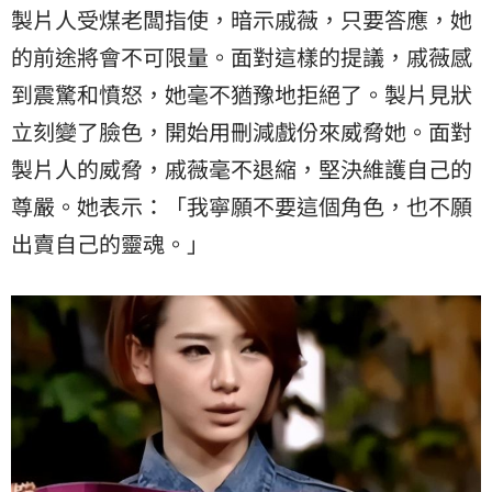
製片人受煤老闆指使，暗示戚薇，只要答應，她
的前途將會不可限量。面對這樣的提議，戚薇感
到震驚和憤怒，她毫不猶豫地拒絕了。製片見狀
立刻變了臉色，開始用刪減戲份來威脅她。面對
製片人的威脅，戚薇毫不退縮，堅決維護自己的
尊嚴。她表示：「我寧願不要這個角色，也不願
出賣自己的靈魂。」