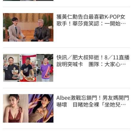
獲黃仁勳告白最喜歡K-POP女
歌手！華莎竟笑認：一開始不
識他是誰
快訊／肥大叔猝逝！8／11直播
說明突喊卡 團隊：大家心情
都還沒整理好
Albee激戰忘鎖門！男友媽開門
嚇壞 目睹她全裸「坐她兒子
身上」