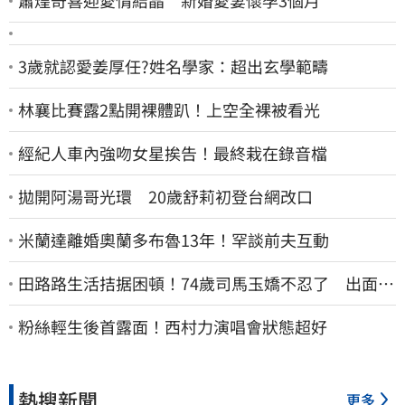
蕭煌奇喜迎愛情結晶 新婚愛妻懷孕3個月
3歲就認愛姜厚任?姓名學家：超出玄學範疇
林襄比賽露2點開裸體趴！上空全裸被看光
經紀人車內強吻女星挨告！最終栽在錄音檔
拋開阿湯哥光環 20歲舒莉初登台網改口
米蘭達離婚奧蘭多布魯13年！罕談前夫互動
田路路生活拮据困頓！74歲司馬玉嬌不忍了 出面疾
呼1事
粉絲輕生後首露面！西村力演唱會狀態超好
熱搜新聞
更多