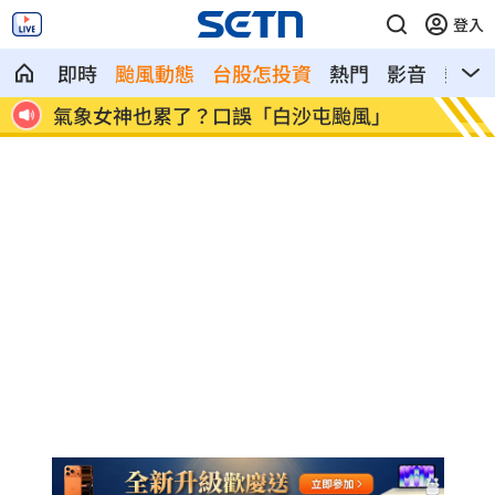
登入
即時
颱風動態
台股怎投資
熱門
影音
熱搜
特徵
氣象女神也累了？口誤「白沙屯颱風」
酸民疑
嗆