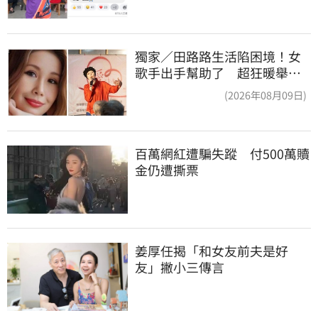
獨家／田路路生活陷困境！女
歌手出手幫助了 超狂暖舉曝
光
(2026年08月09日)
百萬網紅遭騙失蹤　付500萬贖
金仍遭撕票
姜厚任揭「和女友前夫是好
友」撇小三傳言