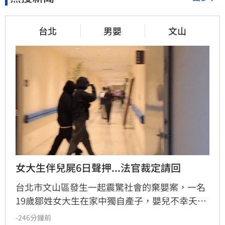
台北
男嬰
文山
女大生伴兒屍6日聲押...法官裁定請回
台北市文山區發生一起震驚社會的棄嬰案，一名
19歲鄒姓女大生在家中獨自產子，嬰兒不幸夭折
後，她竟將遺體藏於房內數日，直至飄散異味才
-246分鐘前