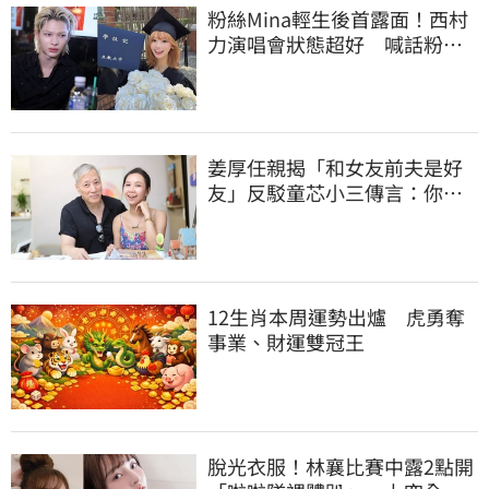
粉絲Mina輕生後首露面！西村
力演唱會狀態超好 喊話粉
絲：我們心意相通
姜厚任親揭「和女友前夫是好
友」反駁童芯小三傳言：你在
講三小？
12生肖本周運勢出爐 虎勇奪
事業、財運雙冠王
脫光衣服！林襄比賽中露2點開