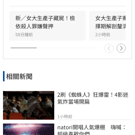
由家屬發現並報案。檢方初步相驗後，考量嬰屍
狀態與案情疑點，將擇期解剖釐清確切死因。鄒
女雖涉犯殺人罪嫌重大，且有湮滅證據之虞遭檢
新／女大生產子藏屍！檢
女大生產子案暫
方聲請羈押，但台北地方法院審理後，認定其無
依殺人罪嫌聲押
擇期解剖釐清死
逃亡之虞，裁定無保請回。此案揭露了年輕女性
58分鐘前
2小時前
隱匿懷孕的社會隱憂，全案目前正由檢警深入調
查中，釐清嬰兒死亡真相與鄒女當時的犯罪動
機，後續司法進度備受各界高度關注。
相關新聞
2刷《蜘蛛人》狂爆雷！4影迷
氣炸當場開扁
1小時前
natori開唱人氣爆棚　嗨喊：
超級喜歡你們