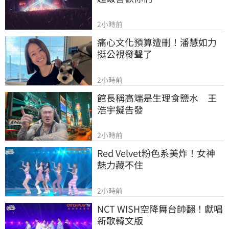
2小時前
痛心文化預算遭刪！潘慧如力
挺公視發聲了
2小時前
館長稱高端是生理食鹽水　王
浩宇擬告發
2小時前
Red Velvet粉色系美炸！女神
魅力藏不住
2小時前
NCT WISH空降舞台帥翻！獻唱
新歌韓文版