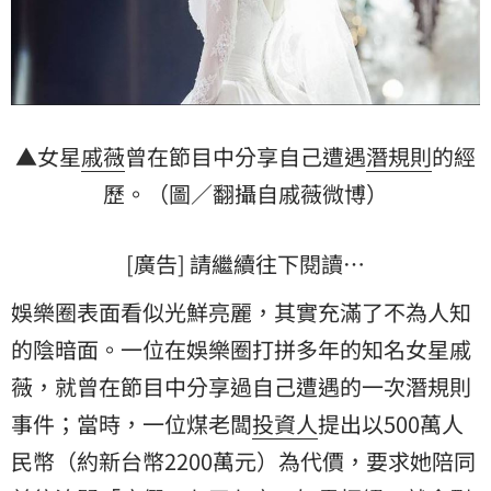
▲女星
戚薇
曾在節目中分享自己遭遇
潛規則
的經
歷。（圖／翻攝自戚薇微博）
[廣告] 請繼續往下閱讀…
娛樂圈表面看似光鮮亮麗，其實充滿了不為人知
的陰暗面。一位在娛樂圈打拼多年的知名女星戚
薇，就曾在節目中分享過自己遭遇的一次潛規則
事件；當時，一位煤老闆
投資人
提出以500萬人
民幣（約新台幣2200萬元）為代價，要求她陪同