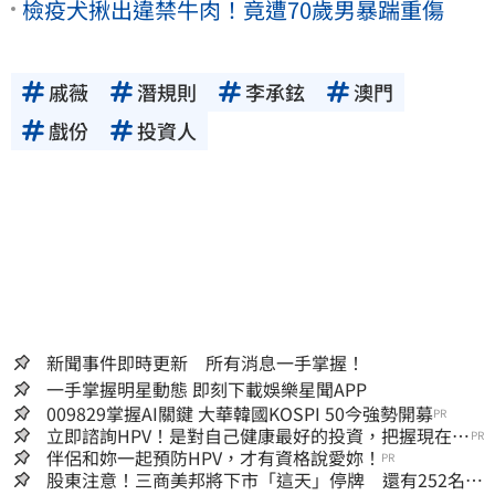
檢疫犬揪出違禁牛肉！竟遭70歲男暴踹重傷
戚薇
潛規則
李承鉉
澳門
戲份
投資人
新聞事件即時更新 所有消息一手掌握！
一手掌握明星動態 即刻下載娛樂星聞APP
009829掌握AI關鍵 大華韓國KOSPI 50今強勢開募
PR
立即諮詢HPV！是對自己健康最好的投資，把握現在不
PR
嫌晚！
伴侶和妳一起預防HPV，才有資格說愛妳！
PR
股東注意！三商美邦將下市「這天」停牌 還有252名千