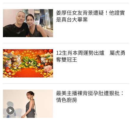
姜厚任女友背景遭疑！他證實
是真台大畢業
12生肖本周運勢出爐　屬虎勇
奪雙冠王
最美主播裸背挺孕肚遭狠批：
情色廚房