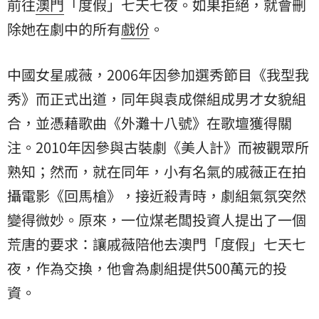
前往
澳門
「度假」七天七夜。如果拒絕，就會刪
除她在劇中的所有
戲份
。
中國女星戚薇，2006年因參加選秀節目《我型我
秀》而正式出道，同年與袁成傑組成男才女貌組
合，並憑藉歌曲《外灘十八號》在歌壇獲得關
注。2010年因參與古裝劇《美人計》而被觀眾所
熟知；然而，就在同年，小有名氣的戚薇正在拍
攝電影《回馬槍》，接近殺青時，劇組氣氛突然
變得微妙。原來，一位煤老闆投資人提出了一個
荒唐的要求：讓戚薇陪他去澳門「度假」七天七
夜，作為交換，他會為劇組提供500萬元的投
資。