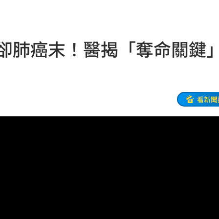
報警
13:59
罪了
13:55
查卻肺癌末！醫揭「奪命關鍵
洗腎
13:53
荒謬
13:53
菜單
13:52
看新聞
因曝
13:51
工
13:50
上
13:47
點
13:46
癌
13:42