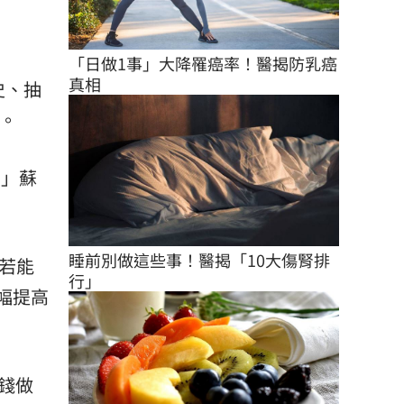
「日做1事」大降罹癌率！醫揭防乳癌
真相
史、抽
次。
。」蘇
睡前別做這些事！醫揭「10大傷腎排
若能
行」
幅提高
錢做