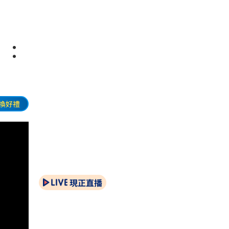
」：
換好禮
現正直播