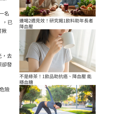
一名
連喝2週見效！研究揭1飲料助年長者
」，已
降血壓
可揪
光，去
照卻發
不是綠茶！1飲品助抗癌、降血壓 能
穩血糖
危險