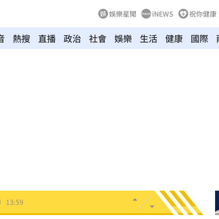
娛樂星聞
iNEWS
祝你健康
0元
14:14
音
熱搜
直播
政治
社會
娛樂
生活
健康
國際
導
14:13
曝光
14:08
曝光
14:07
曝
14:07
聽
14:05
價
14:02
14:00
中
13:59