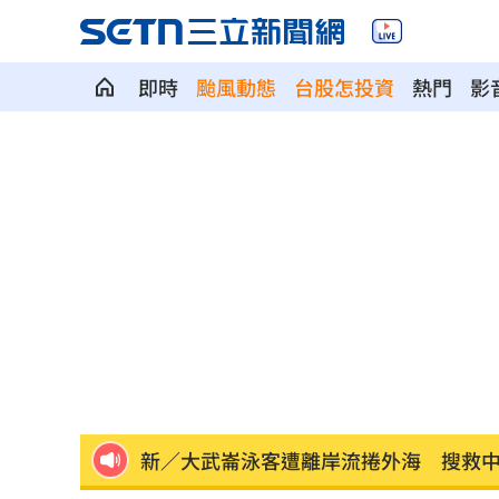
昔網購神童創3.9億業績！跌谷底日領70
即時
颱風動態
台股怎投資
熱門
影
苦茶油問題廠增至6家 食藥署將找專家輔
吳建豪二婚嬌妻現身曼谷！甜蜜合照首
姜厚任認愛小24歲女友！昔吐未婚原因
姜厚任小24歲女友擁5家公司 超狂身分
這些音響動不動就百萬 只有4天快帶爸來
又缺蛋？農業部曝「這款蛋」短缺恐調
數位時代用眼過度 專家籲當心'認知負荷'
新／大武崙泳客遭離岸流捲外海 搜救