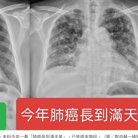
，未料今年一看「肺癌長到滿天星」，已是癌末階段。（圖／取自蘇一峰