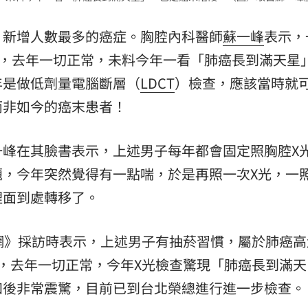
、新增人數最多的癌症。胸腔內科醫師
蘇一峰
表示，
，去年一切正常，未料今年一看「肺癌長到滿天星
年是做低劑量電腦斷層（
LDCT
）檢查，應該當時就
而非如今的癌末患者！
一峰在其臉書表示，上述男子每年都會固定照胸腔X
題，今年突然覺得有一點喘，於是再照一次X光，一
裡面到處轉移了。
網》採訪時表示，上述男子有抽菸習慣，屬於肺癌高
，去年一切正常，今年X光檢查驚現「肺癌長到滿天
知後非常震驚，目前已到台北榮總進行進一步檢查。