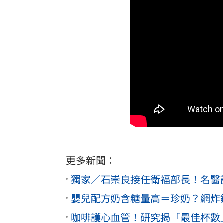
更多新聞：
獨家／石崇良接任衛福部長！名醫
嬰兒配方奶含糖量高＝珍奶？網炸
咖啡護心血管！研究揭「最佳杯數」