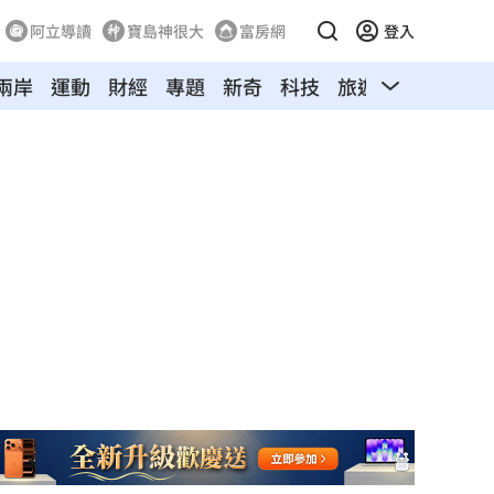
阿立導讀
寶島神很大
富房網
登入
兩岸
運動
財經
專題
新奇
科技
旅遊
汽車
寵物