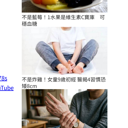
不是藍莓！1水果是維生素C寶庫　可
穩血糖
78s
不是炸雞！女童9歲初經 醫揭4習慣恐
矮8cm
ube