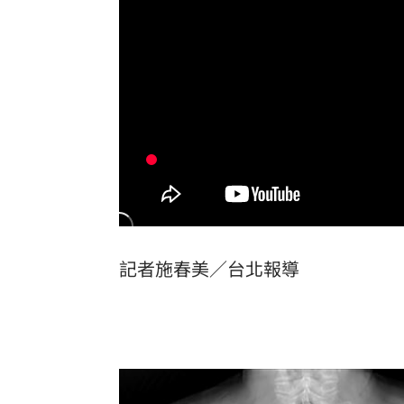
國軍漢光42號實兵演習登場 卓榮泰說
台灣彩券開獎直播中
20:31
LIVE三立+24小時直播
15:27
三立iNEWS新聞台線上直播
18:00
市場到酒場料理！可果美蕃茄醬創無限
父親節送會拉筋的按摩椅 爸爸「筋歡喜
記者施春美／台北報導
油品食安事件引關注 挑選保健食品要注
酷澎「爸氣父親節」國際官方品牌齊聚
罕病博士彭士齊 輪椅上的生命覺醒！
11