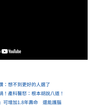
讚：想不到更好的人選了
鍋！產科醫怒：根本胡說八道！
可增加1.8年壽命 還能護腦