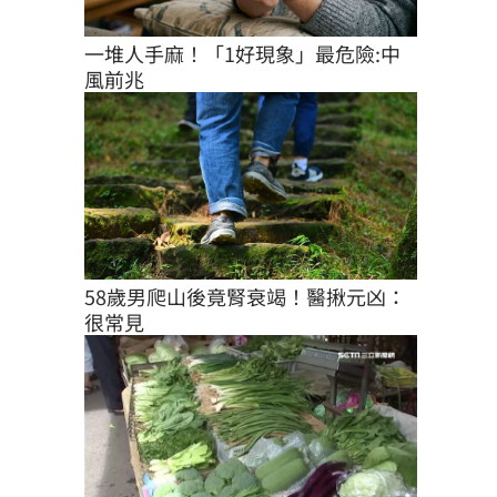
一堆人手麻！「1好現象」最危險:中
風前兆
58歲男爬山後竟腎衰竭！醫揪元凶：
很常見