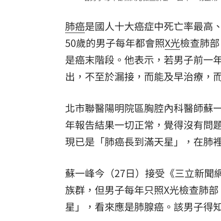
肺癌
是國人十大癌症中死亡率最高
50歲的男子每年都會照
X光
檢查肺部
是癌末階段。他表示，若男子前一
出，不至於漏接，而能及早治療，
北市聯醫陽明院區胸腔內科醫師蘇
年報告結果一切正常，覺得沒有問
現已是「肺癌長到滿天星」，在肺
蘇一峰今（27日）接受《三立新聞
族群，但男子每年只照X光檢查肺部
星」，看來應是肺腺癌。該男子得