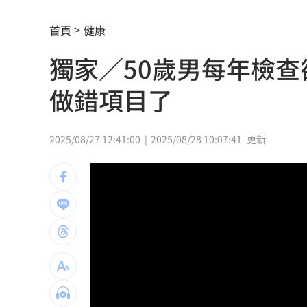
比較涼？長髮清涼男趴車散熱 住戶嚇
首頁
健康
台鐵遺落400萬扯出2億地下匯兌 她認
獨家／50歲男每年檢
男吃野菇中毒器官衰竭！撿回一命終身
做錯項目了
今年總預算還沒審完 綠轟立院史上最
暑假煮三餐太崩潰 家長曝好市多懶人
2025/08/27 12:41:00
2025/08/28 10:07:41
更新
44歲焦糖離開政壇變直播主了 加入原
百年堂苦茶油苯駢芘超標3倍！產線全停
新／「15縣市」大雨特報 一路下到晚
收盤／台積電跌40元走弱 大盤收黑214
反覆感冒...脖子冒腫塊 48歲女罹口腔