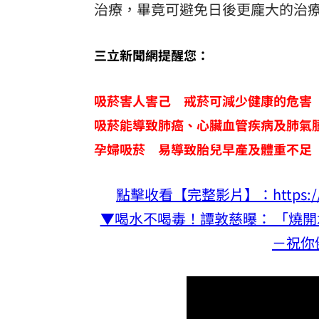
治療，畢竟可避免日後更龐大的治
三立新聞網提醒您：
吸菸害人害己 戒菸可減少健康的危害
吸菸能導致肺癌、心臟血管疾病及肺氣
孕婦吸菸 易導致胎兒早產及體重不足
點擊收看【完整影片】：https://www
▼喝水不喝毒！譚敦慈曝： 「燒開
－祝你