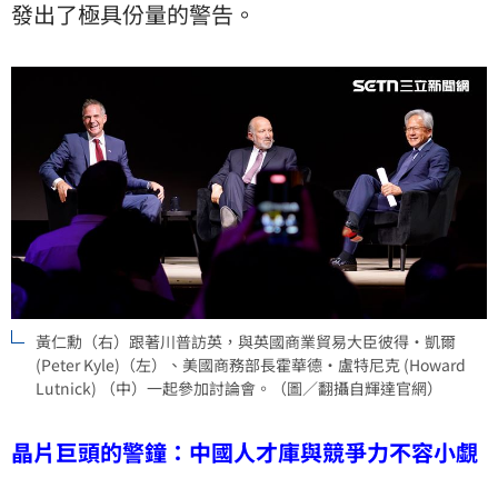
發出了極具份量的警告。
黃仁勳（右）跟著川普訪英，與英國商業貿易大臣彼得·凱爾
(Peter Kyle)（左）、美國商務部長霍華德·盧特尼克 (Howard
Lutnick) （中）一起參加討論會。（圖／翻攝自輝達官網）
晶片巨頭的警鐘：中國人才庫與競爭力不容小覷