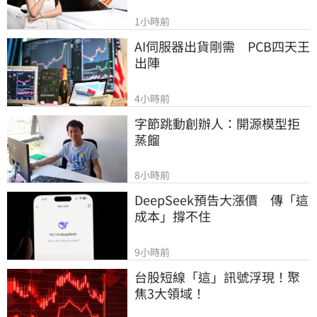
1小時前
AI伺服器出貨剛需　PCB四天王
出陣
4小時前
字節跳動創辦人：開源模型拒
蒸餾
8小時前
DeepSeek預告大漲價　傳「這
成本」撐不住
9小時前
台股短線「這」訊號浮現！聚
焦3大領域！