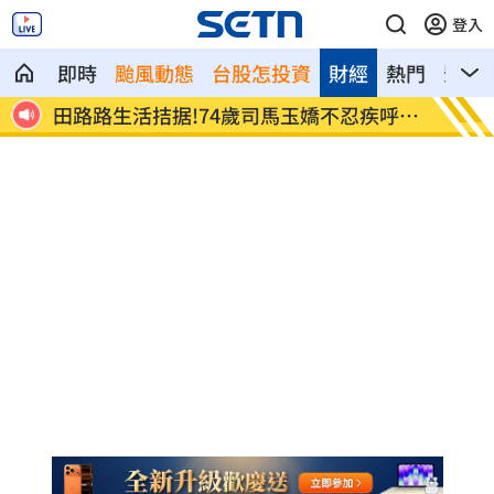
登入
即時
颱風動態
台股怎投資
財經
熱門
影音
呼1
adidas推珍奶限定鞋！鞋墊藏微糖少冰密
台鐵帽
碼