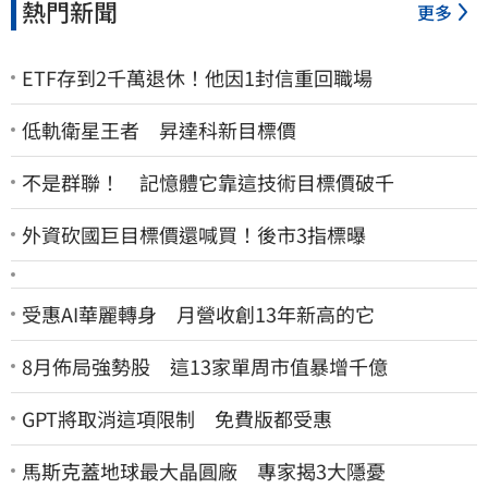
熱門新聞
更多
ETF存到2千萬退休！他因1封信重回職場
低軌衛星王者 昇達科新目標價
不是群聯！ 記憶體它靠這技術目標價破千
外資砍國巨目標價還喊買！後市3指標曝
受惠AI華麗轉身 月營收創13年新高的它
8月佈局強勢股 這13家單周市值暴增千億
GPT將取消這項限制 免費版都受惠
馬斯克蓋地球最大晶圓廠 專家揭3大隱憂