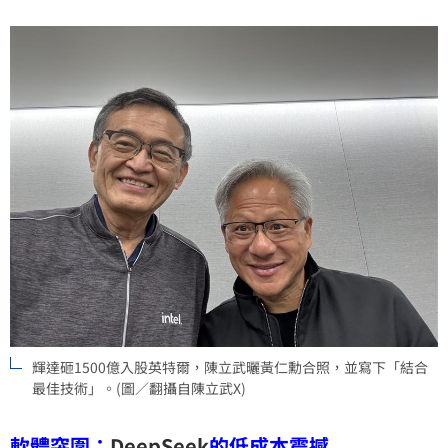
輝達砸1500億入股英特爾，陳立武曬黃仁勳合照，並寫下「結合
最佳技術」。(圖／翻攝自陳立武X)
軟體突圍：
DeepSeek
的低成本震撼