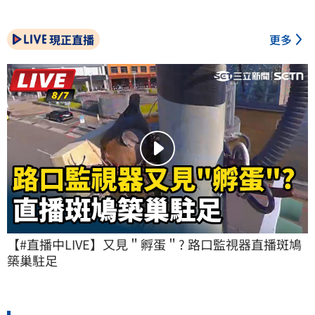
現正直播
更多
【#直播中LIVE】又見＂孵蛋＂? 路口監視器直播斑鳩
築巢駐足