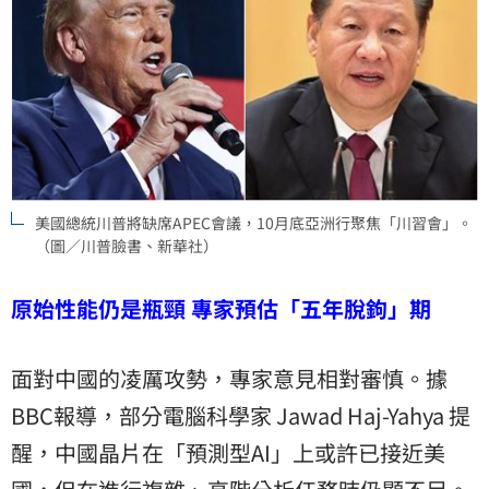
美國總統川普將缺席APEC會議，10月底亞洲行聚焦「川習會」。
（圖／川普臉書、新華社）
原始性能仍是瓶頸 專家預估「五年脫鉤」期
面對中國的凌厲攻勢，專家意見相對審慎。據
BBC報導，部分電腦科學家 Jawad Haj-Yahya 提
醒，中國晶片在「預測型AI」上或許已接近美