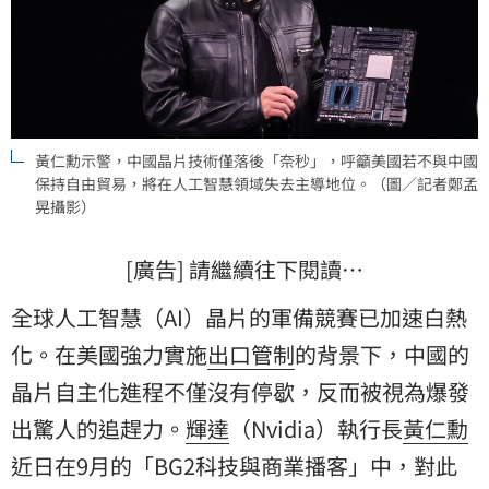
黃仁勳示警，中國晶片技術僅落後「奈秒」，呼籲美國若不與中國
保持自由貿易，將在人工智慧領域失去主導地位。（圖／記者鄭孟
晃攝影）
[廣告] 請繼續往下閱讀…
全球人工智慧（AI）晶片的軍備競賽已加速白熱
化。在美國強力實施
出口管制
的背景下，中國的
晶片自主化進程不僅沒有停歇，反而被視為爆發
出驚人的追趕力。
輝達
（Nvidia）執行長
黃仁勳
近日在9月的「BG2科技與商業播客」中，對此