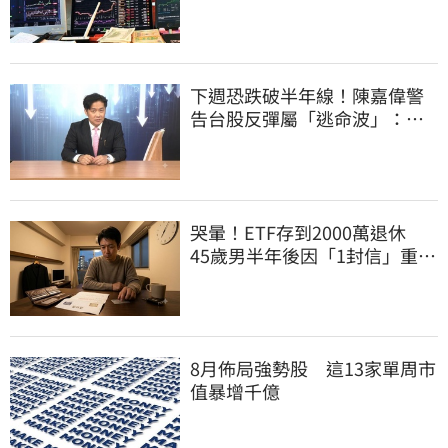
下週恐跌破半年線！陳嘉偉警
告台股反彈屬「逃命波」：空
頭大屠殺剛開始
哭暈！ETF存到2000萬退休
45歲男半年後因「1封信」重回
職場
8月佈局強勢股 這13家單周市
值暴增千億