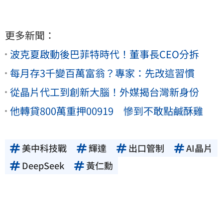
更多新聞：
波克夏啟動後巴菲特時代！董事長CEO分拆
每月存3千變百萬富翁？專家：先改這習慣
從晶片代工到創新大腦！外媒揭台灣新身份
他轉貸800萬重押00919 慘到不敢點鹹酥雞
美中科技戰
輝達
出口管制
AI晶片
DeepSeek
黃仁勳