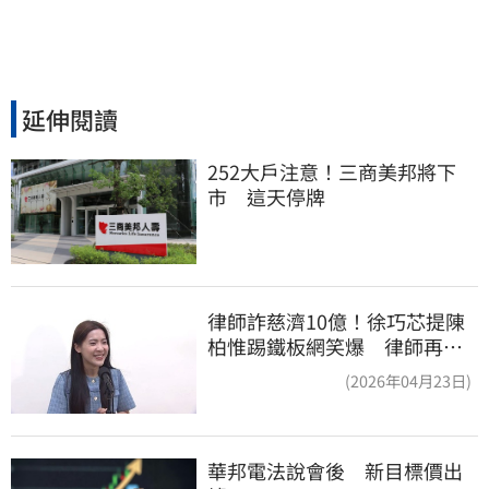
延伸閱讀
252大戶注意！三商美邦將下
市　這天停牌
律師詐慈濟10億！徐巧芯提陳
柏惟踢鐵板網笑爆 律師再曬1
照補刀
(2026年04月23日)
華邦電法說會後　新目標價出