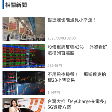
與譴責，並呼籲各界正視台灣在區域和平與全球
相關新聞
經濟中的關鍵價值。
搭捷運也能遇見小幸運！
2026/08/03 08:00
股價單週反彈43%　 外資看好
這檔列首選股
58分鐘前
不用熬夜操盤！　那斯達克拍
板23小時交易
1小時前
台灣大推「MyCharge充電多」
5G資費方案