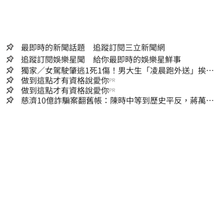
最即時的新聞話題 追蹤訂閱三立新聞網
追蹤訂閱娛樂星聞 給你最即時的娛樂星鮮事
獨家／女駕駛肇逃1死1傷！男大生「凌晨跑外送」挨
撞 媽淚：家快瓦解
做到這點才有資格說愛你
PR
做到這點才有資格說愛你
PR
慈濟10億詐騙案翻舊帳：陳時中等到歷史平反，蔣萬安
償還2022政治利息