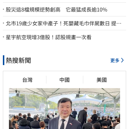
股災這8檔規模逆勢創高 它最猛成長逾10%
北市19歲少女家中產子！死嬰藏毛巾伴屍數日 提袋
進派出所嚇壞警員
星宇航空現增3億股！認股規畫一次看
熱搜新聞
更多
台灣
中國
美國