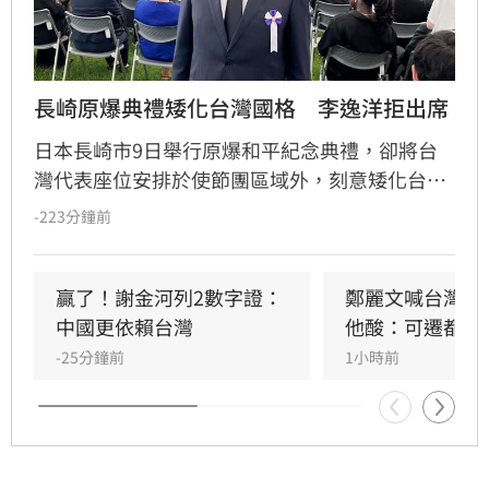
長崎原爆典禮矮化台灣國格　李逸洋拒出席
日本長崎市9日舉行原爆和平紀念典禮，卻將台
灣代表座位安排於使節團區域外，刻意矮化台灣
國格。駐日代表李逸洋對此表達強烈抗議與遺
-223分鐘前
憾，並拒絕出席典禮。李逸洋指出，長崎市政府
此舉不僅無視台灣主權與尊嚴，更淪為中國對台
法律戰的工具。他強調台灣長期熱愛和平，且台
贏了！謝金河列2數字證：
鄭麗文喊台灣不
日經貿與民間交流深厚，長崎市政府的親中舉動
中國更依賴台灣
他酸：可遷都重
背離兩國友好初衷。台灣雖曾透過外交途徑爭取
-25分鐘前
1小時前
公平待遇，但對方執意矮化，我方因此決定降低
出席層級。李逸洋嚴正聲明，台灣是主權獨立國
家，與中國互不隸屬，對於長崎市政府屈從中國
壓力、貶損台灣尊嚴的作法，表達最嚴正的抗議