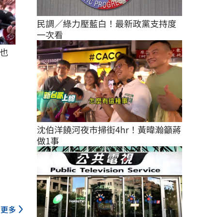
民調／綠力壓藍白！最新政黨支持度
一次看
也
沈伯洋饒河夜市掃街4hr！黃暐瀚籲蔣
做1事
更多