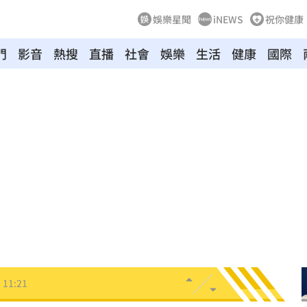
娛樂星聞
iNEWS
祝你健康
門
影音
熱搜
直播
社會
娛樂
生活
健康
國際
」
11:26
怒轟
11:26
田裡
11:23
投送
11:22
瞞
11:21
11:21