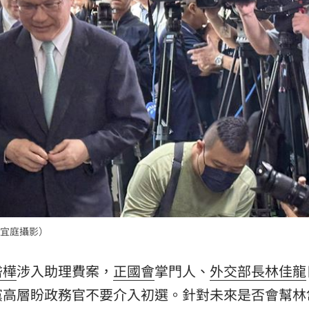
0％
11:04
買房
11:04
喜歡
11:02
擊
11:02
宜庭攝影）
可能
12:00
」
岱樺
涉入助理費案，
正國會
掌門人、
外交部長
林佳龍
18:00
黨高層盼政務官不要介入初選。針對未來是否會幫林
意
13:00