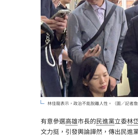
白海豚暴風侵襲率北北基破4成！1縣市6
來台搭北捷偷卡盜刷！港男撈百萬準備
東發號遭出征！蔣萬安：麵線油飯我都
傳陸客在港投保收益需繳稅 保險股衝
台灣彩券開獎直播中
20:31
LIVE三立+24小時直播
15:27
三立iNEWS新聞台線上直播
18:00
林佳龍表示，政治不能脫離人性。（圖／記者詹
市場到酒場料理！可果美蕃茄醬創無限
父親節送會拉筋的按摩椅 爸爸「筋歡喜
有意參選
高雄
市長的
民進黨
立委
林
文力挺，引發輿論譁然，傳出民進
油品食安事件引關注 挑選保健食品要注