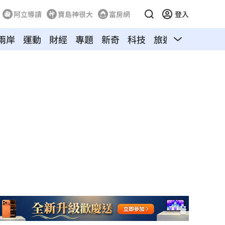
阿立導讀
寶島神很大
富房網
登入
兩岸
運動
財經
專題
新奇
科技
旅遊
汽車
寵物