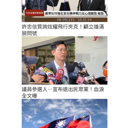
許忠信質詢炫耀飛行夾克！顧立雄滿
臉問號
議員參選人…宣布退出民眾黨！血淚
全文曝