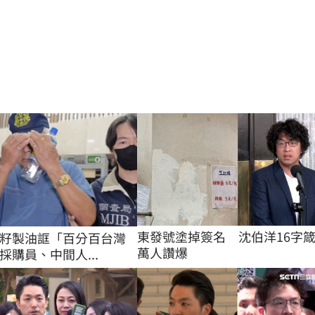
東發號塗掉簽名　沈伯洋16字
籽製油誆「百分百台灣
萬人讚爆
採購員、中間人...