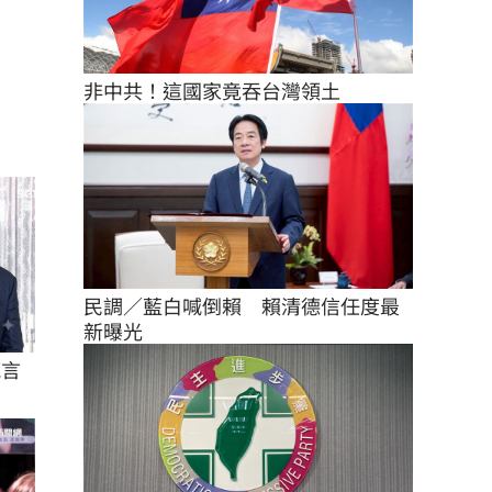
非中共！這國家竟吞台灣領土
民調／藍白喊倒賴　賴清德信任度最
新曝光
箴言