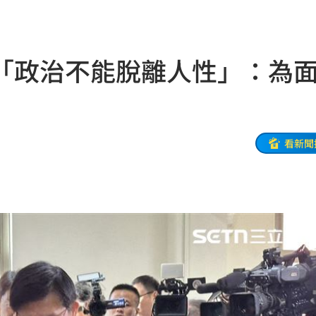
世
11:20
瘋了
11:19
「政治不能脫離人性」：為
轉運
11:19
起訴
11:17
責任
11:15
看新聞
堆病
11:14
11:10
職發聲
11:08
警
11:08
款機
11:06