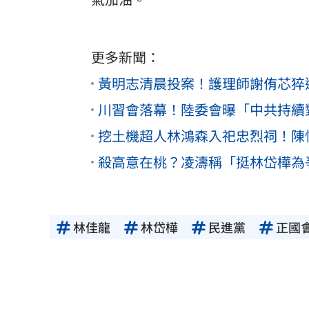
更多新聞：
黃明志清晨投案！護理師謝侑芯猝
川習會落幕！陸委會曝「中共持續對
挖土機超人林鴻森入祀忠烈祠！陳
殺高意在桃？凌濤稱「挺林岱樺為
林佳龍
林岱樺
民進黨
正國