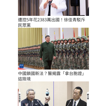
遭控5年花2383萬出國！徐佳青駁斥
民眾黨
中國鎖國新法？醫揭露「拿台胞證」
這險境