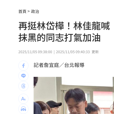
鋼鐵爸悲慟回憶300天！父母愛犬摯友過
首頁
政治
《玫瑰瞳鈴眼》隔27年突翻紅 老粉全
再挺林岱樺！林佳龍喊
長榮航12/1直飛印度德里 放眼商務與
抹黑的同志打氣加油
黃仁勳個資外洩 「黑夜奇俠」等12人
連戰二媳動怒點名財政部 開轟：不負
2025/11/05 09:38:00
2025/11/05 09:40:33
更新
比加工食品毒！它害人愈吃愈餓、生一
記者詹宜庭／台北報導
原民抗議傅崐萁被架走 4小黨要求究責
攝影爆跳槽李多慧！Joeman憂建文離
專家：「這裡」有機會單獨發白海豚陸
印度男來台觀光又偷又騙…把全聯當提