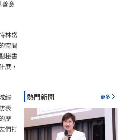
界善意
持林岱
的空間
副秘書
什麼，
熱門新聞
域經
更多
訪表
的歷
志們打