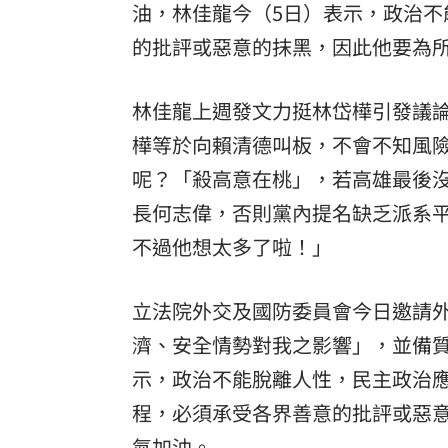
油，林佳龍今（5日）表示，政治
罕病博士彭士齊 輪椅上的生命覺醒！
11
的批評或惡意的抹黑，因此他要為
酷澎「爸氣父親節」國際官方品牌齊聚
林佳龍上週發文力挺林岱樺引發議
樺等於向賴清德叫板，不會不知風
呢？「殺高意在桃」，若高雄最後
長何志偉，否則黨內提名缺乏派系
不過他想太多了啦！」
立法院外交及國防委員會今日邀請
濟、安全情勢對我之影響」，並備
示，政治不能脫離人性，民主政治
程，必須承受各界善意的批評或惡
氣加油。