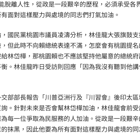
不能脫離人性，從政是一段艱辛的歷程，必須承受各
:00
所有面對這樣壓力與處境的同志們打氣加油。
11:00
論，國民黨桃園市議員凌濤分析，林佳龍大張旗鼓支
險，但此時不向賴總統表達不滿，怎麼會有桃園提名
沒給林岱樺，那桃園賴也不應該堅持他屬意的總統府
平衡。林佳龍昨日受訪則回應「因為我沒有聽到他講
外交部部長報告「川普亞洲行及『川習會』後印太區
質詢。針對未來是否會幫林岱樺加油，林佳龍會前受
應為每一位爭取為民服務的人加油。從政是一段艱辛
意的抹黑，因此他要為所有面對這樣壓力與處境的同