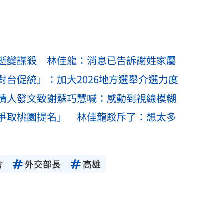
逝變謀殺 林佳龍：消息已告訴謝姓家屬
台促統」：加大2026地方選舉介選力度
情人發文致謝蘇巧慧喊：感動到視線模糊
爭取桃園提名」 林佳龍駁斥了：想太多
會
外交部長
高雄