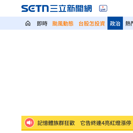
即時
颱風動態
台股怎投資
政治
熱
傅子純離世2個月 妻淚曝他「最後遺願
「央行總裁惱羞成怒」真相曝 阮慕驊
苗栗離奇命案！26歲男消失16天…死在
漢光42／跨區增援！契努克、黑鷹兵力
稱中聯未參與下架會議挨批 衛福部:無欺
記憶體族群狂歡 它告終連4亮紅燈漲停