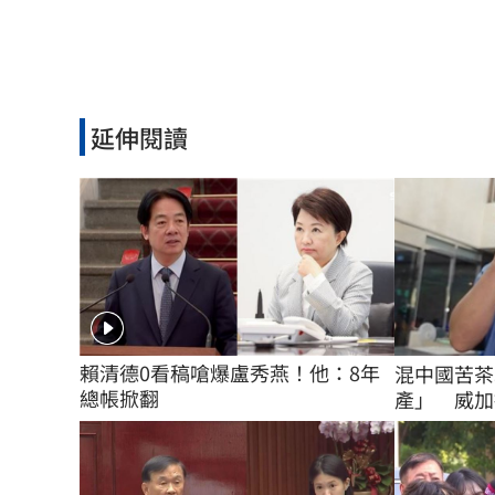
延伸閱讀
賴清德0看稿嗆爆盧秀燕！他：8年
混中國苦茶
總帳掀翻
產」 威加