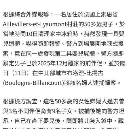
根據綜合外媒報導，一名居住於法國上
索恩省
Aillevillers-et-Lyaumont村莊的50多歲男子，於
當地時間10日清理家中冰箱時，赫然發現一具嬰
兒遺體，嚇得隨即報警。警方到場展開地毯式搜
索，竟在同一處發現第二具嬰兒屍體。警方隨即
鎖定男子已於2025年12月離家的前伴侶，並於隔
日（11日）在中北部城市布洛涅-比揚古
(Boulogne-Billancourt)將該名婦人逮捕歸案。
根據檢方調查，這名50多歲的女性嫌疑人過去曾
與3名不同伴侶育有9名子女。被捕後她向警方坦
承，自己在產下嬰兒後，隨即將其裝入袋中，藏