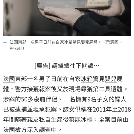
法國東部一名男子日前在自家冰箱驚見嬰兒屍體。（示意圖／
Pexels）
[廣告] 請繼續往下閱讀…
法國
東部一名男子日前在自家
冰箱
驚見
嬰兒
屍
體
，警方接獲報案後又於現場尋獲第二具遺體。
涉案的50多歲前伴侶、一名擁有9名
子女
的婦人
已被逮捕並坦承犯案。該女供稱在2011年至2018
年間瞞著親友私自生產後棄屍冰櫃，全案目前由
法國檢方深入調查中。