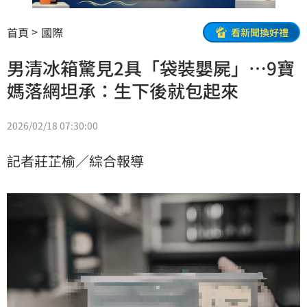
首頁
國際
看新聞換好禮
男清冰箱驚見2具「袋裝嬰屍」…9寶
媽落網坦承：生下後就包起來
2026/02/18 07:30:00
記者莊芷榆／綜合報導