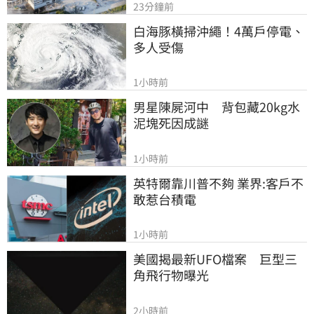
23分鐘前
白海豚橫掃沖繩！4萬戶停電、
多人受傷
1小時前
男星陳屍河中　背包藏20kg水
泥塊死因成謎
1小時前
英特爾靠川普不夠 業界:客戶不
敢惹台積電
1小時前
美國揭最新UFO檔案　巨型三
角飛行物曝光
2小時前