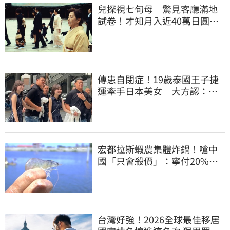
兒探視七旬母 驚見客廳滿地
試卷！才知月入近40萬日圓
真相竟如此感人
傳患自閉症！19歲泰國王子捷
運牽手日本美女 大方認：
「我在追她」
宏都拉斯蝦農集體炸鍋！嗆中
國「只會殺價」：寧付20%關
稅賣白蝦給台灣
台灣好強！2026全球最佳移居