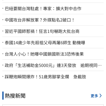
巴紐要關台灣駐處！專家：擴大對中合作
中國攻台非解放軍？外媒點名2破口！
習近平國師惹禍！狂言1句嚇跑大批台商
泰國14歲少年先殺祖父母再屠6師生 動機曝
台灣人小心！她曝中國鎖國新法3恐怖後果
政府「生活補助金5000元」連3天發放 逾期視同放
棄
踩鞭炮瞬間爆炸！51歲男腳掌全爛 急截肢
熱搜新聞
更多