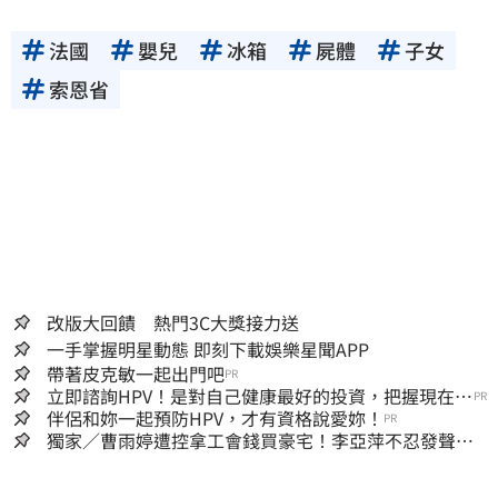
法國
嬰兒
冰箱
屍體
子女
索恩省
改版大回饋 熱門3C大獎接力送
一手掌握明星動態 即刻下載娛樂星聞APP
帶著皮克敏一起出門吧
PR
立即諮詢HPV！是對自己健康最好的投資，把握現在不
PR
嫌晚！
伴侶和妳一起預防HPV，才有資格說愛妳！
PR
獨家／曹雨婷遭控拿工會錢買豪宅！李亞萍不忍發聲：
余天管工會都貼錢