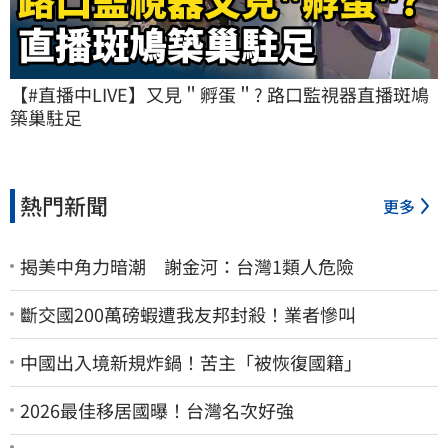
【#直播中LIVE】又見＂孵蛋＂? 路口監視器直播斑鳩
築巢駐足
熱門新聞
更多
揭美中角力暗潮 謝金河：台灣1類人危險
斷交國200萬磅蝦遭我友邦封殺！業者慘叫
中國出入境新規炸鍋！苦主「被恢復國籍」
2026最佳移居國曝！台灣名次好強