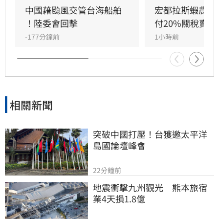
方，更藐視國際規範。他強調，中國人民處於水
中國藉颱風交管台海船舶 
宏都拉斯蝦農嗆
深火熱，政府卻忙於政治操作。王定宇感嘆，中
！陸委會回擊
付20%關稅賣台
國作為大國卻缺乏基本素質，並再次提醒「誰跟
-177分鐘前
1小時前
中國同一國誰倒楣」。
相關新聞
突破中國打壓！台獲邀太平洋
島國論壇峰會
22分鐘前
地震衝擊九州觀光　熊本旅宿
業4天損1.8億