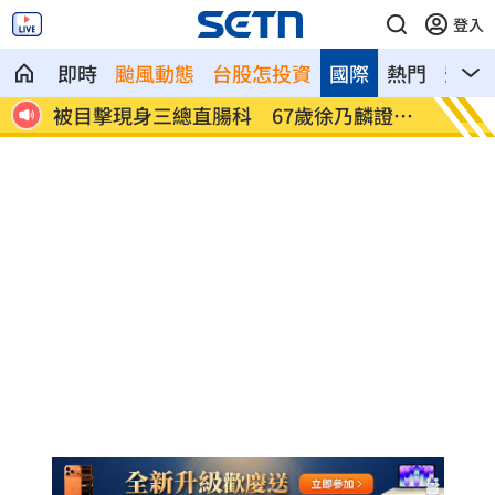
登入
即時
颱風動態
台股怎投資
國際
熱門
影音
證實
南澳住宅火警2童自行逃生 消防救受困狗
高雄漁
置