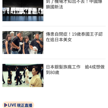
到了機場才知出不去！中國爆
鎖國新法
傳患自閉症！19歲泰國王子認
在追日本美女
日本銀髮族瘋工作　逾4成想做
到80歲
現正直播