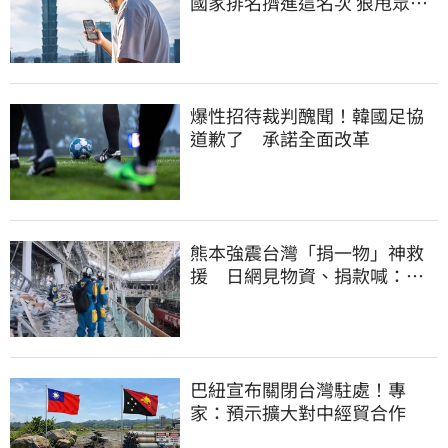
國家排名擠進這名次 狠甩眾多
歐美熱門國家
爆性招待裁判醜聞！韓國足協
道歉了 承諾全面改革
熊本強震台灣「捐一物」神救
援 日網見物資、捐款喊：給
台灣統治算了
巴紐宣布關閉台灣駐處！專
家：預示擴大對中經貿合作