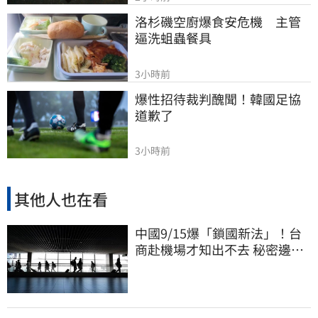
洛杉磯空廚爆食安危機　主管
逼洗蛆蟲餐具
3小時前
爆性招待裁判醜聞！韓國足協
道歉了
3小時前
其他人也在看
中國9/15爆「鎖國新法」！台
商赴機場才知出不去 秘密邊控
合法化