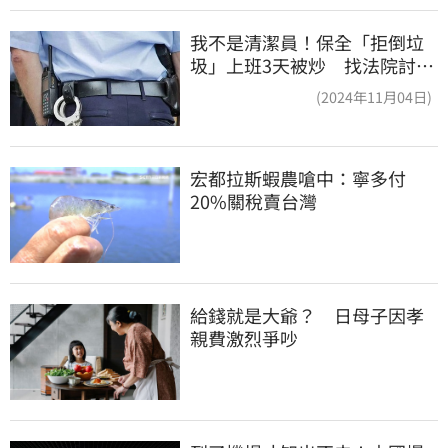
我不是清潔員！保全「拒倒垃
圾」上班3天被炒 找法院討公
道結果出爐
(2024年11月04日)
宏都拉斯蝦農嗆中：寧多付
20%關稅賣台灣
給錢就是大爺？　日母子因孝
親費激烈爭吵