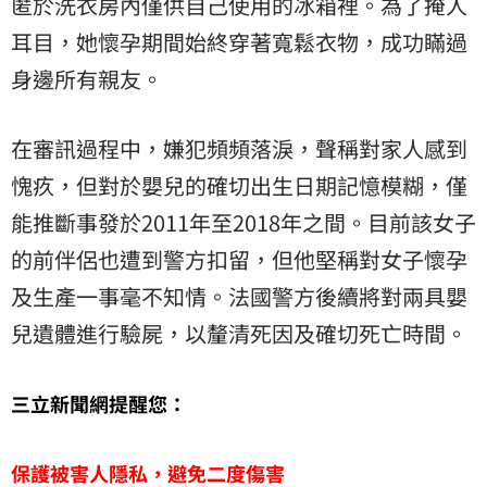
匿於洗衣房內僅供自己使用的冰箱裡。為了掩人
耳目，她懷孕期間始終穿著寬鬆衣物，成功瞞過
身邊所有親友。
在審訊過程中，嫌犯頻頻落淚，聲稱對家人感到
愧疚，但對於嬰兒的確切出生日期記憶模糊，僅
能推斷事發於2011年至2018年之間。目前該女子
的前伴侶也遭到警方扣留，但他堅稱對女子懷孕
及生產一事毫不知情。法國警方後續將對兩具嬰
兒遺體進行驗屍，以釐清死因及確切死亡時間。
三立新聞網提醒您：
保護被害人隱私，避免二度傷害