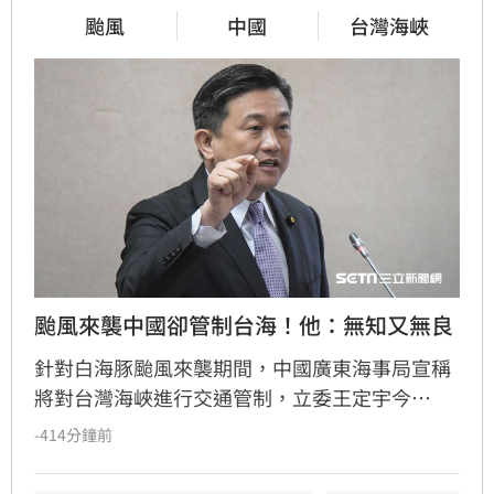
颱風
中國
台灣海峽
颱風來襲中國卻管制台海！他：無知又無良
針對白海豚颱風來襲期間，中國廣東海事局宣稱
將對台灣海峽進行交通管制，立委王定宇今
（8）日嚴詞批評，直指中國政府此舉既無知又
-414分鐘前
無良。王定宇表示，中華人民共和國對台灣海峽
毫無管轄權，利用颱風演戲管制交通不僅貽笑大