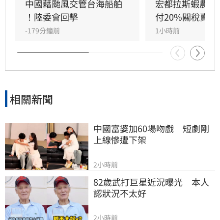
方，更藐視國際規範。他強調，中國人民處於水
中國藉颱風交管台海船舶 
宏都拉斯蝦農嗆
深火熱，政府卻忙於政治操作。王定宇感嘆，中
！陸委會回擊
付20%關稅賣台
國作為大國卻缺乏基本素質，並再次提醒「誰跟
-179分鐘前
1小時前
中國同一國誰倒楣」。
相關新聞
中國富婆加60場吻戲　短劇剛
上線慘遭下架
2小時前
82歲武打巨星近況曝光　本人
認狀況不太好
2小時前