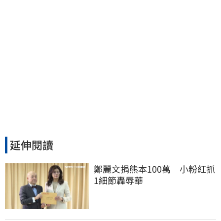
延伸閱讀
鄭麗文捐熊本100萬　小粉紅抓
1細節轟辱華