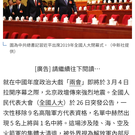
圖為中共總書記習近平出席2019年全國人大閉幕式。（中新社提
供）
[廣告] 請繼續往下閱讀…
就在中國年度政治大戲「
兩會
」即將於 3 月 4 日
拉開序幕之際，北京政壇傳來強烈地震。全國人
民代表大會（
全國人大
）於 26 日突發公告，一
次性移除 9 名高階軍方代表資格，名單中赫然出
現 5 名上將與 1 名中將。這場涉及陸、海、空及
火箭軍的集體大清退，被外界視為
解放軍
內部
反