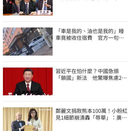
李克強猝逝被挖
「車是我的、油也是我的」睡
車竟被收住宿費 官方一句話
打臉飯店
習近平在怕什麼？中國急頒
「鎖國」新法 他驚曝焦慮2
事：恐慌鞏固政權
鄭麗文捐款熊本100萬！小粉紅
見1細節崩潰轟「辱華」：廣西
水災怎不捐