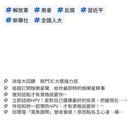
解放軍
兩會
反腐
習近平
新華社
全國人大
改版大回饋 熱門3C大獎接力送
追蹤訂閱娛樂星聞 給你最即時的娛樂星鮮事
做到這點才有資格說愛你
PR
立即諮詢HPV！是對自己健康最好的投資，把握現在不
PR
嫌晚！
伴侶和妳一起預防HPV，才有資格說愛妳！
PR
邱瓈寬「寬魚國際」營收衰退！原因點名王心凌、楊丞
琳網笑翻：太誠實