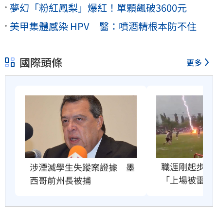
夢幻「粉紅鳳梨」爆紅！單顆飆破3600元
美甲集體感染 HPV 醫：噴酒精根本防不住
國際頭條
更多
職涯剛起步　2
涉湮滅學生失蹤案證據　墨
「上場被雷劈
西哥前州長被捕