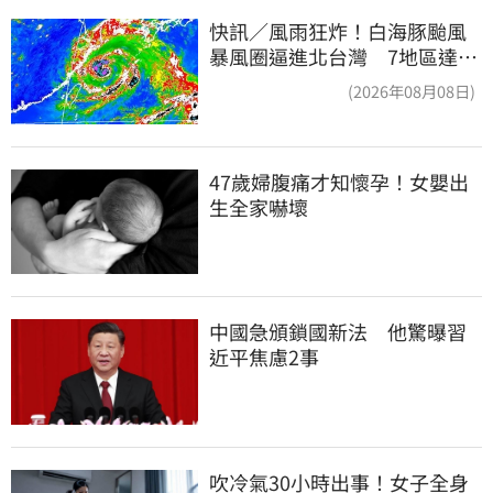
快訊／風雨狂炸！白海豚颱風
暴風圈逼進北台灣 7地區達停
班課標準
(2026年08月08日)
47歲婦腹痛才知懷孕！女嬰出
生全家嚇壞
中國急頒鎖國新法　他驚曝習
近平焦慮2事
吹冷氣30小時出事！女子全身