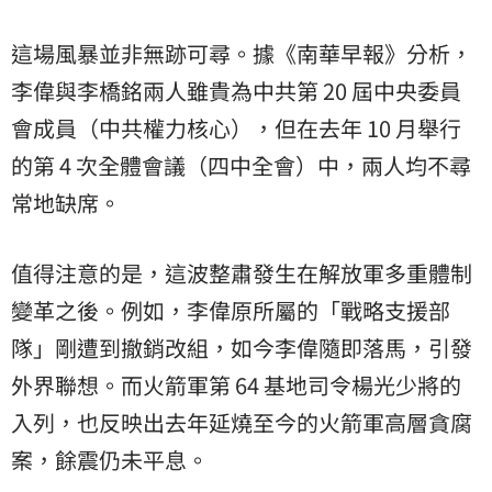
這場風暴並非無跡可尋。據《南華早報》分析，
李偉與李橋銘兩人雖貴為中共第 20 屆中央委員
會成員（中共權力核心），但在去年 10 月舉行
的第 4 次全體會議（四中全會）中，兩人均不尋
常地缺席。
值得注意的是，這波整肅發生在解放軍多重體制
變革之後。例如，李偉原所屬的「戰略支援部
隊」剛遭到撤銷改組，如今李偉隨即落馬，引發
外界聯想。而火箭軍第 64 基地司令楊光少將的
入列，也反映出去年延燒至今的火箭軍高層貪腐
案，餘震仍未平息。