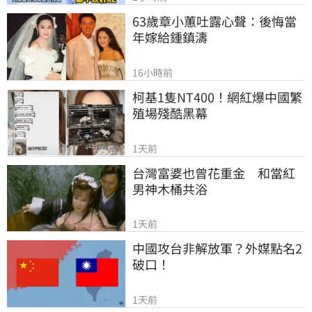
63歲章小蕙吐露心聲：後悔當
年嫁給鍾鎮濤
16小時前
柯基1隻NT400！網紅爆中國繁
殖場殘酷黑幕
1天前
台灣富婆也曾花重金　和當紅
男神木桶共浴
1天前
中國攻台非解放軍？外媒點名2
破口！
1天前