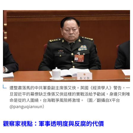
遭整肅落馬的中共軍委副主席張又俠。英國《經濟學人》警告，一
旦習近平的幕僚缺乏像張又俠這樣的實戰派給予勸誡，身邊只剩唯
命是從的人圍繞，台海戰爭風險將激增。（圖／翻攝自X平台
@panguqianxun）
觀察家視點：軍事透明度與反腐的代價