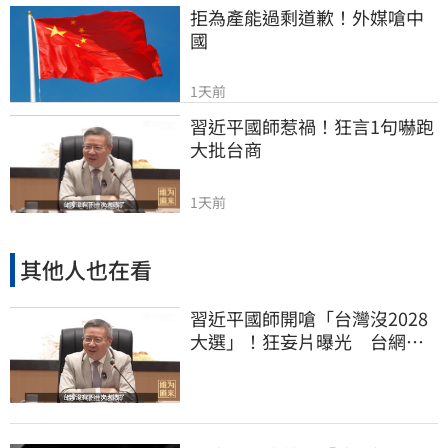
拒為產能過剩道歉！外媒嗆中
國
1天前
習近平國師惹禍！狂言1句嚇跑
大批台商
1天前
其他人也在看
習近平國師開嗆「台灣沒2028
大選」！狂妄片曝光 台網
憂：內應配合亂台