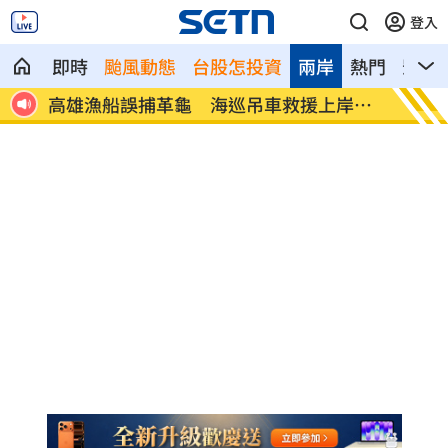
登入
即時
颱風動態
台股怎投資
兩岸
熱門
影音
岸安
富邦交手統一延賽 新洋投瑪蒂斯首秀泡
白海豚
湯