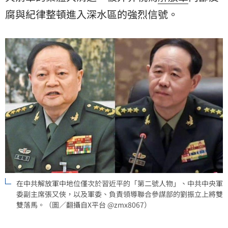
腐
與紀律整頓進入深水區的強烈信號。
在中共解放軍中地位僅次於習近平的「第二號人物」、中共中央軍
委副主席張又俠，以及軍委、負責領導聯合參謀部的劉振立上將雙
雙落馬。（圖／翻攝自X平台 @zmx8067）