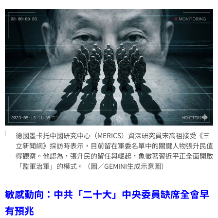
德國墨卡托中國研究中心（MERICS）資深研究員宋高祖接受《三
立新聞網》採訪時表示，目前留在軍委名單中的關鍵人物張升民值
得觀察。他認為，張升民的留任與崛起，象徵著習近平正全面開啟
「監軍治軍」的模式。（圖／GEMINI生成示意圖）
敏感動向：中共「二十大」中央委員缺席全會早
有預兆