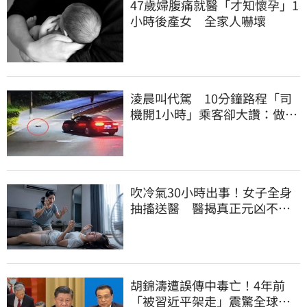
47歲婦腹痛就醫「才知懷孕」1
小時後產女 全家人嚇壞
淩晨叫代駕 10分鐘路程「司
機開1小時」乘客卻大讚：做得
好！
吹冷氣30小時出事！女子全身
抽搐送醫 醫揭真正元凶不是
冷氣
胡錦濤遭誤傳中毒亡！4年前
「被習近平架走」震驚全球