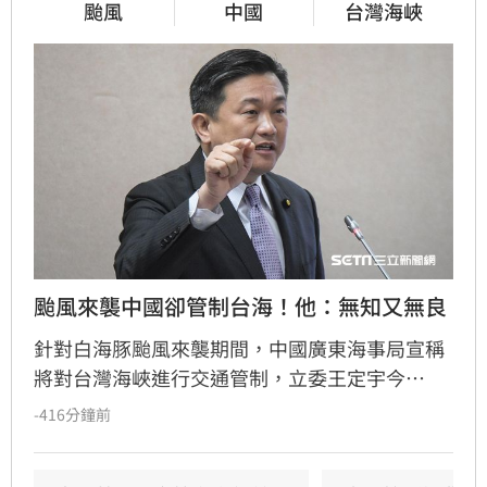
颱風
中國
台灣海峽
颱風來襲中國卻管制台海！他：無知又無良
針對白海豚颱風來襲期間，中國廣東海事局宣稱
將對台灣海峽進行交通管制，立委王定宇今
（8）日嚴詞批評，直指中國政府此舉既無知又
-416分鐘前
無良。王定宇表示，中華人民共和國對台灣海峽
毫無管轄權，利用颱風演戲管制交通不僅貽笑大