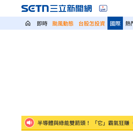
慈濟遭詐10億 國民黨不認錯反嗆⋯網
即時
颱風動態
台股怎投資
國際
熱
就業意外爆冷！那指漲342點 標普500
美通過制裁案！川普可課俄國商品500%
日本銀髮族瘋工作 逾4成想做到80歲
0
解散統促黨？他曝翁曉玲一招：恐白忙
疫苗真相！蔣萬安嗆一句 謝金河痛心
股災這8檔規模逆勢創高 它最猛成長逾1
爆掛表妹當小三！表姊擅貼IG下場慘了
半導體與綠能雙箭頭！ 「它」霸氣狂賺