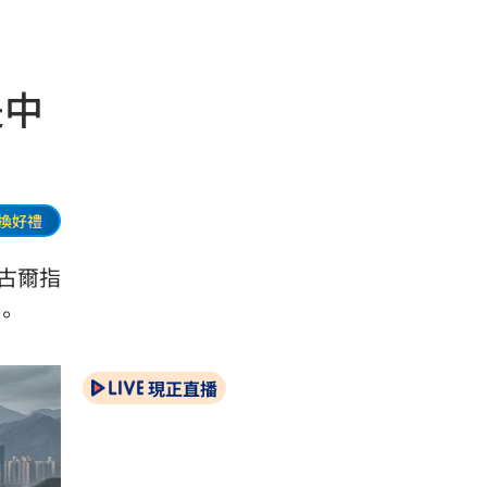
是中
換好禮
古爾指
。
現正直播