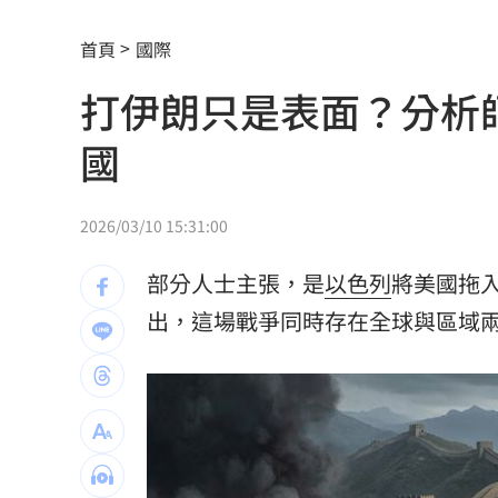
華許9月升息？ING：匯市在他與戰爭間
首頁
國際
老後離婚財產怎麼分？ 丈夫退休金拒
打伊朗只是表面？分析
「這餐飲集團」擺脫陰霾！上半年營收
國
賓士S500擋浩劫！車主這話暖哭全網
01
台股暴跌誰最能扛 高含金這幾檔繳正
2026/03/10 15:31:00
Q2獲利年增221% 愛普*EPS衝4.18元
部分人士主張，是
以色列
將美國拖
宏福苑大火調查出爐！菸頭引燃施工雜
出，這場戰爭同時存在全球與區域
定投10年翻逾5倍 這檔吸引存股族卡位
新／四指齊揚！台指期飆破500點
00:48
台灣彩券開獎直播中
20:31