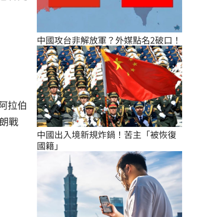
中國攻台非解放軍？外媒點名2破口！
阿拉伯
朗戰
中國出入境新規炸鍋！苦主「被恢復
國籍」