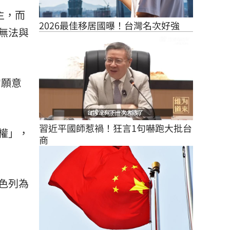
主，而
2026最佳移居國曝！台灣名次好強
無法與
它願意
習近平國師惹禍！狂言1句嚇跑大批台
權」，
商
色列為