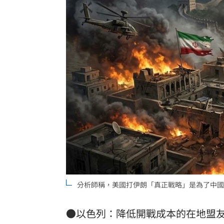
LIVE三立+24小時直播
15:27
三立iNEWS新聞台線上直播
18:00
商場戰國來臨 台中「頂奢大道」逐漸
台彩父親節推新刮刮樂千萬頭獎超「爸
「拍片人的多重宇宙」職涯論壇9/12登
8國球員齊聚高雄 Formosa 7s掀足球
理想混蛋號召粉絲跨海追星吃美食！
18:
分析師稱，美國打伊朗「真正戰略」是為了中國。
●以色列：降低開戰成本的在地盟