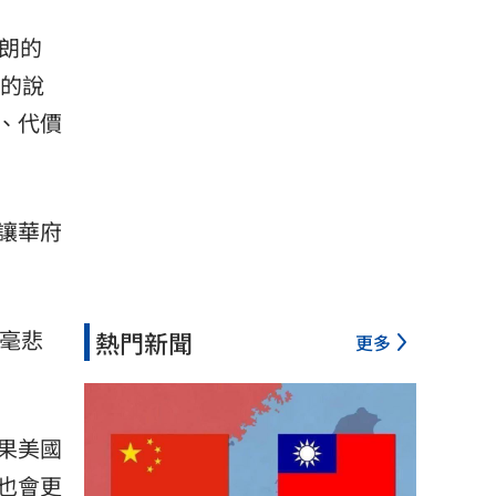
伊朗的
」的說
、代價
讓華府
絲毫悲
熱門新聞
更多
果美國
也會更