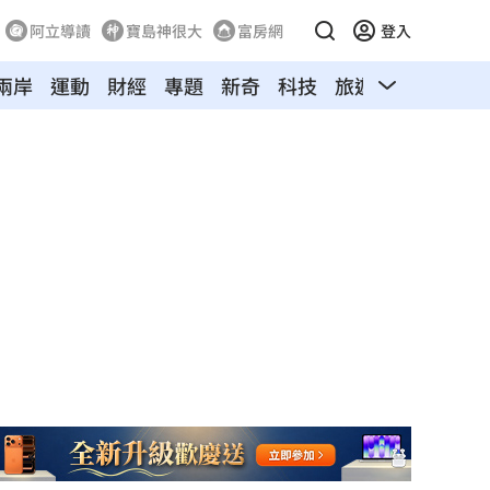
阿立導讀
寶島神很大
富房網
登入
兩岸
運動
財經
專題
新奇
科技
旅遊
汽車
寵物