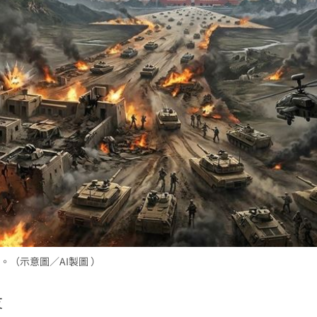
成形
12:00
」氣
12:00
場！
10:30
熱潮
10:00
15
（示意圖／AI製圖 ）
友