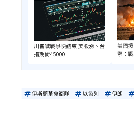
美國撐
川普喊戰爭快結束 美股漲、台
緊：戰
指期衝45000
伊斯蘭革命衛隊
以色列
伊朗