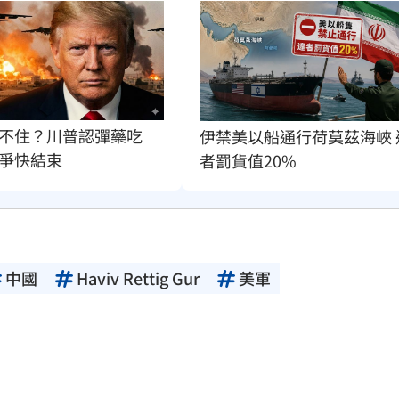
不住？川普認彈藥吃
伊禁美以船通行荷莫茲海峽 
爭快結束
者罰貨值20%
中國
Haviv Rettig Gur
美軍