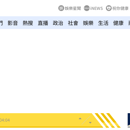
娛樂星聞
iNEWS
祝你健康
炸鍋
05:43
門
影音
熱搜
直播
政治
社會
娛樂
生活
健康
新高
05:23
關稅
05:13
5:05
一場
04:58
發聲
04:43
0%
04:20
04:17
04:04