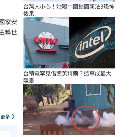
台灣人小心！她曝中國鎖國新法3恐怖
後果
國家安
主導世
台積電罕見借鑒英特爾？這事成最大
隱憂
更多