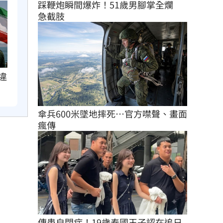
踩鞭炮瞬間爆炸！51歲男腳掌全爛　
急截肢
違
傘兵600米墜地摔死…官方噤聲、畫面
瘋傳
傳患自閉症！19歲泰國王子認在追日