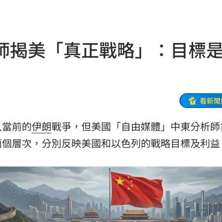
拉鋸
03:10
分
03:08
師揭美「真正戰略」：目標
創高
03:06
:53
報酬
01:45
看新聞
！
01:20
入當前的
伊朗
戰爭，但美國「自由媒體」中東分析師
物
兩個層次，分別反映美國和以色列的戰略目標及利益
01:17
！
01:03