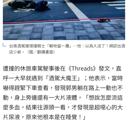
台南酒駕連環撞騎士「躺地留一灘」…他：以為人沒了！網認出酒
店少爺。（圖／翻攝畫面）
遭撞的休旅車駕駛事後在《Threads》發文，直
呼一大早就遇到「酒駕大魔王」；他表示，當時
嚇得趕緊下車查看，發現郭男躺在路上一動也不
動，身上旁邊還有一大片液體，「想說怎麼流這
麼多血，結果往源頭一看，才發現是超噁心的大
片尿液，原來他根本是在睡覺！」