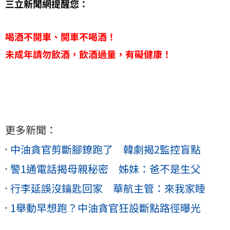
三立新聞網提醒您：
喝酒不開車、開車不喝酒！
未成年請勿飲酒，飲酒過量，有礙健康！
更多新聞：
中油貪官剪斷腳鐐跑了 韓劇揭2監控盲點
警1通電話揭母親秘密 姊妹：爸不是生父
行李延誤沒鑰匙回家 華航主管：來我家睡
1舉動早想跑？中油貪官狂設斷點路徑曝光