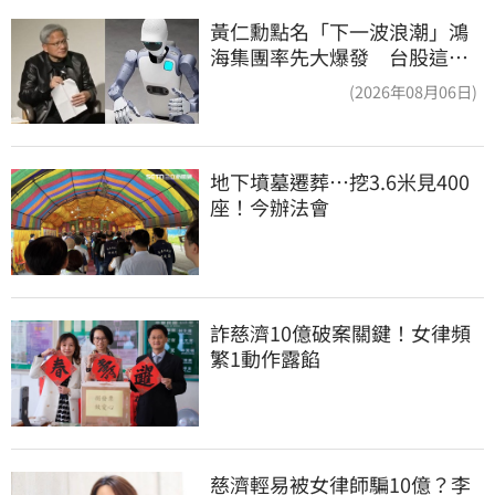
黃仁勳點名「下一波浪潮」鴻
海集團率先大爆發 台股這族
群全面噴出
(2026年08月06日)
地下墳墓遷葬…挖3.6米見400
座！今辦法會
詐慈濟10億破案關鍵！女律頻
繁1動作露餡
慈濟輕易被女律師騙10億？李