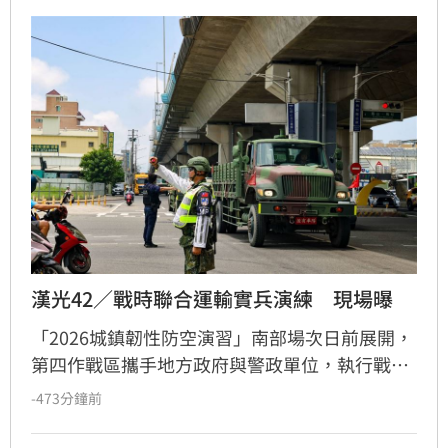
漢光42／戰時聯合運輸實兵演練　現場曝
「2026城鎮韌性防空演習」南部場次日前展開，
第四作戰區攜手地方政府與警政單位，執行戰時
聯合運輸交通運行管制實兵演練。針對戰時物資
-473分鐘前
運補車隊遭遇道路受阻情境，部隊運用TAK系統
即時回報，結合高雄市智慧交通系統與聯合緊急