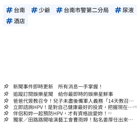
台南
少爺
台南市警第二分局
尿液
酒店
新聞事件即時更新 所有消息一手掌握！
追蹤訂閱娛樂星聞 給你最即時的娛樂星鮮事
爸爸代簽教召令！兒子未盡後備軍人義務「14天教召不
去」換3個月刑期
立即諮詢HPV！是對自己健康最好的投資，把握現在不
PR
嫌晚！
伴侶和妳一起預防HPV，才有資格說愛妳！
PR
獨家／田路路開嗆演藝工會曹雨婷！點名姜厚任出來
他16字回應了