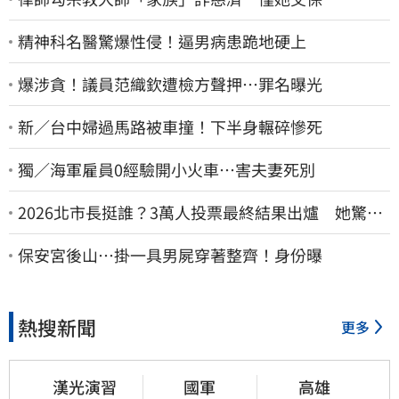
精神科名醫驚爆性侵！逼男病患跪地硬上
爆涉貪！議員范織欽遭檢方聲押…罪名曝光
新／台中婦過馬路被車撞！下半身輾碎慘死
獨／海軍雇員0經驗開小火車…害夫妻死別
2026北市長挺誰？3萬人投票最終結果出爐 她驚
喊：蔣萬安真該緊張了
保安宮後山…掛一具男屍穿著整齊！身份曝
熱搜新聞
更多
漢光演習
國軍
高雄