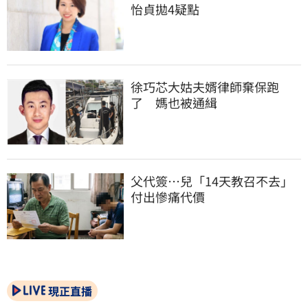
怡貞拋4疑點
徐巧芯大姑夫婿律師棄保跑
了　媽也被通緝
父代簽…兒「14天教召不去」
付出慘痛代價
現正直播