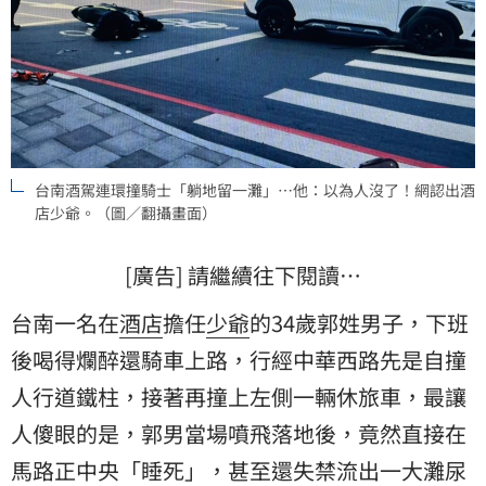
台南酒駕連環撞騎士「躺地留一灘」…他：以為人沒了！網認出酒
店少爺。（圖／翻攝畫面）
[廣告] 請繼續往下閱讀…
台南一名在
酒店
擔任
少爺
的34歲郭姓男子，下班
後喝得爛醉還騎車上路，行經中華西路先是自撞
人行道鐵柱，接著再撞上左側一輛休旅車，最讓
人傻眼的是，郭男當場噴飛落地後，竟然直接在
馬路正中央「睡死」，甚至還失禁流出一大灘
尿