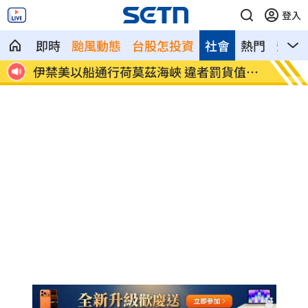
登入
即時
颱風動態
台股怎投資
社會
熱門
影音
命危
伊禁美以船通行荷莫茲海峽 違者罰貨值
吃堅果
20%