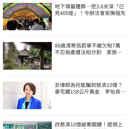
地下墳墓遷葬…挖3.6米深「已
見400座」！今辦法會安撫祖先
88歲清寒翁罰單不繳欠稅7萬
不忍祖產遭法拍分割 家族按
月代繳償債
女律師為何能騙到慈濟10億？
豪宅藏158公斤黃金 李怡貞驚
曝背後身分
詐慈濟10億破案關鍵！提領上