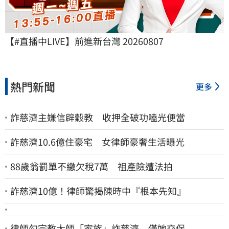
【#直播中LIVE】前進新台灣 20260807
熱門新聞
更多
詐慈濟主嫌信辟穀教 收押全破功嗑光便當
詐慈濟10.6億住豪宅 女律師豪奢生活曝光
88歲翁罰單不繳欠稅7萬 祖產險遭法拍
詐慈濟10億！律師驚揭陳時中『根本先知』
律師勾宗教大師「家族」詐慈濟 僅她交保