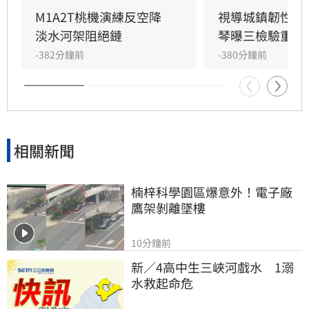
應變作業中心協調機制，有效引導車隊突破瓶
M1A2T桃機演練反空降　
視導城鎮韌性演
頸。此次演習強調跨部門橫向聯繫、資訊共享及
淡水河架阻絕鏈
琴曝三檢驗重點
緊急應變能力，藉由實戰化訓練整合軍事運輸與
-382分鐘前
-380分鐘前
地方交通資源，精進戰時運補效能，厚植整體城
鎮防衛韌性，確保關鍵軍需物資能即時送達指定
地點，展現軍民協力強化國家安全防護的決心與
實質成效。
相關新聞
楠梓科學園區爆意外！電子廠
鷹架剝離墜樓
10分鐘前
新／4高中生三峽河戲水　1溺
水救起命危