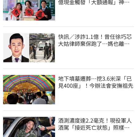
億現金觸發「大額通報」神鬼
律師遭擊落內幕
快訊／涉詐1.1億！曾任徐巧芯
大姑律師棄保跑了…媽也離
境 桃檢發通緝
地下墳墓遷葬…挖3.6米深「已
見400座」！今辦法會安撫祖先
酒測濃度達2.2毫克！現役軍人
酒駕「接近死亡狀態」照樣開
車上路遭勒退