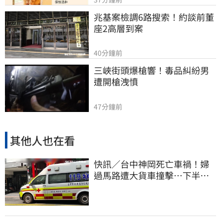
兆基案檢調6路搜索！約談前董
座2高層到案
40分鐘前
三峽街頭爆槍響！毒品糾紛男
遭開槍洩憤
47分鐘前
其他人也在看
快訊／台中神岡死亡車禍！婦
過馬路遭大貨車撞擊…下半身
輾碎慘死路口