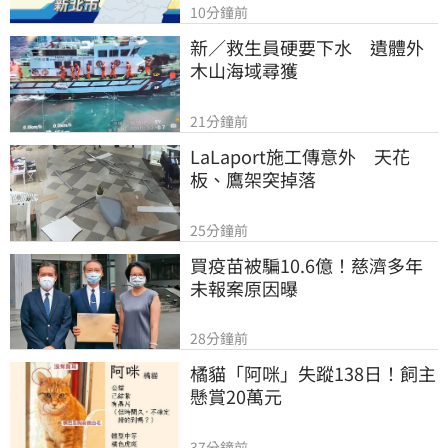
10分鐘前
新／救生員硬要下水　遺體外
木山海域尋獲
21分鐘前
LaLaport施工傳意外　天花
板、鷹架突掉落
25分鐘前
買疫苗被騙10.6億！慈濟多年
未報案原因曝
28分鐘前
橘貓「阿咪」失蹤138日！飼主
懸賞20萬元
37分鐘前