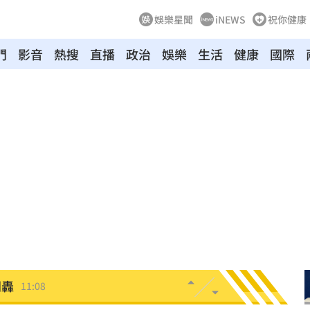
娛樂星聞
iNEWS
祝你健康
11:20
門
影音
熱搜
直播
政治
娛樂
生活
健康
國際
吊
11:18
離世
11:15
況曝
11:12
家」
11:12
做
11:11
驚喜
11:11
11:10
開轟
11:08