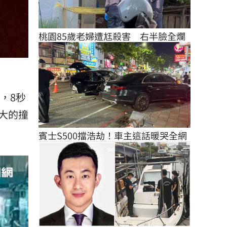
桃園85歲老婦遭尪殺害　右半臉全爛
，8秒
大的撞
賓士S500擋浩劫！車主這話暖哭全網