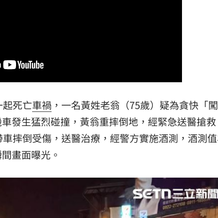
」氣
12:00
成形
12:00
場！
10:30
一起死亡
車禍
，一名黃姓老翁（75歲）疑為貪快「
闖
機車發生猛烈碰撞，黃翁重摔倒地，經緊急送醫搶救
熱潮
10:00
帶車摔倒受傷，送醫治療，經警方實施酒測，酒測值
15
瞬間畫面曝光。