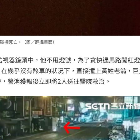
碰撞死亡。（圖／翻攝畫面）
在監視器鏡頭中，他不甩燈號，為了貪快過馬路闖紅燈
，在幾乎沒有煞車的狀況下，直接撞上黃姓老翁，巨
，警消獲報後立即將2人送往醫院救治。