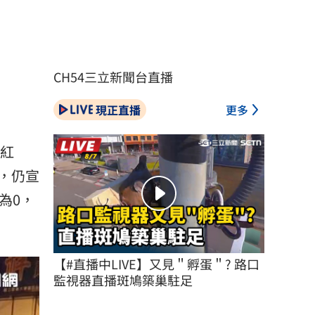
CH54三立新聞台直播
現正直播
更多
紅
，仍宣
為0，
【#直播中LIVE】又見＂孵蛋＂? 路口
監視器直播斑鳩築巢駐足