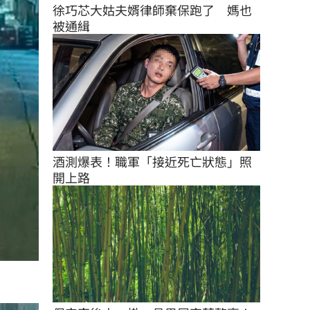
徐巧芯大姑夫婿律師棄保跑了　媽也
被通緝
酒測爆表！職軍「接近死亡狀態」照
開上路