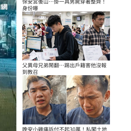
保安宮後山…掛一具男屍穿著整齊！
身份曝
父異母兄弟鬧翻…踢出戶籍害他沒報
到教召
晚安小雞痛訴付不起30萬！私闖土地