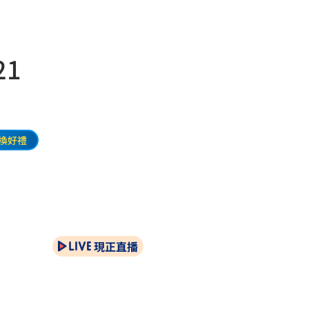
1
換好禮
現正直播