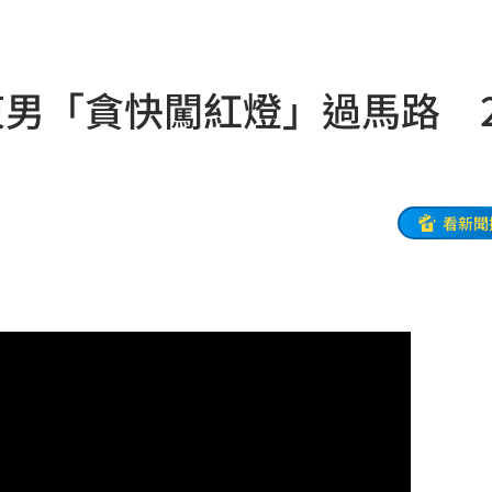
駕
11:07
和
11:06
東男「貪快闖紅燈」過馬路 2
舌頭
11:05
心
11:04
辦
11:00
看新聞
11:00
徵選
11:00
分曝
10:59
隊潮
10:58