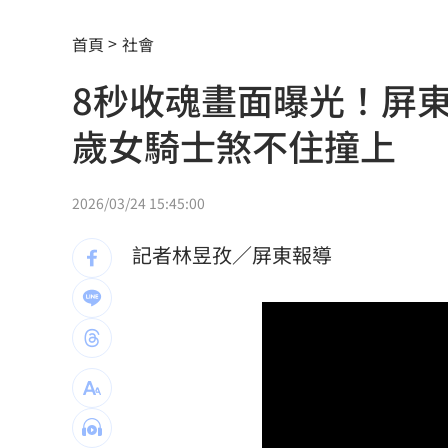
酒測0.7、毒品快篩陽性 警查獲酒毒雙
首頁
社會
韓足協爆性招待外籍裁判！7場比賽5勝2
8秒收魂畫面曝光！屏
本土女星遭經紀人侵犯 他反嗆：沒伸
歲女騎士煞不住撞上
他沒異狀卻動脈硬化！醫示警：8類人小
全國首創「高溫微型保險」 台南7月試
2026/03/24 15:45:00
明知疫苗採購難！沈伯洋嗆蔣萬安造謠
記者林昱孜／屏東報導
獨／身高173！排球女神十一挑戰mini
擋暴衝特斯拉「救很多人」賓士車主身
林逸欣首個無父父親節 診所熄燈爆排
台灣彩券開獎直播中
20:31