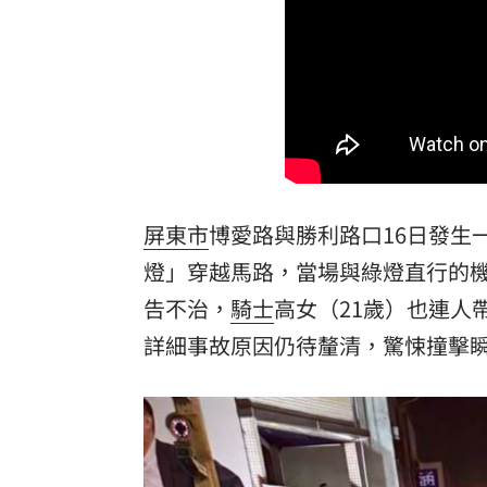
LIVE三立+24小時直播
15:27
三立iNEWS新聞台線上直播
18:00
台彩父親節推新刮刮樂千萬頭獎超「爸
商場戰國來臨 台中「頂奢大道」逐漸
「拍片人的多重宇宙」職涯論壇9/12登
屏東市
博愛路與勝利路口16日發生
燈
」穿越馬路，當場與綠燈直行的
8國球員齊聚高雄 Formosa 7s掀足球
告不治，
騎士
高女（21歲）也連人
理想混蛋號召粉絲跨海追星吃美食！
18:
詳細事故原因仍待釐清，驚悚撞擊