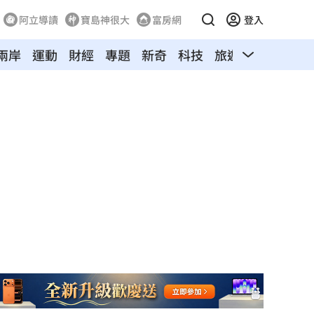
阿立導讀
寶島神很大
富房網
登入
兩岸
運動
財經
專題
新奇
科技
旅遊
汽車
寵物