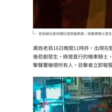
老翁疑似貪快闖紅燈穿越馬路，與機車騎士發生
黃姓老翁16日晚間11時許，出現
後悲劇發生。綠燈直行的機車騎士
擊聲響嚇壞所有人，目擊者立即報警