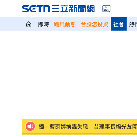
綠5戰將推父親節影音 他遭賴清德吐槽
即時
颱風動態
台股怎投資
社會
熱
快移車！新北高灘地「這時間」強制拖
奉獻醫學研究逾40年！林慶順教授不幸
捲校園霸凌爭議 知名韓星海外發展近
鄭麗文脫口稱「台灣從來也不是一個國
身價千億照買250元麻糬 富太包包自己
獨／河北彩花快閃文博會！狂掃潮玩曝
小吃部討債逼拍裸照！恐怖主嫌下場曝
獨／曹雨婷挨轟失職 昔理事長楊光友