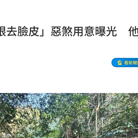
19:03
火球
18:57
眼去臉皮」惡煞用意曝光 
嗨翻
18:53
准辭
18:52
海警
18:52
看新聞
解
18:45
爐
18:45
捲走
18:39
懂
18:39
噸
18:34