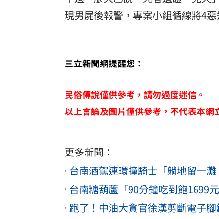
現男屍後報警，專案小組循線將4惡
三立新聞網提醒您：
民俗傳說僅供參考，請勿過度迷信。
以上言論及圖片僅供參考，不代表本網
更多新聞：
台南酒駕連環撞騎士「躺地留一灘
台南糖葫蘆「90分鐘吃到飽169
跑了！中油大貪官徐漢剪斷電子腳