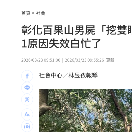
演習硬上路還無照！鳳山女慘收10萬單
首頁
社會
孫易磊登板2局2K無失分！ 飆156公里
彰化百果山男屍「挖雙
直擊／NEWBEAT高雄首秀 震胸舞全場
1原因失效白忙了
傅家接班人幕僚酒駕遭移送！公所火速
颱風紫暴雨今晚開炸 估「這時」解除
2026/03/23 09:51:00
2026/03/23 09:55:26
更新
桃猿二軍單場僅3投 副領隊曝下週可緩
社會中心／林昱孜報導
獅子座新月伴日蝕！12星座一週運勢出
颱風硬闖海邊！巨浪來1家4剩3 男童被
大盤收紅、正二反跌？ 拆解槓反ETF秒
白海豚逼近強降雨 石門單日狂洩508萬