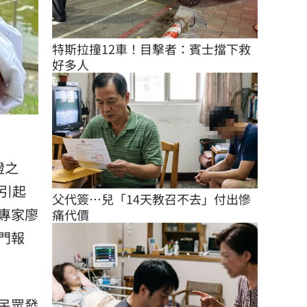
特斯拉撞12車！目擊者：賓士擋下救
好多人
證之
引起
父代簽…兒「14天教召不去」付出慘
專家廖
痛代價
門報
民眾發