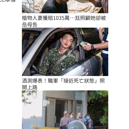
植物人妻獲賠1035萬…尪照顧她卻被
岳母告
酒測爆表！職軍「接近死亡狀態」照
開上路