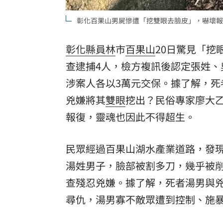
8國球員齊聚高雄 Formosa 7s掀足球
彰化百果山男屍慘遭「挖雙眼去臉皮」，嚇壞報
理想混蛋號召粉絲跨海追星吃美食！
18:
彰化縣
員林
市
百果山
20日驚見「
查逮捕4人，檢方複訊後認定張姓、
涉案人各以3萬元交保。據了解，死
兇嫌將其
雙眼
挖出？民俗專家廖大
報復，靈魂也因此不得超生。
民眾經過百果山湖水產業道路，發現
湯姓男子，臉部被割多刀，幾乎被
查殘忍兇嫌。據了解，死者湯男與
尋仇，湯男寡不敵眾遭到控制、施