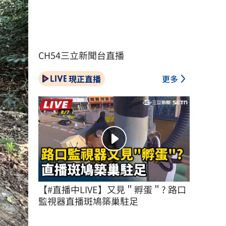
CH54三立新聞台直播
現正直播
更多
【#直播中LIVE】又見＂孵蛋＂? 路口
監視器直播斑鳩築巢駐足