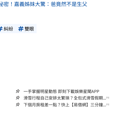
秘密！嘉義姊妹大驚：爸竟然不是生父
糾紛
雙眼
一手掌握明星動態 即刻下載娛樂星聞APP
滑雪行程自己安排太繁瑣？全包式滑雪假期...
PR
下個月房租差一點？快上【易借網】三分鐘...
PR