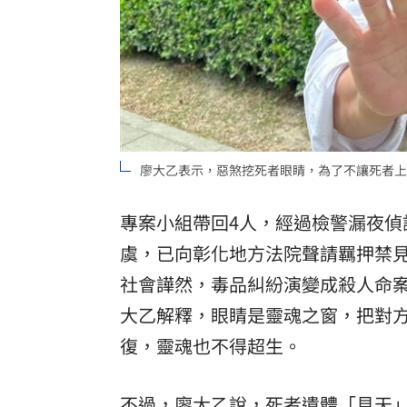
廖大乙表示，惡煞挖死者眼睛，為了不讓死者上
專案小組帶回4人，經過檢警漏夜
虞，已向彰化地方法院聲請羈押禁見
社會譁然，毒品糾紛演變成殺人命
大乙解釋，眼睛是靈魂之窗，把對
復，靈魂也不得超生。
不過，廖大乙說，死者遺體「見天