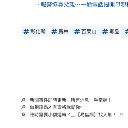
報警協尋父親⋯一通電話揭開母親
彰化縣
員林
百果山
毒品
新聞事件即時更新 所有消息一手掌握！
做到這點才有資格說愛你
PR
臨時需要小額週轉？上【易借網】找人幫！...
PR