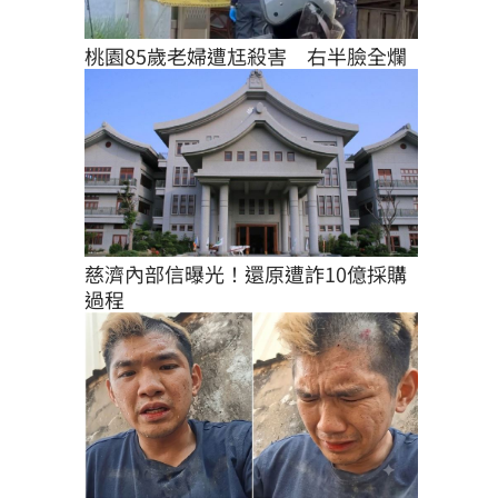
桃園85歲老婦遭尪殺害　右半臉全爛
慈濟內部信曝光！還原遭詐10億採購
過程