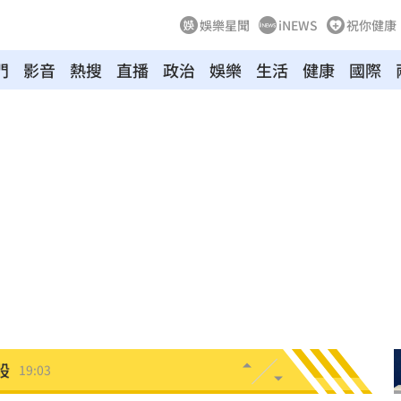
娛樂星聞
iNEWS
祝你健康
門
影音
熱搜
直播
政治
娛樂
生活
健康
國際
休
19:20
目標
19:18
19:12
霸凌
19:08
留情
19:03
股
19:03