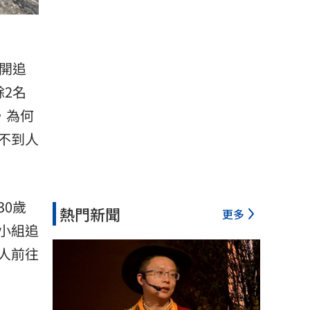
開追
2名
，為何
不到人
0歲
熱門新聞
更多
小組追
人前往