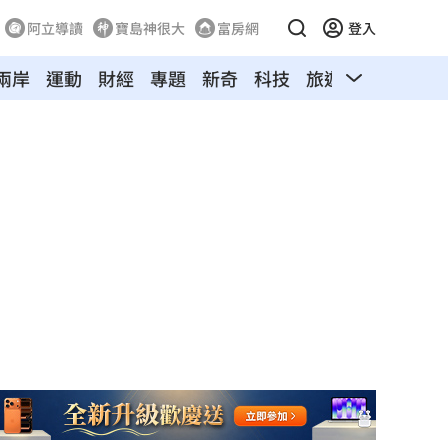
阿立導讀
寶島神很大
富房網
登入
兩岸
運動
財經
專題
新奇
科技
旅遊
汽車
寵物