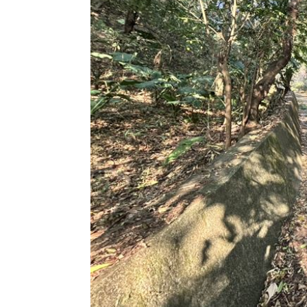
專家喊台股「下週噴千點」關鍵訊號
18:
父親節辭世 前彰化市代蔡裕昌享壽71
男星拍足球戲正中要害 導演喊：效果
補充兵12天也不服！男連2次放鳥代價慘
台灣彩券開獎直播中
20:31
LIVE三立+24小時直播
15:27
三立iNEWS新聞台線上直播
18:00
商場戰國來臨 台中「頂奢大道」逐漸
台彩父親節推新刮刮樂千萬頭獎超「爸
「拍片人的多重宇宙」職涯論壇9/12登