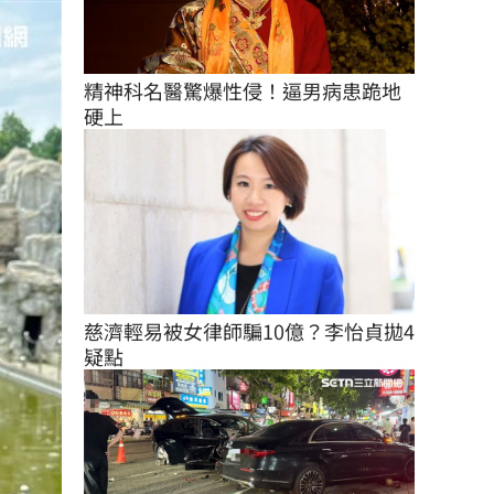
精神科名醫驚爆性侵！逼男病患跪地
硬上
慈濟輕易被女律師騙10億？李怡貞拋4
疑點