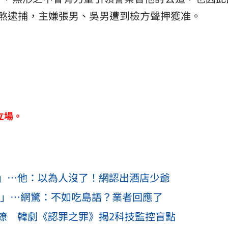
煞逮捕，主嫌張男、吳男遭到檢方聲押獲准。
立場。
」…他：以為人沒了！網認出酒店少爺
9元」⋯網驚：不如吃島語？業者回應了
鐐 韓劇《認罪之罪》揭2科技監控盲點