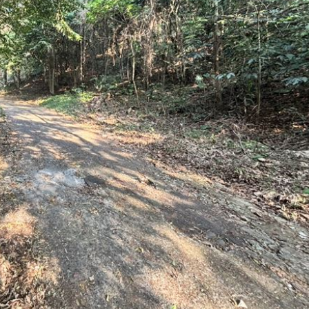
33
歲
18:22
很好
18:22
8倍
18:16
成形
12:00
」氣
12:00
場！
10:30