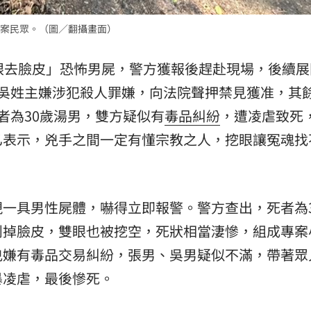
熱潮
10:00
案民眾。（圖／翻攝畫面）
15
挖眼去臉皮」恐怖男屍，警方獲報後趕赴現場，後續展
吳姓主嫌涉犯殺人罪嫌，向法院聲押禁見獲准，其餘
者為30歲湯男，雙方疑似有
毒品
糾紛
，遭凌虐致死
乙表示，兇手之間一定有懂宗教之人，挖眼讓冤魂找
一具男性屍體，嚇得立即報警。警方查出，死者為3
削掉臉皮，雙眼也被挖空，死狀相當淒慘，組成專案
兇嫌有毒品交易糾紛，張男、吳男疑似不滿，帶著眾
暴凌虐，最後慘死。