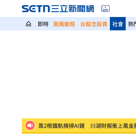
即時
颱風動態
台股怎投資
社會
熱
99歲婆婆「月花35萬」！66歲媳無法退
外野僅是短暫快樂 餅總曝張皓崴終極
想靠正二翻本？ 達人教戰槓反ETF心法
男同事追求不成跟騷偷拍 女師控校方
一軍不是來跑龍套 餅總對新人不手下
靠2根鐵軌橫掃AI鏈 川湖財報衝上萬金