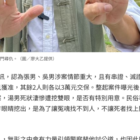
門尋仇。（圖／廖大乙提供）
偵訊，認為張男、吳男涉案情節重大，且有串證、滅
獲准，其餘2人則各以3萬元交保。整起案件曝光後
案，湯男死狀淒慘遭挖雙眼，是否有特別用意。民俗
方眼睛挖出，是為了讓冤魂找不到人，不讓死者找上
」，無形之中會有力量引領警察替他討公道，也因此