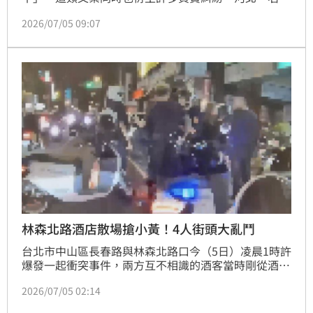
姓男子在明知河南一名賣家販售的飛天茅台酒是「高
2026/07/05 09:07
仿」，仍執意花費6000元（約新台幣27000元）購買一
箱共6瓶假酒；事後劉男竟告上法院，要求賣家賠錢。
近日法院做出裁決，認定劉男屬於「知假買假」的牟利
行為，因此僅酌情以2瓶貨款為基數支持十倍賠償，一
審判決賣家須退還6000元（約新台幣27000元）貨款並
賠
林森北路酒店散場搶小黃！4人街頭大亂鬥
台北市中山區長春路與林森北路口今（5日）凌晨1時許
爆發一起衝突事件，兩方互不相識的酒客當時剛從酒店
散場，怎料，卻在路邊為了搭計程車順序而產生糾紛。
2026/07/05 02:14
其中，有一名醉醺醺的男子，竟當場爆粗口並動手拉
扯，導致雙方共4名男子直接在街頭大打出手，場面一