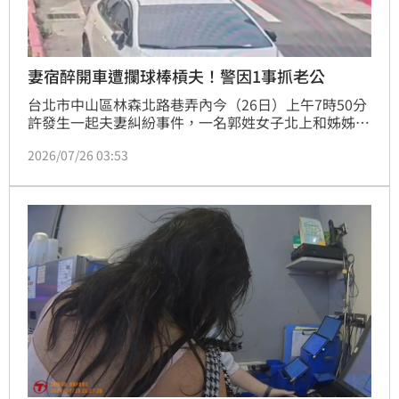
妻宿醉開車遭攔球棒槓夫！警因1事抓老公
台北市中山區林森北路巷弄內今（26日）上午7時50分
許發生一起夫妻糾紛事件，一名郭姓女子北上和姊姊工
作，於飲酒後隔天堅持要開車回台中，丈夫羅姓男子擔
2026/07/26 03:53
心其酒意未退，緊急上前阻攔。然而，郭女竟氣得掏出
球棒阻擋羅男靠近，雙方因而爆發爭執。警方獲報到場
後，發現現場無人受傷，但因郭女領有保護令，羅男的
阻攔行為已違反規定，當場將他逮捕並移送台北地檢署
偵辦。