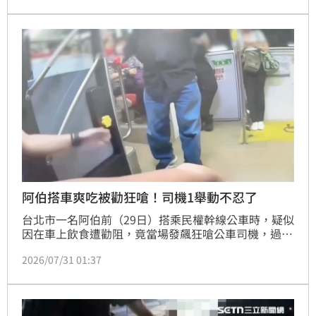
問題的司法攻防至今仍未落幕。
阿伯搭車爽吃被勸狂嗆！司機1舉動不忍了
台北市一名阿伯前（29日）搭乘民權幹線公車時，疑似
因在車上飲食遭勸阻，竟當場發飆狂嗆公車司機，過程
全被一旁目擊乘客拍下，上傳至社群網站threads，瞬
2026/07/31 01:37
間引發討論。由於該名戴帽阿伯坐在博愛座上不斷高聲
飆罵，失控行為嚴重干擾駕駛與其他乘客，且經司機勸
導後仍不聽，司機隨後直接將公車開往派出所求助，最
後由警方將阿伯帶下車，