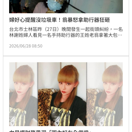
婦好心提醒沒垃圾車！翁暴怒拿助行器狂砸
台北市士林區昨（27日）晚間發生一起街頭糾紛，一名
林謝姓婦人看見一名手持助行器的王姓老翁拿著大包小
包塑膠袋疑似等垃圾車，好心提醒該處沒有垃圾車經
2026/06/28 08:50
過，竟遭到王翁持手持助行器驅趕、攻擊，雙方因而跌
倒在地，場面相當火爆。警方獲報到場後，將林謝婦人
送醫治療，詳細事發原因仍有待進一步調查釐清。