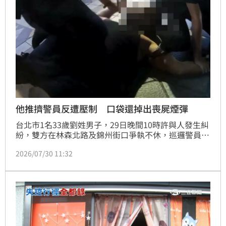
他推擠警員反遭壓制 口袋還掉出喪屍煙彈
台北市1名33歲劉姓男子，29日晚間10時許與人發生糾
紛，雙方在林森北路及錦州街口爭執不休，巡邏警員發
現後上前盤查，但劉男情緒太過激動，警員遂將他壓制
2026/07/30 11:32
在地，此時劉男口袋掉出喪屍煙彈，當場人贓俱獲，警
員當場將他上銬逮捕，全案訊後依毒品罪嫌移送法辦。