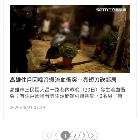
導，後續雙方不願提告，自行離去，所幸並未讓衝突進
一步擴大釀成肢體衝突。
高雄住戶因噪音爆流血衝突…亮短刀砍鄰居
高雄市三民區大昌一路巷內昨晚（20日）發生流血衝
突；有住戶因噪音等生活問題引爆糾紛，2名男子爆發
肢體衝突，其中一人亮刀攻擊；警方獲報到場，將兩人
2026/06/21 07:29
送醫並逮捕，警詢後，將持刀的嫌犯依殺人未遂、槍砲
彈藥刀械管制條例；另名男子依傷害罪移送高雄地檢署
偵辦。
1
2