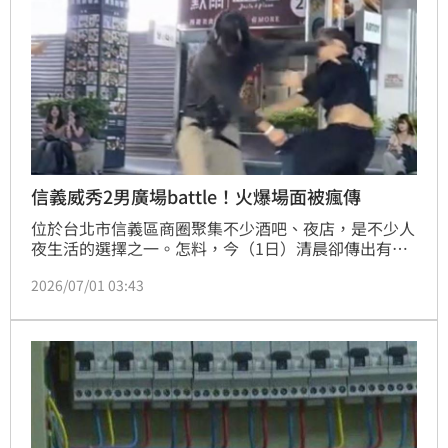
信義威秀2男廣場battle！火爆場面被瘋傳
位於台北市信義區商圈聚集不少酒吧、夜店，是不少人
夜生活的選擇之一。怎料，今（1日）清晨卻傳出有兩
名民眾在夜店因推擠、潑酒而爆發糾紛，而在散場後於
2026/07/01 03:43
信義威秀再度巧遇，竟直接在大庭廣眾之下大打出手，
全被一旁的民眾拍下。警方獲報到場後，發現兩人均有
擦挫傷情形，互提告訴，全案移請台北地檢署偵辦。