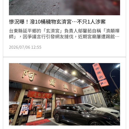
慘況曝！潑10桶穢物玄濟宮…不只1人涉案
台東縣延平鄉的「玄濟宮」負責人鄔馨茹自稱「濟顛禪
師」，因爭議言行引發網友撻伐，近期宮廟屢遭踢館，
甚至有人潑灑穢物洩憤，昨天（5日）傍晚，第三度遭
2026/07/06 12:55
潑灑穢物；關於此案，警方逮到一名來自屏東的涉案男
子，疑因先前鄔馨茹在屏東繞境，以及相關針對地方爭
議言論，所衍生的糾紛，不排除有其他共犯涉案，警方
仍持續擴大追查，釐清犯罪動機。