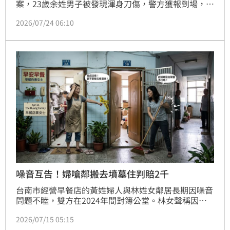
案，23歲余姓男子被發現渾身刀傷，警方獲報到場，將
傷者送醫，所幸，無大礙；並於2小時內逮捕主嫌、共
2026/07/24 06:10
犯，疑因感情糾紛犯案，後續朝殺人未遂罪偵辦。
噪音互告！婦嗆鄰搬去墳墓住判賠2千
台南市經營早餐店的黃姓婦人與林姓女鄰居長期因噪音
問題不睦，雙方在2024年間對簿公堂。林女聲稱因家
中做餐飲易生蟑螂，為了驅趕害蟲才會發出聲響；黃女
2026/07/15 05:15
則因難耐長期噪音干擾，憤而登門怒嗆對方「搬去墳墓