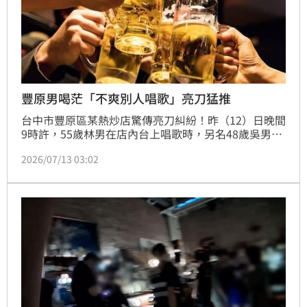
豐原男喝茫「不爽別人唱歌」亮刀猛推
台中市豐原區某熱炒店驚傳亮刀糾紛！昨（12）日晚間
9時許，55歲林男在店內台上唱歌時，另名48歲吳男突
然走上舞台，期間不斷推擠對方，最終雙方在台上爆發
2026/07/13 03:02
激烈拉扯，最終吳男身上的水果刀掉落在地，最後被同
桌友人強行拉出店外。隨後警方獲報趕抵逮人，林男堅
持要提告，經警詢後，警方依殺人未遂和恐嚇罪將吳男
移送法辦。