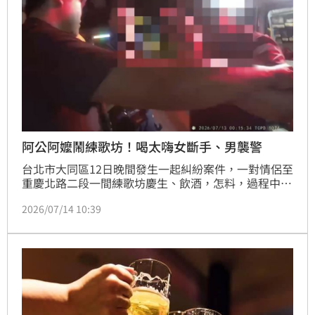
阿公阿嬤鬧練歌坊！喝太嗨女斷手、男襲警
台北市大同區12日晚間發生一起糾紛案件，一對情侶至
重慶北路二段一間練歌坊慶生、飲酒，怎料，過程中女
方不慎碰撞到鄰桌，雙方爆發激烈口角。警方獲報到場
2026/07/14 10:39
後，發現該對情侶已陷入泥醉狀態，男方倒臥在人行道
上，女方則在離開店家時跌落樓梯造成手臂骨折。過程
中，男方甚至與警方發生推擠衝突，最終遭員警強力壓
制並實施保護管束，全案依法偵辦。