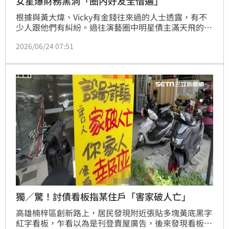
女星爆財務黑洞「圈內好友全借遍」
根據與黃大煒、Vicky有金錢往來過的人士透露，有不
少人跟他們有糾紛。過往演藝圈中明星債主滿天飛的例
子不少，而且搬上檯面後，多少都會造成形象重傷。
2026/06/24 07:51
獨／驚！討債看板指某住戶「害家破人亡」
高雄楠梓區創新路上，居民發現附近張貼多塊黃底黑字
紅字看板，乍看以為是刊登賣屋廣告，後來發現看板上