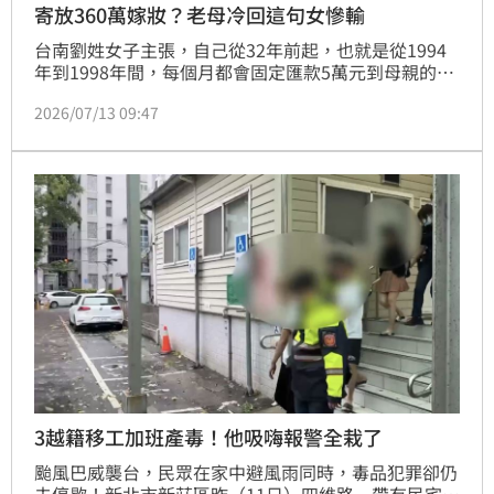
寄放360萬嫁妝？老母冷回這句女慘輸
台南劉姓女子主張，自己從32年前起，也就是從1994
年到1998年間，每個月都會固定匯款5萬元到母親的郵
局帳戶，她聲稱，當時與母親口頭約定，這筆錢只是暫
2026/07/13 09:47
時寄放、由母親代為保管，等未來她出嫁時再當作嫁妝
返還，不料，多年後劉女向母親討要這筆總計360萬元
的積蓄時卻遭到拒絕，氣得她將母親告上法院，但法官
認為劉女雖有匯款紀錄，卻無法舉證母女間確有「代管
日後返還」的共同約定，光憑單據不能排除是扶養費等
其他用
3越籍移工加班產毒！他吸嗨報警全栽了
颱風巴威襲台，民眾在家中避風雨同時，毒品犯罪卻仍