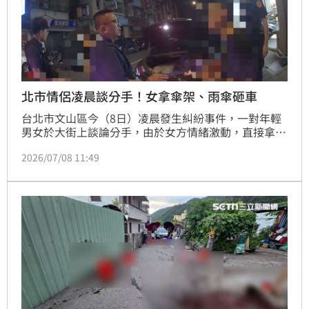
北市情侶凌晨談分手！女拿傘架、雨傘砸車
台北市文山區今（8日）凌晨發生糾紛事件，一對年輕
男女於大街上談論分手，由於女方情緒激動，直接拿起
一旁的傘架、雨傘砸向南方的車輛，男子上前阻止受
2026/07/08 11:49
傷，場面一度火爆。警方獲報到場後，兩人已無爭執情
事，後續男子對女子提出毀損告訴；另女子則不提告，
全案依違反社會秩序維護法偵辦。