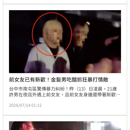
住」，案經台南地院審理後，法官認定林女製造的聲響
已超越一般人所能容忍程度，判賠5萬元；而黃女口出
惡言部分，則因侵害名譽判賠2000元，全案駁回並定
讞。
前女友已有新歡！金髮男吃醋抓狂暴打情敵
台中市南屯區驚傳暴力糾紛！昨（13）日凌晨，21歲
許男在夜店外遇上前女友，且前女友身邊還帶著新歡現
任男友王男，當場醋勁大發，認為前女友故意挑釁他，
2026/07/14 01:12
許男盛怒之下與王男發生口角衝突，隨後突然朝王男臉
部揮拳。經王男報警，警方將通知許男到案說明，全案
將依傷害罪嫌移送法辦。