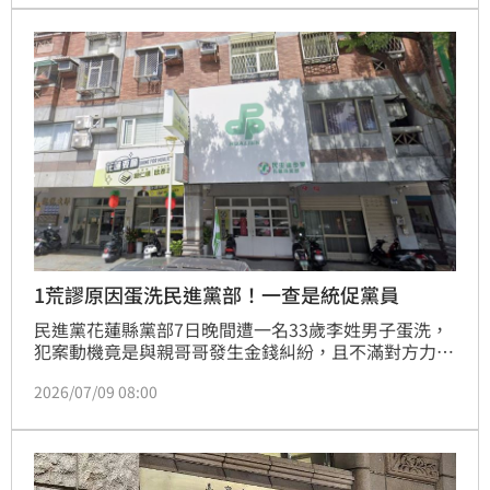
和解，被依殺人未遂罪判14年6個月徒刑，可上訴。
1荒謬原因蛋洗民進黨部！一查是統促黨員
民進黨花蓮縣黨部7日晚間遭一名33歲李姓男子蛋洗，
犯案動機竟是與親哥哥發生金錢糾紛，且不滿對方力挺
綠營，憤而將哥哥視為「青鳥」並藉機洩憤。花蓮警方
2026/07/09 08:00
獲報後迅速出擊，在案發兩小時內將李男逮捕到案。調
查發現，李男不僅有毒品前科，更具有統促黨員身分，
社群平台常曬出與「白狼」張安樂合影，政治立場鮮
明。李男除蛋洗黨部外，更在街頭失控砸椅，行徑荒謬
且危險。目前警方已依恐嚇罪嫌將李男移送地檢署偵