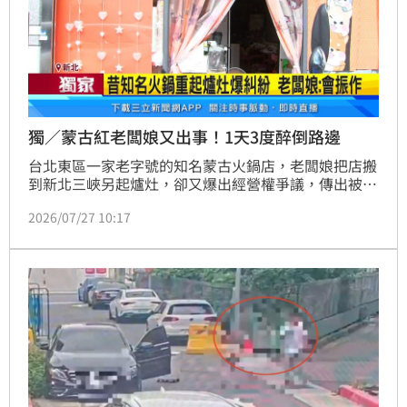
獨／蒙古紅老闆娘又出事！1天3度醉倒路邊
台北東區一家老字號的知名蒙古火鍋店，老闆娘把店搬
到新北三峽另起爐灶，卻又爆出經營權爭議，傳出被迫
離職，深夜竟被人發現她醉倒在大馬路邊，還驚動警消
2026/07/27 10:17
3度到場。