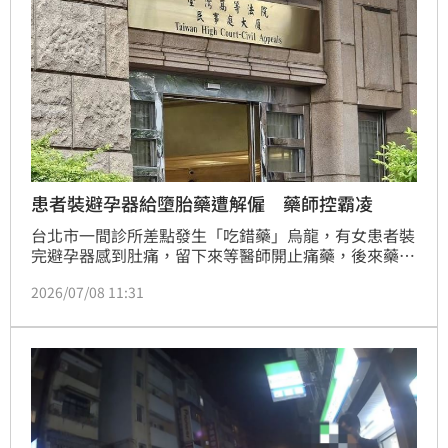
辦，詳細案情仍有待
患者裝避孕器給墮胎藥遭解僱 藥師控霸凌
台北市一間診所差點發生「吃錯藥」烏龍，有女患者裝
完避孕器感到肚痛，留下來等醫師開止痛藥，後來藥師
卻拿RU486墮胎藥過來，幸好被眼尖的同事及時阻止。
2026/07/08 11:31
這名鬧出「要避孕、給墮胎」事件的藥師頗讓診所頭
疼，她因為沒遵守「三讀五對」原則以確保正確給藥，
曾被病患揪出拿錯藥，診所多次約談仍未改善，因此認
定她無法勝任這份月薪6萬1千元的工作；藥師不服丟
差，提起「確認僱傭關係存在」訴訟，台北地院判她敗
訴，上訴高等法