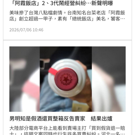
「阿霞飯店」2、3代鬧經營糾紛…新聲明曝
美味摻了台灣八點檔劇情。台南知名台菜老店「阿霞飯
店」創立超過一甲子，素有「總統飯店」美名，饕客絡
繹不絕。依家族協議，二代負責網路銷售，三代則經營
2026/07/06 10:46
實體餐廳；不過二代認為，三代透過網路行銷、販售商
品，已逾越協議範圍，涉嫌侵害商標權，雙方互槓鬧上
法院。如今事件出現反轉，發出「協議分業經營」的共
同聲明，強調各自努力、各自精彩，彼此互不干涉、相
互尊重，共同守護「阿霞飯店」這塊金字招牌。
男明知是假酒還買整箱反告賣家 結果出爐
大陸部分電商平台上能看到賣場主打「買到假貨退一賠
十」，這類文案同時也衍生許多買賣糾紛。河北一名劉