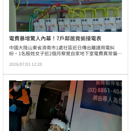
電費暴增驚人內幕！7戶鄰居竟偷接電表
中國大陸山東省濟南市1處社區近日傳出離譜用電糾
紛。1名殷姓女子近2個月察覺自家地下室電費異常偏
高，進一步檢查後赫然發現，竟有7戶鄰居私自將儲藏
2026/07/01 12:20
室用電接用她的電表，導致她自2009年至今長達17年
都在替鄰居支付電費。對此，開發商始終未正面回應賠
償問題，還以當年施工人員已無法聯繫為由拖延處理，
引發外界關注。