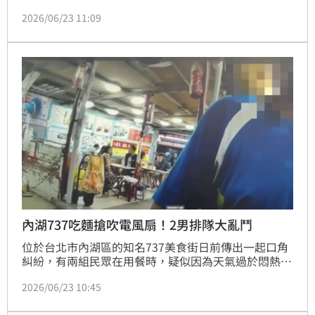
寫著，設局詐騙兩千萬害家破人亡，你家人會有報應等
2026/06/23 11:09
醒目字句，還指名是特定樓層住戶，房仲表示，張貼欠
錢字句看板的確會造成買方心理恐懼，銷售價格上多少
會受影響。
內湖737吃麵搶吹電風扇！2男排隊大亂鬥
位於台北市內湖區的知名737美食街日前傳出一起口角
糾紛，有兩組民眾在用餐時，疑似因為天氣過於悶熱，
疑似因為搶坐靠近電風扇的座位，而當眾撕破臉。雙方
2026/06/23 10:45
在人來人往的小吃攤前爆發激烈口角，嚇壞周遭用餐民
眾。警方獲報到場後，派員火速趕往現場進行安撫與勸