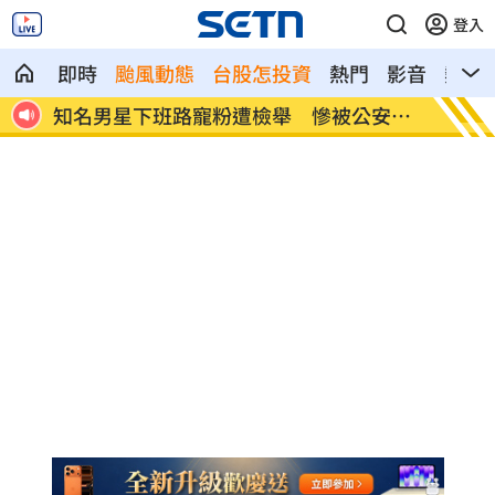
登入
即時
颱風動態
台股怎投資
熱門
影音
熱搜
安約
永慶涉洩漏個資3人交保 總部解除加盟！
iPho
千