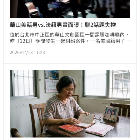
華山美籍男vs.法籍男畫面曝！聊2話題失控
位於台北市中正區的華山文創園區一間黑膠咖啡廳內，
昨（12日）晚間發生一起糾紛案件，一名美國籍男子和
法國籍男子聊天聊得正開心，怎料，聊到種族、政治話
2026/07/13 11:23
題時卻突然變調，加上飲酒緣故情緒激動，雙方爆發衝
突，美國籍男子怒對法國籍男子揮拳。警方獲報到場
後，將兩人帶回派出所調查。