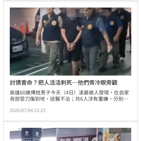
發不可收拾。警方獲報後，立即將一行人帶回派出所，
後續依涉犯社會秩序維護法相互鬥毆規定偵辦。
討債害命？把人活活刺死…他們旁冷眼旁觀
高雄60歲傅姓男子今天（4日）凌晨被人發現，在自家
背部受刀傷到地，送醫不治；共6人涉有重嫌，分別為5
男1女，其中2名嫌犯落網，供稱疑因10萬元債務引發
2026/07/04 12:23
糾紛，但說詞反覆，還指向動手的嫌犯仍在逃，對案情
避重就輕，後續仍待其餘4名嫌犯落網，才能進一步釐
清犯案動機。