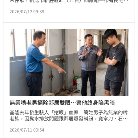
未停歇！新北市新莊區昨（11日）四維路一帶有民宅傳
出激烈糾紛情形，警方趕抵現場處理時，意外發現隱身
2026/07/12 09:39
在民宅內的「混合式毒品分裝場」。現場3名越南籍男
女趁著風雨在屋內大肆製毒。警方當場將3人逮捕，並
起獲多達416包毒品咖啡包及各式封膜機具等證物，及
時阻斷毒品流入市面，全案依違反《毒品危害防制條
例》移送新北地檢署偵辦。
無業啃老男摘除鄰居雙眼…害他終身陷黑暗
基隆去年發生駭人「挖眼」血案！簡姓男子為無業的啃
老族，因糞水排放問題跟鄰居爆發糾紛，竟拿刀、石塊
攻擊對方，甚至因對方死命抵抗，還徒手把人雙眼摘
2026/07/11 09:54
除；犯後雖通報救護車並向警方自首，讓受害者倖免於
死，但陷入終身黑暗。此案，簡男因否認犯行，未達成