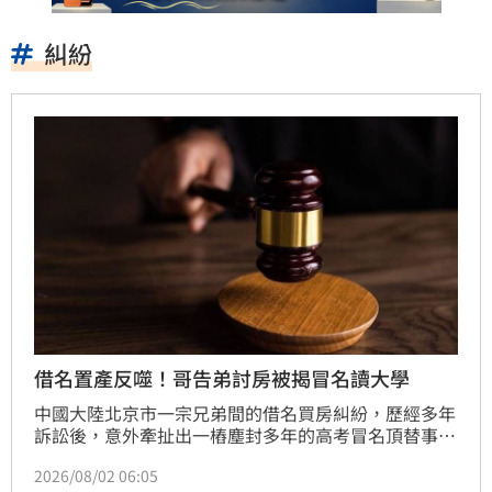
糾紛
借名置產反噬！哥告弟討房被揭冒名讀大學
中國大陸北京市一宗兄弟間的借名買房糾紛，歷經多年
訴訟後，意外牽扯出一樁塵封多年的高考冒名頂替事
件，引發外界關注。哥哥不僅因此失去本科、碩士及博
2026/08/02 06:05
士學歷，北京戶籍也遭註銷，兄弟雙方圍繞房產及學籍