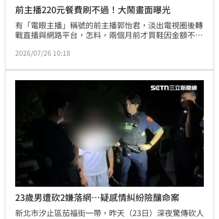
前主播220元餐費刷不過！大鬧畫面曝光
有「電眼主播」稱號的前主播郭怡君，淡出電視圈後轉
戰直播與網路平台，怎料，兩個月前才買鞋因金額不足
與店家發生糾紛，最終以殺價收場後，昨（25日）又傳
2026/07/26 10:18
出在台北市士林區一間餐廳用餐，因身上未帶現金且兩
張簽帳金融卡均刷卡失敗，無法支付220元餐費而與店
家爆發衝突。警方獲報到場處置，最終在店家同意讓其
擇日補繳，才得以結束這場鬧劇。
23歲男遭砍2嫌落網…疑感情糾紛險釀命案
新北市汐止區茄福街一帶，昨天（23日）深夜驚傳砍人