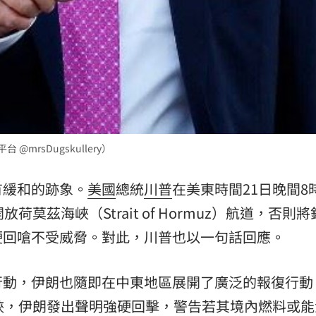
mrsDugskullery）
有緩和的跡象。
美國
總統
川普
在美東時間21日晚間8
荷莫茲海峽（Strait of Hormuz）航道，否則
硬回嗆不受威脅。對此，川普也以一句話回應。
行動，伊朗也隨即在中東地區展開了廣泛的報復行動
峽，伊朗發出聲明強硬回擊，警告若其境內燃料或能