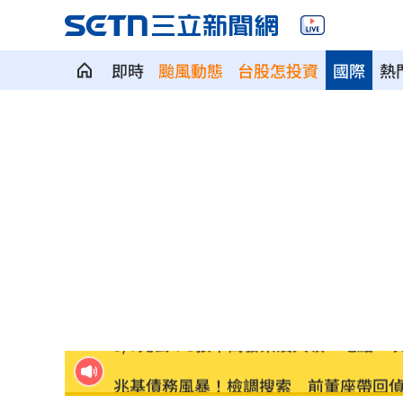
即時
颱風動態
台股怎投資
國際
熱
吳子嘉斷言傅崐萁下場：早晚被抓進去
姐夫AKIRA抵台 蹲身陪自拍、簽名超
假借無塵室走道窄 工程師屢對女同事
昔嗆擋疫苗！慈濟遭詐10億 國民黨拒
妖股連4漲遭八卦鏡收服 被動元件一片
9/7充公！5張千萬發票沒人領 地點一
兆基債務風暴！檢調搜索 前董座帶回