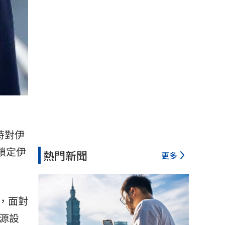
時對
伊
將鎖定伊
熱門新聞
更多
，面對
源設