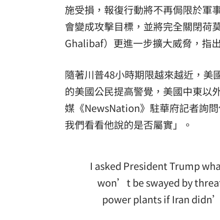
施受損，報復行動將不再侷限於軍
會變成攻擊目標，並將完全關閉荷莫茲海
Ghalibaf）更進一步擴大威脅
隨著川普48小時期限越來越近，美
的美國公民提高警覺，美國中東以
媒《NewsNation》駐華府記
我們看看他說的是否屬實」。
I asked President Trump what
won’t be swayed by threats
power plants if Iran didn