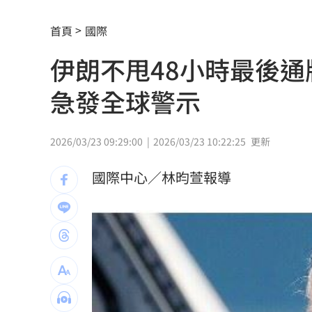
獨／家樓梯門口重摔 李亞萍路邊倒地
首頁
國際
台灣上市賣破8百輛！油電休旅80萬有找
伊朗不甩48小時最後
姜厚任71歲生日 女友曝神級朋友圈
11:
急發全球警示
慈濟被詐10億未提告！他質疑：財報怎
慈濟被騙10億！綠要國民黨還陳時中公
2026/03/23 09:29:00
2026/03/23 10:22:25
更新
翻出蔣、柯「昔日發言」 她轟：出來
國際中心／林昀萱報導
石崇良嗆台中市府公開紀錄 喊0檢出沒意
新／台中婦過馬路被車撞！下半身輾碎
獨／曹雨婷爆拿工會錢買豪宅 李亞萍
69歲陸小芬曬照 性感不想遮姐真的太