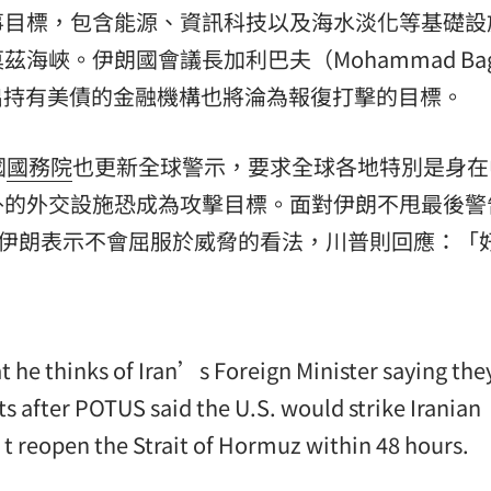
事目標，包含能源、資訊科技以及海水淡化等基礎設
峽。伊朗國會議長加利巴夫（Mohammad Bag
，指出持有美債的金融機構也將淪為報復打擊的目標。
國
國務院
也更新全球警示，要求全球各地特別是身在
外的外交設施恐成為攻擊目標。面對伊朗不甩最後警
者詢問伊朗表示不會屈服於威脅的看法，川普則回應：「
 he thinks of Iran’s Foreign Minister saying the
 after POTUS said the U.S. would strike Iranian
’t reopen the Strait of Hormuz within 48 hours.