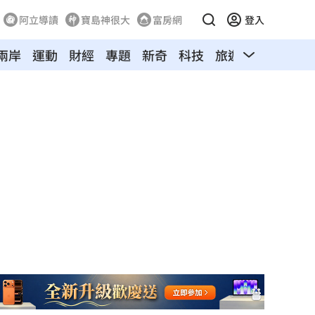
阿立導讀
寶島神很大
富房網
登入
兩岸
運動
財經
專題
新奇
科技
旅遊
汽車
寵物