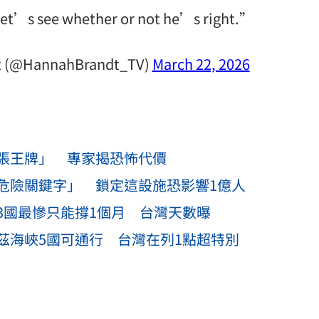
let’s see whether or not he’s right.”
t (@HannahBrandt_TV)
March 22, 2026
張王牌」 專家揭恐怖代價
危險關鍵字」 鎖定這設施恐影響1億人
3國最慘只能撐1個月 台灣天數曝
茲海峽5國可通行 台灣在列1點超特別