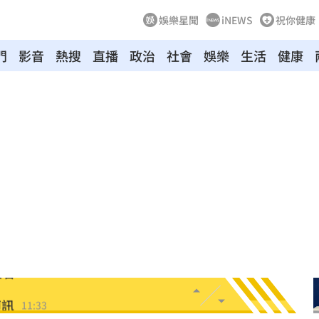
娛樂星聞
iNEWS
祝你健康
門
影音
熱搜
直播
政治
社會
娛樂
生活
健康
關
11:39
寵粉
11:39
襲臀
11:36
道歉
11:36
綠
11:35
次看
11:33
偵訊
11:33