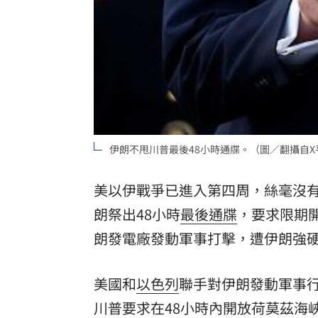
伊朗不甩川普最後48小時通牒。（圖／翻攝自X平台 @
美以伊戰爭已進入第四周，絲毫沒
朗
祭出48小時
最後通牒
，要求限期開放
朗發電廠發動軍事打擊，遭伊朗強
美國和
以色列
聯手對伊朗發動軍事
川普要求在48小時內開放荷莫茲海