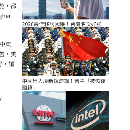
施，都
her
2026最佳移居國曝！台灣名次好強
中東
告，美
好，讓
中國出入境新規炸鍋！苦主「被恢復
國籍」
y