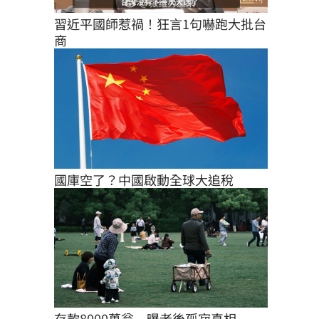
習近平國師惹禍！狂言1句嚇跑大批台
商
國庫空了？中國啟動全球大追稅
存款8000萬翁　曝老後孤寂真相