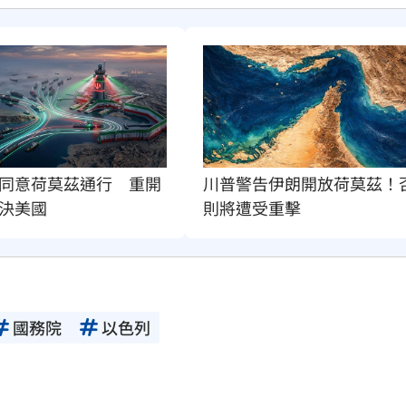
同意荷莫茲通行　重開
川普警告伊朗開放荷莫茲！
決美國
則將遭受重擊
國務院
以色列