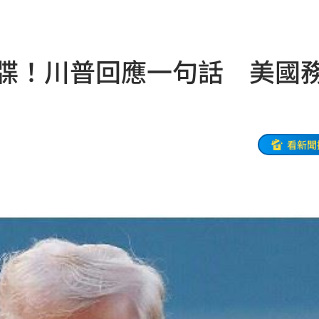
送醫
11:32
11:30
通牒！川普回應一句話 美國
29
麼編
11:28
道
11:26
看新聞
道歉
11:26
義
11:24
慘死
11:17
發聲
11:15
辣！
11:13