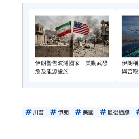
伊朗警告波灣國家　美動武恐
伊朗稱
危及能源設施
與否取
川普
伊朗
美國
最後通牒