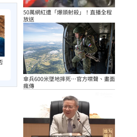
50萬網紅遭「爆頭射殺」！直播全程
放送
否
傘兵600米墜地摔死…官方噤聲、畫面
瘋傳