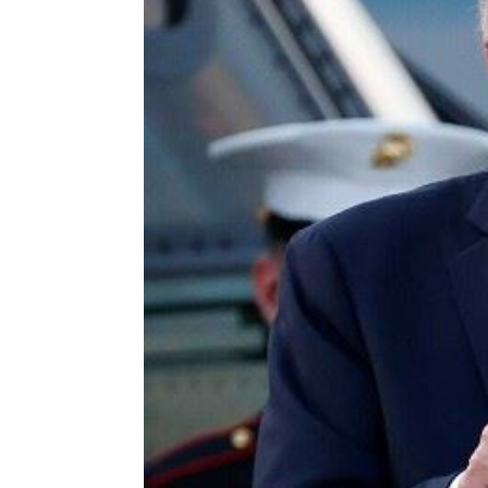
EZ Way爭議！ 3個月內提檢討報告
11:12
當流量綁架新聞！《星星之火5》找回信
氣象署不排除發陸警 白海豚恐掃過2地
台灣彩券開獎直播中
20:31
LIVE三立+24小時直播
15:27
三立iNEWS新聞台線上直播
18:00
「拍片人的多重宇宙」職涯論壇9/12登
8國球員齊聚高雄 Formosa 7s掀足球
理想混蛋號召粉絲跨海追星吃美食！
18: