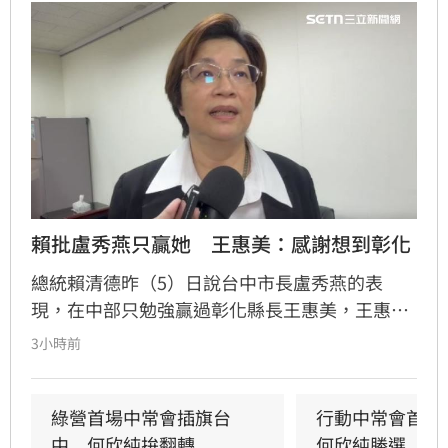
賴批盧秀燕只贏她　王惠美：感謝想到彰化
總統賴清德昨（5）日說台中市長盧秀燕的表
現，在中部只勉強贏過彰化縣長王惠美，王惠美
早上有回應、不過語氣酸溜溜。
3小時前
綠營首場中常會插旗台
行動中常會首選
中　何欣純拚翻轉
何欣純勝選