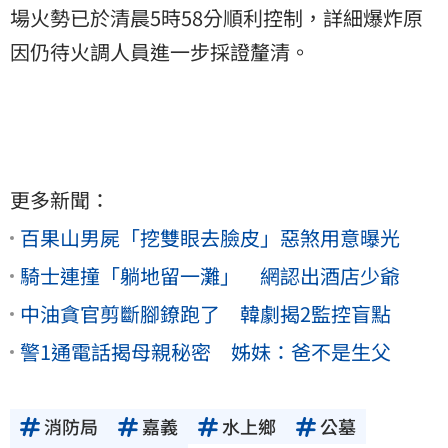
場火勢已於清晨5時58分順利控制，詳細爆炸原
因仍待火調人員進一步採證釐清。
更多新聞：
百果山男屍「挖雙眼去臉皮」惡煞用意曝光
騎士連撞「躺地留一灘」 網認出酒店少爺
中油貪官剪斷腳鐐跑了 韓劇揭2監控盲點
警1通電話揭母親秘密 姊妹：爸不是生父
消防局
嘉義
水上鄉
公墓