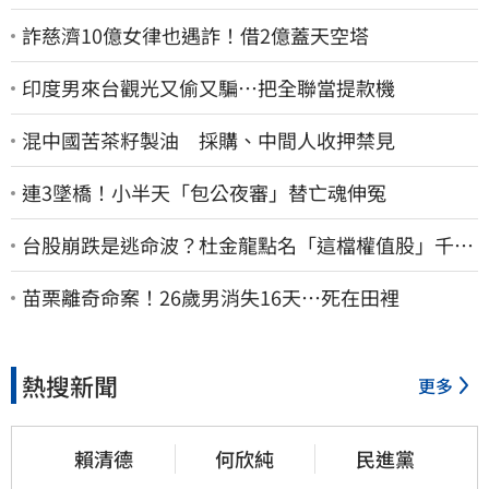
詐慈濟10億女律也遇詐！借2億蓋天空塔
印度男來台觀光又偷又騙…把全聯當提款機
混中國苦茶籽製油 採購、中間人收押禁見
連3墜橋！小半天「包公夜審」替亡魂伸冤
台股崩跌是逃命波？杜金龍點名「這檔權值股」千萬
別長抱
苗栗離奇命案！26歲男消失16天…死在田裡
熱搜新聞
更多
賴清德
何欣純
民進黨