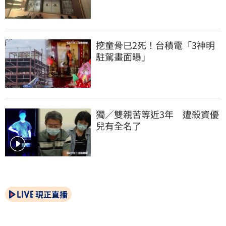
挖童骨已2死！台積電「3神明
駐駕畫面曝」
獨／雙親苦等近3年　遭殺資優
兒有全名了
現正直播