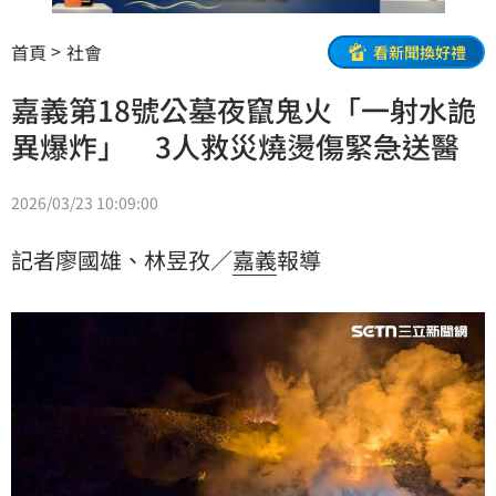
首頁
社會
看新聞換好禮
嘉義第18號公墓夜竄鬼火「一射水詭
異爆炸」 3人救災燒燙傷緊急送醫
2026/03/23 10:09:00
記者廖國雄、林昱孜／
嘉義
報導