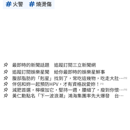
火警
燒燙傷
最即時的新聞話題 追蹤訂閱三立新聞網
追蹤訂閱娛樂星聞 給你最即時的娛樂星鮮事
腹部脂肪的「剋星」找到了，常吃這幾物，吃走大肚
PR
囊，瘦出小蠻腰
伴侶和妳一起預防HPV，才有資格說愛妳！
PR
減肥首選，檸檬加它，堅持一週，腰細了，瘦到你懷疑
PR
人生
黃仁勳點名「下一波浪潮」鴻海集團率先大爆發 台股
這族群全面噴出