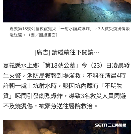
嘉義第18號公墓夜竄鬼火「一射水詭異爆炸」，3人救災燒燙傷緊
急送醫。（圖／翻攝畫面）
[廣告] 請繼續往下閱讀…
嘉義縣
水上鄉
「第18號
公墓
」今（23）日凌晨發
生
火警
，
消防局
獲報到場灌救，不料在清晨4時
許朝一處土坑射水時，疑因坑內藏有「不明物
質」瞬間引發劇烈爆炸，導致3名救災人員閃避
不及
燒燙傷
，被緊急送往醫院救治。