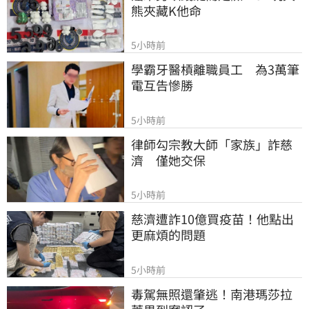
熊夾藏K他命
5小時前
學霸牙醫槓離職員工　為3萬筆
電互告慘勝
5小時前
律師勾宗教大師「家族」詐慈
濟　僅她交保
5小時前
慈濟遭詐10億買疫苗！他點出
更麻煩的問題
5小時前
毒駕無照還肇逃！南港瑪莎拉