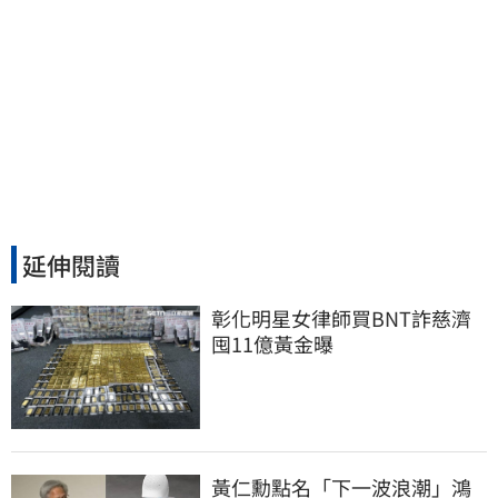
延伸閱讀
彰化明星女律師買BNT詐慈濟 
囤11億黃金曝
黃仁勳點名「下一波浪潮」鴻