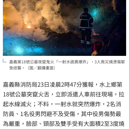
嘉義第18號公墓夜竄鬼火「一射水詭異爆炸」，3人救災燒燙傷緊
急送醫。（圖／翻攝畫面）
嘉義縣消防局23日凌晨2時47分獲報，水上鄉第
18號公墓突竄火舌，立即派遣人車前往現場，拉
起水線滅火；不料，一射水就突然爆炸，2名消
防員、1名役男閃避不及受傷，其中役男傷勢最
為嚴重，臉部、頸部及雙手受有大面積2至3度燒