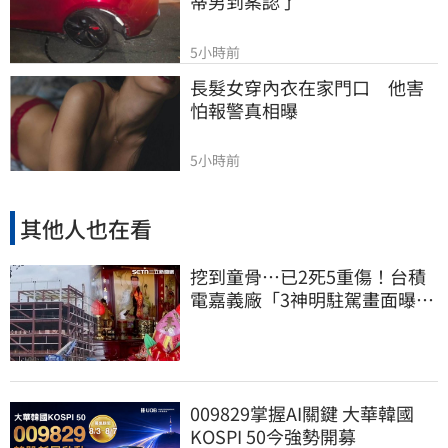
蒂男到案認了
5小時前
長髮女穿內衣在家門口　他害
怕報警真相曝
5小時前
其他人也在看
挖到童骨…已2死5重傷！台積
電嘉義廠「3神明駐駕畫面曝
光」
009829掌握AI關鍵 大華韓國
KOSPI 50今強勢開募