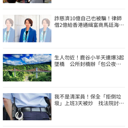
詐慈濟10億自己也被騙！律師
借2億給香港通緝富商馬廷海建
台北天空塔
生人勿近！鹿谷小半天連爆3起
墜橋 公所封橋辦「包公夜
審」替亡魂伸冤
我不是清潔員！保全「拒倒垃
圾」上班3天被炒 找法院討公
道結果出爐