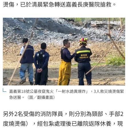
燙傷，已於清晨緊急轉送嘉義長庚醫院搶救。
嘉義第18號公墓夜竄鬼火「一射水詭異爆炸」，3人救災燒燙傷緊
急送醫。（圖／翻攝畫面）
另外2名受傷的消防隊員，則分別為頸部、手部2
度燒燙傷），經包紮處理後已離院返隊休養，現