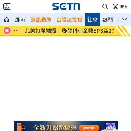
登入
即時
颱風動態
台股怎投資
社會
熱門
影音
潮來
北美訂單補爆 聯發科小金雞EPS至27.12
AI和
元