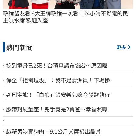
政論留友看 6大王牌政論一次看！24小時不斷電的民
主流水席 歡迎入座
熱門新聞
更多
挖到童骨已2死！台積電請布袋戲…原因曝
保全「拒倒垃圾」：我不是清潔員！下場慘
判刑定讞！「白狼」張安樂兒媳今發監執行
膠帶封屍董座！兇手竟是2寶爸…幸福照曝
越籍男涉賣狗肉！9.1公斤犬屍掃出晶片