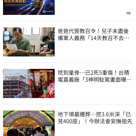
PR
爸爸代簽教召令！兒子未盡後
備軍人義務「14天教召不去」
換3個月刑期
挖到童骨…已2死5重傷！台積
電嘉義廠「3神明駐駕畫面曝
光」
地下墳墓遷葬…挖3.6米深「已
見400座」！今辦法會安撫祖先