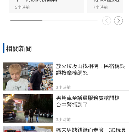
5小時前
7小時前
相關新聞
放火垃圾山找相機！民宿稱誤
認按摩棒網怒
3小時前
男駕車至議員服務處嗆開槍　
台中警抓到了
3小時前
癌末男缺錢鋌而走險　3D玩具