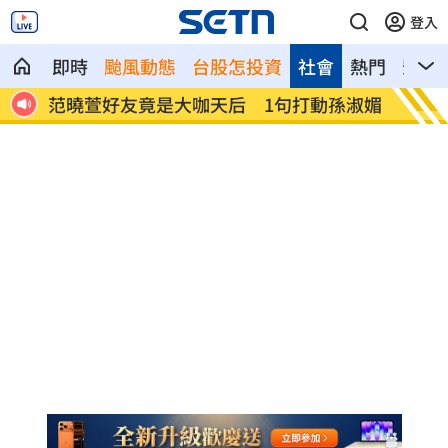
登入
即時
颱風動態
台股怎投資
社會
熱門
影音
孫淑媚
鬼門開遇赤馬火月！命理師點名4生肖注意
Met