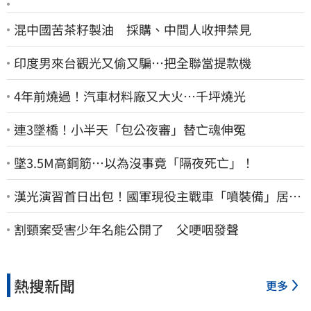
混中國苦茶籽製油 採購、中間人收押禁見
印度男來台觀光又偷又騙…把全聯當提款機
4年前燒過！汽車材料廠又大火…千坪燒光
連3墜橋！小半天「包公夜審」替亡魂伸冤
墜3.5M高鋼筋…以為沒事竟「隔夜死亡」！
漢光演習首日出包！國軍現役主戰車「噴裝備」居民
撿到零件…軍方說話了
割頸案受害少年名能公開了 父哽咽發聲
熱搜新聞
更多