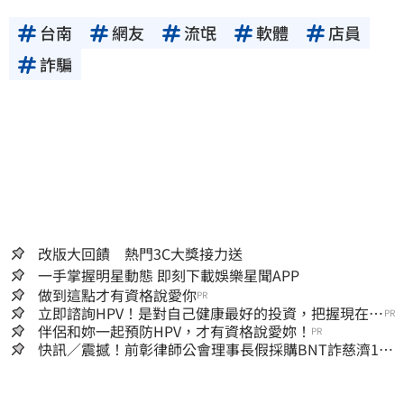
台南
網友
流氓
軟體
店員
詐騙
改版大回饋 熱門3C大獎接力送
一手掌握明星動態 即刻下載娛樂星聞APP
做到這點才有資格說愛你
PR
立即諮詢HPV！是對自己健康最好的投資，把握現在不
PR
嫌晚！
伴侶和妳一起預防HPV，才有資格說愛妳！
PR
快訊／震撼！前彰律師公會理事長假採購BNT詐慈濟10
億、洗錢囤232kg黃金