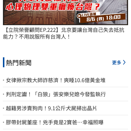
【立院榮譽顧問EP.222】北京要讓台灣自己失去抵抗
能力？不用說服所有台灣人！
熱門新聞
更多
女律揪宗教大師詐慈濟！爽睡10.6億黃金堆
判刑定讞！「白狼」張安樂兒媳今發監執行
越籍男涉賣狗肉！9.1公斤犬屍掃出晶片
膠帶封屍董座！兇手竟是2寶爸…幸福照曝