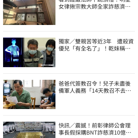
女律揪宗教大師全家詐慈濟…
全家爽睡黃金堆
獨家／雙親苦等近3年 遭殺資
優兒「有全名了」！乾妹稱賠
償恐毀她未來
爸爸代簽教召令！兒子未盡後
備軍人義務「14天教召不去」
換3個月刑期
快訊／震撼！前彰律師公會理
事長假採購BNT詐慈濟10億、