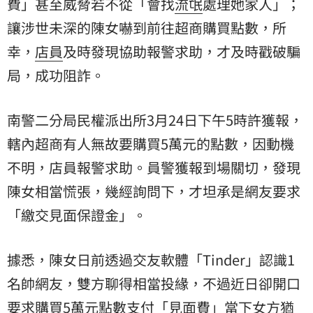
費」甚至威脅若不從「會找
流氓
處理她家人」；
讓涉世未深的陳女嚇到前往超商購買點數，所
幸，
店員
及時發現協助報警求助，才及時戳破騙
局，成功阻詐。
南警二分局民權派出所3月24日下午5時許獲報，
轄內超商有人無故要購買5萬元的點數，因動機
不明，店員報警求助。員警獲報到場關切，發現
陳女相當慌張，幾經詢問下，才坦承是網友要求
「繳交見面保證金」。
據悉，陳女日前透過交友軟體「Tinder」認識1
名帥網友，雙方聊得相當投緣，不過近日卻開口
要求購買5萬元點數支付「見面費」當下女方猶