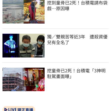
挖到童骨已2死！台積電請布袋
戲…原因曝
獨／雙親苦等近3年　遭殺資優
兒有全名了
挖童骨已2死！台積電「3神明
駐駕畫面曝」
現正直播