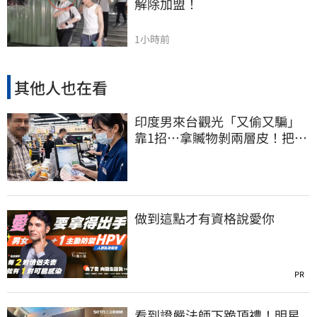
解除加盟！
1小時前
其他人也在看
印度男來台觀光「又偷又騙」
靠1招…拿贓物剝兩層皮！把全
聯當提款機
做到這點才有資格說愛你
PR
看到證嚴法師下跪頂禮！明星