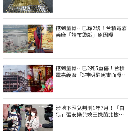
洗錢囤232kg黃金
挖到童骨…已葬2魂！台積電嘉
義廠「請布袋戲」原因曝
挖到童骨…已2死5重傷！台積
電嘉義廠「3神明駐駕畫面曝
光」
涉地下匯兌判刑1年7月！「白
狼」張安樂兒媳王姝茵北檢報
到、今發監執行