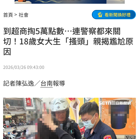
首頁
社會
看新聞換好禮
到超商掏5萬點數…連警察都來關
切！18歲女大生「搔頭」親揭尷尬原
因
2026/03/26 09:43:00
記者陳弘逸／
台南
報導