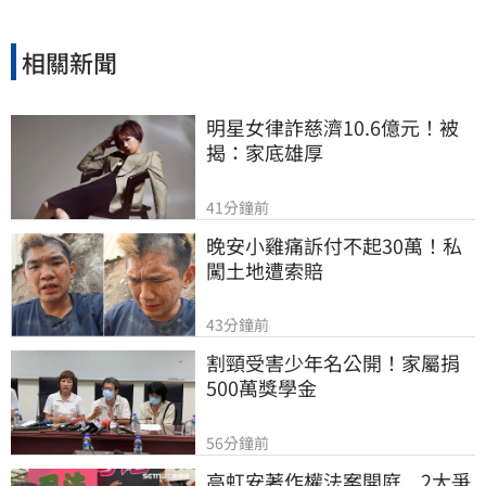
相關新聞
明星女律詐慈濟10.6億元！被
揭：家底雄厚
41分鐘前
晚安小雞痛訴付不起30萬！私
闖土地遭索賠
43分鐘前
割頸受害少年名公開！家屬捐
500萬獎學金
56分鐘前
高虹安著作權法案開庭　2大爭