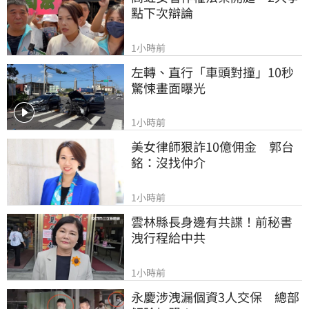
點下次辯論
1小時前
左轉、直行「車頭對撞」10秒
驚悚畫面曝光
1小時前
美女律師狠詐10億佣金　郭台
銘：沒找仲介
1小時前
雲林縣長身邊有共諜！前秘書
洩行程給中共
1小時前
永慶涉洩漏個資3人交保　總部