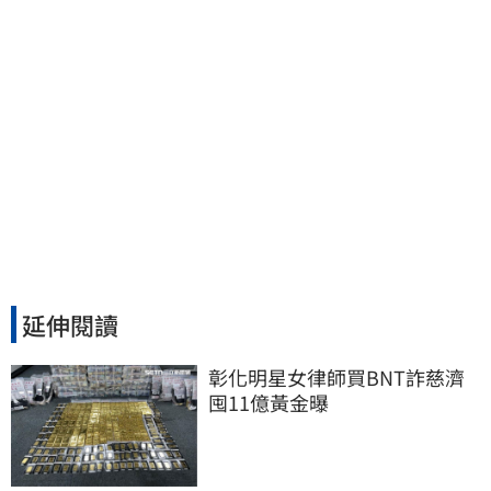
延伸閱讀
彰化明星女律師買BNT詐慈濟 
囤11億黃金曝