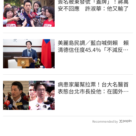
簽名被東發號「蓋牌」！蔣萬
安不回應 許淑華：他又輸了
美麗島民調／藍白喊倒賴 賴
清德信任度45.4％「不減反
增」且高於不信任
病患家屬幫拉票！台大名醫首
表態台北市長投他：在國外也
趕回來投
Recommended by