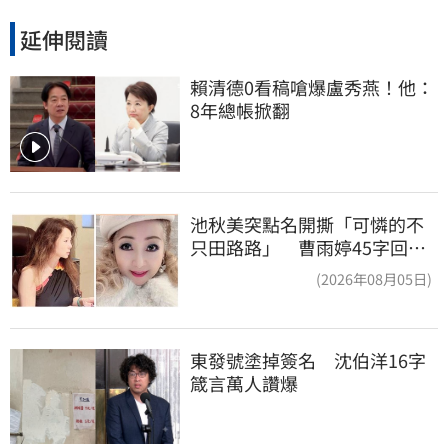
延伸閱讀
賴清德0看稿嗆爆盧秀燕！他：
8年總帳掀翻
池秋美突點名開撕「可憐的不
只田路路」 曹雨婷45字回應
了
(2026年08月05日)
東發號塗掉簽名　沈伯洋16字
箴言萬人讚爆