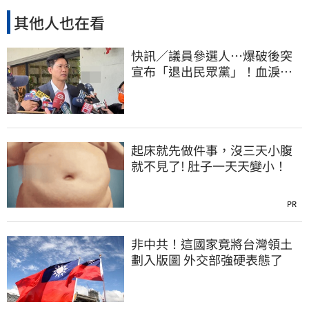
其他人也在看
快訊／議員參選人…爆破後突
宣布「退出民眾黨」！血淚全
文曝
起床就先做件事，沒三天小腹
就不見了! 肚子一天天變小！
PR
非中共！這國家竟將台灣領土
劃入版圖 外交部強硬表態了