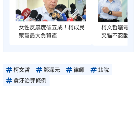
柯文哲曬電子
女性反感度破五成！柯成民
叉貓不忍酸爆
眾黨最大負資產
柯文哲
鄭深元
律師
北院
貪汙治罪條例