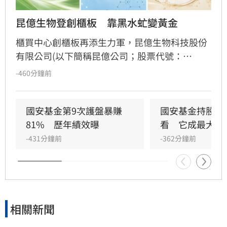
昆億生物登創櫃板　靠黑水虻變黃金
櫃買中心創櫃板再添生力軍，昆億生物科技股份
有限公司(以下簡稱昆億公司；股票代號：
7423；產業類別：綠能環保)於日前正式登錄創
-460分鐘前
櫃板。昆億公司為生物技術應用企業，主要利用
黑水虻（Black Soldier Fly）之生物特性，針對
有機廢棄物進行高效去化與資源化再利用。
國安基金第9次護盤暴賺
國安基金持股名
81%　歷年績效曝
看　它成最大功
-431分鐘前
-362分鐘前
相關新聞