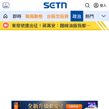
登入
即時
颱風動態
台股怎投資
政治
熱門
影音
都喜
傳陸客在港投保收益需繳稅 保險股衝擊
Goo
4%