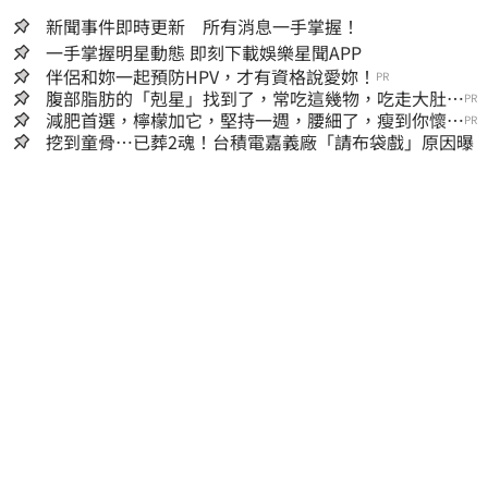
新聞事件即時更新 所有消息一手掌握！
一手掌握明星動態 即刻下載娛樂星聞APP
伴侶和妳一起預防HPV，才有資格說愛妳！
PR
腹部脂肪的「剋星」找到了，常吃這幾物，吃走大肚
PR
囊，瘦出小蠻腰
減肥首選，檸檬加它，堅持一週，腰細了，瘦到你懷疑
PR
人生
挖到童骨…已葬2魂！台積電嘉義廠「請布袋戲」原因曝