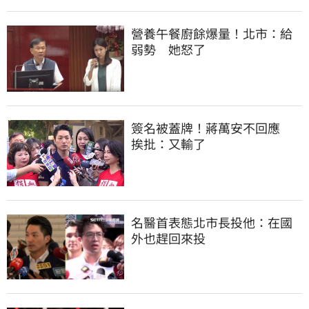
營養午餐廚餘爆量！北市：給
弱勢　她怒了
簽名被蓋牌！蔣萬安不回應　
挨批：又輸了
名醫首表態北市長投他：在國
外也趕回來投