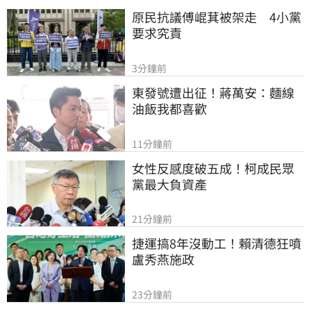
原民抗議傅崐萁被架走　4小黨
要求究責
3分鐘前
東發號遭出征！蔣萬安：麵線
油飯我都喜歡
11分鐘前
女性反感度破五成！柯成民眾
黨最大負資產
21分鐘前
捷運搞8年沒動工！賴清德狂噴
盧秀燕施政
23分鐘前