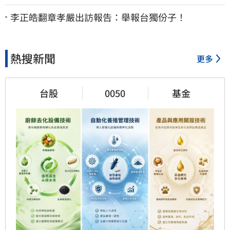
諷：把8年總帳一次掀翻
李正皓翻章孝嚴出訪報告：舉報台獨份子！
熱搜新聞
更多
台股
0050
基金