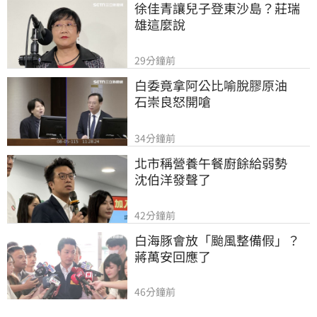
徐佳青讓兒子登東沙島？莊瑞
雄這麼說
29分鐘前
白委竟拿阿公比喻脫膠原油　
石崇良怒開嗆
34分鐘前
北市稱營養午餐廚餘給弱勢　
沈伯洋發聲了
42分鐘前
白海豚會放「颱風整備假」？
蔣萬安回應了
46分鐘前