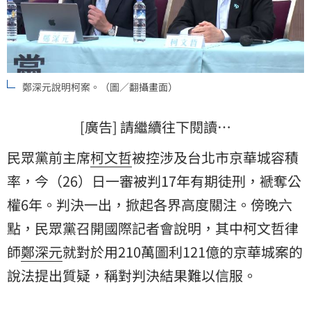
鄭深元說明柯案。（圖／翻攝畫面）
[廣告] 請繼續往下閱讀…
民眾黨前主席
柯文哲
被控涉及台北市京華城容積
率，今（26）日一審被判17年有期徒刑，褫奪公
權6年。判決一出，掀起各界高度關注。傍晚六
點，民眾黨召開國際記者會說明，其中柯文哲
律
師
鄭深元
就對於用210萬圖利121億的京華城案的
說法提出質疑，稱對判決結果難以信服。