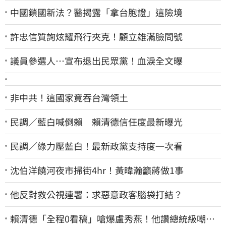
中國鎖國新法？醫揭露「拿台胞證」這險境
許忠信質詢炫耀飛行夾克！顧立雄滿臉問號
議員參選人…宣布退出民眾黨！血淚全文曝
非中共！這國家竟吞台灣領土
民調／藍白喊倒賴 賴清德信任度最新曝光
民調／綠力壓藍白！最新政黨支持度一次看
沈伯洋饒河夜市掃街4hr！黃暐瀚籲蔣做1事
他反對救公視連署：求惡意政客腦袋打結？
賴清德「全程0看稿」嗆爆盧秀燕！他讚總統級嘲