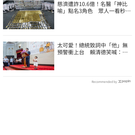
慈濟遭詐10.6億！名醫「神比
喻」點名3角色 眾人一看秒懂
讚：好傳神
太可愛！總統致詞中「他」無
預警衝上台 賴清德笑喊：卸
任再交棒給你
Recommended by