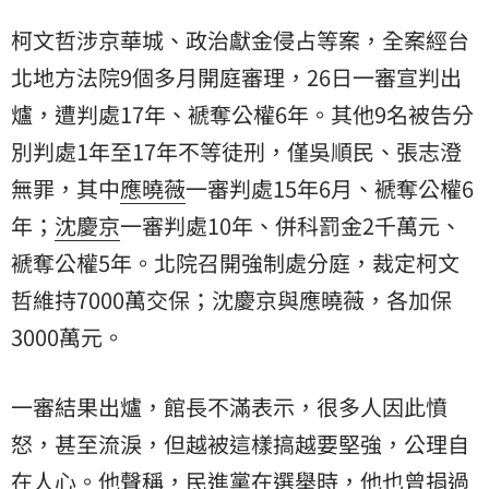
柯文哲涉京華城、政治獻金侵占等案，全案經台
北地方法院9個多月開庭審理，26日一審宣判出
爐，遭判處17年、褫奪公權6年。其他9名被告分
別判處1年至17年不等徒刑，僅吳順民、張志澄
無罪，其中
應曉薇
一審判處15年6月、褫奪公權6
年；
沈慶京
一審判處10年、併科罰金2千萬元、
褫奪公權5年。北院召開強制處分庭，裁定柯文
哲維持7000萬交保；沈慶京與應曉薇，各加保
3000萬元。
一審結果出爐，館長不滿表示，很多人因此憤
怒，甚至流淚，但越被這樣搞越要堅強，公理自
在人心。他聲稱，民進黨在選舉時，他也曾捐過