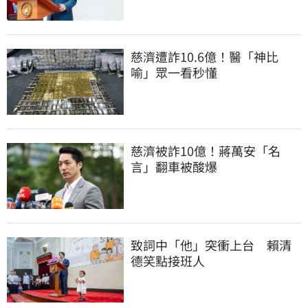
慈濟遭詐10.6億！醫「神比
喻」眾一看秒懂
慈濟被詐10億！蔣萬安「名
言」翻車被酸爆
致詞中「他」突衝上台　賴清
德笑點接班人