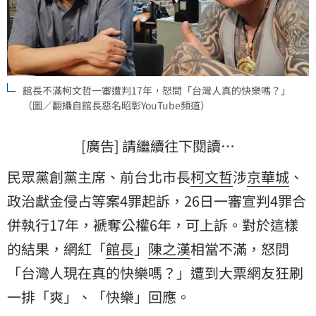
館長不滿柯文哲一審遭判17年，怒問「台灣人真的快樂嗎？」
（圖／翻攝自館長惡名昭彰YouTube頻道）
[廣告] 請繼續往下閱讀…
民眾黨創黨主席、前台北市長
柯文哲
涉
京華城
、
政治獻金侵占等案4罪起訴，26日一審宣判4罪合
併執行17年，褫奪公權6年，可上訴。對於這樣
的結果，網紅「
館長
」
陳之漢
相當不滿，怒問
「台灣人現在真的快樂嗎？」遭到大票網友狂刷
一排「爽」、「快樂」回應。