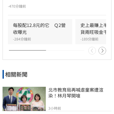
後淨利858.6萬元，成功轉虧為盈，EPS為0.42
-470分鐘前
元。集團表示，獲利主因受惠於台灣餐飲聚餐需
求強勁，加上中國大陸營運體質改善。儘管因英
國事業認列資產減損影響獲利，但整體營運體質
每股配12.8元的它　Ｑ2營
史上最賺上半年
穩健。展望下半年，乾杯將把握暑假及中秋節餐
收曝光
貨兩旺吸金千億
飲旺季，持續擴張版圖，預計於台北及高雄等地
-284分鐘前
-189分鐘前
新增多家「黑毛屋」與「牛舌佑介」門市，透過
積極展店策略，進一步擴大營收規模，展現持續
成長的企圖心。
相關新聞
北市教育局再喊虐童案遭渲
染！林月琴開嗆
3小時前