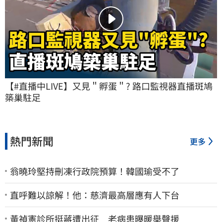
【#直播中LIVE】又見＂孵蛋＂? 路口監視器直播斑鳩
築巢駐足
熱門新聞
更多
翁曉玲堅持刪凍行政院預算！韓國瑜受不了
直呼難以諒解！他：慈濟最高層應有人下台
黃禎憲診所挺蔣遭出征 老病患曝暖舉聲援