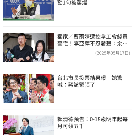
勸1句被罵爆
獨家／曹雨婷遭控拿工會錢買
豪宅！李亞萍不忍發聲：余天
管工會都貼錢
(2025年05月17日)
台北市長投票結果曝　她驚
喊：蔣該緊張了
賴清德預告：0-18歲明年起每
月可領五千