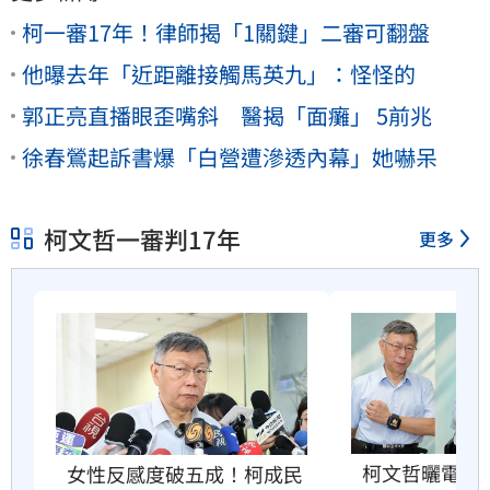
柯一審17年！律師揭「1關鍵」二審可翻盤
他曝去年「近距離接觸馬英九」：怪怪的
郭正亮直播眼歪嘴斜 醫揭「面癱」 5前兆
徐春鶯起訴書爆「白營遭滲透內幕」她嚇呆
柯文哲一審判17年
更多
柯文哲曬電子
女性反感度破五成！柯成民