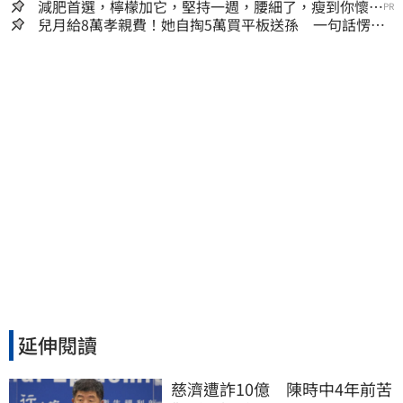
減肥首選，檸檬加它，堅持一週，腰細了，瘦到你懷疑
PR
人生
兒月給8萬孝親費！她自掏5萬買平板送孫 一句話愣原
地「傷心不已」
延伸閱讀
慈濟遭詐10億　陳時中4年前苦