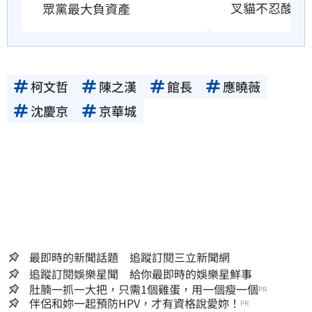
叉貓不忍酸爆
眾黨最大負資產
柯文哲
陳之漢
館長
應曉薇
沈慶京
京華城
最即時的新聞話題 追蹤訂閱三立新聞網
追蹤訂閱娛樂星聞 給你最即時的娛樂星鮮事
肚腩一抓一大把，只需1個雞蛋，用一個瘦一個
PR
伴侶和妳一起預防HPV，才有資格說愛妳！
PR