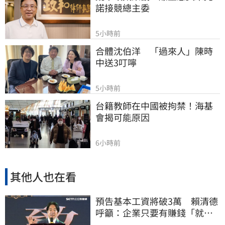
諾接競總主委
5小時前
合體沈伯洋　「過來人」陳時
中送3叮嚀
5小時前
台籍教師在中國被拘禁！海基
會揭可能原因
6小時前
其他人也在看
預告基本工資將破3萬 賴清德
呼籲：企業只要有賺錢「就該
幫員工加薪」