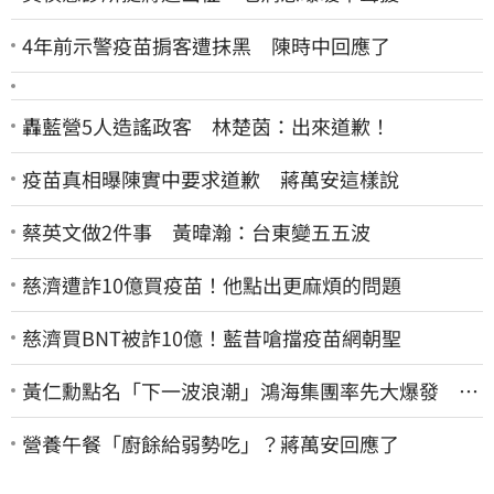
4年前示警疫苗掮客遭抹黑 陳時中回應了
轟藍營5人造謠政客 林楚茵：出來道歉！
疫苗真相曝陳實中要求道歉 蔣萬安這樣說
蔡英文做2件事 黃暐瀚：台東變五五波
慈濟遭詐10億買疫苗！他點出更麻煩的問題
慈濟買BNT被詐10億！藍昔嗆擋疫苗網朝聖
黃仁勳點名「下一波浪潮」鴻海集團率先大爆發 台
股這族群全面噴出
營養午餐「廚餘給弱勢吃」？蔣萬安回應了