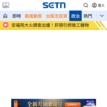
登入
即時
颱風動態
台股怎投資
政治
熱門
影音
8元！
宏福苑大火調查出爐！菸頭引燃施工雜物
定投1
位！