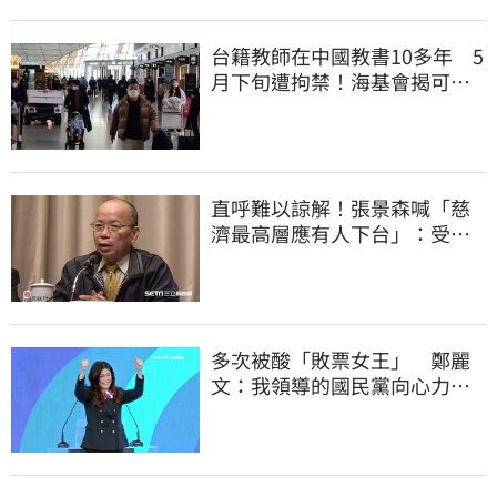
台籍教師在中國教書10多年 5
月下旬遭拘禁！海基會揭可能
原因
直呼難以諒解！張景森喊「慈
濟最高層應有人下台」：受害
者是捐款的大眾
多次被酸「敗票女王」 鄭麗
文：我領導的國民黨向心力
強、支持度非常高