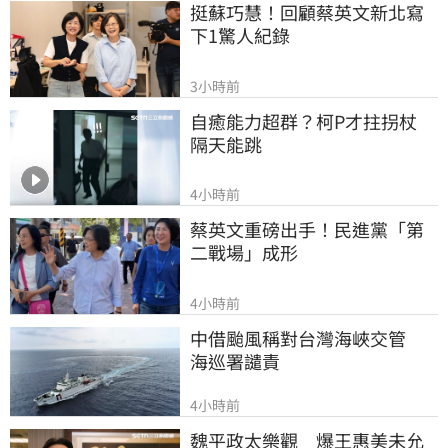
挺蘇巧慧！回顧蔡英文新北寫
下1驚人紀錄
3小時前
自癒能力超群？柯P才拄拐杖　
隔天能跳
4小時前
蔡英文重磅出手！民進黨「第
二戰場」成形
4小時前
中借颱風稱對台灣海峽交管　
海巡署譴責
4小時前
魏平政太樂觀　爆王惠美未允