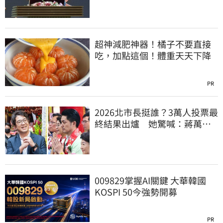
超神減肥神器！橘子不要直接
吃，加點這個！體重天天下降
PR
2026北市長挺誰？3萬人投票最
終結果出爐 她驚喊：蔣萬安
真該緊張了
009829掌握AI關鍵 大華韓國
KOSPI 50今強勢開募
PR