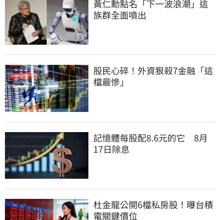
黃仁勳點名「下一波浪潮」這
族群全面噴出
股民心碎！外資狠殺7金融「這
檔最慘」
記憶體每股配8.6元的它　8月
17日除息
杜金龍公開6檔私房股！曝台積
電關鍵價位