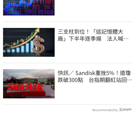
三支柱到位！「這記憶體大
廠」下半年逐季揚 法人喊
EPS上看5.68元
快訊／ Sandisk重挫5%！道瓊
跌破300點 台指期翻紅站回
44000點
Recommended by