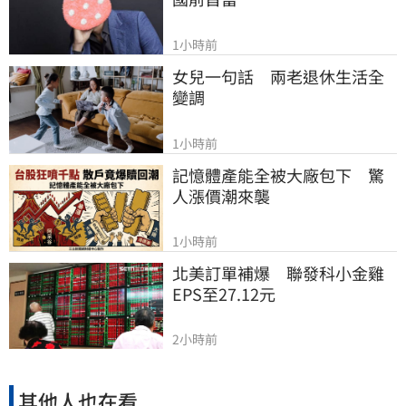
1小時前
女兒一句話　兩老退休生活全
變調
1小時前
記憶體產能全被大廠包下　驚
人漲價潮來襲
1小時前
北美訂單補爆　聯發科小金雞
EPS至27.12元
2小時前
其他人也在看