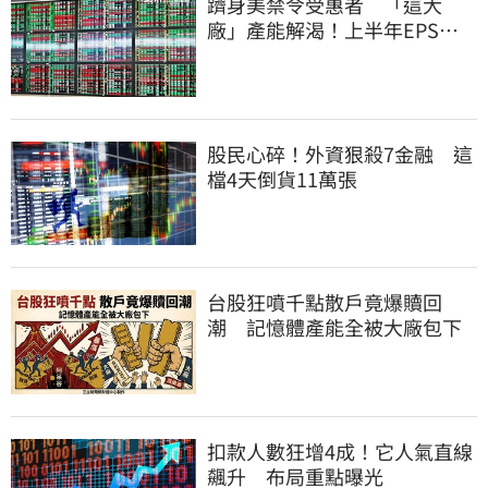
躋身美禁令受惠者 「這大
廠」產能解渴！上半年EPS衝
2.58元擺脫虧損
股民心碎！外資狠殺7金融 這
檔4天倒貨11萬張
台股狂噴千點散戶竟爆贖回
潮 記憶體產能全被大廠包下
扣款人數狂增4成！它人氣直線
飆升 布局重點曝光