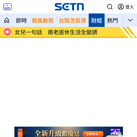
登入
即時
颱風動態
台股怎投資
財經
熱門
影音
首富
女兒一句話 兩老退休生活全變調
記憶體
襲