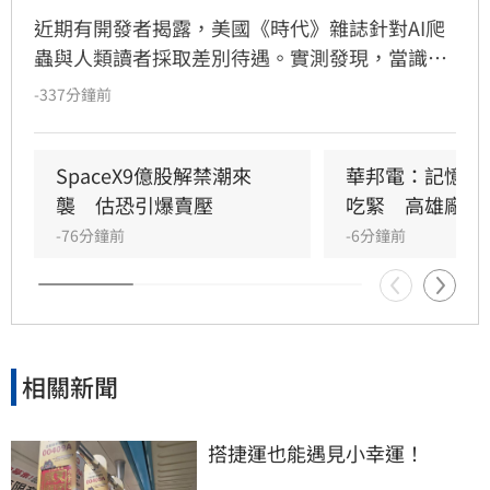
近期有開發者揭露，美國《時代》雜誌針對AI爬
蟲與人類讀者採取差別待遇。實測發現，當識別
身分為ClaudeBot或OpenAI等AI機器人時，網站
-337分鐘前
會回傳精簡的Markdown版本，並夾帶僅供AI讀
取的問答式業配廣告。此機制由廣告技術公司
Mobian協助開發，旨在將廣告直接投放至AI搜尋
SpaceX9億股解禁潮來
華邦電：記憶體2
結果。透過追蹤Token數量與廣告曝光，出版商
襲　估恐引爆賣壓
吃緊　高雄廠擴
能向合作品牌收取更高費用。此舉標誌著出版業
-76分鐘前
-6分鐘前
進入「AI廣告」新時代，將品牌內容精準植入AI
模型回答中，引發業界高度關注。
相關新聞
搭捷運也能遇見小幸運！