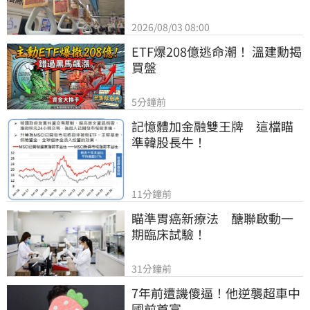
2026/08/03 08:00
ETF爆208億逃命潮！ 溫建勳揭
買盤
5分鐘前
記憶體加金融雙王牌　這檔瞄
準韓股長牛！
11分鐘前
瞄準胃癌新療法　醣聯啟動一
期臨床試驗！
31分鐘前
7年前遭譏傻逼！他逆襲超車中
國前首富