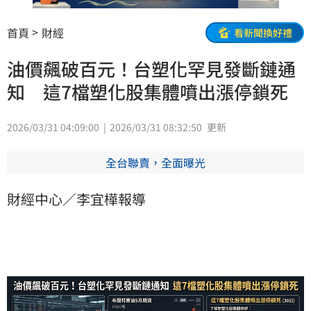
首頁
財經
看新聞換好禮
油價飆破百元！台塑化罕見發斷鏈通
知 這7檔塑化股集體噴出漲停鎖死
2026/03/31 04:09:00
2026/03/31 08:32:50
更新
全台聯賣，全面曝光
財經中心／李宜樺報導