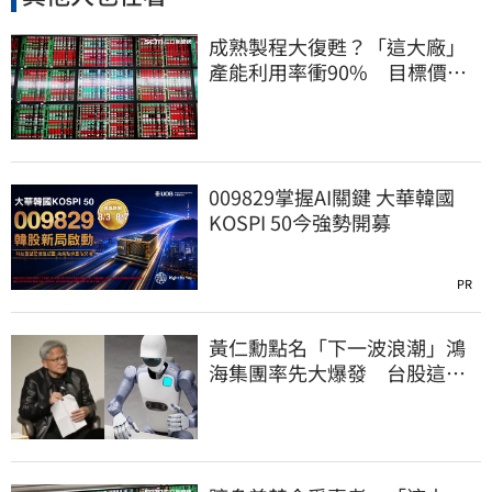
成熟製程大復甦？「這大廠」
產能利用率衝90% 目標價上
看220元
009829掌握AI關鍵 大華韓國
KOSPI 50今強勢開募
PR
黃仁勳點名「下一波浪潮」鴻
海集團率先大爆發 台股這族
群全面噴出