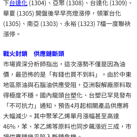
下
台達化
(1304)、亞聚 (1308)、台達化 (1309)、
華夏 (1305) 開盤後早早亮燈漲停，領軍台化
(1305)、南亞 (1303)、永裕 (1323) 7檔一度聯袂
漲停。
戰火封鎖 供應鏈斷頭
市場資深分析師指出，這次漲勢不僅是因為
油
價
，最恐怖的是「有錢也買不到料」。由於中東
地區原油與石腦油供應受阻，亞洲裂解廠原料取
得極度不穩。國內龍頭
台塑
化、台塑已罕見發布
「不可抗力」通知，預告4月起相關產品供應將
大幅減少。其中聚苯乙烯單月漲幅甚至高達
46%，苯、苯乙烯等原料也同步飆漲近三成，市
場供應鏈幾乎陷入斷鏈危機。