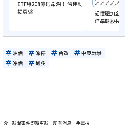
ETF爆208億逃命潮！ 溫建勳
揭買盤
記憶體加金融
瞄準韓股長牛
油價
漲停
台塑
中東戰爭
漲價
通膨
新聞事件即時更新 所有消息一手掌握！