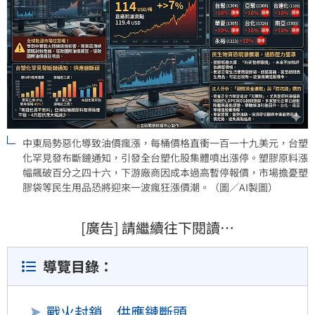
中東局勢惡化導致油價瘋漲，每桶價格直衝一百一十九美元，台塑
化罕見發布斷鏈通知，引發全台塑化股集體噴出漲停。塑膠原料漲
幅飆破百分之四十六，下游廠商因成本過高暫停報價，市場擔憂塑
膠袋等民生用品恐將迎來一波瘋狂漲價潮。（圖／AI製圖）
[廣告] 請繼續往下閱讀…
導覽目錄：
戰火封鎖 供應鏈斷頭