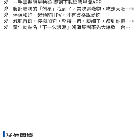
一手掌握明星動態 即刻下載娛樂星聞APP
腹部脂肪的「剋星」找到了，常吃這幾物，吃走大肚
PR
囊，瘦出小蠻腰
伴侶和妳一起預防HPV，才有資格說愛妳！
PR
減肥首選，檸檬加它，堅持一週，腰細了，瘦到你懷疑
PR
人生
黃仁勳點名「下一波浪潮」鴻海集團率先大爆發 台股
這族群全面噴出
延伸閱讀