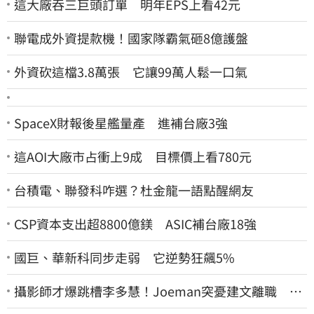
這大廠吞三巨頭訂單 明年EPS上看42元
聯電成外資提款機！國家隊霸氣砸8億護盤
外資砍這檔3.8萬張 它讓99萬人鬆一口氣
SpaceX財報後星艦量產 進補台廠3強
這AOI大廠市占衝上9成 目標價上看780元
台積電、聯發科咋選？杜金龍一語點醒網友
CSP資本支出超8800億鎂 ASIC補台廠18強
國巨、華新科同步走弱 它逆勢狂飆5%
攝影師才爆跳槽李多慧！Joeman突憂建文離職 發
聲「其實我很清楚」