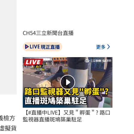
CH54三立新聞台直播
現正直播
更多
【#直播中LIVE】又見＂孵蛋＂? 路口
義檢方
監視器直播斑鳩築巢駐足
虛擬貨