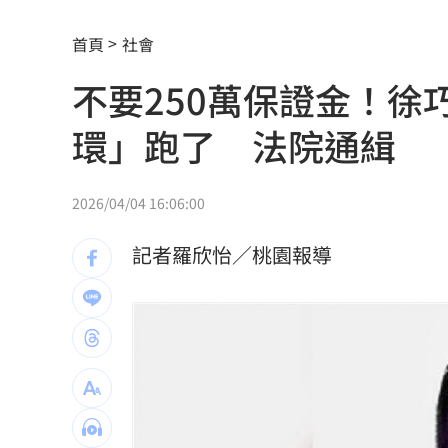
鄭麗文脫口：我領導的國民黨支持度很
首頁
社會
Mina同學發聲 揭她19歲半工半讀考上
不要250萬保證金！
南港LaLaport鷹架倒塌！北市開罰30萬
環」跑了 法院通緝
台股風向變了！他點3改變：資金往這族
80歲伯不甩演習硬闖…嗆警：路你家的
2026/04/04 16:06:00
退休族注意！國泰金「5招」老本護城河
記者羅欣怡／桃園報導
漢光首日驚魂！女連長寢室遭陌生人闖
泰國14歲少年先殺祖父母再屠6師生 動
韓韶禧接棒安海瑟薇！搭崔岷植被嫌「
來台1年賺百萬 韓啦啦隊女神定居台灣