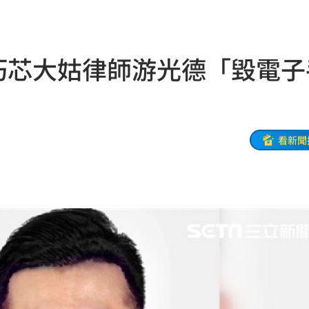
高
16:56
名校
16:53
徐巧芯大姑律師游光德「毀電子
16:53
群
16:52
逆？
16:51
看新聞
16:48
入
16:46
機曝
16:44
嫩」
16:43
16:42