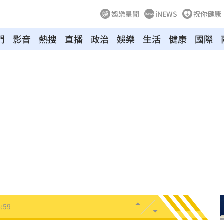
娛樂星聞
iNEWS
祝你健康
門
影音
熱搜
直播
政治
娛樂
生活
健康
國際
解放
17:04
幕！
17:01
解
17:01
班人
17:01
:59
王
16:56