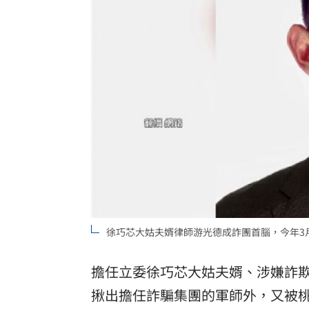
石崇良、姜至剛驚傳請辭？衛福部回應
慈濟遭詐10億 最新聲明：不排除提告
73歲首過父親節 他找亡妻淚：今天好
攝護腺肥大頻尿！10分鐘提拉手術重獲
台灣彩券開獎直播中
20:31
LIVE三立+24小時直播
15:27
三立iNEWS新聞台線上直播
18:00
徐巧芯大姑夫婿律師游光德成詐團首腦，今年3
商場戰國來臨 台中「頂奢大道」逐漸
台彩父親節推新刮刮樂千萬頭獎超「爸
擔任立委徐巧芯大姑夫婿、涉嫌詐
揪出擔任詐騙集團的軍師外，又被
「拍片人的多重宇宙」職涯論壇9/12登