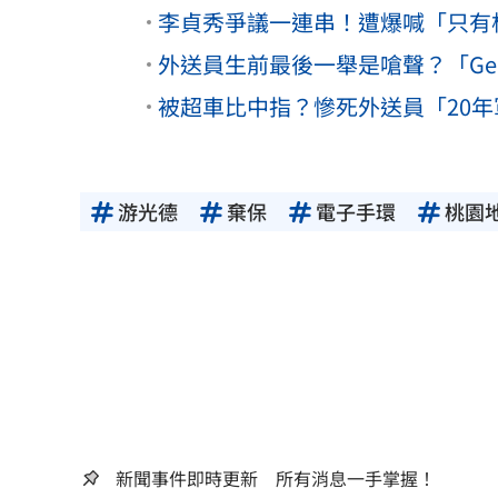
李貞秀爭議一連串！遭爆喊「只有
外送員生前最後一舉是嗆聲？「Gem
被超車比中指？慘死外送員「20
游光德
棄保
電子手環
桃園
新聞事件即時更新 所有消息一手掌握！