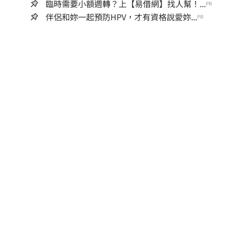
臨時需要小額週轉？上【易借網】找人幫！...
PR
伴侶和妳一起預防HPV，才有資格說愛妳...
PR