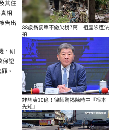
及其住
傳真相
被告出
88歲翁罰單不繳欠稅7萬　祖產險遭法
拍
機，研
收保證
逃罪。
詐慈濟10億！律師驚揭陳時中『根本
先知』