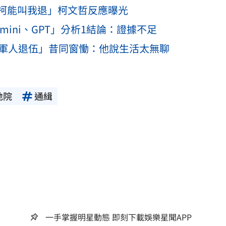
柯能叫我退」柯文哲反應曝光
ini、GPT」分析1結論：證據不足
年軍人退伍」昔同窗慟：他說生活太無聊
地院
通緝
一手掌握明星動態 即刻下載娛樂星聞APP