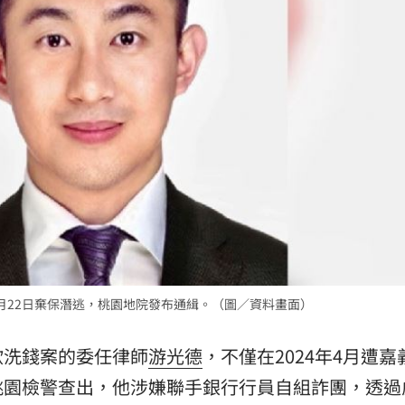
了
16:39
求償
16:37
快樂
16:35
新生
16:34
月22日棄保潛逃，桃園地院發布通緝。（圖／資料畫面）
成形
12:00
」氣
欺洗錢案的委任律師
游光德
，不僅在2024年4月遭嘉
12:00
桃園檢警查出，他涉嫌聯手銀行行員自組詐團，透過
場！
10:30