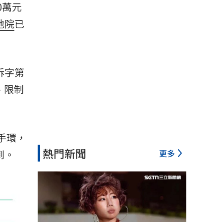
0萬元
地院
已
訴字第
、限制
手環，
熱門新聞
更多
到。