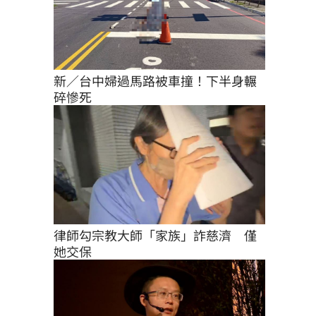
新／台中婦過馬路被車撞！下半身輾
碎慘死
律師勾宗教大師「家族」詐慈濟　僅
她交保