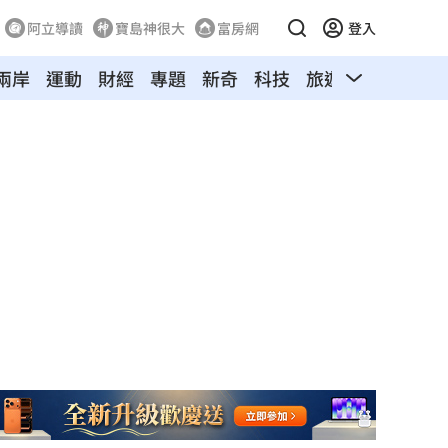
阿立導讀
寶島神很大
富房網
登入
兩岸
運動
財經
專題
新奇
科技
旅遊
汽車
寵物