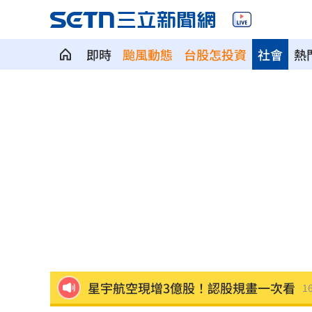
即時
颱風動態
台股怎投資
社會
熱
啦啦隊爆休息室開裸體趴 林襄上空大
直擊／新光三越北車最小間美麗市場開
車禍撞頭CT正常 6旬婦回家狂頭暈一招
致詞中「他」突衝上台 賴清德笑點接
星宇航空現增3億股！認股規畫一次看
16
投信逆勢挺「這檔」狂掃近7千張奪買超