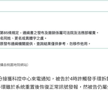
攝自桃園地院網站）
5分接獲科控中心來電通知，被告於4時許觸發手環拆
手環雖於系統重置後恢復正常訊號發報，然被告仍屬