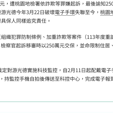
萬元，遭桃園地檢署依詐欺等罪嫌起訴，最後諭知25
熱潮
10:00
游光德今年3月22日破壞
電子手環
失聯至今，
桃園
對具保人同樣追究責任。
15
組織犯罪防制條例、加重詐欺等案件（113年度重
25日檢察官起訴移審時以250萬元交保，並命限制住居
裁定對游光德實施科技監控，自2月11日起配戴電子
間，持監控手機自拍後傳送至科控中心，完成電子報