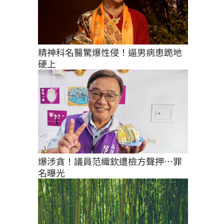
精神科名醫驚爆性侵！逼男病患跪地
硬上
爆涉貪！議員范織欽遭檢方聲押…罪
名曝光