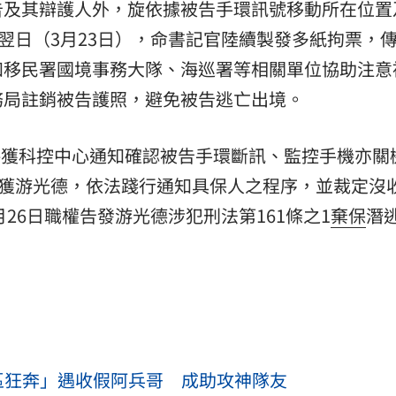
告及其辯護人外，旋依據被告手環訊號移動所在位置
至翌日（3月23日），命書記官陸續製發多紙拘票，
知移民署國境事務大隊、海巡署等相關單位協助注意
務局註銷被告護照，避免被告逃亡出境。
院接獲科控中心通知確認被告手環斷訊、監控手機亦關
尋獲游光德，依法踐行通知具保人之程序，並裁定沒
月26日職權告發游光德涉犯刑法第161條之1
棄保
潛
區狂奔」遇收假阿兵哥 成助攻神隊友