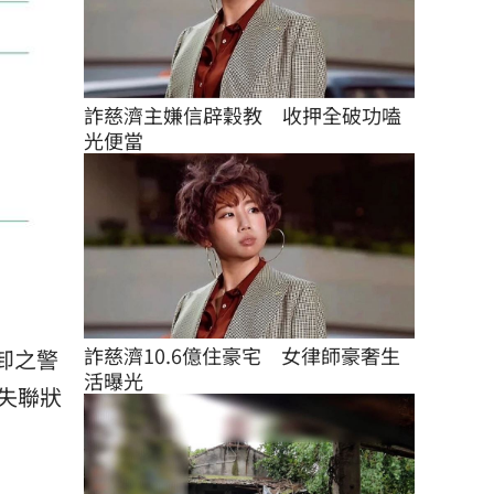
詐慈濟主嫌信辟穀教　收押全破功嗑
光便當
詐慈濟10.6億住豪宅　女律師豪奢生
卸之警
活曝光
失聯狀