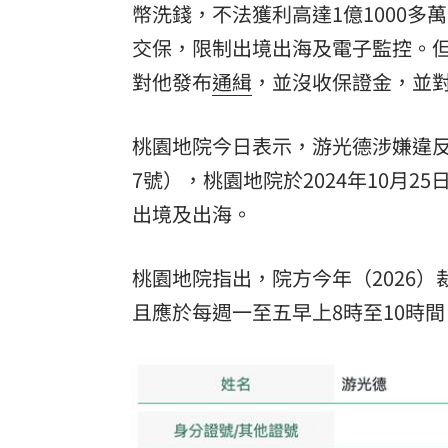
幣洗錢，不法獲利高達1億1000多
8國球員齊聚高雄 Formosa 7s掀足球
交保，限制出境出海及電子監控。但
對他發布
通緝
，並沒收保證金，並
理想混蛋號召粉絲跨海追星吃美食！
18:
桃園地院今日表示，游光德涉嫌違反
7號），桃園地院於2024年10月
出境及出海。
桃園地院指出，院方今年（2026）
且應於每週一至五早上8時至10時