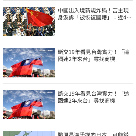
中國出入境新規炸鍋！苦主現
身淚訴「被恢復國籍」：近4億
資產全停擺
斷交19年看見台灣實力！「這
國連2年來台」尋找商機
斷交19年看見台灣實力！「這
國連2年來台」尋找商機
颱風昌鴻恐撲向日本 可能從