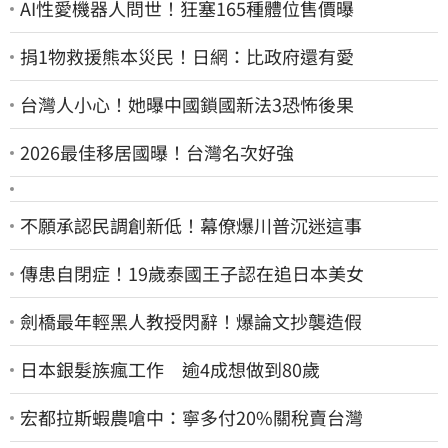
AI性愛機器人問世！狂塞165種體位售價曝
捐1物救援熊本災民！日網：比政府還有愛
台灣人小心！她曝中國鎖國新法3恐怖後果
2026最佳移居國曝！台灣名次好強
不願承認民調創新低！幕僚爆川普沉迷這事
傳患自閉症！19歲泰國王子認在追日本美女
劍橋最年輕黑人教授閃辭！爆論文抄襲造假
日本銀髮族瘋工作 逾4成想做到80歲
宏都拉斯蝦農嗆中：寧多付20%關稅賣台灣