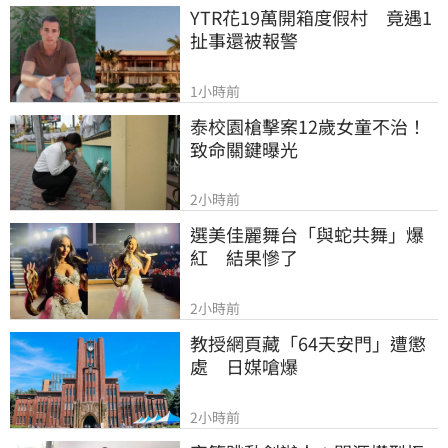
YTR花19萬開箱度假村　竟遇1
扯事還被報警
1小時前
泰校園槍擊案12歲女童不治！
致命關鍵曝光
2小時前
選美佳麗舞台「與蛇共舞」爆
紅　結果慘了
2小時前
教授網頁藏「64天安門」遭懲
處　日媒嗆爆
2小時前