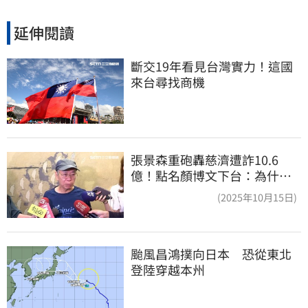
延伸閱讀
斷交19年看見台灣實力！這國
來台尋找商機
張景森重砲轟慈濟遭詐10.6
億！點名顏博文下台：為什麼
這麼好騙？
(2025年10月15日)
颱風昌鴻撲向日本　恐從東北
登陸穿越本州