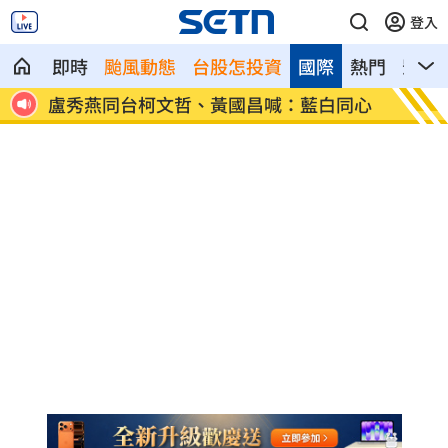
登入
即時
颱風動態
台股怎投資
國際
熱門
影音
爆哭
盧秀燕同台柯文哲、黃國昌喊：藍白同心
慈濟買
圾」