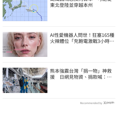
東北登陸並穿越本州
AI性愛機器人問世！狂塞165種
火辣體位「充飽電激戰3小時」
售價曝
熊本強震台灣「捐一物」神救
援 日網見物資、捐款喊：給
台灣統治算了
Recommended by