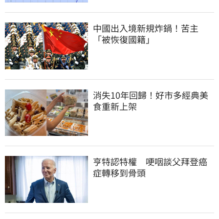
中國出入境新規炸鍋！苦主
「被恢復國籍」
消失10年回歸！好市多經典美
食重新上架
亨特認特權　哽咽談父拜登癌
症轉移到骨頭