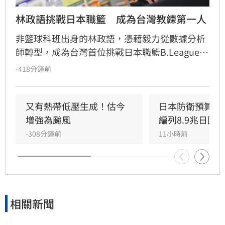
林政語挑戰日本職籃　成為台灣教練第一人
非籃球科班出身的林政語，憑藉毅力從數據分析
師轉型，成為台灣首位挑戰日本職籃B.League的
教練。他曾助新北國王奪下兩座冠軍，並在美籍
-418分鐘前
教練派翠克的引薦下，獲邀至日本靜岡Veltex擔
任助理教練。林政語不僅展現追夢決心，更積極
自學日文迎接挑戰，期許能在高強度的日本職籃
又有熱帶低壓生成！估今
日本防衛預算創
中磨練執教能力，成為國際級教練，未來更希望
增強為颱風
編列8.9兆日圓
能將寶貴的海外執教經驗帶回台灣，為本土籃壇
-308分鐘前
11小時前
注入新氣象，實踐深耕籃球的長遠目標。
相關新聞