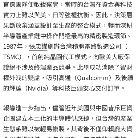
官僚團隊便敏銳察覺，當時的台灣在資金與科技
實力上難以與美、日等強權抗衡。因此，決策層
果斷放棄涵蓋設計至生產的整合模式，轉而深耕
半導體產業鏈中操作門檻最高的精密製造環節。
1987年，
張忠謀
創辦台灣積體電路製造公司（
TSMC
），首創純晶圓代工模式，向歐美大廠保
證絕不涉及終端產品競爭。此舉成功消除了智財
權外洩的疑慮，吸引高通（Qualcomm）及後續
的輝達（Nvidia）等科技巨頭安心交付訂單。
報導進一步指出，儘管近年
美國
與中國皆斥巨資
企圖建立本土化的半導體供應鏈，但台灣的產業
生態系難以被輕易複製。其背後不僅仰賴龐大資