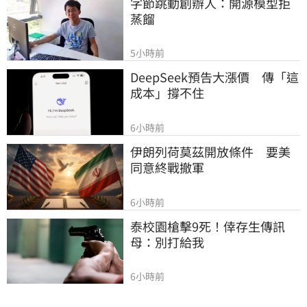
字節跳動創辦人：開源模型拒
蒸餾
5小時前
DeepSeek預告大漲價　傳「這
成本」撐不住
6小時前
伊朗列荷莫茲開放條件　要美
同意終戰撤軍
6小時前
泰校園槍擊9死！倖存生傳訊
母：別打給我
6小時前