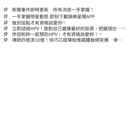
新聞事件即時更新 所有消息一手掌握！
一手掌握明星動態 即刻下載娛樂星聞APP
做到這點才有資格說愛你
PR
立即諮詢HPV！是對自己健康最好的投資，把握現在不
PR
嫌晚！
伴侶和妳一起預防HPV，才有資格說愛妳！
PR
律師詐慈濟10億！徐巧芯提陳柏惟踢鐵板網笑爆 律師
再曬1照補刀