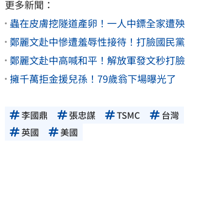
更多新聞：
蟲在皮膚挖隧道產卵！一人中鏢全家遭殃
鄭麗文赴中慘遭羞辱性接待！打臉國民黨
鄭麗文赴中高喊和平！解放軍發文秒打臉
擁千萬拒金援兒孫！79歲翁下場曝光了
李國鼎
張忠謀
TSMC
台灣
英國
美國