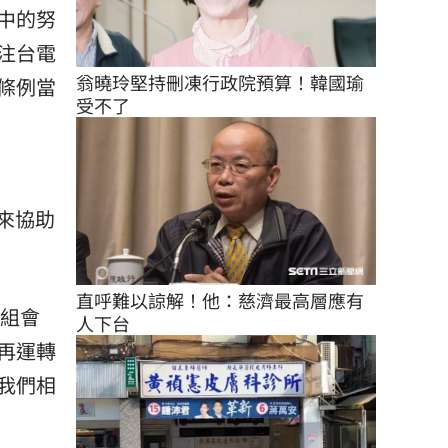
中的努
注台電
翁曉玲堅持刪凍行政院預算！韓國瑜
條例當
受不了
來協助
直呼難以諒解！他：慈濟最高層應有
機組會
人下台
再運轉
我們相