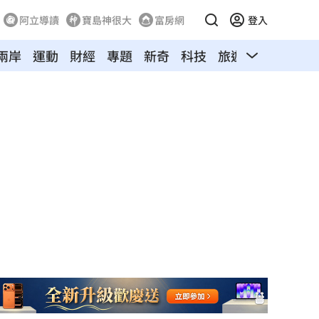
阿立導讀
寶島神很大
富房網
登入
兩岸
運動
財經
專題
新奇
科技
旅遊
汽車
寵物