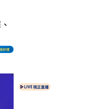
擇、
換好禮
現正直播