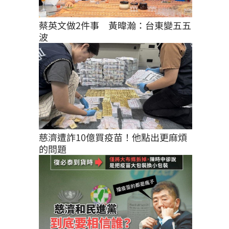
蔡英文做2件事　黃暐瀚：台東變五五
波
慈濟遭詐10億買疫苗！他點出更麻煩
的問題