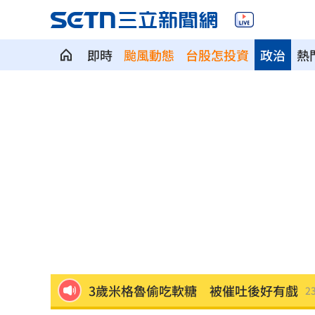
即時
颱風動態
台股怎投資
政治
熱
白海豚颱風擺盪逼近！雨到「這時」才
最遺憾童年記憶空白 禹菡：當年真不
每股配12.8元的它 Ｑ2營收曝光
00:00
連續2場安打！ 林安可掃二壘打貢獻1
歐洲避暑天堂失守！地中海熱到像溫泉
3歲米格魯偷吃軟糖 被催吐後好有戲
23