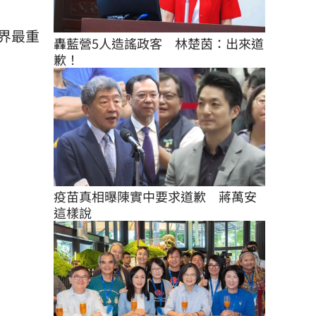
界最重
轟藍營5人造謠政客　林楚茵：出來道
歉！
疫苗真相曝陳實中要求道歉　蔣萬安
這樣說