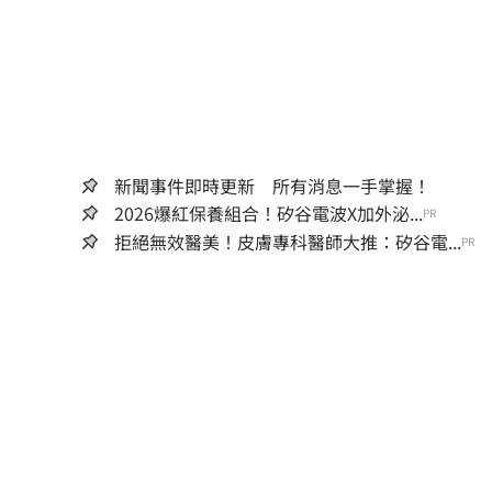
新聞事件即時更新 所有消息一手掌握！
2026爆紅保養組合！矽谷電波X加外泌...
PR
拒絕無效醫美！皮膚專科醫師大推：矽谷電...
PR