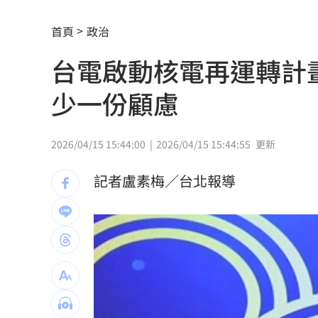
獨／北勢棒球隊穿破鞋拚冠軍 台僑看
首頁
政治
南港Lalaport鷹架坍塌！3櫃位暫停營業
台電啟動核電再運轉計
疊單計薪遭控違法 UberEats都說了
23
少一份顧慮
北市教育局再喊虐童案遭渲染！林月琴
白海豚「一路搖擺」！週末各地風雨時
2026/04/15 15:44:00
2026/04/15 15:44:55
更新
兆基前董座聲押禁見 林佑任200萬交保
記者盧素梅／台北報導
橘貓「阿咪」離家百天 主人祭20萬元
跨縣市「送肉粽」碰音樂節！遊客正面
挺蘇巧慧！回顧蔡英文新北寫下1驚人紀
勝騎士7局失2分好投 兄弟本季澄清湖