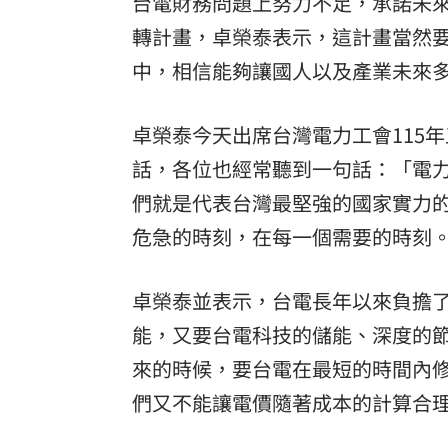
台電財務問題上努力不足，承諾未
8國球員齊聚高雄 Formosa 7s掀足球
轉計畫，卓榮泰表示，這計畫當然
中，相信能夠讓國人以及產業未來
理想混蛋號召粉絲跨海追星吃美食！
18:
卓榮泰今天出席台灣電力工會115
話，各位也經常聽到一句話：「電
們就是代表台灣最堅強的國家實力
危急的時刻，在每一個需要的時刻
卓榮泰並表示，台電長年以來負擔
能，又要台電科技的儲能、深度的
來的時候，要台電在最短的時間內
們又不能讓電價隨著成本的計算合