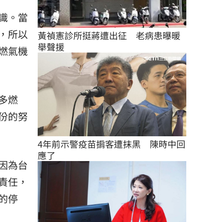
識。當
，所以
黃禎憲診所挺蔣遭出征　老病患曝暖
舉聲援
燃氣機
多燃
份的努
4年前示警疫苗掮客遭抹黑　陳時中回
應了
因為台
責任，
的停