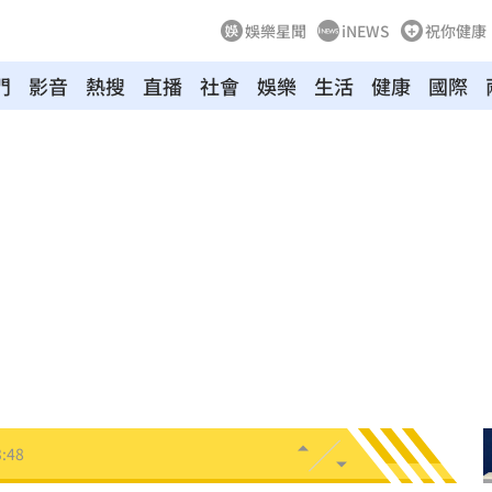
娛樂星聞
iNEWS
祝你健康
門
影音
熱搜
直播
社會
娛樂
生活
健康
國際
趨緩
00:19
懂事
00:12
打點
23:59
23:53
:48