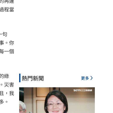
的再運
過程當
一句
事。你
每一個
的綠
熱門新聞
更多
。災害
且，我
多。