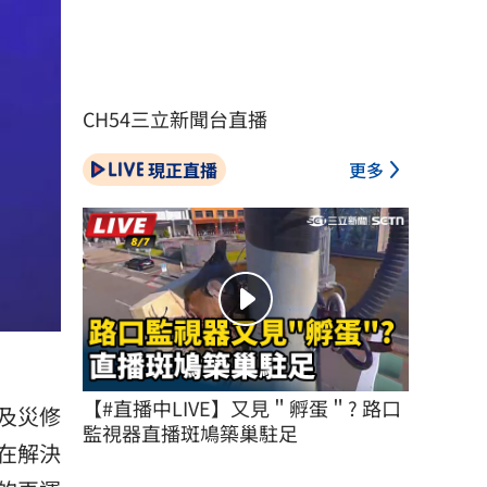
CH54三立新聞台直播
現正直播
更多
【#直播中LIVE】又見＂孵蛋＂? 路口
及災修
監視器直播斑鳩築巢駐足
在解決