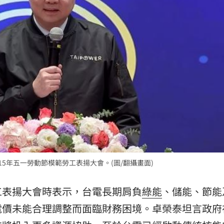
23:07
23:07
禁見
23:05
年
22:55
15年五一勞動節模範勞工表揚大會。(圖/翻攝畫面)
」氣
12:00
工表揚大會時表示，台電長期肩負
綠能
、儲能、節能
成形
12:00
電價未能合理調整而面臨財務困境。卓榮泰坦言政府
場！
10:30