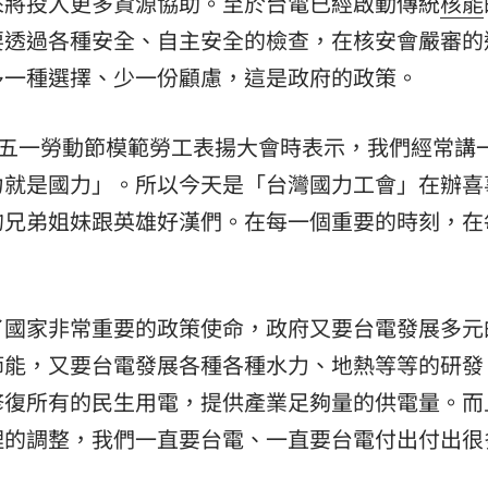
來將投入更多資源協助。至於台電已經啟動傳統
核能
熱潮
要透過各種安全、自主安全的檢查，在核安會嚴審的
10:00
多一種選擇、少一份顧慮，這是政府的政策。
15
年五一勞動節模範勞工表揚大會時表示，我們經常講
力就是國力」。所以今天是「台灣國力工會」在辦喜
的兄弟姐妹跟英雄好漢們。在每一個重要的時刻，在
。
了國家非常重要的政策使命，政府又要台電發展多元
節能，又要台電發展各種各種水力、地熱等等的研發
修復所有的民生用電，提供產業足夠量的供電量。而
理的調整，我們一直要台電、一直要台電付出付出很