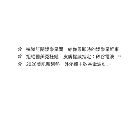
追蹤訂閱娛樂星聞 給你最即時的娛樂星鮮事
拒絕醫美冤枉錢！皮膚權威指定：矽谷電波...
PR
2026美肌新趨勢「外泌體＋矽谷電波X...
PR