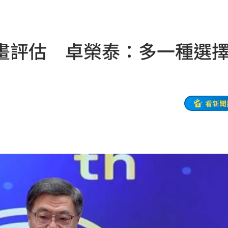
哭了
23:36
23:34
畫評估 卓榮泰：多一種選
:33
開嗆
23:33
程曝
23:26
看新聞
23:26
懸賞
23:21
迎煞
23:21
錄
23:18
首勝
23:15