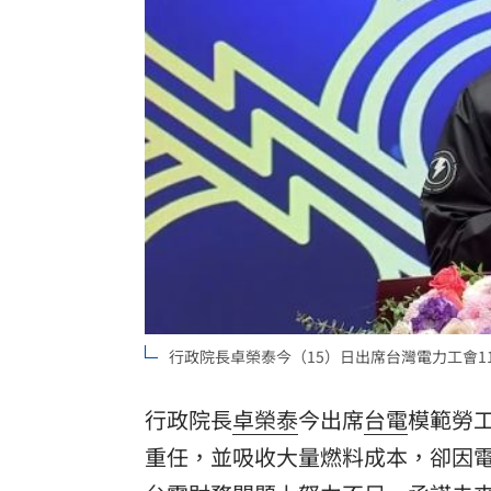
大盤回神誰最猛？18檔台股ETF失土收復
自癒能力超群？柯P才拄拐杖 隔天能跳
兆基債務風暴！李建成遭當庭逮補聲押
父逝世也不敢回家！男殺友後躲深山21
台灣彩券開獎直播中
20:31
LIVE三立+24小時直播
15:27
三立iNEWS新聞台線上直播
18:00
行政院長卓榮泰今（15）日出席台灣電力工會1
台彩父親節推新刮刮樂千萬頭獎超「爸
行政院長
卓榮泰
今出席
台電
模範勞
商場戰國來臨 台中「頂奢大道」逐漸
重任，並吸收大量燃料成本，卻因
「拍片人的多重宇宙」職涯論壇9/12登