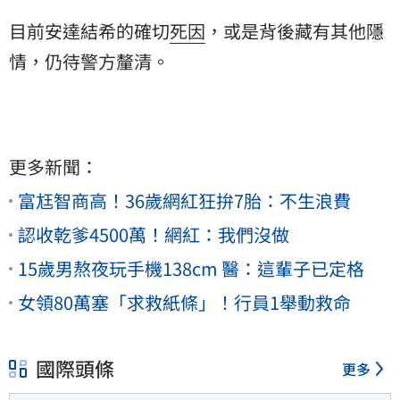
目前安達結希的確切
死因
，或是背後藏有其他隱
情，仍待警方釐清。
更多新聞：
富尪智商高！36歲網紅狂拚7胎：不生浪費
認收乾爹4500萬！網紅：我們沒做
15歲男熬夜玩手機138cm 醫：這輩子已定格
女領80萬塞「求救紙條」！行員1舉動救命
國際頭條
更多