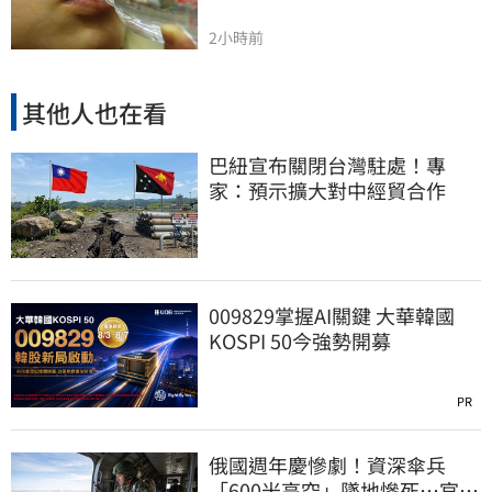
2小時前
其他人也在看
巴紐宣布關閉台灣駐處！專
家：預示擴大對中經貿合作
009829掌握AI關鍵 大華韓國
KOSPI 50今強勢開募
PR
俄國週年慶慘劇！資深傘兵
「600米高空」墜地慘死…官方