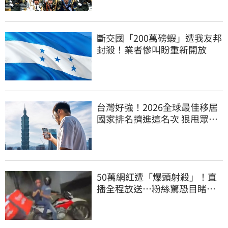
斷交國「200萬磅蝦」遭我友邦
封殺！業者慘叫盼重新開放
台灣好強！2026全球最佳移居
國家排名擠進這名次 狠甩眾多
歐美熱門國家
50萬網紅遭「爆頭射殺」！直
播全程放送…粉絲驚恐目睹慘
死過程