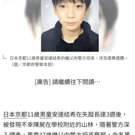
日本京都11歲男童安達結希的繼父向警方坦承，涉及遺棄遺體。
（圖／京都府警察本部）
[廣告] 請繼續往下閱讀…
日本
京都
11歲
男童
安達結希在失蹤長達3週後，
被發現不幸陳屍在學校附近的山林，隨著警方深
入調查，男童37歲繼父向警方坦承棄屍，令各界