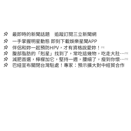
最即時的新聞話題 追蹤訂閱三立新聞網
一手掌握明星動態 即刻下載娛樂星聞APP
伴侶和妳一起預防HPV，才有資格說愛妳！
PR
腹部脂肪的「剋星」找到了，常吃這幾物，吃走大肚
PR
囊，瘦出小蠻腰
減肥首選，檸檬加它，堅持一週，腰細了，瘦到你懷疑
PR
人生
巴紐宣布關閉台灣駐處！專家：預示擴大對中經貿合作