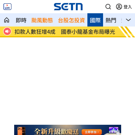
登入
即時
颱風動態
台股怎投資
國際
熱門
影音
12
扣款人數狂增4成 國泰小龍基金布局曝光
車是我
費