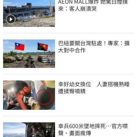
AEON MALL爆炸 她驚白煙撲
來：客人崩潰哭
巴紐要關台灣駐處！專家：擴
大對中合作
幸好幼女換位　人妻搭機熟睡
遭揉臀噴精
傘兵600米墜地摔死…官方噤
聲、畫面瘋傳