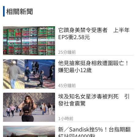
相關新聞
它躋身美禁令受惠者　上半年
EPS衝2.58元
25分鐘前
他見搶案挺身相救遭圍毆亡！
嫌犯最小12歲
45分鐘前
埃及知名女星涉毒被判死　引
發社會震驚
1小時前
新／Sandisk挫5%！台指期翻
紅站回44000點