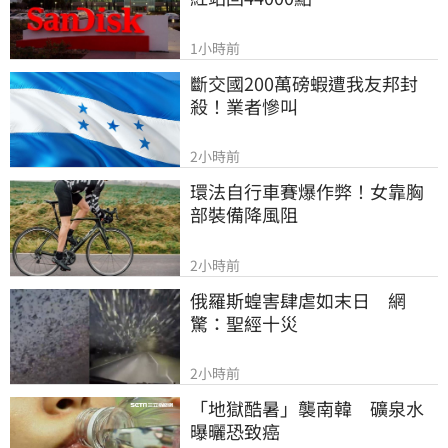
1小時前
斷交國200萬磅蝦遭我友邦封
殺！業者慘叫
2小時前
環法自行車賽爆作弊！女靠胸
部裝備降風阻
2小時前
俄羅斯蝗害肆虐如末日　網
驚：聖經十災
2小時前
「地獄酷暑」襲南韓　礦泉水
曝曬恐致癌