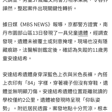
譁然，整起案件出現關鍵性轉折。
據日媒《MBS NEWS》報導，京都警方證實，南
丹市園部山區13日發現了一具兒童
遺體
，經調查
發現，遺體未被覆土或刻意掩埋，現場也沒有隱
藏痕跡，法醫解剖鑑定後，確認為失蹤的11歲男
童安達結希。
安達結希遺體身穿深藍色上衣與米色長褲，內搭
上衣印有「84」字樣，穿著襪子但沒有穿鞋，遺
體並無明顯刀傷。安達結希遺體位置距離就讀的
學校僅約2公里，遺體被發現時呈現「仰臥姿
勢」。附近居民透露，案發地點十分荒涼，根本