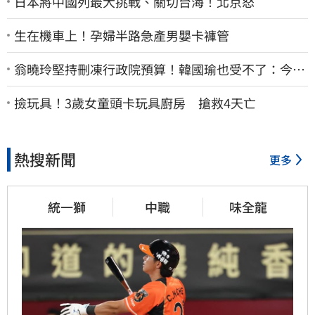
日本將中國列最大挑戰、關切台海！北京怒
生在機車上！孕婦半路急產男嬰卡褲管
翁曉玲堅持刪凍行政院預算！韓國瑜也受不了：今年
剩4個月你思考一下
撿玩具！3歲女童頭卡玩具廚房 搶救4天亡
熱搜新聞
更多
統一獅
中職
味全龍