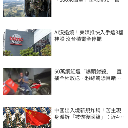
噤聲、畫面瘋傳
AI沒退燒！美媒推快入手這3檔
神股 沒台積電全停擺
50萬網紅遭「爆頭射殺」！直
播全程放送…粉絲驚恐目睹慘
死過程
中國出入境新規炸鍋！苦主現
身淚訴「被恢復國籍」：近4億
資產全停擺