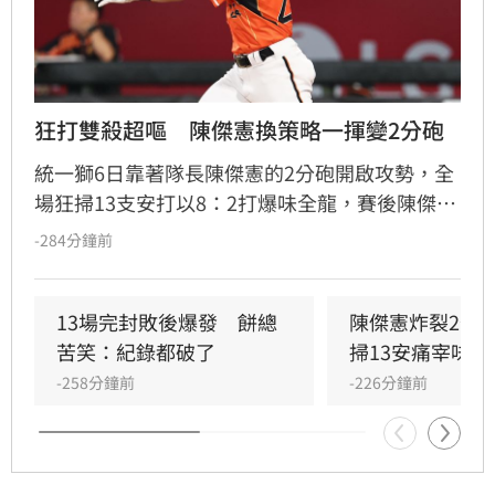
狂打雙殺超嘔　陳傑憲換策略一揮變2分砲
統一獅6日靠著隊長陳傑憲的2分砲開啟攻勢，全
場狂掃13支安打以8：2打爆味全龍，賽後陳傑憲
透露因為上週末自己擊出太多雙殺，當時上場只
-284分鐘前
想著不要再打滾地球，沒想到最後一掃變成打破
僵局的全壘打。
13場完封敗後爆發　餅總
陳傑憲炸裂2分
苦笑：紀錄都破了
掃13安痛宰味全
-258分鐘前
-226分鐘前