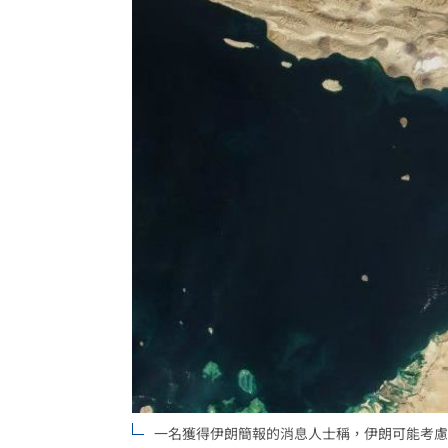
拆監獄家書見「叫別人老婆」人妻氣炸
ETF存到2千萬退休！他因1封信重回職場
社宅包租爆糾紛 房客控業者硬闖屋內
馬斯克蓋地球最大晶圓廠 專家揭3大隱
台灣彩券開獎直播中
20:31
LIVE三立+24小時直播
15:27
三立iNEWS新聞台線上直播
18:00
商場戰國來臨 台中「頂奢大道」逐漸
台彩父親節推新刮刮樂千萬頭獎超「爸
一名獲得伊朗簡報的消息人士稱，伊朗可能考慮
「拍片人的多重宇宙」職涯論壇9/12登