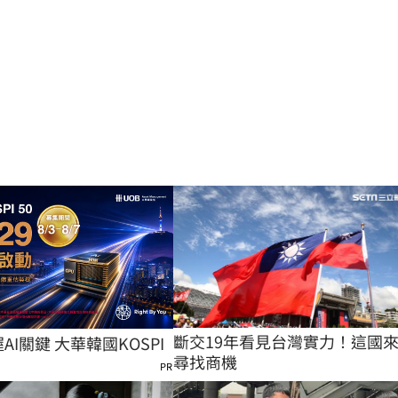
斷交19年看見台灣實力！這國
握AI關鍵 大華韓國KOSPI
尋找商機
PR