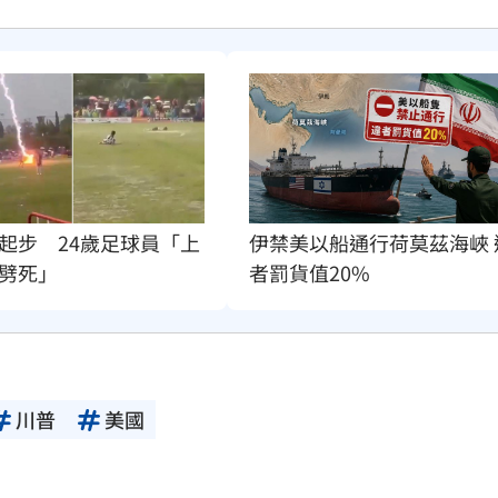
起步　24歲足球員「上
伊禁美以船通行荷莫茲海峽 
劈死」
者罰貨值20%
川普
美國