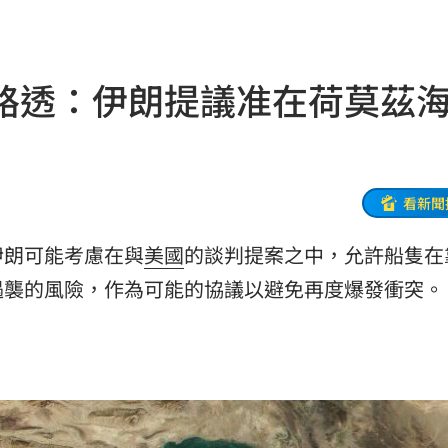
命
23:59
路透：伊朗提議准在荷莫茲
關注
23:50
互動
23:40
衛隊
23:37
看新聞
溫
23:34
伊朗可能考慮在與
美國
的談判提案之中，允許船隻在
足壇
遇襲的風險，作為可能的協議以避免再度爆發衝突。
23:31
體
23:29
」
23:27
主導
23:25