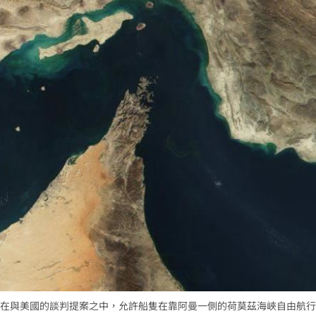
23:22
23:21
趕人
23:16
憂
23:09
成形
12:00
」氣
12:00
在與美國的談判提案之中，允許船隻在靠阿曼一側的荷莫茲海峽自由航行
場！
10:30