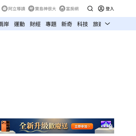
阿立導讀
寶島神很大
富房網
登入
兩岸
運動
財經
專題
新奇
科技
旅遊
汽車
寵物