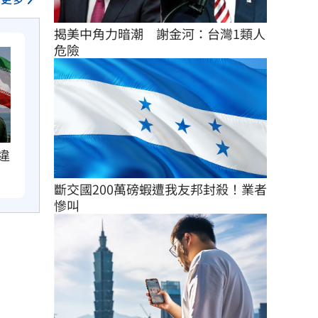
揭美中角力暗潮　謝金河：台灣1類人
危險
違
斷交國200萬磅蝦遭我友邦封殺！業者
慘叫