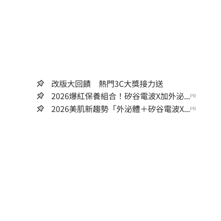
改版大回饋 熱門3C大獎接力送
2026爆紅保養組合！矽谷電波X加外泌...
PR
2026美肌新趨勢「外泌體＋矽谷電波X...
PR