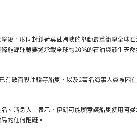
熱潮
10:00
15
攻擊後，形同封鎖荷莫茲海峽的舉動嚴重衝擊全球石
這條能源
運輸
要道承載全球約20%的石油與液化天然
，已有數百艘油輪等船隻，以及2萬名海事人員被困
具名。消息人士表示，伊朗可能願意讓船隻使用阿曼
當局的任何阻礙。