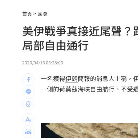
南電Q2財報公布後 目標價調升
00:00
首頁
國際
俄軍空襲烏克蘭首都基輔及周邊 4人喪
美伊戰爭真接近尾聲？
費仔確定成自由球員 下一步動向引人
局部自由通行
米蘭達離婚奧蘭多布魯13年！罕談前夫
美制裁杜拜加密幣交所！控助伊朗革命
2026/04/16 05:28:00
美就業數據爆冷 這信號Fed升息警報降
一名獲得
伊朗
簡報的消息人士稱，
梅西父親病逝享壽68歲 一路陪伴兒闖
一側的荷莫茲海峽自由航行、不受
5登山客2025年雪崩失蹤 尼泊爾尋獲遺
喝錯傷身！營養師整理喝咖啡「7大守則
美：東南亞詐騙園區多由中國背景組織