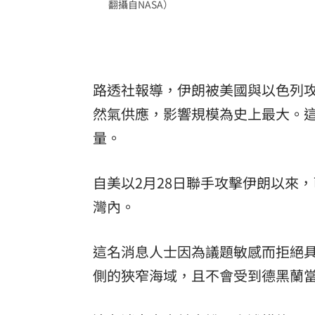
翻攝自NASA）
8國球員齊聚高雄 Formosa 7s掀足球
理想混蛋號召粉絲跨海追星吃美食！
18:
路透社報導，伊朗被美國與以色列
然氣供應，影響規模為史上最大。
量。
自美以2月28日聯手攻擊伊朗以來
灣內。
這名消息人士因為議題敏感而拒絕
側的狹窄海域，且不會受到德黑蘭