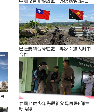
中國攻台非解放軍？外媒點名2破口！
巴紐要關台灣駐處！專家：擴大對中
合作
來台
泰國14歲少年先殺祖父母再屠6師生 
動機曝