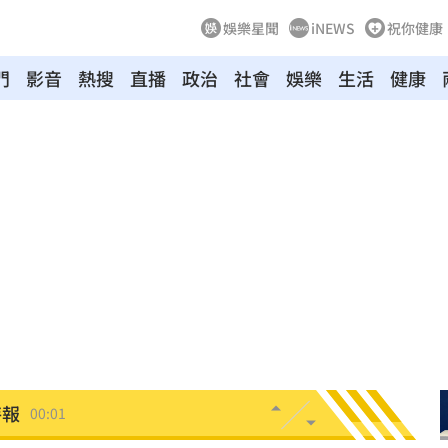
娛樂星聞
iNEWS
祝你健康
門
影音
熱搜
直播
政治
社會
娛樂
生活
健康
向
01:22
多日
01:08
造假
00:18
旺
00:15
台傭
00:12
特報
00:01