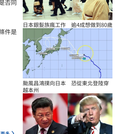
是否同
日本銀髮族瘋工作　逾4成想做到80歲
條件是
颱風昌鴻撲向日本　恐從東北登陸穿
越本州
更多