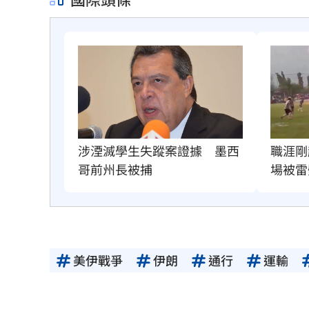
職涯剛
涉湮滅學生失蹤案證據　墨西
場被雷
哥前州長被捕
美伊戰爭
伊朗
通行
運輸