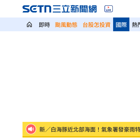
即時
颱風動態
台股怎投資
國際
熱
Fed沒升息股市跌 投信揭下一步布局方
少女在家產子男嬰夭折 裹毛巾藏住處
劍橋最年輕黑人教授閃辭！爆論文抄襲
遊日瘋買恢復衣「穿」越疲勞 2因素助
煮菜遭婆婆罵！尫勸別計較 人妻嘆像
新／白海豚近北部海面！氣象署發豪雨