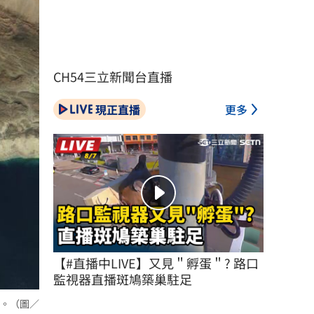
CH54三立新聞台直播
現正直播
更多
【#直播中LIVE】又見＂孵蛋＂? 路口
監視器直播斑鳩築巢駐足
。（圖／