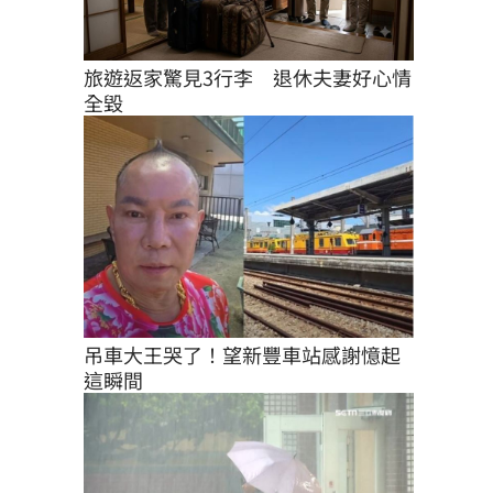
旅遊返家驚見3行李　退休夫妻好心情
全毀
吊車大王哭了！望新豐車站感謝憶起
這瞬間