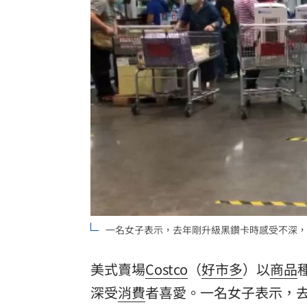
桃園聯隊奪世界青棒亞軍 張善政接機
男駕車至議員服務處嗆開槍 台中警抓
新／Sandisk挫5%！台指期翻紅站回440
台灣彩券開獎直播中
20:31
LIVE三立+24小時直播
15:27
三立iNEWS新聞台線上直播
18:00
理想混蛋號召粉絲跨海追星吃美食！
18:
一名女子表示，去年剛升級黑鑽卡時感受不深，
美式賣場
Costco
（
好市多
）以
商品
深受
消費
者喜愛。一名女子表示，