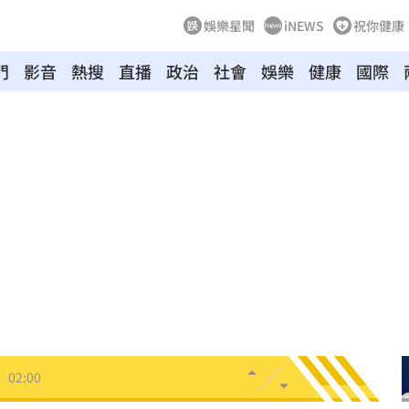
娛樂星聞
iNEWS
祝你健康
門
影音
熱搜
直播
政治
社會
娛樂
健康
國際
03:10
來襲
03:04
2元
02:30
相
02:10
02:00
朝聖
01:35