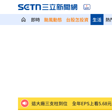
即時
颱風動態
台股怎投資
生活
熱
7年前遭譏傻逼！他逆襲超車中國前首富
女兒一句話 兩老退休生活全變調
03:05
記憶體產能全被大廠包下 驚人漲價潮
北美訂單補爆 聯發科小金雞EPS至27.1
AI和你讀的不同！實測《時代》驚揭1真
這大廠三支柱到位 全年EPS上看5.68元
慈濟買BNT被詐10億！藍昔嗆擋疫苗網