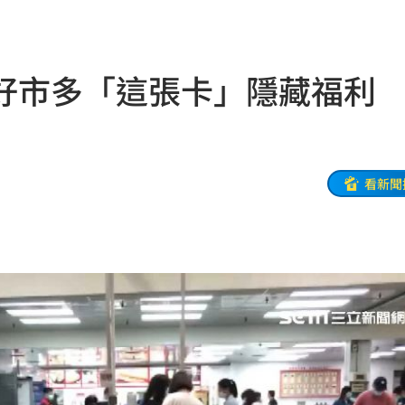
8元
01:30
穩
01:26
好市多「這張卡」隱藏福利
年
01:20
發展
01:13
2歲
01:10
看新聞
光
01:05
宿費
01:04
孝順
01:02
20元
01:00
驚
00:49