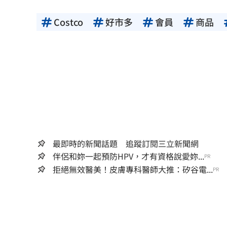
Costco
好市多
會員
商品
最即時的新聞話題 追蹤訂閱三立新聞網
伴侶和妳一起預防HPV，才有資格說愛妳...
PR
拒絕無效醫美！皮膚專科醫師大推：矽谷電...
PR