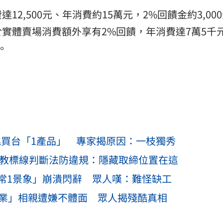
2,500元、年消費約15萬元，2%回饋金約3,00
實體賣場消費額外享有2%回饋，年消費達7萬5千
。
兆買台「1產品」 專家揭原因：一枝獨秀
警教標線判斷法防違規：隱藏取締位置在這
常1景象」崩潰閃辭 眾人嘆：難怪缺工
職業」相親遭嫌不體面 眾人揭殘酷真相