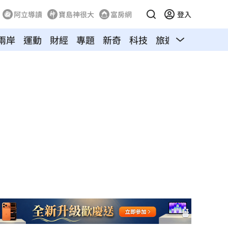
阿立導讀
寶島神很大
富房網
登入
兩岸
運動
財經
專題
新奇
科技
旅遊
汽車
寵物