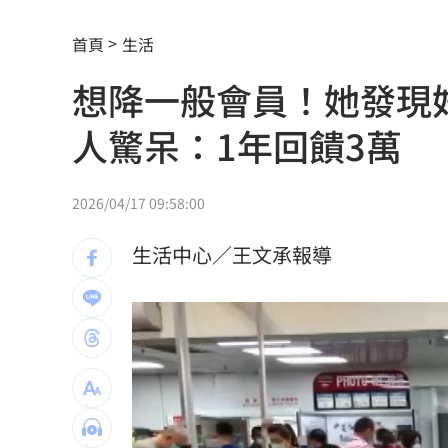
它躋身美禁令受惠者 上半年EPS衝2.5
首頁
生活
高溫重創雞蛋產量 最快要等到9月才回
想降一般會員！她發現
7月營收寫同期次高 聯寶訂單看到2027
人驚呆：1年回饋3萬
台股收復44000點大關 2關鍵看AI產業
他見搶案挺身相救遭圍毆亡！嫌犯最小1
2026/04/17 09:58:00
扣款人數狂增4成 國泰小龍基金布局曝
生活中心／王文承報導
車是我的、油也是我的 睡車竟被收住
24歲存款破百萬！她公開致富關鍵：超
這大廠產能利用率衝90% 目標價上看2
埃及知名女星涉毒被判死 引發社會震