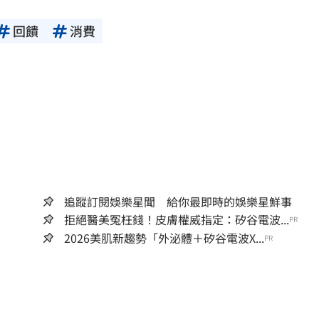
回饋
消費
追蹤訂閱娛樂星聞 給你最即時的娛樂星鮮事
拒絕醫美冤枉錢！皮膚權威指定：矽谷電波...
PR
2026美肌新趨勢「外泌體＋矽谷電波X...
PR