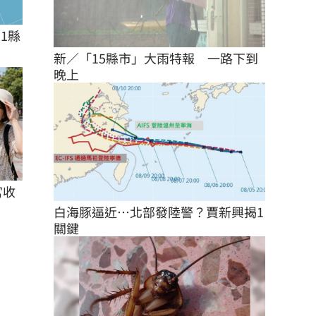
1縣
新／「15縣市」大雨特報　一路下到
晚上
宮收
白海豚逼近…北部發陸警？賈新興揭1
關鍵