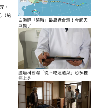
0元，
元（約
白海豚「這時」最靠近台灣！今起天
氣變了
腫瘤科醫曝「從不吃這道菜」恐多種
癌上身