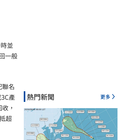
卡時並
回一般
配聯名
熱門新聞
3C產
更多
回收，
抵超