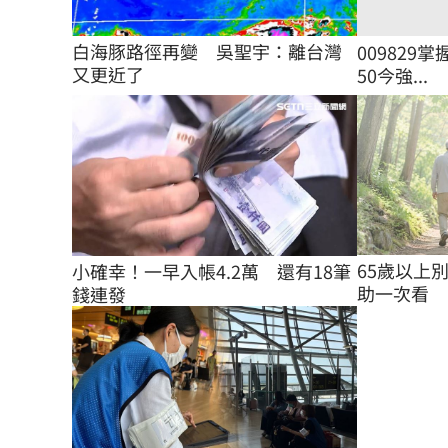
白海豚路徑再變　吳聖宇：離台灣
009829掌
又更近了
50今強...
65歲以上
小確幸！一早入帳4.2萬　還有18筆
助一次看
錢連發