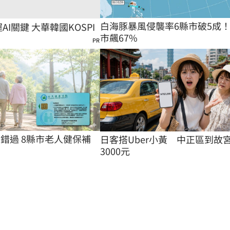
白海豚暴風侵襲率6縣市破5成！
握AI關鍵 大華韓國KOSPI
市飆67%
PR
別錯過 8縣市老人健保補
日客搭Uber小黃　中正區到故
3000元