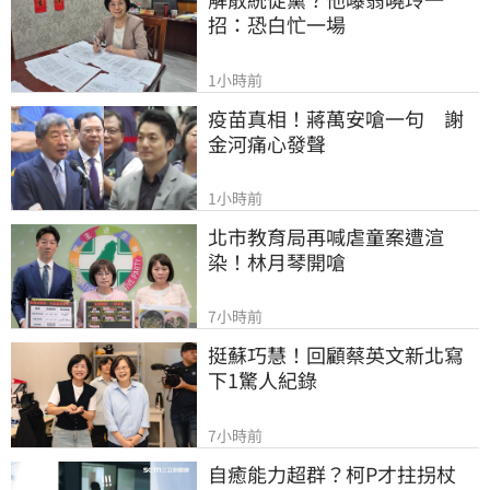
招：恐白忙一場
1小時前
疫苗真相！蔣萬安嗆一句　謝
金河痛心發聲
1小時前
北市教育局再喊虐童案遭渲
染！林月琴開嗆
7小時前
挺蘇巧慧！回顧蔡英文新北寫
下1驚人紀錄
7小時前
自癒能力超群？柯P才拄拐杖　