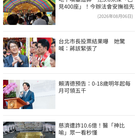
見400座」！今辦法會安撫祖先
(2026年08月06日)
台北市長投票結果曝　她驚
喊：蔣該緊張了
賴清德預告：0-18歲明年起每
月可領五千
慈濟遭詐10.6億！醫「神比
喻」眾一看秒懂