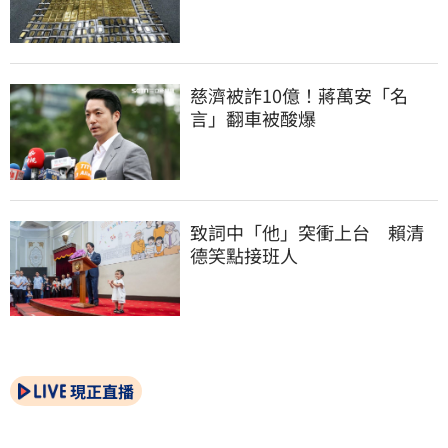
慈濟被詐10億！蔣萬安「名
言」翻車被酸爆
致詞中「他」突衝上台　賴清
德笑點接班人
現正直播