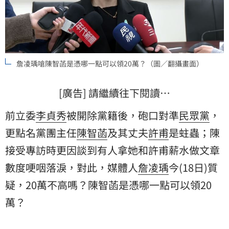
詹凌瑀嗆陳智菡是憑哪一點可以領20萬？（圖／翻攝畫面）
[廣告] 請繼續往下閱讀…
前立委
李貞秀
被開除黨籍後，砲口對準
民眾黨
，
更點名黨團主任
陳智菡
及其丈夫
許甫
是蛀蟲；陳
接受專訪時更因談到有人拿她和許甫薪水做文章
數度哽咽落淚，對此，媒體人
詹凌瑀
今(18日)質
疑，20萬不高嗎？陳智菡是憑哪一點可以領20
萬？