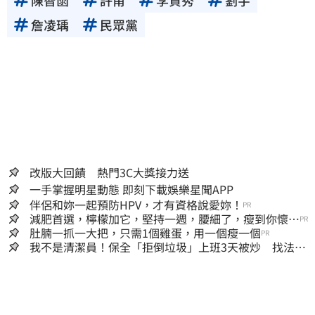
詹凌瑀
民眾黨
改版大回饋 熱門3C大獎接力送
一手掌握明星動態 即刻下載娛樂星聞APP
伴侶和妳一起預防HPV，才有資格說愛妳！
PR
減肥首選，檸檬加它，堅持一週，腰細了，瘦到你懷疑
PR
人生
肚腩一抓一大把，只需1個雞蛋，用一個瘦一個
PR
我不是清潔員！保全「拒倒垃圾」上班3天被炒 找法院
討公道結果出爐