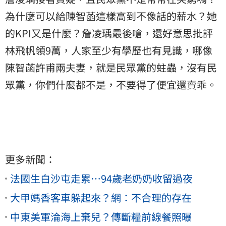
為什麼可以給陳智菡這樣高到不像話的薪水？她
的KPI又是什麼？詹凌瑀最後嗆，還好意思批評
林飛帆領9萬，人家至少有學歷也有見識，哪像
陳智菡許甫兩夫妻，就是民眾黨的蛀蟲，沒有民
眾黨，你們什麼都不是，不要得了便宜還賣乖。
更多新聞：
法國生白沙屯走累…94歲老奶奶收留過夜
大甲媽香客車躲起來？網：不合理的存在
中東美軍淪海上棄兒？傳斷糧前線餐照曝