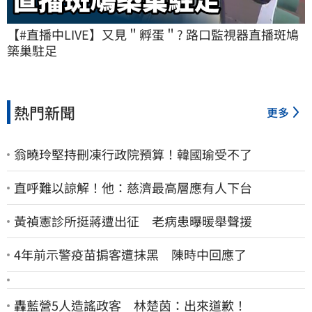
【#直播中LIVE】又見＂孵蛋＂? 路口監視器直播斑鳩
築巢駐足
熱門新聞
更多
翁曉玲堅持刪凍行政院預算！韓國瑜受不了
直呼難以諒解！他：慈濟最高層應有人下台
黃禎憲診所挺蔣遭出征 老病患曝暖舉聲援
4年前示警疫苗掮客遭抹黑 陳時中回應了
轟藍營5人造謠政客 林楚茵：出來道歉！