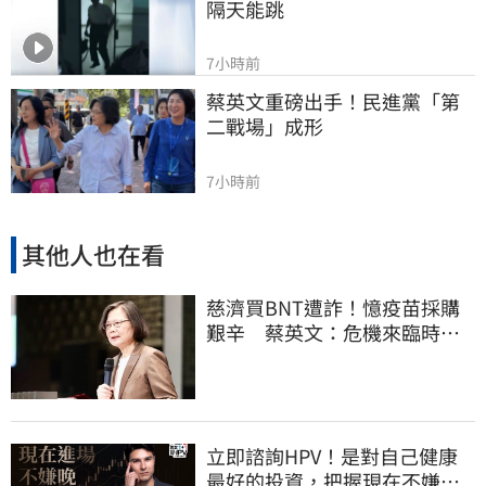
隔天能跳
7小時前
蔡英文重磅出手！民進黨「第
二戰場」成形
7小時前
其他人也在看
慈濟買BNT遭詐！憶疫苗採購
艱辛 蔡英文：危機來臨時務
必相信專業
立即諮詢HPV！是對自己健康
最好的投資，把握現在不嫌