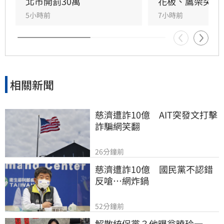
作，目前相關單位正積極介入調查，以確保商場
北市開罰30萬
花板、鷹架突掉
消費安全。
5小時前
7小時前
相關新聞
慈濟遭詐10億　AIT突發文打擊
詐騙網笑翻
26分鐘前
慈濟遭詐10億　國民黨不認錯
反嗆⋯網炸鍋
52分鐘前
解散統促黨？他曝翁曉玲一