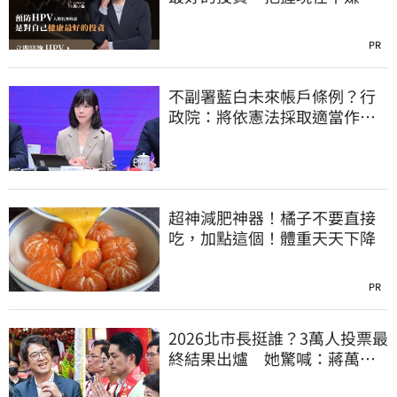
晚！
PR
不副署藍白未來帳戶條例？行
政院：將依憲法採取適當作
為 恪守憲政責任
超神減肥神器！橘子不要直接
吃，加點這個！體重天天下降
PR
2026北市長挺誰？3萬人投票最
終結果出爐 她驚喊：蔣萬安
真該緊張了