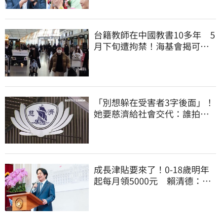
台籍教師在中國教書10多年 5
月下旬遭拘禁！海基會揭可能
原因
「別想躲在受害者3字後面」！
她要慈濟給社會交代：誰拍板
付10.6億
成長津貼要來了！0-18歲明年
起每月領5000元 賴清德：此
時不生更待何時