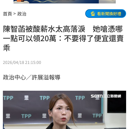
首頁
政治
看新聞換好禮
陳智菡被酸薪水太高落淚 她嗆憑哪
一點可以領20萬：不要得了便宜還賣
乖
2026/04/18 21:15:00
政治中心／許展溢報導