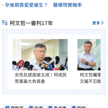
孕後期靠愛愛催生？ 醫曝現實機率
柯文哲一審判17年
更多
柯文哲曬電子
女性反感度破五成！柯成民
叉貓不忍酸爆
眾黨最大負資產
陳智菡
許甫
李貞秀
劉宇