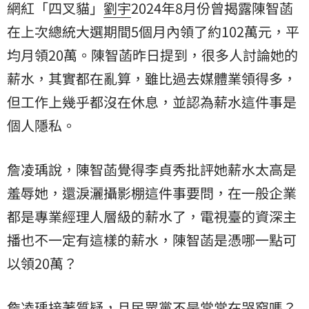
網紅「四叉貓」
劉宇
2024年8月份曾揭露陳智菡
在上次總統大選期間5個月內領了約102萬元，平
均月領20萬。陳智菡昨日提到，很多人討論她的
薪水，其實都在亂算，雖比過去媒體業領得多，
但工作上幾乎都沒在休息，並認為薪水這件事是
個人隱私。
詹凌瑀說，陳智菡覺得李貞秀批評她薪水太高是
羞辱她，還淚灑攝影棚這件事要問，在一般企業
都是專業經理人層級的薪水了，電視臺的資深主
播也不一定有這樣的薪水，陳智菡是憑哪一點可
以領20萬？
詹凌瑀接著質疑，且民眾黨不是常常在哭窮嗎？