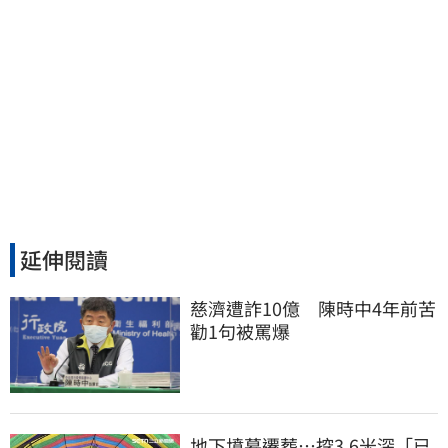
延伸閱讀
慈濟遭詐10億　陳時中4年前苦
勸1句被罵爆
地下墳墓遷葬…挖3.6米深「已