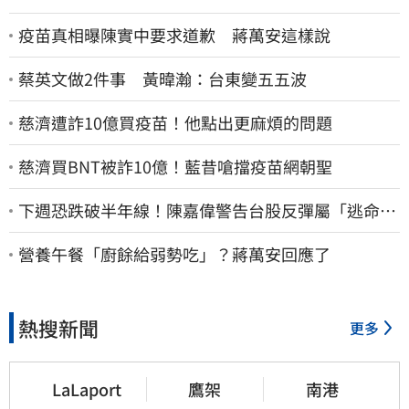
疫苗真相曝陳實中要求道歉 蔣萬安這樣說
蔡英文做2件事 黃暐瀚：台東變五五波
慈濟遭詐10億買疫苗！他點出更麻煩的問題
慈濟買BNT被詐10億！藍昔嗆擋疫苗網朝聖
下週恐跌破半年線！陳嘉偉警告台股反彈屬「逃命
波」：空頭大屠殺剛開始
營養午餐「廚餘給弱勢吃」？蔣萬安回應了
熱搜新聞
更多
LaLaport
鷹架
南港