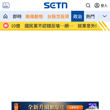
登入
即時
颱風動態
台股怎投資
政治
熱門
影音
網炸
就業意外爆冷！那指漲342點 標普500新
美通過
高
關稅