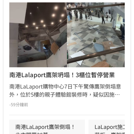
南港Lalaport鷹架坍塌！3櫃位暫停營業
南港LaLaport購物中心7日下午驚傳鷹架倒塌意
外，位於5樓的親子體驗館裝修時，疑似因施工
未固定妥當，導致鷹架與天花板崩落，現場粉塵
-59分鐘前
瀰漫引發顧客驚慌。一名65歲婦人不幸遭砸傷，
頭部紅腫送醫後意識清楚。受此影響，業者宣布
3樓部分櫃位暫停營業，其餘區域則維持正常運
南港LaLaport鷹架倒塌！
LaLaport施