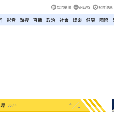
娛樂星聞
iNEWS
祝你健康
門
影音
熱搜
直播
政治
社會
娛樂
健康
國際
翻
06:09
毒駕
06:08
6:00
！
05:45
率曝
05:44
炸鍋
05:43