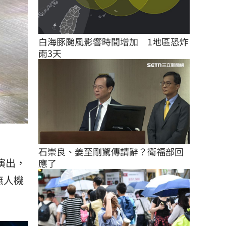
白海豚颱風影響時間增加　1地區恐炸
雨3天
石崇良、姜至剛驚傳請辭？衛福部回
演出，
應了
無人機