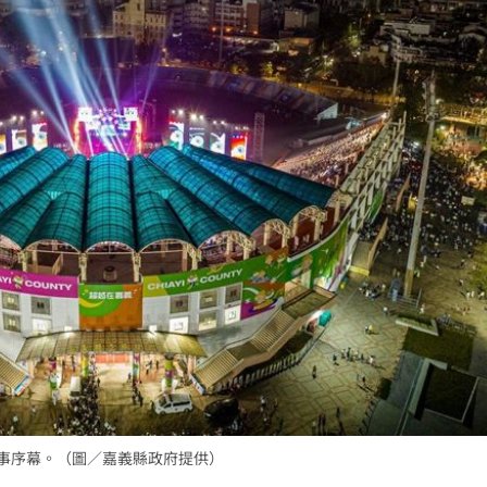
創高
03:06
:53
報酬
01:45
！
01:20
」氣
12:00
成形
12:00
賽事序幕。（圖／嘉義縣政府提供）
場！
10:30