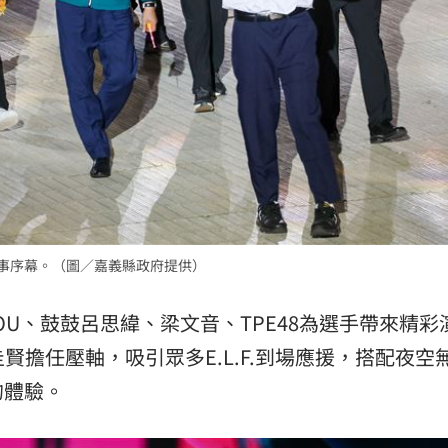
賽事序幕。（圖／嘉義縣政府提供）
U、鼓鼓呂思緯、梁文音、TPE48為選手帶來精彩
員圭賢擔任壓軸，吸引眾多E.L.F.到場應援，搭配夜空
的體驗。