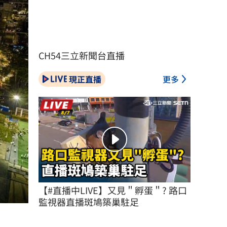
CH54三立新聞台直播
現正直播
更多
【#直播中LIVE】又見＂孵蛋＂? 路口
監視器直播斑鳩築巢駐足