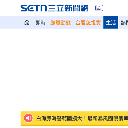
即時
颱風動態
台股怎投資
生活
熱
慈濟遭詐10億 AIT突發文打擊詐騙網笑
新北爆警匪追逐…轟4槍射3輪！破窗逮
強彈千點！「18檔」收復失土台股ETF
0
7月急跌觸底 高含積這幾檔受益人激增
白海豚海警範圍擴大！最新暴風圈侵襲
慈濟遭詐10億 國民黨不認錯反嗆⋯網