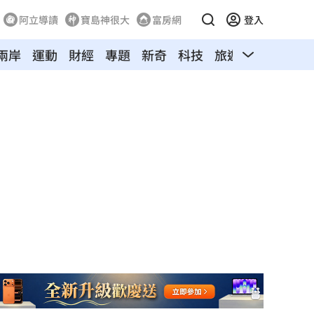
阿立導讀
寶島神很大
富房網
登入
兩岸
運動
財經
專題
新奇
科技
旅遊
汽車
寵物