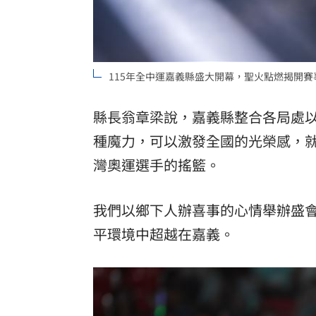
115年全中運嘉義縣盛大開幕，聖火點燃揭開
縣長翁章梁說，嘉義縣整合各局處
種魔力，可以激發全國的光榮感，
灣奧運選手的搖籃。
我們以鄉下人辦喜事的心情舉辦盛
平環境中超越在嘉義。