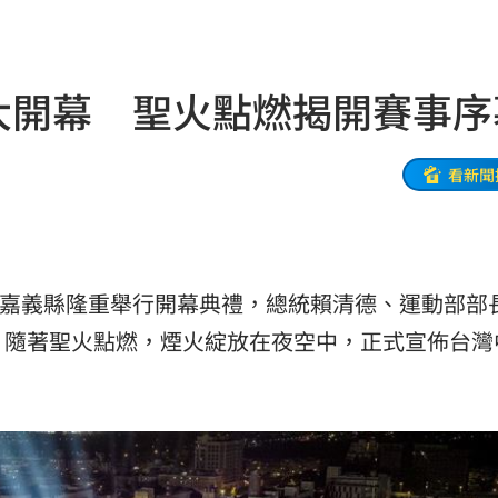
新高
05:23
關稅
05:13
盛大開幕 聖火點燃揭開賽事序
5:05
一場
04:58
看新聞
發聲
04:43
0%
04:20
日在嘉義縣隆重舉行開幕典禮，總統賴清德、運動部部
04:17
，隨著聖火點燃，煙火綻放在夜空中，正式宣佈台灣
04:04
拉鋸
03:10
分
03:08