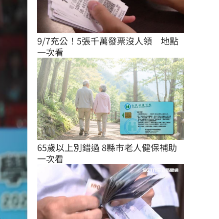
9/7充公！5張千萬發票沒人領　地點
一次看
65歲以上別錯過 8縣市老人健保補助
一次看