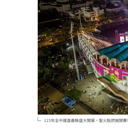
「這餐飲集團」擺脫陰霾！上半年營收
賓士S500擋浩劫！車主這話暖哭全網
01
台股暴跌誰最能扛 高含金這幾檔繳正
Q2獲利年增221% 愛普*EPS衝4.18元
台灣彩券開獎直播中
20:31
LIVE三立+24小時直播
15:27
三立iNEWS新聞台線上直播
18:00
台彩父親節推新刮刮樂千萬頭獎超「爸
商場戰國來臨 台中「頂奢大道」逐漸
115年全中運嘉義縣盛大開幕，聖火點燃揭開
「拍片人的多重宇宙」職涯論壇9/12登