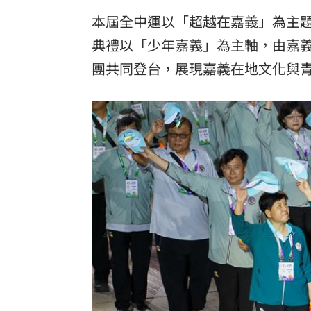
本屆全中運以「超越在嘉義」為主題
8國球員齊聚高雄 Formosa 7s掀足球
典禮以「少年嘉義」為主軸，由嘉義縣
理想混蛋號召粉絲跨海追星吃美食！
18:
團共同登台，展現嘉義在地文化與