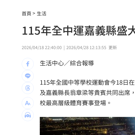
就業意外爆冷！那指漲342點 標普500
首頁
生活
美通過制裁案！川普可課俄國商品500%
115年全中運嘉義縣
日本銀髮族瘋工作 逾4成想做到80歲
0
解散統促黨？他曝翁曉玲一招：恐白忙
2026/04/18 22:40:00
2026/04/28 12:13:55
更新
疫苗真相！蔣萬安嗆一句 謝金河痛心
生活中心／綜合報導
股災這8檔規模逆勢創高 它最猛成長逾1
115年全國中等學校運動會今18
爆掛表妹當小三！表姊擅貼IG下場慘了
及嘉義縣長翁章梁等貴賓共同出席
半導體與綠能雙箭頭！ 「它」霸氣狂賺
校最高層級體育賽事登場。
華許9月升息？ING：匯市在他與戰爭間
老後離婚財產怎麼分？ 丈夫退休金拒