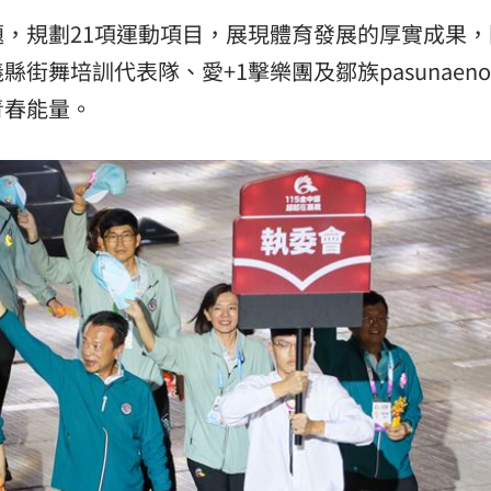
，規劃21項運動項目，展現體育發展的厚實成果，
熱潮
10:00
街舞培訓代表隊、愛+1擊樂團及鄒族pasunaen
15
青春能量。