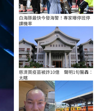
白海豚最快今發海警！專家曝停班停
課機率
慈濟買疫苗被詐10億　聲明1句醫轟：
太瞎