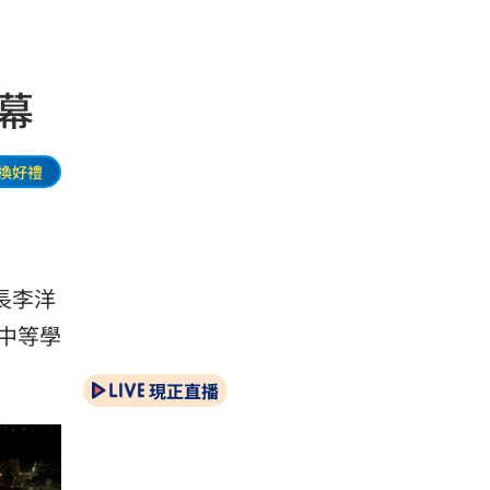
幕
換好禮
長李洋
中等學
現正直播