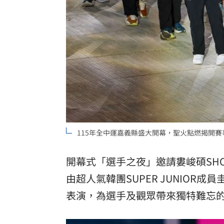
115年全中運嘉義縣盛大開幕，聖火點燃揭開
開幕式「選手之夜」邀請婁峻碩SHO
由超人氣韓團SUPER JUNIOR成
表演，為選手及觀眾帶來獨特難忘