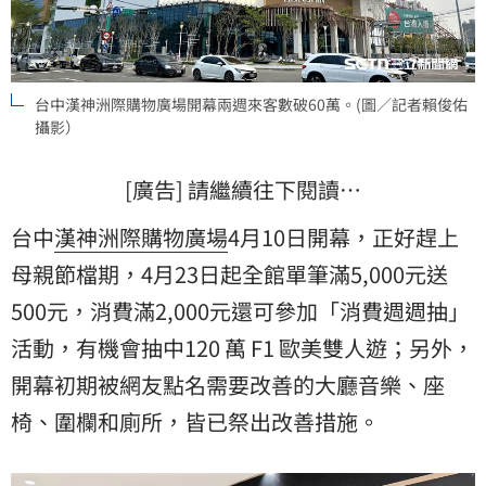
台中漢神洲際購物廣場開幕兩週來客數破60萬。(圖／記者賴俊佑
攝影）
[廣告] 請繼續往下閱讀…
台中
漢神洲際購物廣場
4月10日開幕，正好趕上
母親節
檔期，4月23日起全館單筆滿5,000元送
500元，消費滿2,000元還可參加「消費週週抽」
活動，有機會抽中120 萬 F1 歐美雙人遊；另外，
開幕初期被網友點名需要改善的大廳音樂、座
椅、圍欄和廁所，皆已祭出改善措施。