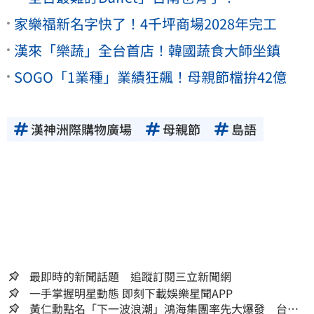
家樂福新名字快了！4千坪商場2028年完工
漢來「樂蔬」全台首店！韓國蔬食大師坐鎮
SOGO「1業種」業績狂飆！母親節檔拚42億
漢神洲際購物廣場
母親節
島語
最即時的新聞話題 追蹤訂閱三立新聞網
一手掌握明星動態 即刻下載娛樂星聞APP
黃仁勳點名「下一波浪潮」鴻海集團率先大爆發 台股