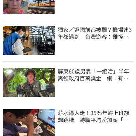
單車載他圓夢」
獨家／返國前都被攔？機場連3
年都遇到 台灣遊客：難怪日
本觀光這麼強
屏東60歲男靠「一絕活」半年
爽領政府百萬獎金 網：有人
要組隊賺錢嗎？
薪水逼人走！35％年輕上班族
想跳槽 轉職平均盼加薪「破
萬元」