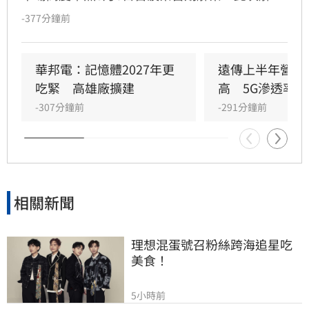
預計將釋放約9.12億股，使公開流通股數翻倍。
-377分鐘前
分析師指出，許多早期投資人急於退場轉投
OpenAI等熱門AI標的，導致股價震盪加劇。雖有
部分長期信仰者看好前景，但隨著禁售條款分批
華邦電：記憶體2027年更
遠傳上半年營收
解禁，市場預期短期內拋售潮將持續衝擊股價。
吃緊　高雄廠擴建
高　5G滲透率居
-307分鐘前
-291分鐘前
相關新聞
理想混蛋號召粉絲跨海追星吃
美食！
5小時前