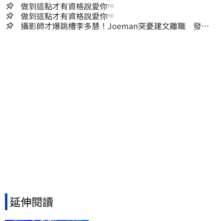
這族群全面噴出
做到這點才有資格說愛你
PR
做到這點才有資格說愛你
PR
攝影師才爆跳槽李多慧！Joeman突憂建文離職 發聲
「其實我很清楚」
延伸閱讀