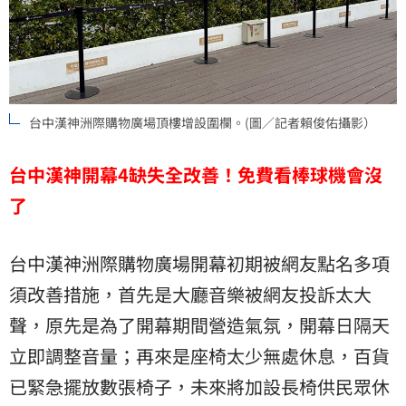
台中漢神洲際購物廣場頂樓增設圍欄。(圖／記者賴俊佑攝影）
台中漢神開幕4缺失全改善！免費看棒球機會沒
了
台中漢神洲際購物廣場開幕初期被網友點名多項
須改善措施，首先是大廳音樂被網友投訴太大
聲，原先是為了開幕期間營造氣氛，開幕日隔天
立即調整音量；再來是座椅太少無處休息，百貨
已緊急擺放數張椅子，未來將加設長椅供民眾休