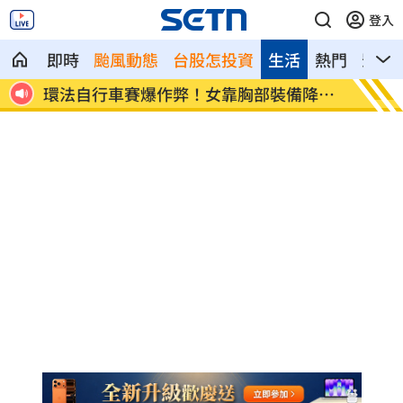
登入
即時
颱風動態
台股怎投資
生活
熱門
影音
裝備降風
學霸牙醫槓離職員工 為3萬筆電互告慘勝
俄