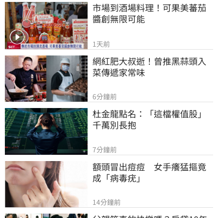
市場到酒場料理！可果美蕃茄
醬創無限可能
1天前
網紅肥大叔逝！曾推黑蒜頭入
菜傳遞家常味
6分鐘前
杜金龍點名：「這檔權值股」
千萬別長抱
7分鐘前
額頭冒出痘痘　女手癢猛摳竟
成「病毒疣」
14分鐘前