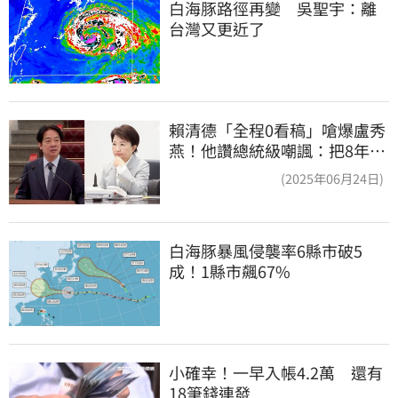
白海豚路徑再變　吳聖宇：離
台灣又更近了
賴清德「全程0看稿」嗆爆盧秀
燕！他讚總統級嘲諷：把8年總
帳一次掀翻
(2025年06月24日)
白海豚暴風侵襲率6縣市破5
成！1縣市飆67%
小確幸！一早入帳4.2萬　還有
18筆錢連發