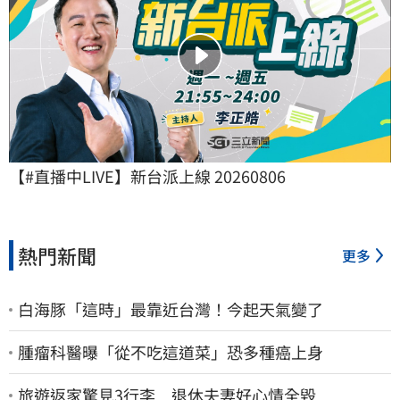
【#直播中LIVE】新台派上線 20260806
熱門新聞
更多
白海豚「這時」最靠近台灣！今起天氣變了
腫瘤科醫曝「從不吃這道菜」恐多種癌上身
旅遊返家驚見3行李 退休夫妻好心情全毀