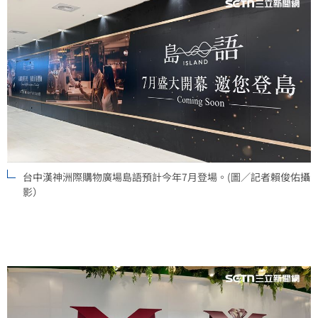
台中漢神洲際購物廣場島語預計今年7月登場。(圖／記者賴俊佑攝
影）