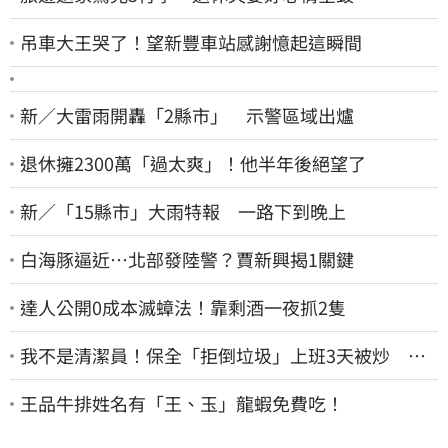
吊車大王哭了！望新豐車站感謝憶起這瞬間
新／大雷雨開轟「2縣市」 示警區域出爐
退休擁2300萬「過太爽」！他半年後絕望了
新／「15縣市」大雨特報 一路下到晚上
白海豚逼近…北部發陸警？賈新興揭1關鍵
達人公開0成本滅蟑法！靠剩酒一夜抓2隻
我不是清潔員！保全「拒倒垃圾」上班3天被炒 找
法院討公道結果出爐
王品牛排姓名有「王、玉」龍蝦免費吃！