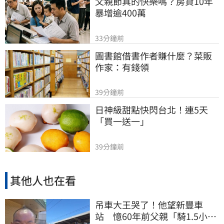
父親節真的快樂嗎？房貸10年
暴增逾400萬
33分鐘前
圖書館借書作者賺什麼？菜販
作家：有錢領
39分鐘前
日神級甜點快閃台北！連5天
「買一送一」
39分鐘前
其他人也在看
吊車大王哭了！他望新豐車
站 憶60年前父親「騎1.5小時