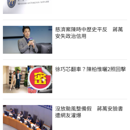
慈濟案陳時中歷史平反　蔣萬
安失政治信用
徐巧芯翻車？陳柏惟曬2照回擊
沒放颱風整備假　蔣萬安臉書
遭網友灌爆