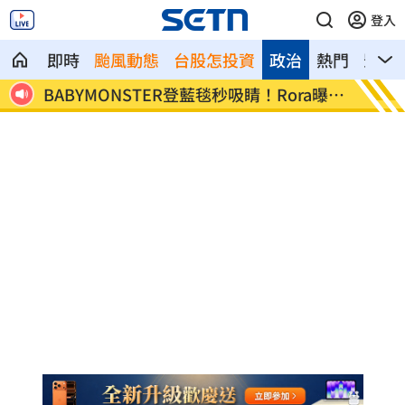
登入
即時
颱風動態
台股怎投資
政治
熱門
影音
王
BABYMONSTER登藍毯秒吸睛！Rora曝這
白海豚
件事
成