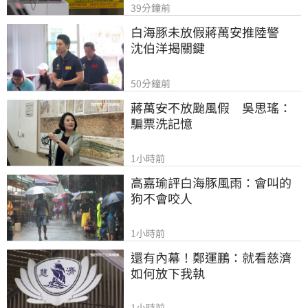
39分鐘前
白海豚未放假蔣萬安推陸警　
沈伯洋揭關鍵
50分鐘前
蔣萬安不放颱風假　吳思瑤：
騙票洗記憶
1小時前
高嘉瑜評白海豚風雨：會叫的
狗不會咬人
1小時前
還有內幕！鄭運鵬：就看慈濟
如何放下我執
1小時前