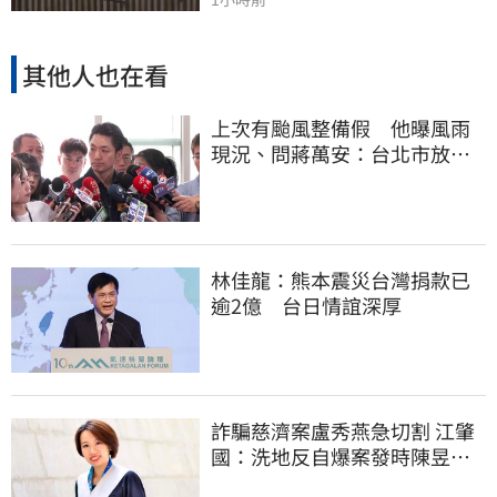
其他人也在看
上次有颱風整備假 他曝風雨
現況、問蔣萬安：台北市放假
標準在哪？
林佳龍：熊本震災台灣捐款已
逾2億 台日情誼深厚
詐騙慈濟案盧秀燕急切割 江肇
國：洗地反自爆案發時陳昱瑄
與市府關係