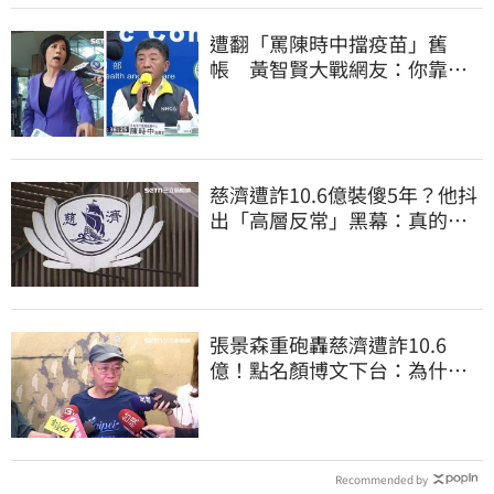
遭翻「罵陳時中擋疫苗」舊
帳 黃智賢大戰網友：你靠我
活下來的
慈濟遭詐10.6億裝傻5年？他抖
出「高層反常」黑幕：真的不
知情？
張景森重砲轟慈濟遭詐10.6
億！點名顏博文下台：為什麼
這麼好騙？
Recommended by