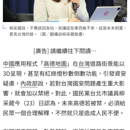
柳采葳說，不應該因為怕，就讓這些東西進不來，這是本末倒置，
更丟台灣的臉。（圖／翻攝自柳采葳臉書）
[廣告] 請繼續往下閱讀…
中國
應用程式「
高德
地圖
」在
台灣
道路街景能以
3D呈現，甚至有紅綠燈秒數倒數功能，引發資安
疑慮，
內政部
說，若對台灣國安問題產生重大影
響，就會加以禁絕。對此，國民黨台北市議員
柳
采葳
今（23）日認為，未來高德若被禁，必須給
民眾一個合理解釋，不然就只是造成人民不便。