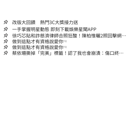
改版大回饋 熱門3C大獎接力送
一手掌握明星動態 即刻下載娛樂星聞APP
徐巧芯貼和詐慈濟律師合照狂酸！陳柏惟曬2照回擊網笑
翻
做到這點才有資格說愛你
PR
做到這點才有資格說愛你
PR
蔡依珊撕掉「完美」標籤！認了我也會崩潰：傷口終究
會癒合