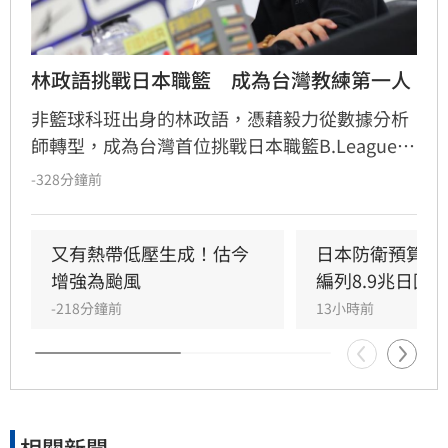
林政語挑戰日本職籃　成為台灣教練第一人
非籃球科班出身的林政語，憑藉毅力從數據分析
師轉型，成為台灣首位挑戰日本職籃B.League的
教練。他曾助新北國王奪下兩座冠軍，並在美籍
-328分鐘前
教練派翠克的引薦下，獲邀至日本靜岡Veltex擔
任助理教練。林政語不僅展現追夢決心，更積極
自學日文迎接挑戰，期許能在高強度的日本職籃
又有熱帶低壓生成！估今
日本防衛預算創
中磨練執教能力，成為國際級教練，未來更希望
增強為颱風
編列8.9兆日圓
能將寶貴的海外執教經驗帶回台灣，為本土籃壇
-218分鐘前
13小時前
注入新氣象，實踐深耕籃球的長遠目標。
相關新聞