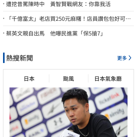
遭挖昔罵陳時中 黃智賢戰網友：你靠我活
「千億富太」老店買250元麻糬！店員讚包包好可
愛 笑回：我自己做的
蔡英文親自出馬 他曝民進黨「保5搶7」
熱搜新聞
更多
日本
颱風
日本氣象廳