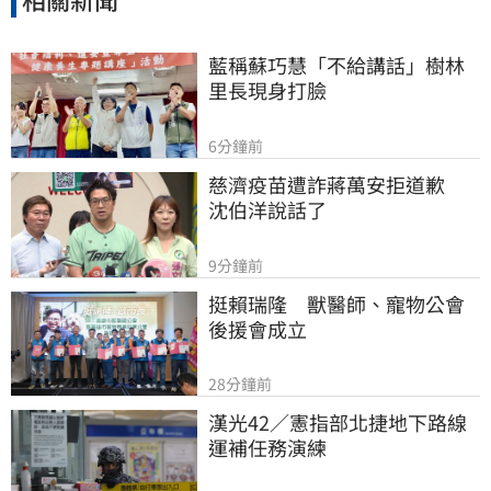
藍稱蘇巧慧「不給講話」樹林
里長現身打臉
6分鐘前
慈濟疫苗遭詐蔣萬安拒道歉　
沈伯洋說話了
9分鐘前
挺賴瑞隆　獸醫師、寵物公會
後援會成立
28分鐘前
漢光42／憲指部北捷地下路線
運補任務演練