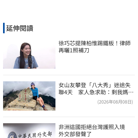
延伸閱讀
徐巧芯提陳柏惟踢鐵板！律師
再曬1照補刀
女山友攀登「八大秀」迷途失
聯4天 家人急求助：剩我媽還
沒找到
(2026年08月08日)
非洲這國拒絕台灣護照入境　
外交部發聲了