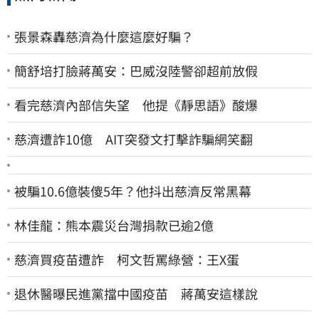
張景森轟慈濟為什麼這麼好騙？
簡舒培打臉蔣萬安：巴威沒陸警卻超前放假
看完慈濟內部信失望 他提《靜思語》酸爆
慈濟遭詐10億 AIT突發文打擊詐騙網笑翻
被騙10.6億裝傻5年？他抖出慈濟反常黑幕
林佳龍：熊本震災台灣捐款已逾2億
慈濟買疫苗遭詐 柯文哲罵綠營：王X蛋
退休醫曝民進黨擋中國疫苗 蔣萬安這樣說