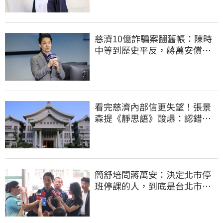
慈濟10億詐騙案翻舊帳：陳時
中等到歷史平反，蔣萬安償還
2022政治利息
看完慈濟內部信更失望！張景
森提《靜思語》酸爆：認錯有
那麼難？
簡舒培問蔣萬安：決定北市停
班停課的人，到底是台北市
長，還是氣象署？