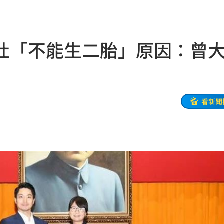
親切
19:15
活
19:15
吐「不能生二胎」原因：曾
照
19:13
炸裂
19:02
00
看新聞
勝
18:51
雙金
18:43
大咖
18:40
困
18:37
」
18:36