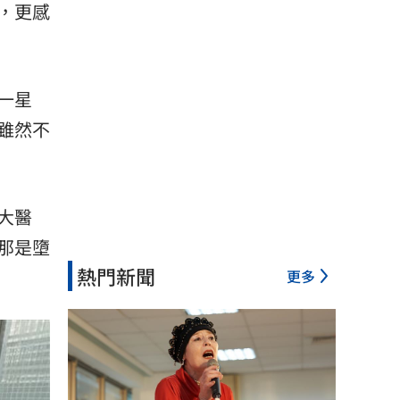
，更感
一星
雖然不
大醫
那是墮
熱門新聞
更多