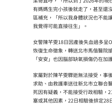
潔哥直呼，「所以到了2026年的
有媽媽生完小孩後就走了，甚至還
區補充，「所以我身體狀況也不能
我覺得可能直接往生」。
女警陳芊雯18日因產後失血過多呈O
恢復生命徵象，轉送北市馬偕醫院搶
「安安」也因腦部缺氧損傷仍在加
家屬對於陳芊雯驟逝無法接受，事後
求助、由救護車送往新北市立聯合
死因有疑義，不能接受行政相驗，2
塞或其他因素，22日相驗後排定28