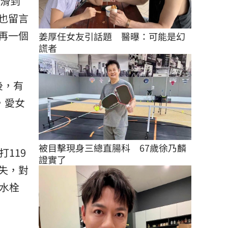
台滑到
也留言
再一個
姜厚任女友引話題　醫曝：可能是幻
謊者
後，有
，愛女
被目擊現身三總直腸科　67歲徐乃麟
119
證實了
失，對
水栓