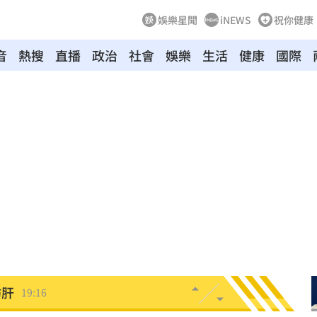
娛樂星聞
iNEWS
祝你健康
音
熱搜
直播
政治
社會
娛樂
生活
健康
國際
超好
19:33
面目
19:33
姿勢
19:32
崩潰
19:28
雄鷹
19:24
肪肝
19:16