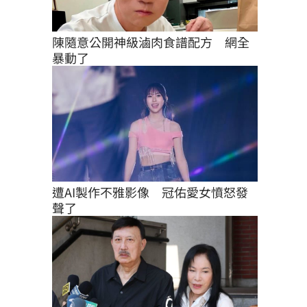
陳隨意公開神級滷肉食譜配方　網全
暴動了
遭AI製作不雅影像　冠佑愛女憤怒發
聲了