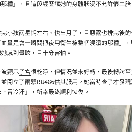
的那種」，且這段經歷讓她的身體狀況不允許懷二胎
熱潮
10:00
15
生完小孩兩星期左右、快出月子，且惡露也排完後的
「血量是會一瞬間把夜用衛生棉整個浸濕的那種」，
讓她感到暈眩，且十分害怕。
音波顯示
子宮
很乾淨，但情況並未好轉，最後轉診至
並開立了兩顆RU486供其服用。她當時查了才發現
床上冒冷汗」，所幸最終順利恢復。