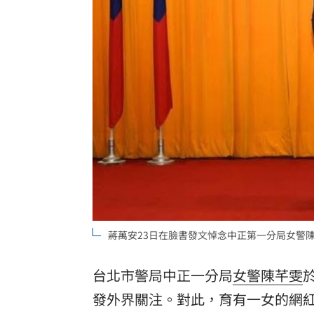
獨／曝YT暫停更3週 南珉貞：不是因為
李李仁慶祝父親節！合體大尾油土伯網
小孩不願繫安全帶！全機乘客慘滯留一
傳與女員工婚外情助升遷 FIFA主席回
台灣彩券開獎直播中
20:31
LIVE三立+24小時直播
15:27
三立iNEWS新聞台線上直播
18:00
蔣萬安23日在臉書發文悼念中正第一分局女警
商場戰國來臨 台中「頂奢大道」逐漸
台彩父親節推新刮刮樂千萬頭獎超「爸
台北市警局中正一分局
女警
陳芊雯
發外界關注。對此，育有一女的網
「拍片人的多重宇宙」職涯論壇9/12登