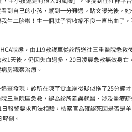
現在，生小孩還是有很大的風險」，並提到在社群平
沒看到自己的小孩，感到十分難過。貼文曝光後，她
讓我生二胎啦！生一個就子宮收縮不良一直出血了，
HCA狀態，由119救護車從診所送往三重醫院急救
救1天後，仍因失血過多，20日凌晨急救無效身亡
護病房觀察治療。
追查發現，診所在陳芊雯血崩後疑似拖了25分鐘才打
醫院三重院區急救，認為診所延誤就醫、涉及醫療疏
1日報警要求司法相驗，檢察官為確認死因是否是羊
日解剖。