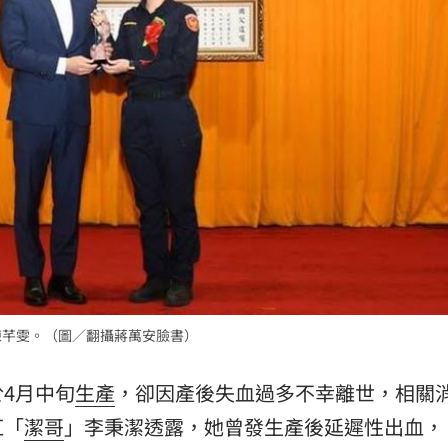
錢
18:34
看傻
18:33
晚
18:32
應了
18:31
陳芊雯。（圖／翻攝蔣萬安臉書）
成形
12:00
」氣
於4月中旬
生產
，卻因產後失血過多不幸離世，相關
12:00
紅「
潔哥
」李秉潔透露，她曾發生產後延遲性出血，
場！
10:30