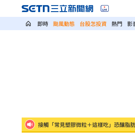
即時
颱風動態
台股怎投資
熱門
影
粉絲輕生後首露面！西村力演唱會狀態
阿信慘跌 親洩言承旭吳建豪周渝民真
「AI性愛機器人」將問世！聊天還可換
SBS歌謠大戰開播30分鐘傳災情！粉絲
羅戈8局失1分好投 兄弟火力爆發橫掃
接觸「常見塑膠微粒＋這樣吃」恐釀脂