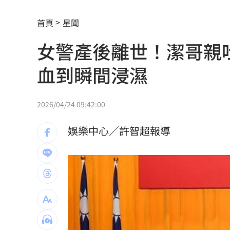
伍婉華喊白沙屯颱風致歉 全網打氣讚
首頁
星聞
月薪3萬多怎麼活下去？過來人揭真實生
女警產後離世！潔哥親
大咖歌后花蓮度假3天 喊話巧遇直接合
血到瞬間浸濕
3大SM門面擔歌謠大戰主持！同框顏值
繞違停貨車遭撞！嘉義婦慘死姪重傷
19:
2026/04/24 09:42:00
新濠建設單日狂掃5點 風佑築豪取8連
娛樂中心／許智超報導
震後徒手搬瓦礫救人 委國舉重名將摘
魯冰花原唱隔13年開唱 台下驚見一票
長野安曇野暴雨釀土石流 390住宿客受
白海豚轉輕颱！最快「今夜脫離暴風圈