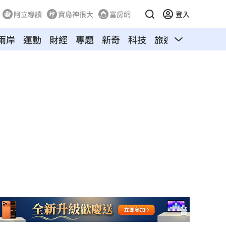
阿立導讀
寶島神很大
富房網
登入
兩岸
運動
財經
專題
新奇
科技
旅遊
汽車
寵物