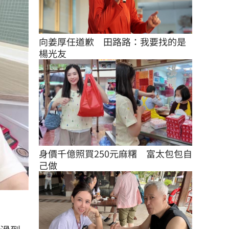
向姜厚任道歉　田路路：我要找的是
楊光友
身價千億照買250元麻糬　富太包包自
己做