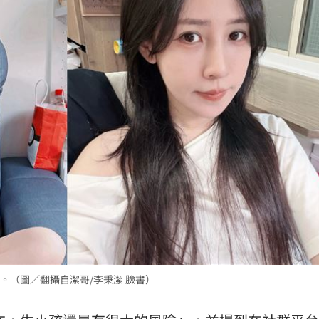
。（圖／翻攝自潔哥/李秉潔 臉書）