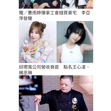
獨／曹雨婷爆拿工會錢買豪宅　李亞
萍發聲
邱瓈寬公司營收衰退　點名王心凌、
楊丞琳