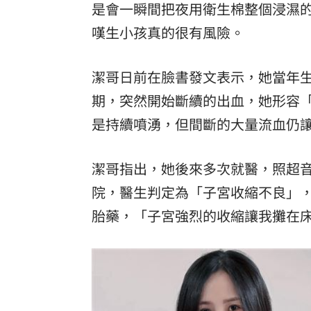
是會一瞬間把夜用衛生棉整個浸濕
8國球員齊聚高雄 Formosa 7s掀足球
嘆生小孩真的很有風險。
理想混蛋號召粉絲跨海追星吃美食！
18:
潔哥日前在臉書發文表示，她當年
期，突然開始斷續的出血，她形容
是持續噴湧，但間斷的大量流血仍
潔哥指出，她後來多次就醫，照超
院，醫生判定為「子宮收縮不良」，
胎藥，「子宮強烈的收縮讓我攤在