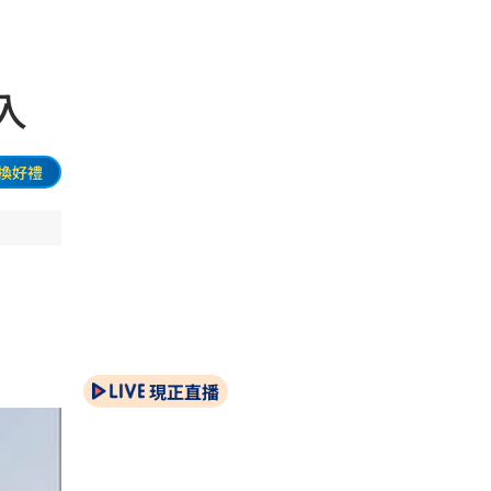
入
換好禮
現正直播