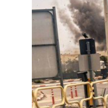
父親節送會拉筋的按摩椅 爸爸「筋歡喜
油品食安事件引關注 挑選保健食品要注
罕病博士彭士齊 輪椅上的生命覺醒！
11
酷澎「爸氣父親節」國際官方品牌齊聚