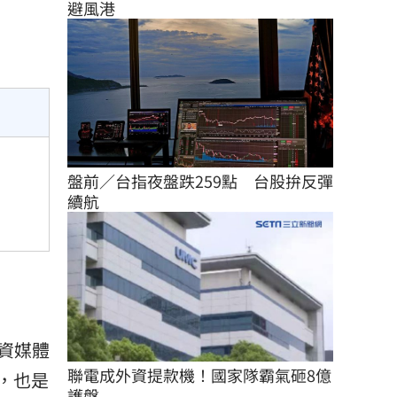
避風港
盤前／台指夜盤跌259點　台股拚反彈
續航
資媒體
聯電成外資提款機！國家隊霸氣砸8億
，也是
護盤