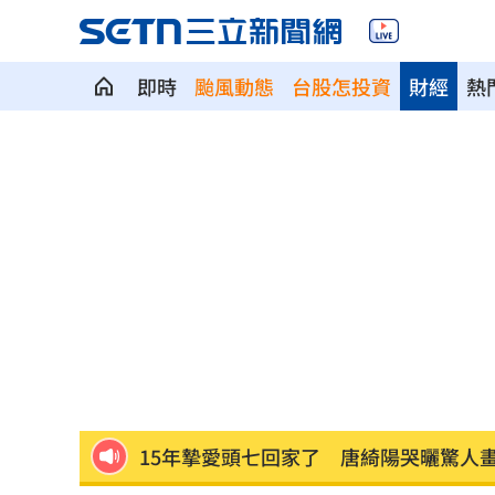
即時
颱風動態
台股怎投資
財經
熱
白海豚北轉關鍵！中部以北這天間歇性
中國急頒鎖國新法 他驚曝習近平焦慮2
不是化妝！女性1行為更易找到工作和伴
15年摯愛頭七回家了 唐綺陽哭曬驚人