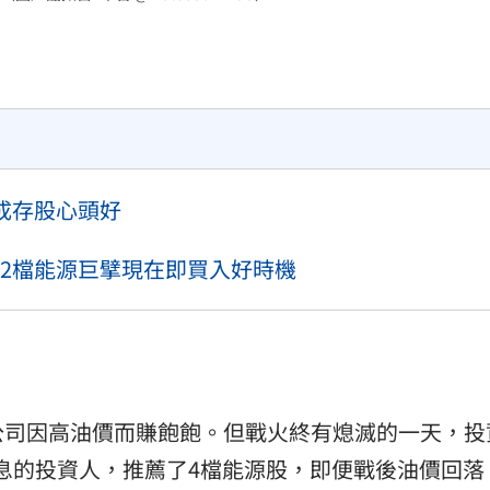
成存股心頭好
2檔能源巨擘現在即買入好時機
公司因高油價而賺飽飽。但戰火終有熄滅的一天，投
息的投資人，推薦了4檔能源股，即便戰後油價回落