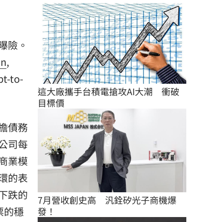
曝險。
on
,
to-
這大廠攜手台積電搶攻AI大潮　衝破
目標價
擔債務
公司每
商業模
環的表
下跌的
7月營收創史高　汎銓矽光子商機爆
票的穩
發！