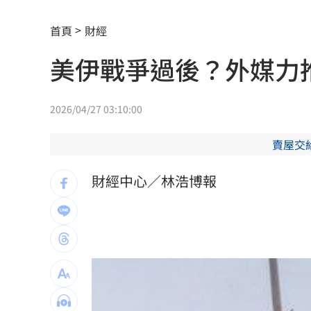
新／日本熊本爆5.1地震！多縣市明顯搖
首頁
財經
藍猛打台糖！律師神比喻酸爆
07:53
美伊戰爭過後？外媒力
小確幸！一早入帳4.2萬 還有18筆錢連
AAA第五波重磅名單！ITZY單飛的她也
2026/04/27 03:10:00
超微Q2財報好香 供應鏈4強必收
07:45
賣屋交
猥褻女同事…變態保全：幫妳克服心理
財經中心／林浩博報
國庫空了？中國啟動全球大追稅
07:41
鄭麗文捐熊本100萬 小粉紅抓1細節轟
獨／擁上千萬資產 70歲大咖男星公布
休旅車65萬有找 還標配通風座椅
07:30