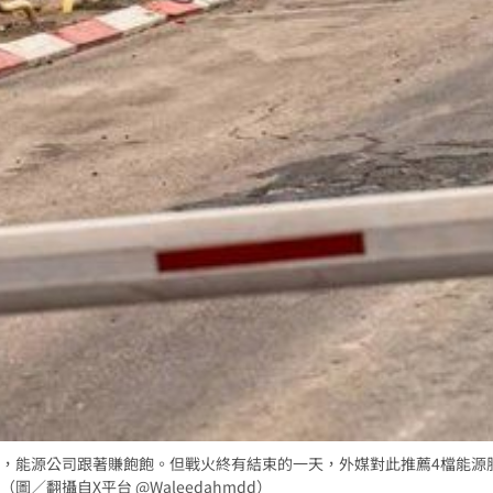
，能源公司跟著賺飽飽。但戰火終有結束的一天，外媒對此推薦4檔能源
／翻攝自X平台 @Waleedahmdd）