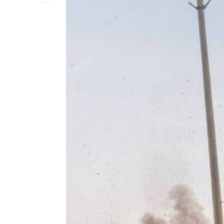
白海豚最新各國路徑曝 從這登陸直衝
家族沒人活過50歲 蔣友柏駁鉅額家產
以前沒EZWAY沒報關也買到？他：那叫
駐英代表處99Ｋ徵才 工作內容曝網酸
漢光首日出包！主戰車噴裝…居民撿到
伊朗警告波灣國家 美動武恐危及能源
台灣彩券開獎直播中
20:31
LIVE三立+24小時直播
15:27
三立iNEWS新聞台線上直播
18:00
市場到酒場料理！可果美蕃茄醬創無限