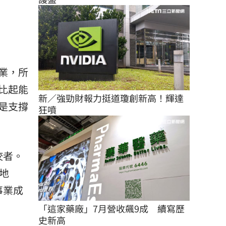
業，所
比起能
新／強勁財報力挺道瓊創新高！輝達
是支撐
狂噴
佼佼者。
地
事業成
「這家藥廠」7月營收飆9成　續寫歷
史新高