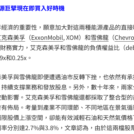
源巨擘現在即買入好時機
界經濟的重要性，願意加大對這兩種能源產品的直接
艾克森美孚
（
ExxonMobil
, XOM）和
雪佛龍
（
Chevr
財務實力，艾克森美孚和雪佛龍的負債權益比（debt-
9x和0.25x。
森美孚與雪佛龍即便遭遇油市反轉下挫，也依然有承
，持續支撐業務和發放股息。另外，數十年來，兩家
波動影響。艾克森美孚和雪佛龍還都採取了整合型的
皆有佈局。考量到產業不同環節、不同地區在景氣循
侷限股價上漲空間，卻能有效減輕石油和天然氣價格
分別達2.7%與3.8%，文章認為，由於這兩檔股