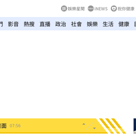
娛樂星聞
iNEWS
祝你健康
門
影音
熱搜
直播
政治
社會
娛樂
生活
健康
風雨
08:18
事
08:14
侶
08:06
畫面
07:56