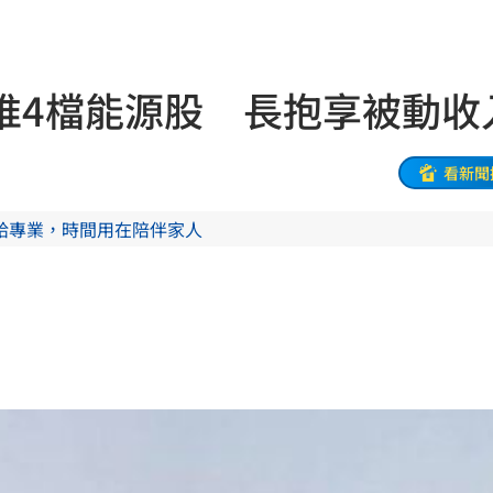
晃
07:55
推4檔能源股 長抱享被動收
發
07:53
來了
07:47
看新聞
給專業，時間用在陪伴家人
障礙
07:43
辱華
07:40
遺囑
07:31