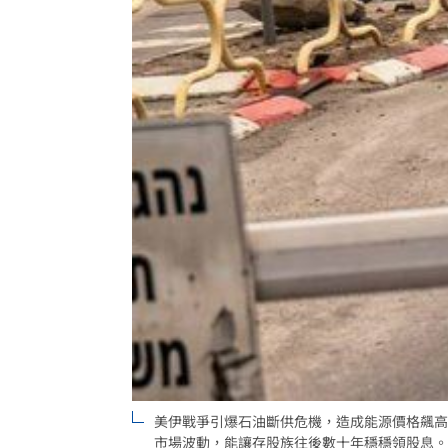
美伊戰爭引爆石油斷供危機，造成能源價格飆高
市場波動，能讓存股族往後數十年穩穩領股息。（圖