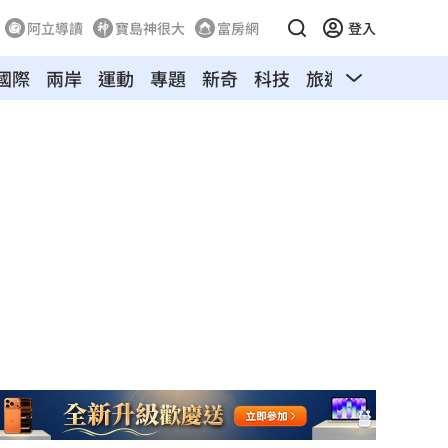
阿立導讀
寶島神很大
富房網
登入
國際
兩岸
運動
專題
新奇
科技
旅遊
汽車
寵物