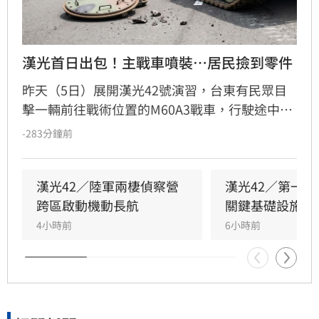
漢光首日出包！主戰車噴裝…居民撿到零件
昨天（5日）展開漢光42號演習，台東有民眾目
擊一輛前往戰術位置的M60A3戰車，行駛途中駕
駛逃生門竟意外脫落，畫面曝光後引發網路熱
-283分鐘前
議。軍方對此證實，經調查確認為車輛固定螺絲
未確實鎖緊，導致人為疏失造成零件掉落。
漢光42／陸軍兩棲偵察營
漢光42／第一
跨區啟動機動長航
關鍵基礎設施防
4小時前
6小時前