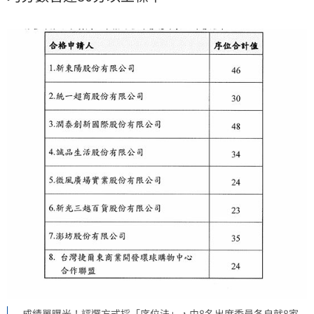
成績單曝光！評選方式採「序位法」，由8名出席委員各自就8家