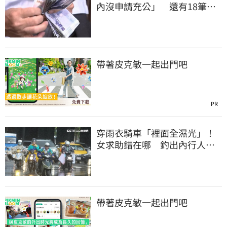
內沒申請充公」 還有18筆錢
連發到8月底
帶著皮克敏一起出門吧
PR
穿雨衣騎車「裡面全濕光」！
女求助錯在哪 釣出內行人解
答
帶著皮克敏一起出門吧