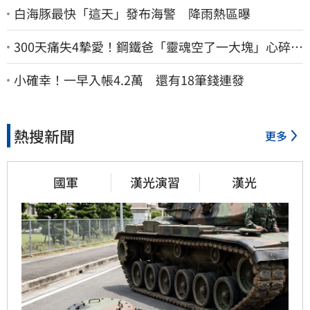
白海豚最快「這天」發布海警 降雨熱區曝
300天痛失4摯愛！鋼鐵爸「靈魂空了一大塊」心碎
喊：這輩子最痛的路
小確幸！一早入帳4.2萬 還有18筆錢連發
熱搜新聞
更多
國軍
漢光演習
漢光