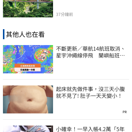
37分鐘前
其他人也在看
不斷更新／華航14航班取消、
星宇沖繩線停飛 蘭嶼船班停3
天半
起床就先做件事，沒三天小腹
就不見了! 肚子一天天變小！
PR
小確幸！一早入帳4.2萬「5年