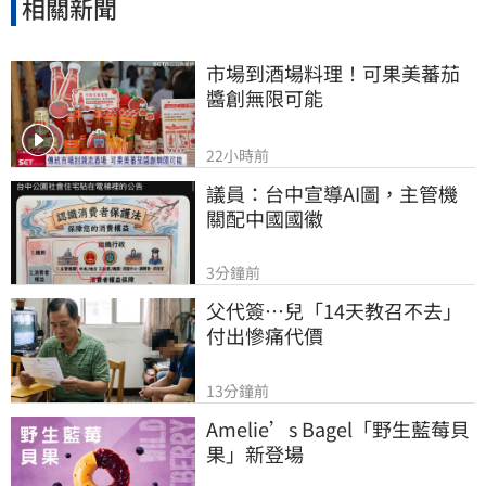
相關新聞
市場到酒場料理！可果美蕃茄
醬創無限可能
22小時前
議員：台中宣導AI圖，主管機
關配中國國徽
3分鐘前
父代簽…兒「14天教召不去」
付出慘痛代價
13分鐘前
Amelie’s Bagel「野生藍莓貝
果」新登場