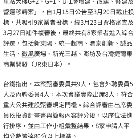
車站大樓G+2、G+1、U-1層增建、改建、修建及
營運移轉案」，自1月15日公告至3月20日截止投
標，共吸引9家業者投標，經3月23日資格審查及
3月27日補件複審後，最終共有8家業者進入綜合
評選，包括新東陽、統一超商、潤泰創新、誠品
生活、
微風
廣場、新光三越、澎坊及台灣捷爾東
商業開發（JR東日本）。
台鐵指出，本案甄審委員共9人，包含外聘委員5
人及內聘委員4人，本次會議實際出席8人，符合
重大公共建設甄審規定門檻。綜合評審由出席委
員依投資計畫書與簡報內容評分後，以序位法進
行排序，並由工作小組彙整結果，8家申請人平
均分數皆達80分以上標準。