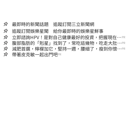
最即時的新聞話題 追蹤訂閱三立新聞網
追蹤訂閱娛樂星聞 給你最即時的娛樂星鮮事
立即諮詢HPV！是對自己健康最好的投資，把握現在不
PR
嫌晚！
腹部脂肪的「剋星」找到了，常吃這幾物，吃走大肚
PR
囊，瘦出小蠻腰
減肥首選，檸檬加它，堅持一週，腰細了，瘦到你懷疑
PR
人生
帶著皮克敏一起出門吧
PR