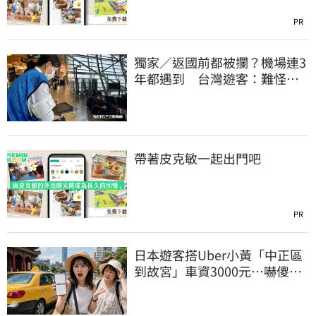
PR
獨家／返國前都被攔？機場連3
年都遇到 台灣遊客：難怪日
本觀光這麼強
帶著皮克敏一起出門吧
PR
日本遊客搭Uber小黃「中正區
到故宮」車資3000元…嚇傻：
都沒心情逛了