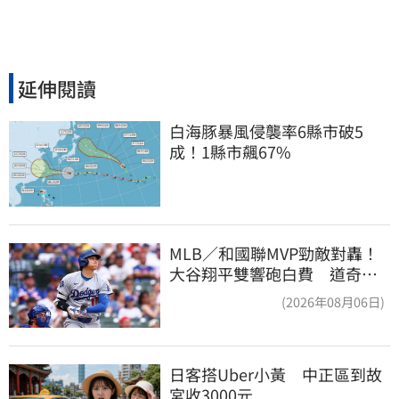
延伸閱讀
白海豚暴風侵襲率6縣市破5
成！1縣市飆67%
MLB／和國聯MVP勁敵對轟！
大谷翔平雙響砲白費 道奇連2
系列賽慘遭橫掃
(2026年08月06日)
日客搭Uber小黃　中正區到故
宮收3000元