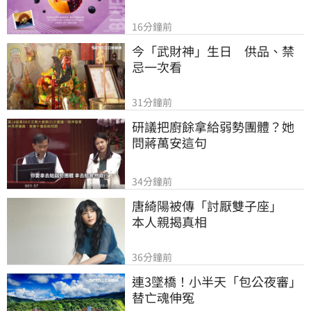
16分鐘前
今「武財神」生日　供品、禁
忌一次看
31分鐘前
研議把廚餘拿給弱勢團體？她
問蔣萬安這句
34分鐘前
唐綺陽被傳「討厭雙子座」　
本人親揭真相
36分鐘前
連3墜橋！小半天「包公夜審」
替亡魂伸冤