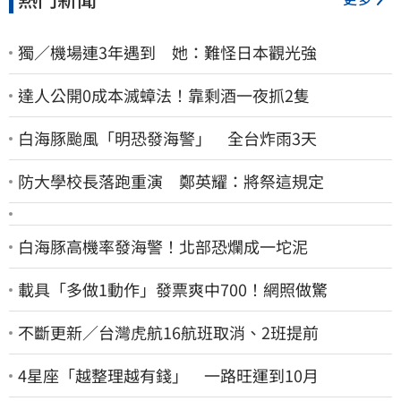
獨／機場連3年遇到 她：難怪日本觀光強
達人公開0成本滅蟑法！靠剩酒一夜抓2隻
白海豚颱風「明恐發海警」 全台炸雨3天
防大學校長落跑重演 鄭英耀：將祭這規定
白海豚高機率發海警！北部恐爛成一坨泥
載具「多做1動作」發票爽中700！網照做驚
不斷更新／台灣虎航16航班取消、2班提前
4星座「越整理越有錢」 一路旺運到10月