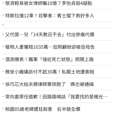
慈濟輕易被女律師騙10億？李怡貞拋4疑點
特斯拉撞12車！目擊者：賓士擋下救好多人
父代簽…兒「14天教召不去」付出慘痛代價
植物人妻獲賠1035萬…尪照顧她卻被岳母告
酒測爆表！職軍「接近死亡狀態」照開上路
晚安小雞痛訴付不起30萬！私闖土地遭索賠
徐巧芯大姑夫婿律師棄保跑了 媽也被通緝
突向姜厚任道歉！田路路喊話「我要找的是楊光
友」：當時太衝動
桃園85歲老婦遭尪殺害 右半臉全爛