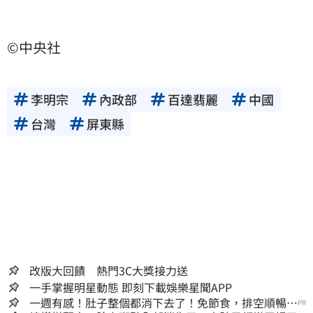
©中央社
李明宗
內政部
百達翡麗
中國
台灣
屏東縣
改版大回饋 熱門3C大獎接力送
一手掌握明星動態 即刻下載娛樂星聞APP
一週有感！肚子整個都消下去了！免節食，排空順暢就
PR