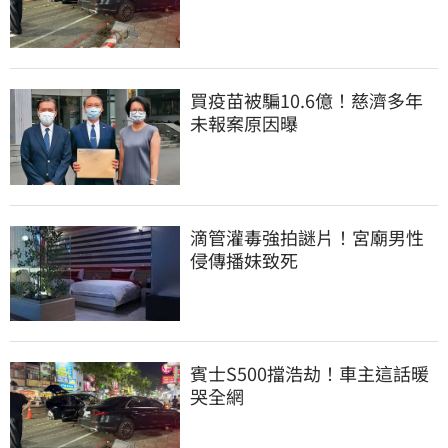
買疫苗被騙10.6億！慈濟多年
未報案原因曝
滴管灌毒強拍謎片！宮廟男性
侵傳播妹致死
賓士S500擋浩劫！車主這話暖
哭全網