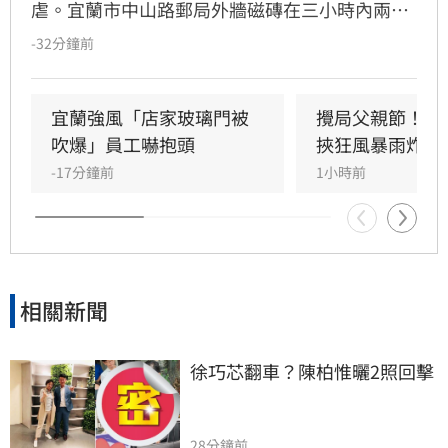
虐。宜蘭市中山路郵局外牆磁磚在三小時內兩度
剝落，武營街亦發生磁磚砸地險象，所幸無人傷
-32分鐘前
亡。此外，五結與三星鄉傳出路樹倒塌，市區選
舉看板受強風吹襲搖搖欲墜，烏石港賞鯨船被迫
全面停駛。
宜蘭強風「店家玻璃門被
攪局父親節！中
吹爆」員工嚇抱頭
挾狂風暴雨炸雙
-17分鐘前
1小時前
相關新聞
徐巧芯翻車？陳柏惟曬2照回擊
28分鐘前