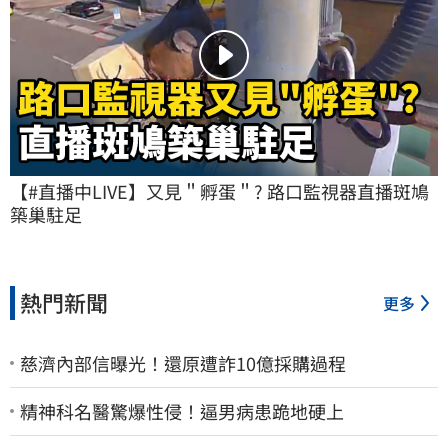
【#直播中LIVE】又見＂孵蛋＂? 路口監視器直播斑鳩
築巢駐足
熱門新聞
更多
慈濟內部信曝光！還原遭詐10億採購過程
精神科名醫驚爆性侵！逼男病患跪地硬上