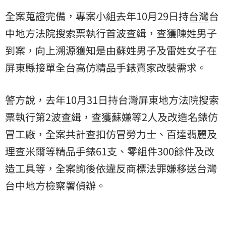
全案蒐證完備，專案小組去年10月29日持
台灣
台
中地方法院搜索票執行首波查緝，查獲陳姓男子
到案，向上溯源獲知是由蘇姓男子及雷姓女子在
屏東縣
接單全台高仿精品手錶賣家改裝需求。
警方說，去年10月31日持台灣屏東地方法院搜索
票執行第2波查緝，查獲蘇嫌等2人及改造名錶仿
冒工廠，全案共計查扣仿冒勞力士、
百達翡麗
及
理查米爾等精品手錶61支、零組件300餘件及改
造工具等，全案詢後依違反商標法罪嫌移送台灣
台中地方檢察署偵辦。