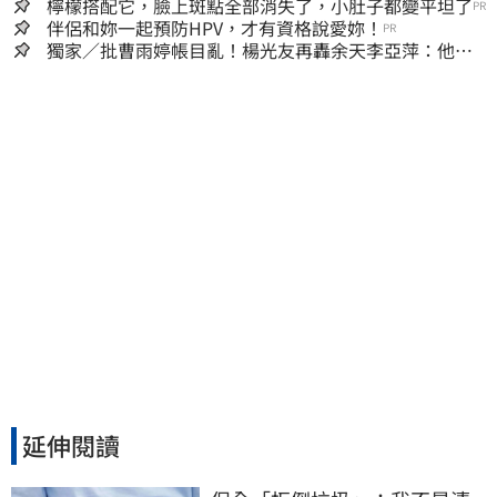
夠
檸檬搭配它，臉上斑點全部消失了，小肚子都變平坦了
PR
伴侶和妳一起預防HPV，才有資格說愛妳！
PR
獨家／批曹雨婷帳目亂！楊光友再轟余天李亞萍：他們
工會跟演藝圈沒關
延伸閱讀