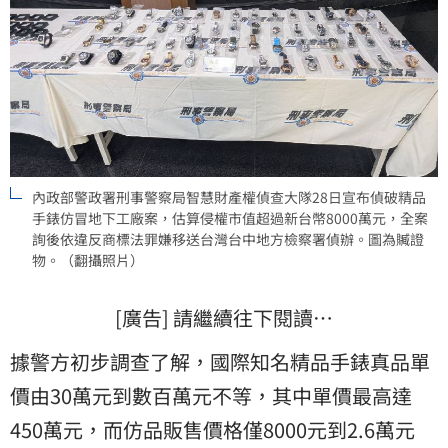
內政部警政署刑事警察局智慧財產權偵查大隊28日宣布偵破精品
手錶仿冒地下工廠案，估算侵權市值超過新台幣8000萬元，全案
詢後依違反商標法罪嫌移送台灣台中地方檢察署偵辦。圖為贓證
物。（翻攝照片）
[廣告] 請繼續往下閱讀…
據警方初步調查了解，國際知名精品手錶真品單
價由30萬元到數百萬元不等，其中單價最高達
450萬元，而仿品販售價格僅8000元到2.6萬元