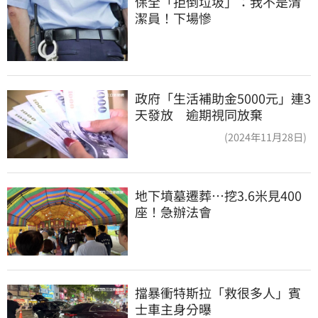
保全「拒倒垃圾」：我不是清
潔員！下場慘
政府「生活補助金5000元」連3
天發放 逾期視同放棄
(2024年11月28日)
地下墳墓遷葬…挖3.6米見400
座！急辦法會
擋暴衝特斯拉「救很多人」賓
士車主身分曝