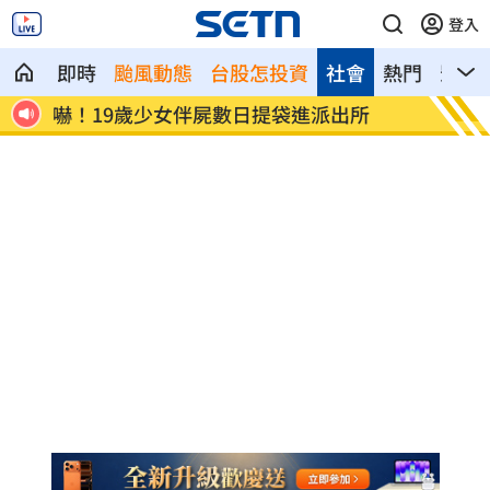
登入
即時
颱風動態
台股怎投資
社會
熱門
影音
常黑幕
嚇！19歲少女伴屍數日提袋進派出所
白海豚