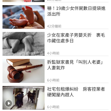
嚇！19歲少女伴屍數日提袋進
派出所
42分鐘前
少女在家產子男嬰夭折　裹毛
巾藏住處多日
4小時前
拆監獄家書見「叫別人老婆」
人妻氣炸
6小時前
社宅包租爆糾紛　房客控業者
硬闖屋內趕人
6小時前