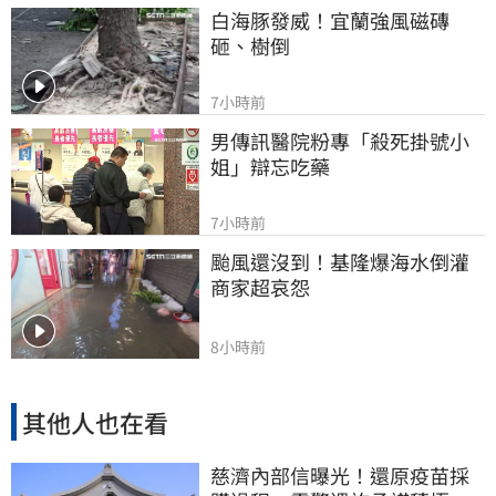
白海豚發威！宜蘭強風磁磚
砸、樹倒
7小時前
男傳訊醫院粉專「殺死掛號小
姐」辯忘吃藥
7小時前
颱風還沒到！基隆爆海水倒灌 
商家超哀怨
8小時前
其他人也在看
慈濟內部信曝光！還原疫苗採