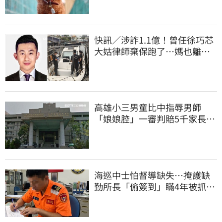
快訊／涉詐1.1億！曾任徐巧芯
大姑律師棄保跑了…媽也離
境 桃檢發通緝
高雄小三男童比中指辱男師
「娘娘腔」一審判賠5千家長不
服上訴 二審更慘
海巡中士怕督導缺失…掩護缺
勤所長「偷簽到」瞞4年被抓
包！下場曝光