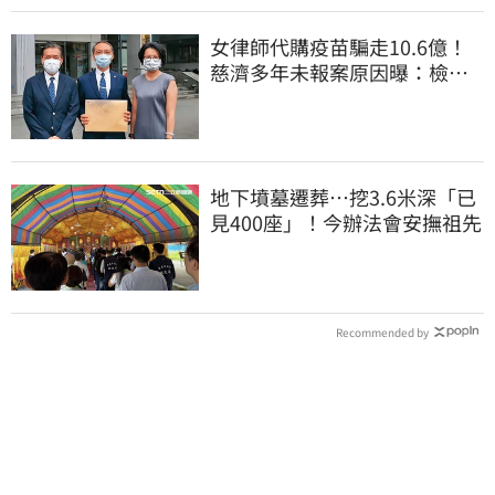
女律師代購疫苗騙走10.6億！
慈濟多年未報案原因曝：檢警
上門才知被騙
地下墳墓遷葬…挖3.6米深「已
見400座」！今辦法會安撫祖先
Recommended by