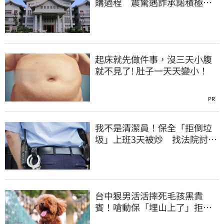
購過程 震驚遇詐承諾積極追
回善款
起床就先做件事，沒三天小腹
就不見了! 肚子一天天變小！
PR
我不是清潔員！保全「拒倒垃
圾」上班3天被炒 找法院討公
道結果出爐
台中狠男活活摔死毛孩黑貴
賓！嗆動保「埋山上了」拒交
屍體 下場曝光