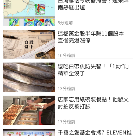
白海豚估今晚發海警！週末降
雨熱區出爐
5分鐘前
這檔萬金股半年賺11個股本　
直衝亮燈漲停
10分鐘前
嬤吃白帶魚防失智！「1動作」
精華全沒了
13分鐘前
店家忘用紙碗裝餐點！他發文
討拍反被打臉
17分鐘前
千禧之愛基金會攜7-ELEVEN推