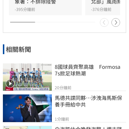
區需防焚風，且8月底前全台降雨機率偏高，特
象署：不排除陸警
北部」風雨熱區
別是南部地區，建議民眾提前做好防颱準備。
-395分鐘前
-376分鐘前
相關新聞
8國球員齊聚高雄　Formosa 
7s掀足球熱潮
20分鐘前
馬德共諜同夥…涉洩海馬斯保
養手冊給中共
1分鐘前