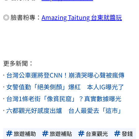
◎ 臉書粉專：
Amazing Taitung 台東就醬玩
更多新聞：
台灣公車運將登CNN！崩潰哭曝心聲被瘋傳
女警值勤「絕美側顏」爆紅 本人IG曝光了
台灣1條老街「像貧民窟」？真實數據曝光
六都觀光好感度出爐 台人最愛去「這市」
旅遊補助
旅遊補貼
台東觀光
發錢