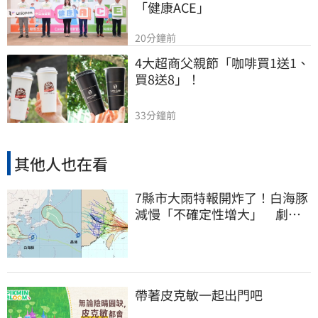
「健康ACE」
20分鐘前
4大超商父親節「咖啡買1送1、
買8送8」！
33分鐘前
其他人也在看
7縣市大雨特報開炸了！白海豚
減慢「不確定性增大」 劇烈
降雨狂轟3天
帶著皮克敏一起出門吧