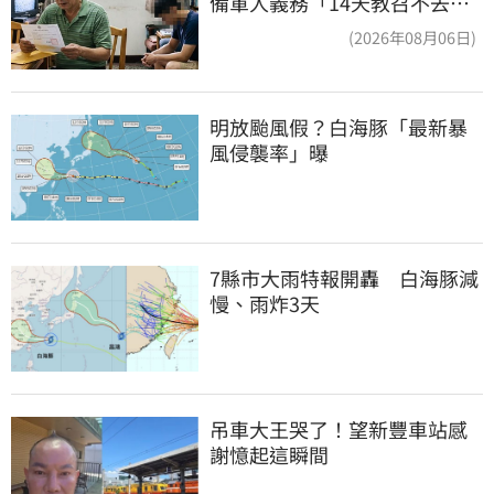
備軍人義務「14天教召不去」
換3個月刑期
(2026年08月06日)
明放颱風假？白海豚「最新暴
風侵襲率」曝
7縣市大雨特報開轟　白海豚減
慢、雨炸3天
吊車大王哭了！望新豐車站感
謝憶起這瞬間