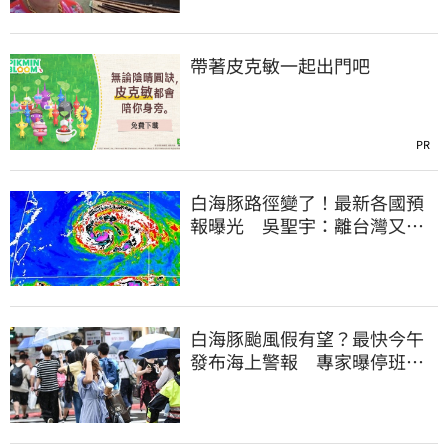
帶著皮克敏一起出門吧
PR
白海豚路徑變了！最新各國預
報曝光 吳聖宇：離台灣又更
近一點
白海豚颱風假有望？最快今午
發布海上警報 專家曝停班停
課機率