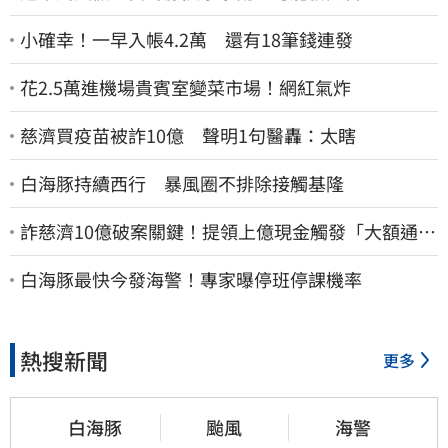
小確幸！一早入帳4.2萬 還有18筆錢連發
花2.5萬進機場貴賓室變菜市場！網紅氣炸
慈濟買疫苗被詐10億 聲明1句醫轟：太瞎
白海豚持續西行 暴風圈不排除接觸基隆
詐慈濟10億破案關鍵！提領上億現金觸發「大額通
報」神鬼律師遭擊落內幕
白海豚最快今發海警！專家曝停班停課機率
熱搜新聞
更多
白海豚
颱風
海警