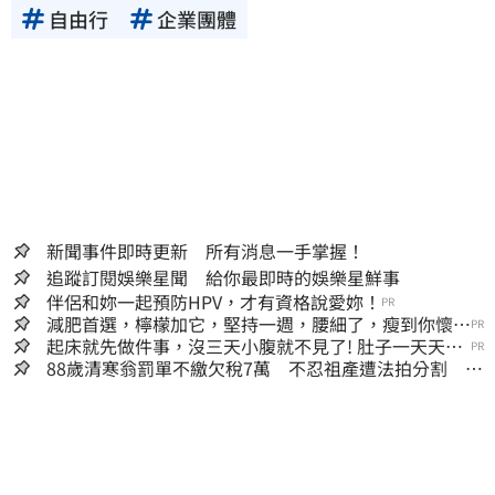
自由行
企業團體
新聞事件即時更新 所有消息一手掌握！
追蹤訂閱娛樂星聞 給你最即時的娛樂星鮮事
伴侶和妳一起預防HPV，才有資格說愛妳！
PR
減肥首選，檸檬加它，堅持一週，腰細了，瘦到你懷疑
PR
人生
起床就先做件事，沒三天小腹就不見了! 肚子一天天變
PR
小！
88歲清寒翁罰單不繳欠稅7萬 不忍祖產遭法拍分割 家
族按月代繳償債