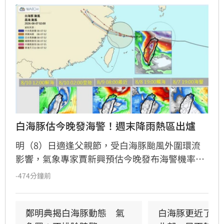
白海豚估今晚發海警！週末降雨熱區出爐
明（8）日適逢父親節，受白海豚颱風外圍環流
影響，氣象專家賈新興預估今晚發布海警機率
高。週末期間，台中以北及東北角慎防較大雨
-474分鐘前
勢，北部沿海與恆春半島需留意強陣風。下週一
起轉受西南風影響，嘉義以南進入長降雨期，提
醒民眾留意天氣變化。此外，今起至14日花東地
鄭明典揭白海豚動態　氣
白海豚更近了！