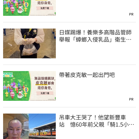
PR
日媒踢爆！養樂多高階品管師
舉報「蟑螂入侵乳品」衛生局
突擊稽查結果曝
帶著皮克敏一起出門吧
PR
吊車大王哭了！他望新豐車
站 憶60年前父親「騎1.5小時
單車載他圓夢」