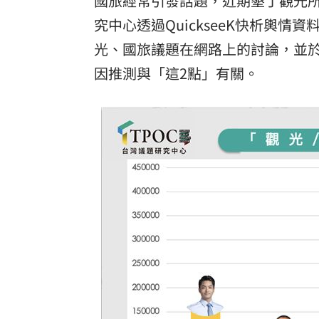
國旅經常引發話題，近期墾丁觀光所
究中心透過QuickseeK快析輿情資
8國球員齊聚高雄 Formosa 7s掀足球
光、國旅議題在網路上的討論，並
理想混蛋號召粉絲跨海追星吃美食！
18:
因推測與「這2點」有關。