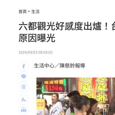
醫揭「長輩吃西藥5大迷思」恐害洗腎
08
首頁
生活
台中「送肉粽」撞王功漁火節？喪家急
六都觀光好感度出爐！
被點名疫苗詐騙幫兇！柯志恩嗆1句網罵
原因曝光
松屋小編：為何大家不來吃？網揭3大問
白海豚勾到台灣陸地 一波波雨帶開炸
2024/09/03 08:09:00
盤前／Fed升息警報降 台股反攻關鍵曝
生活中心／陳慈鈴報導
廣末涼子走過低谷吐真心 被兒一句話
當年日本捐台AZ疫苗真相曝 專為台灣
美官員：伊朗與阿曼很快就荷莫茲達成
植物人妻獲賠1035萬…尪照顧她卻被岳