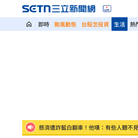
即時
颱風動態
台股怎投資
生活
熱
47歲婦腹痛才知懷孕！女嬰出生全家嚇
林逸欣首個父親節淚崩！12條家規逼哭
重磅跨界！《GTA6》預覽登陸「這平台
他驚曝時間軸 揭藍白造謠「擋疫苗」
尹衍樑一生最難忘父親這3堂課！逼哭全
慈濟遭詐藍白翻車！他嘆：有些人聽不