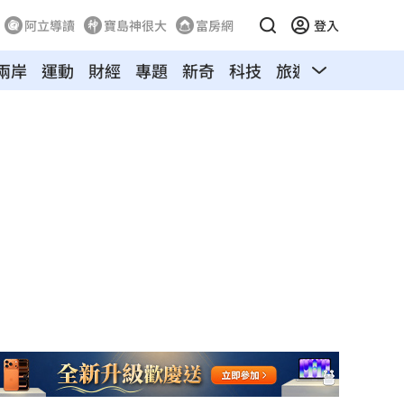
阿立導讀
寶島神很大
富房網
登入
兩岸
運動
財經
專題
新奇
科技
旅遊
汽車
寵物