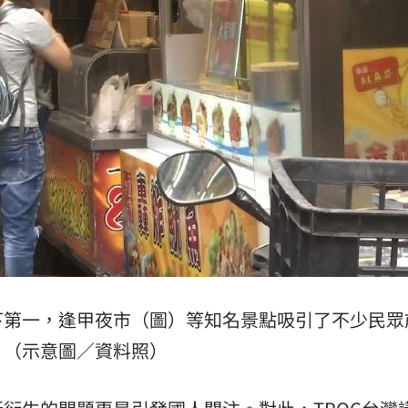
台灣
07:00
生產
06:52
炸
06:40
多人
06:37
成形
12:00
下第一，逢甲夜市（圖）等知名景點吸引了不少民眾
（示意圖／資料照）
」氣
12:00
場！
10:30