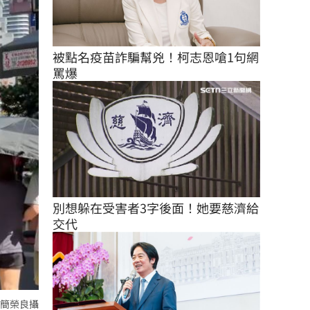
被點名疫苗詐騙幫兇！柯志恩嗆1句網
罵爆
別想躲在受害者3字後面！她要慈濟給
交代
簡榮良攝