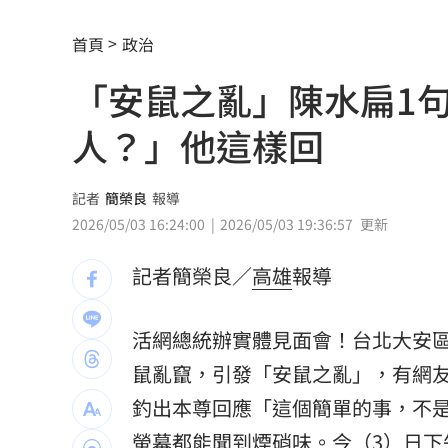
獨／早療課彈7歲童額頭 家長控不當治
首頁
政治
AKIRA開唱藏彩蛋！兒子首度驚喜獻「
「安鼠之亂」陳水扁1
台灣囡仔來了 馬蒔權開唱嗨喊：我是
人？」他這樣回
驚傳駭客猛攻華爾街 多家受害者已吐
公推孫散步遭撞亡 女慟:沒有爸爸的父親
記者
簡榮良
報導
2026/05/03 16:24:00
2026/05/03 19:36:57
更新
台南大貨車、自小客事故 1名駕駛死亡
記者簡榮良／
高雄
報導
崔立于高雄開唱 台下讓他氣噗噗：隨
兄弟打線突破後勁 黃韋盛3打點率隊2
活網總統辦實體見面會！台北大安
鼠亂竄，引發「安鼠之亂」，有網友在
龍藏經7折仍要131.6萬 他原價現金秒
釣出本尊回應「這個簡單的事，不
99歲婆婆「月花35萬」！66歲媳無法退
螢幕都能聞到煙硝味。今（3）日下