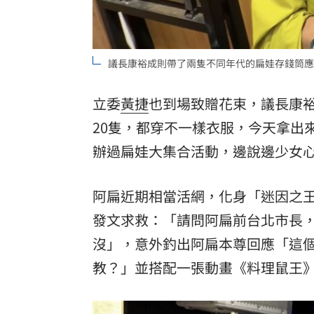
議長康裕成則帶了兩隻不同年代的扁娃存錢筒應
立委
黃捷
也到場致贈花束，議長康
20隻，都穿不一樣衣服，今天拿出
辦過扁娃大集合活動，邊說邊少女
阿扁近期相當活網，化身「迷因之王」
發文求救：「請問阿扁前台北市長
沒」，意外釣出阿扁本尊回應「這
教？」並搭配一張動畫《料理鼠王