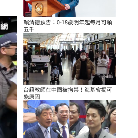
賴清德預告：0-18歲明年起每月可領
五千
台籍教師在中國被拘禁！海基會揭可
能原因