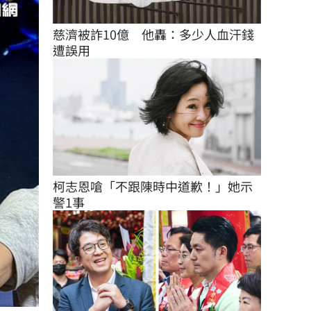
慈濟被詐10億　他轟：多少人血汗錢
遭誤用
柯志恩嗆「不跟陳時中道歉！」她示
警1事