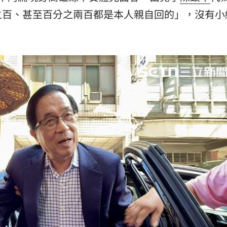
目標
19:18
之百、甚至百分之兩百都是本人親自回的」，沒有小
19:12
霸凌
19:08
19:03
留情
19:03
股
19:03
成形
12:00