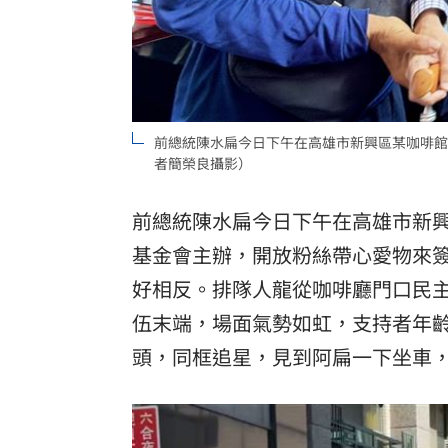
台彩父親節推新刮刮樂千萬頭獎超「爸
「拍片人的多重宇宙」職涯論壇9/12登
8國球員齊聚高雄 Formosa 7s掀足球
前總統陳水扁今日下午在高雄市新興區某咖啡館
者簡榮良攝影）
理想混蛋號召粉絲跨海追星吃美食！
18:
前總統陳水扁今日下午在高雄市新
基金會
主辦，開放粉絲帶心愛物來
好相反。排隊人龍從咖啡廳門口民
伍末端，場面氣勢如虹，支持者年齡
頭，同框追星，見到阿扁一下坐車