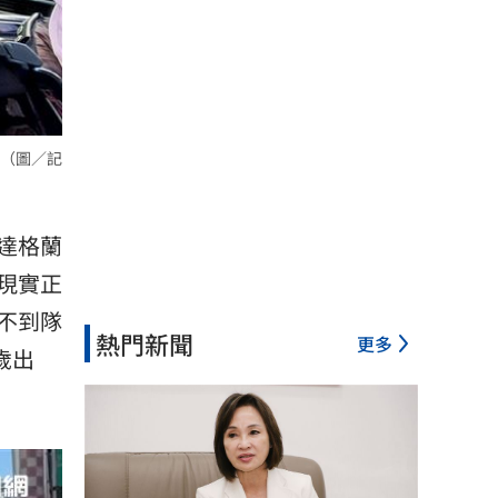
（圖／記
達格蘭
現實正
不到隊
熱門新聞
更多
歲出