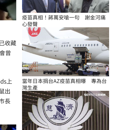
疫苗真相！蔣萬安嗆一句　謝金河痛
心發聲
己收藏
會曾
ds上
當年日本捐台AZ疫苗真相曝　專為台
灣生產
鼠出
市長