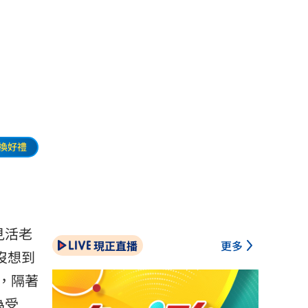
換好禮
見活老
現正直播
更多
沒想到
，隔著
為受