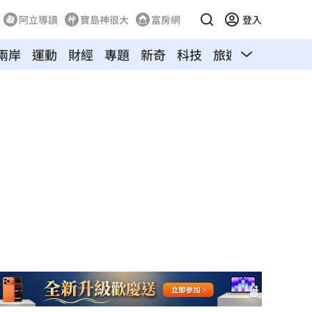
阿立導讀
寶島神很大
富房網
登入
兩岸
運動
財經
專題
新奇
科技
旅遊
汽車
寵物