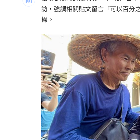
外野僅是短暫快樂 餅總曝張皓崴終極
訪，強調相關貼文留言「可以百分
操。
想靠正二翻本？ 達人教戰槓反ETF心法
男同事追求不成跟騷偷拍 女師控校方
演習硬上路還無照！鳳山女慘收10萬單
一軍不是來跑龍套 餅總對新人不手下
靠2根鐵軌橫掃AI鏈 川湖財報衝上萬金
台灣彩券開獎直播中
20:31
LIVE三立+24小時直播
15:27
三立iNEWS新聞台線上直播
18:00
商場戰國來臨 台中「頂奢大道」逐漸