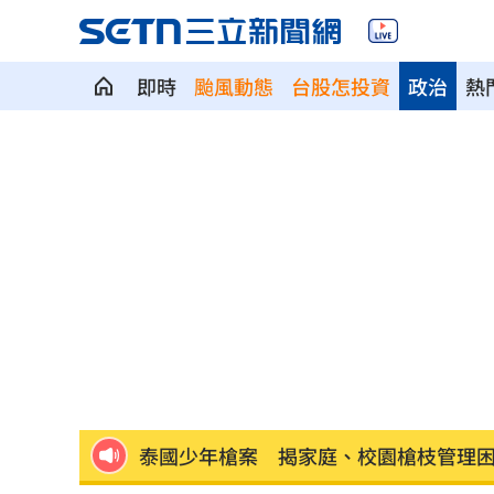
即時
颱風動態
台股怎投資
政治
熱
一直放屁還大不出來！醫揭大腸癌3警訊
攪局父親節！中颱白海豚挾狂風暴雨炸
颱風假宣布了！明天「1縣市停班停課」
泰國少年槍案 揭家庭、校園槍枝管理