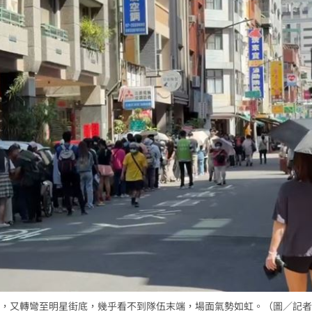
，又轉彎至明星街底，幾乎看不到隊伍末端，場面氣勢如虹。（圖／記者