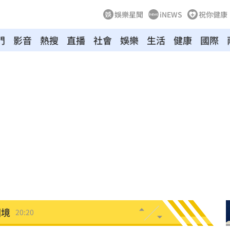
娛樂星聞
iNEWS
祝你健康
門
影音
熱搜
直播
社會
娛樂
生活
健康
國際
20:37
雙北
20:30
20:25
困境
20:20