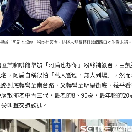
」氣
12:00
場！
10:30
熱潮
10:00
舉辦「阿扁也想你」粉絲補簽會，排隊人龍得轉好幾個路口才能看末端。
15
興區某咖啡館舉辦「阿扁也想你」粉絲補簽會，由
凱
簽名，阿扁自稱很怕「萬人響應，無人到場」，然而
主路到底轉彎至南台路，又轉彎至明星街底，幾乎看
層散佈老中青三代，最老的8、90歲，最年輕的20
，尖叫聲夾道歡迎。