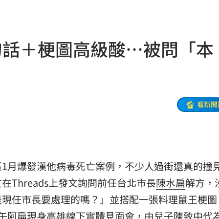
療
20:11
聲」
20:06
句話＋梗圖高級酸…被問「本
誰？
20:05
贖金
20:02
節
19:42
看新聞
19:38
便啦
19:32
連勝
19:32
區1月爆發漢他病毒死亡案例，不少人過街還真的撞
Threads上發文詢問前任台北市長
陳水扁
解方，
結帳
19:29
是現任市長要處理的嗎？」並搭配一張料理鼠王梗圖
休
19:20
午阿扁現身高雄線下實體見面會，由兒子
陳致中
代