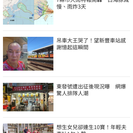
慢、雨炸3天
吊車大王哭了！望新豐車站感
謝憶起這瞬間
東發號遭出征後現況曝　網爆
驚人排隊人潮
想生女兒卻連生10寶！年輕夫