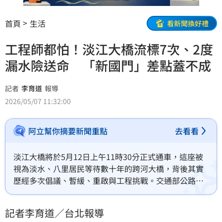
首頁
生活
看新聞換好禮
工程師都怕！淡江大橋流標7次、2度
漏水險送命 「新國門」差點蓋不成
記者
李育道
報導
2026/05/07 11:32:00
阿立幫你摘要新聞重點
去看看
淡江大橋將於5月12日上午11時30分正式通車，這座被
視為淡水、八里居民等待數十年的跨河大橋，背後其實
歷經多次倡議、暫緩、重啟與工程挑戰。交通部公路局
長林福山今（7）日接受廣播節目專訪時指出，淡江大橋
從民國69年左右就已有構想，期間受到交通需求、環
記者李育道／台北報導
評、生態與景觀衝擊等因素影響，直到台北港開港、台