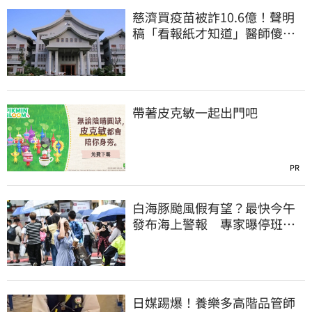
慈濟買疫苗被詐10.6億！聲明
稿「看報紙才知道」醫師傻
眼：太瞎了
帶著皮克敏一起出門吧
PR
白海豚颱風假有望？最快今午
發布海上警報 專家曝停班停
課機率
日媒踢爆！養樂多高階品管師