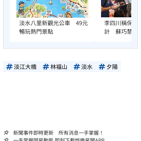
李四川稱保住
淡水八里新觀光公車　49元
計　蘇巧慧說
暢玩熱門景點
淡江大橋
林福山
淡水
夕陽
新聞事件即時更新 所有消息一手掌握！
一手掌握明星動態 即刻下載娛樂星聞APP