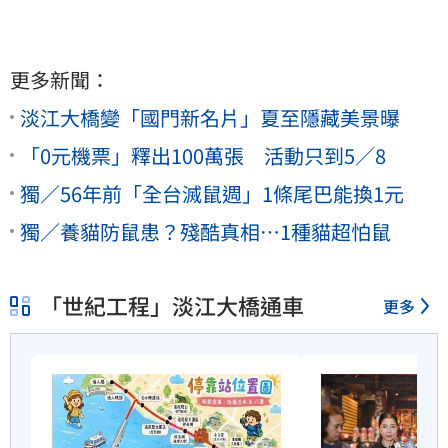
更多新聞：
淡江大橋變「國門新名片」夏至隱藏美景曝
「0元機票」釋出100萬張 活動只到5／8
獨／56年前「全台滅鼠週」1條尾巴能換1元
獨／養貓防鼠患？殘酷真相…1種貓超怕鼠
「世紀工程」淡江大橋通車
更多