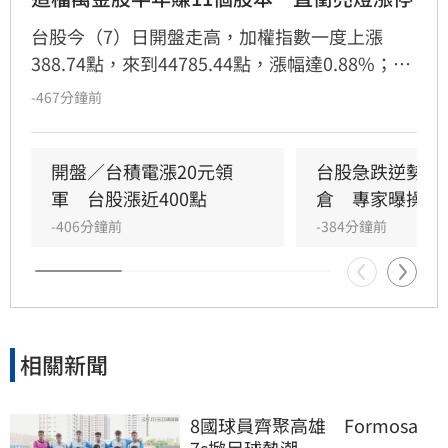
台股今（7）日開盤走高，加權指數一度上漲
388.74點，來到44785.44點，漲幅達0.88%；不
過買盤後繼無力，截至9時39分，指數翻黑向
-467分鐘前
下，下跌103.32點，跌幅0.32%，暫報44293.38
點。市場焦點鎖定新萬金股川湖（2059），由於
昨日公布的財報表現亮眼，股價開盤即直奔漲停
開盤／台積電漲20元領
台股急跌逆勢買
鎖住，來到11110元，激勵同族群概念股同步走
軍　台股漲近400點
倉　專家曝操作
揚。
-406分鐘前
-384分鐘前
相關新聞
8國球員齊聚高雄　Formosa 
7s掀足球熱潮