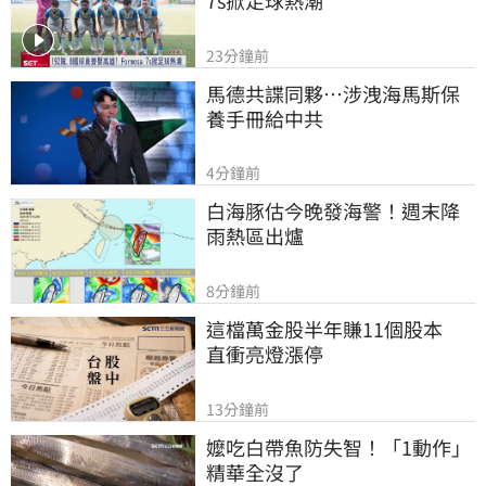
23分鐘前
馬德共諜同夥…涉洩海馬斯保
養手冊給中共
4分鐘前
白海豚估今晚發海警！週末降
雨熱區出爐
8分鐘前
這檔萬金股半年賺11個股本　
直衝亮燈漲停
13分鐘前
嬤吃白帶魚防失智！「1動作」
精華全沒了