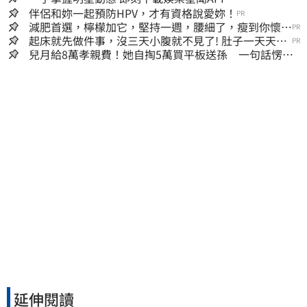
伴侶和妳一起預防HPV，才有資格說愛妳！
PR
減肥首選，檸檬加它，堅持一週，腰細了，瘦到你懷疑
PR
人生
起床就先做件事，沒三天小腹就不見了! 肚子一天天變
PR
小！
兒月給8萬孝親費！她自掏5萬買平板送孫 一句話愣原
地「傷心不已」
延伸閱讀