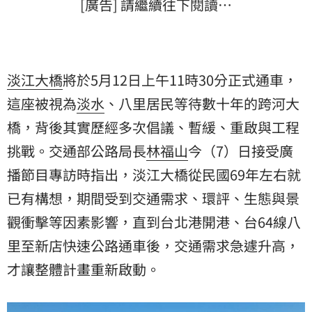
[廣告] 請繼續往下閱讀…
淡江大橋
將於5月12日上午11時30分正式通車，
這座被視為
淡水
、八里居民等待數十年的跨河大
橋，背後其實歷經多次倡議、暫緩、重啟與工程
挑戰。交通部公路局長
林福山
今（7）日接受廣
播節目專訪時指出，淡江大橋從民國69年左右就
已有構想，期間受到交通需求、環評、生態與景
觀衝擊等因素影響，直到台北港開港、台64線八
里至新店快速公路通車後，交通需求急遽升高，
才讓整體計畫重新啟動。