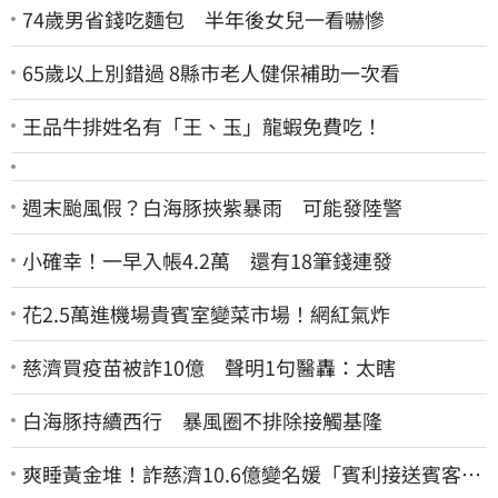
74歲男省錢吃麵包 半年後女兒一看嚇慘
65歲以上別錯過 8縣市老人健保補助一次看
王品牛排姓名有「王、玉」龍蝦免費吃！
週末颱風假？白海豚挾紫暴雨 可能發陸警
小確幸！一早入帳4.2萬 還有18筆錢連發
花2.5萬進機場貴賓室變菜市場！網紅氣炸
慈濟買疫苗被詐10億 聲明1句醫轟：太瞎
白海豚持續西行 暴風圈不排除接觸基隆
爽睡黃金堆！詐慈濟10.6億變名媛「賓利接送賓客」