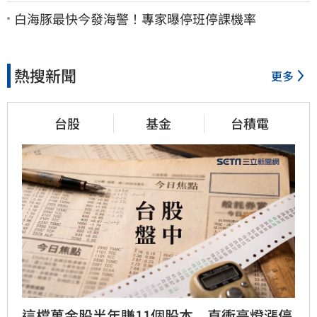
女律師超奢華生活曝光
白海豚最快今發海警！專家曝停班停課機率
熱搜新聞
更多
台股
基金
台積電
這檔萬金股半年賺11個股本　直衝亮燈漲停