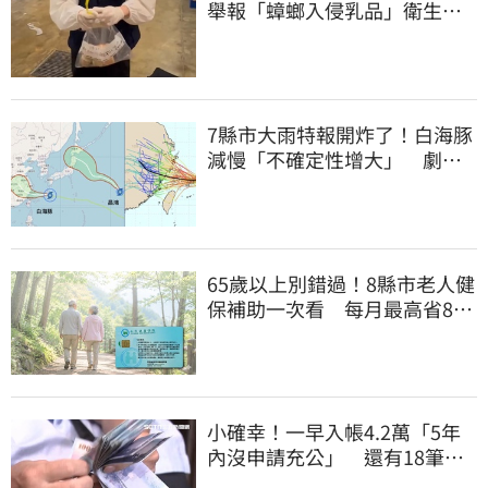
舉報「蟑螂入侵乳品」衛生局
突擊稽查結果曝
7縣市大雨特報開炸了！白海豚
減慢「不確定性增大」 劇烈
降雨狂轟3天
65歲以上別錯過！8縣市老人健
保補助一次看 每月最高省826
元
小確幸！一早入帳4.2萬「5年
內沒申請充公」 還有18筆錢
連發到8月底