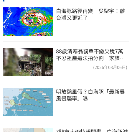
白海豚路徑再變　吳聖宇：離
台灣又更近了
88歲清寒翁罰單不繳欠稅7萬
不忍祖產遭法拍分割 家族按
月代繳償債
(2026年08月06日)
明放颱風假？白海豚「最新暴
風侵襲率」曝
7縣市大雨特報開轟　白海豚減