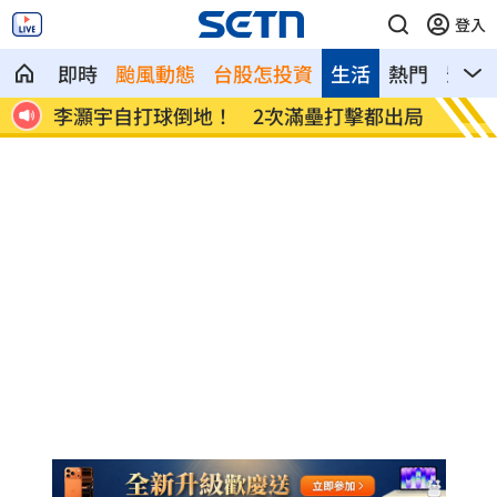
登入
即時
颱風動態
台股怎投資
生活
熱門
影音
出爐
李灝宇自打球倒地！ 2次滿壘打擊都出局
Min
相