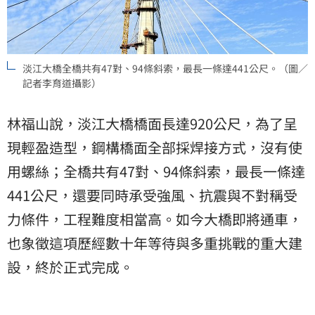
淡江大橋全橋共有47對、94條斜索，最長一條達441公尺。（圖／
記者李育道攝影）
林福山說，淡江大橋橋面長達920公尺，為了呈
現輕盈造型，鋼構橋面全部採焊接方式，沒有使
用螺絲；全橋共有47對、94條斜索，最長一條達
441公尺，還要同時承受強風、抗震與不對稱受
力條件，工程難度相當高。如今大橋即將通車，
也象徵這項歷經數十年等待與多重挑戰的重大建
設，終於正式完成。