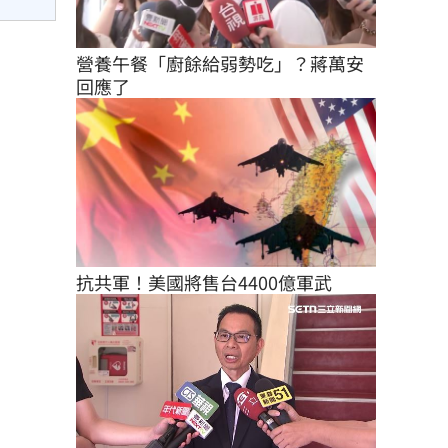
營養午餐「廚餘給弱勢吃」？蔣萬安
回應了
抗共軍！美國將售台4400億軍武