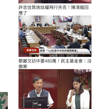
許忠信質詢炫耀飛行夾克！陳清龍回
應了
鄭麗文訪中要480萬！民主基金會：沒
撤案