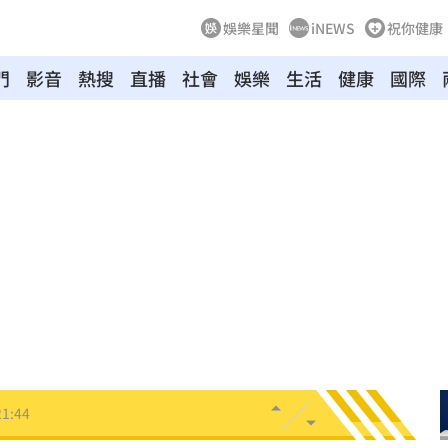
娛樂星聞
iNEWS
祝你健康
門
影音
熱搜
直播
社會
娛樂
生活
健康
國際
物
21:52
竊
21:51
壓
21:49
好
21:49
態曝
21:48
21:44
受害
21:43