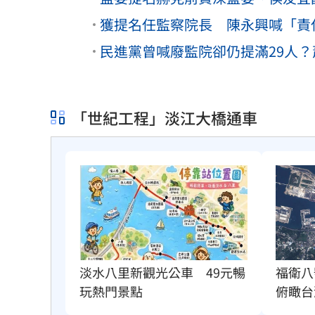
獲提名任監察院長 陳永興喊「責
民進黨曾喊廢監院卻仍提滿29人
「世紀工程」淡江大橋通車
福衛八
淡水八里新觀光公車　49元暢
俯瞰台
玩熱門景點