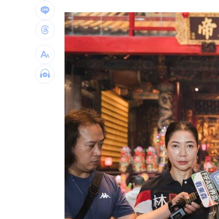
NCC無委員唱獨立空城計 iPhone 18
詐慈濟10億！律師驚揭陳時中『根本先
650萬冊神話崩!《週刊少年Jump》跌
台灣彩券開獎直播中
20:31
LIVE三立+24小時直播
15:27
三立iNEWS新聞台線上直播
18:00
理想混蛋號召粉絲跨海追星吃美食！
18: