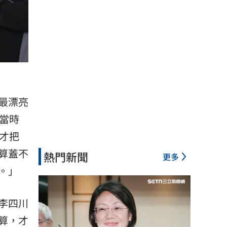
最漂亮
當時
才把
算蓋不
熱門新聞
更多
。」
李四川
算，才