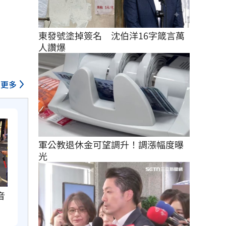
東發號塗掉簽名　沈伯洋16字箴言萬
人讚爆
更多
軍公教退休金可望調升！調漲幅度曝
光
音