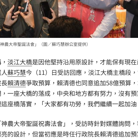
神農大帝聖誕法會」（圖／蘇巧慧辦公室提供）
稱，
淡江大橋
是因他堅持沿用原設計，才能保有現在
選人
蘇巧慧
今（11）日受訪回應，淡江大橋主橋段，
院長
賴清德
爭取預算，賴清德也同意追加58億預算，
調，一座大橋的落成，中央和地方都有努力，沒有預
把這座橋落實，「大家都有功勞，我們繼續一起加油
「神農大帝聖誕祝壽法會」，受訪時針對媒體詢問，
漂亮的設計，但當初應是時任行政院長賴清德追加預