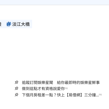
綾
淡江大橋
追蹤訂閱娛樂星聞 給你最即時的娛樂星鮮事
做到這點才有資格說愛你
PR
下個月房租差一點？快上【易借網】三分鐘...
PR