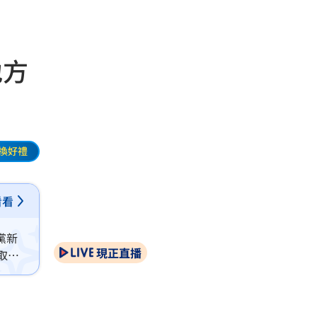
地方
換好禮
看看
黨新
現正直播
取預
力，