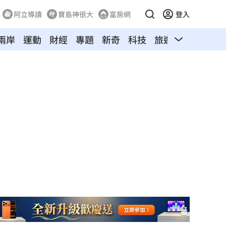
阿立導讀
寶島神很大
富房網
登入
兩岸
運動
財經
專題
新奇
科技
旅遊
汽車
寵物