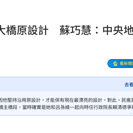
0點
21:42
忍了
21:41
大橋原設計 蘇巧慧：中央
全
21:41
大師
21:32
爐！
看新聞
21:26
:26
去
了
21:21
因他堅持沿用原設計，才能保有現在最漂亮的設計。對此，民進
門
21:18
大橋主橋段，當時確實是她和呂孫綾一起向時任行政院長賴清德爭
的原設計保留下來。她強調，一座大橋的落成，中央和地方都有努
避嫌
21:17
這座橋落實，「大家都有功勞。」
腺癌
21:13