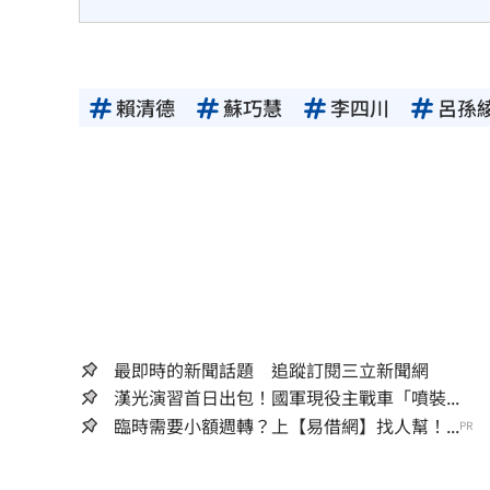
賴清德
蘇巧慧
李四川
呂孫
最即時的新聞話題 追蹤訂閱三立新聞網
漢光演習首日出包！國軍現役主戰車「噴裝...
臨時需要小額週轉？上【易借網】找人幫！...
PR