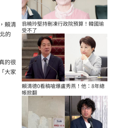
翁曉玲堅持刪凍行政院預算！韓國瑜
，賴清
受不了
北的
真的很
「大家
賴清德0看稿嗆爆盧秀燕！他：8年總
帳掀翻