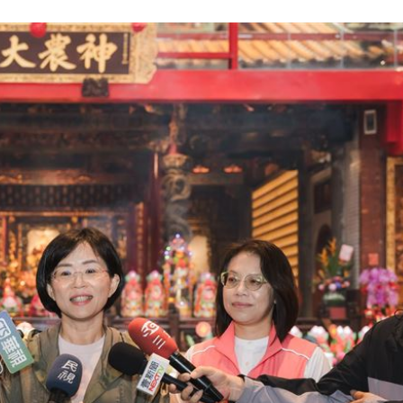
照登台
21:10
知』
21:10
破百萬
21:08
15