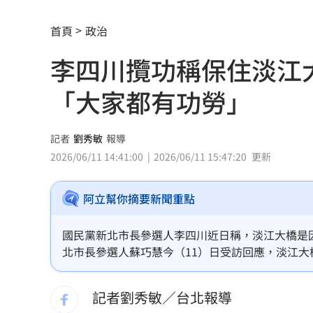
新／美股開盤費半下挫 台指期失守4400
首頁
政治
黃禎憲診所挺蔣舊照遭出征！老病患不
李四川攬功稱保住淡江
陳傑憲炸裂2分砲 統一狂掃13安痛宰味
「大家都有功勞」
偷吃人妻挨告 小王反控她是時間管理
記者
劉秀敏
報導
公車毒駕出事故？欣欣客運全員尿檢出
2026/06/11 14:41:00
2026/06/11 15:47:20
更新
知名YouTuber命喪喬治亞 死因曝光
21
阿立幫你摘要新聞重點
臉還要再動刀？王彩樺突爆：最後一次
國民黨新北市長參選人李四川近日稱，淡江大橋是
中國製路由器資安漏洞！逾20設備藏後
北市長參選人蘇巧慧今（11）日受訪回應，淡江
算，賴清德也同意追加58億預算，才把這個困難
IU社群發前男友 韓網替她抱不平：該
沒有預算蓋不成大橋，沒有工程人員也沒有辦法把
記者劉秀敏／台北報導
二手菸超毒！她陪夫看病 意外查出肺