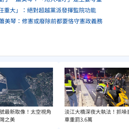
任重大」：絕對超越黨派發揮監院功能
？蕭美琴：修憲或廢除前都要恪守憲政義務
號最新取像！太空視角
淡江大橋深夜大執法！抓噪
灣之美
車重罰3.6萬