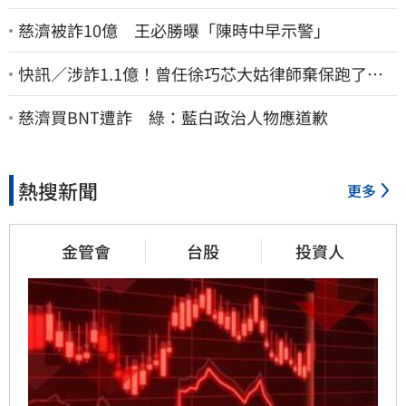
慈濟被詐10億 王必勝曝「陳時中早示警」
快訊／涉詐1.1億！曾任徐巧芯大姑律師棄保跑了…
媽也離境 桃檢發通緝
慈濟買BNT遭詐 綠：藍白政治人物應道歉
熱搜新聞
更多
金管會
台股
投資人