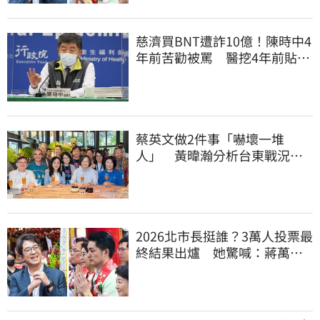
慈濟買BNT遭詐10億！陳時中4
年前苦勸被罵 醫挖4年前貼
文：藍白全翻車
蔡英文做2件事「嚇壞一堆
人」 黃暐瀚分析台東戰況：
變成五五波
2026北市長挺誰？3萬人投票最
終結果出爐 她驚喊：蔣萬安
真該緊張了