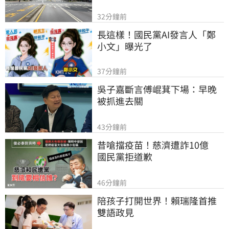
32分鐘前
長這樣！國民黨AI發言人「鄭
小文」曝光了
37分鐘前
吳子嘉斷言傅崐萁下場：早晚
被抓進去關
43分鐘前
昔嗆擋疫苗！慈濟遭詐10億　
國民黨拒道歉
46分鐘前
陪孩子打開世界！賴瑞隆首推
雙語政見