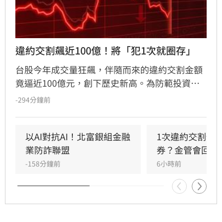
違約交割飆近100億！將「犯1次就圈存」
台股今年成交量狂飆，伴隨而來的違約交割金額
竟逼近100億元，創下歷史新高。為防範投資人
利用高槓桿「空手套白狼」，金管會擬祭出鐵腕
-294分鐘前
政策，規劃修法將違約交割規範緊縮為「1次違
約即圈存」，取消過往的緩衝空間。同時，官方
正密切監控房貸、信貸等「4貸同堂」的極端槓
以AI對抗AI！北富銀組金融
1次違約交割預
桿亂象，並籌建「台股儀表板」整合跨機構數
業防詐聯盟
券？金管會回應
據，透過強化風險監理與資訊透明化，全面防堵
-158分鐘前
6小時前
市場投機風氣，引導台股回歸理性投資基本面，
維護資本市場秩序與金融穩定。