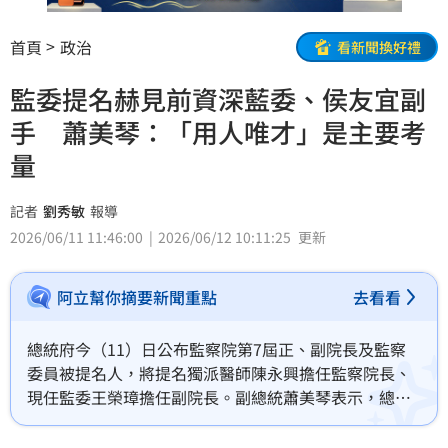
首頁
政治
看新聞換好禮
監委提名赫見前資深藍委、侯友宜副
手 蕭美琴：「用人唯才」是主要考
量
記者
劉秀敏
報導
2026/06/11 11:46:00
2026/06/12 10:11:25
更新
阿立幫你摘要新聞重點
去看看
總統府今（11）日公布監察院第7屆正、副院長及監察
委員被提名人，將提名獨派醫師陳永興擔任監察院長、
現任監委王榮璋擔任副院長。副總統蕭美琴表示，總統
府循例請各政黨推薦相關人才，但這次並沒有獲得在野
黨正式推薦，而監察委員依照憲政精神應超出黨派，所