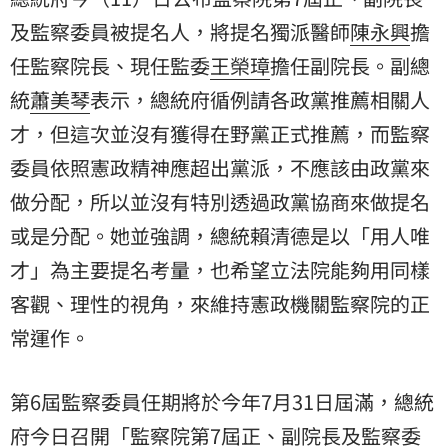
及監察委員被提名人，將提名獨派醫師
陳永興
擔
任監察院長、現任監委
王榮璋
擔任副院長。副總
統
蕭美琴
表示，總統府循例請各政黨推薦相關人
才，但這次並沒有獲得在野黨正式推薦，而監察
委員依照憲政精神應超出黨派，不應該由政黨來
做分配，所以並沒有特別透過政黨協商來做提名
或是分配。她並強調，總統賴清德是以「用人唯
才」為主要提名考量，也希望立法院能夠用同樣
客觀、理性的視角，來維持憲政機關監察院的正
常運作。
第6屆監察委員任期將於今年7月31日屆滿，總統
府今日召開「監察院第7屆正、副院長及監察委