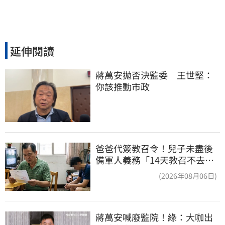
延伸閱讀
蔣萬安拋否決監委　王世堅：
你該推動市政
爸爸代簽教召令！兒子未盡後
備軍人義務「14天教召不去」
換3個月刑期
(2026年08月06日)
蔣萬安喊廢監院！綠：大咖出