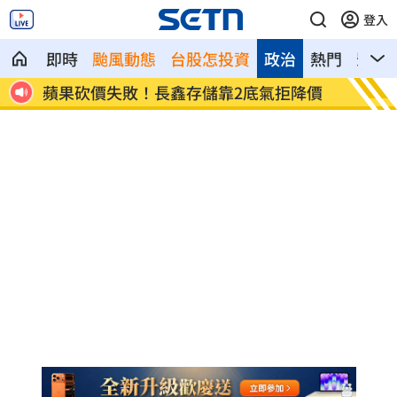
登入
即時
颱風動態
台股怎投資
政治
熱門
影音
調查曝
蘋果砍價失敗！長鑫存儲靠2底氣拒降價
掃把刺