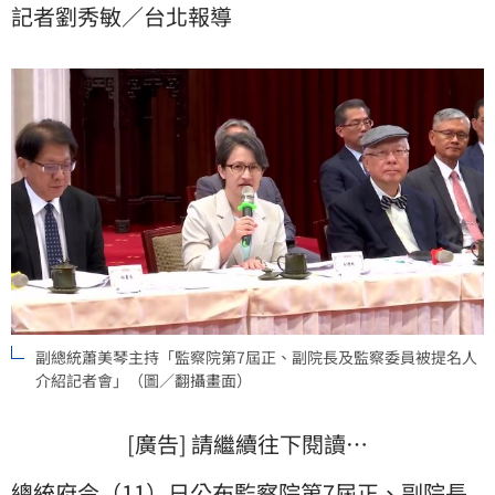
記者劉秀敏／台北報導
以並沒有特別透過政黨協商來做提名或是分配。她並強
調，總統是以「用人唯才」為主要提名考量，也希望立
法院能夠用同樣客觀理性的視角，維持憲政機關監察院
的正常運作。
副總統蕭美琴主持「監察院第7屆正、副院長及監察委員被提名人
介紹記者會」（圖／翻攝畫面）
[廣告] 請繼續往下閱讀…
總統府今（11）日公布監察院第7屆正、副院長