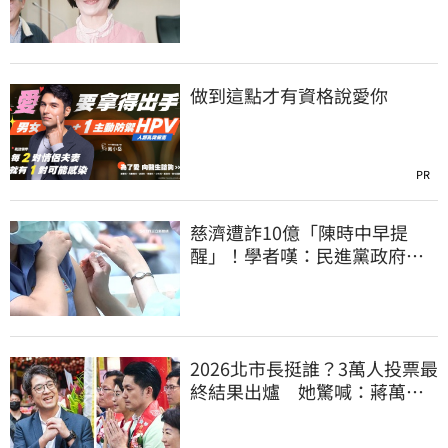
你思考一下
做到這點才有資格說愛你
PR
慈濟遭詐10億「陳時中早提
醒」！學者嘆：民進黨政府做
到流血也沒人感激
2026北市長挺誰？3萬人投票最
終結果出爐 她驚喊：蔣萬安
真該緊張了