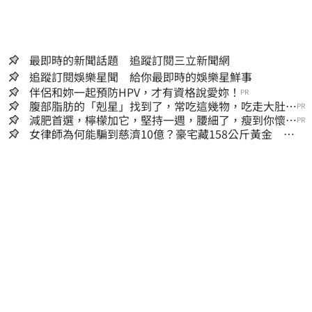
最即時的新聞話題 追蹤訂閱三立新聞網
追蹤訂閱娛樂星聞 給你最即時的娛樂星鮮事
伴侶和妳一起預防HPV，才有資格說愛妳！
PR
腹部脂肪的「剋星」找到了，常吃這幾物，吃走大肚
PR
囊，瘦出小蠻腰
減肥首選，檸檬加它，堅持一週，腰細了，瘦到你懷疑
PR
人生
女律師為何能騙到慈濟10億？豪宅藏158公斤黃金 李
怡貞驚曝背後身分