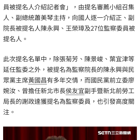
員被提名人介紹記者會」，由提名審薦小組召集
人、副總統蕭美琴主持，向國人逐一介紹正、副
院長被提名人陳永興、王榮璋及27位監察委員被
提名人。
此次提名名單中，除張菊芳、陳景峻、葉宜津等
延任監委之外，被提名為監察院長的陳永興與民
眾黨主席
黃國昌
有多年交情，而國民黨前立委
廖
婉汝
、曾擔任新北市長
侯友宜
副手暨新北前勞工
局長的謝政達獲提名為監察委員，也引發高度關
注。