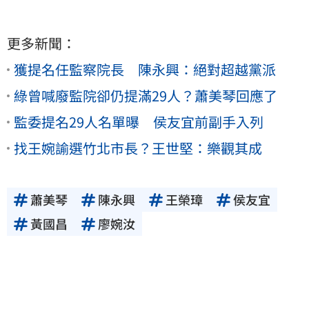
更多新聞：
獲提名任監察院長 陳永興：絕對超越黨派
綠曾喊廢監院卻仍提滿29人？蕭美琴回應了
監委提名29人名單曝 侯友宜前副手入列
找王婉諭選竹北市長？王世堅：樂觀其成
蕭美琴
陳永興
王榮璋
侯友宜
黃國昌
廖婉汝