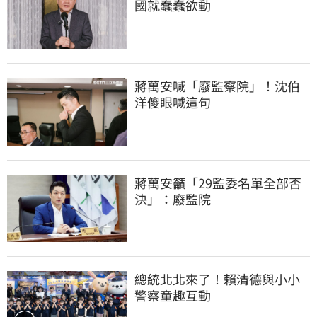
國就蠢蠢欲動
蔣萬安喊「廢監察院」！沈伯
洋傻眼喊這句
蔣萬安籲「29監委名單全部否
決」：廢監院
總統北北來了！賴清德與小小
警察童趣互動