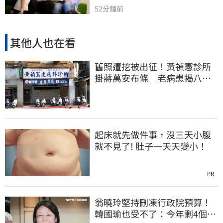
52分鐘前
其他人也在看
舊照遭挖被出征！黃禎憲診所
掛蔣萬安布條 老病患揭八仙
塵爆暖舉聲援
起床就先做件事，沒三天小腹
就不見了! 肚子一天天變小！
PR
翁曉玲堅持刪凍行政院預算！
韓國瑜也受不了：今年剩4個月