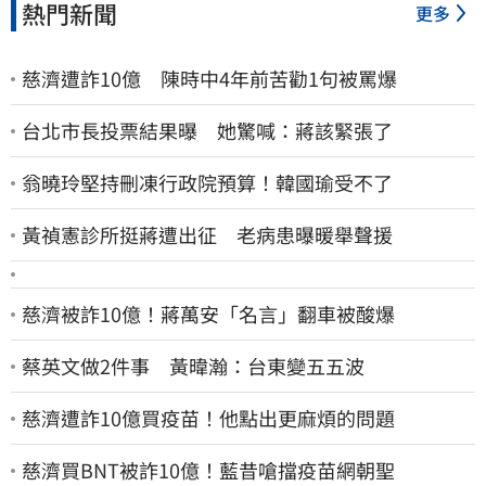
熱門新聞
更多
慈濟遭詐10億 陳時中4年前苦勸1句被罵爆
台北市長投票結果曝 她驚喊：蔣該緊張了
翁曉玲堅持刪凍行政院預算！韓國瑜受不了
黃禎憲診所挺蔣遭出征 老病患曝暖舉聲援
慈濟被詐10億！蔣萬安「名言」翻車被酸爆
蔡英文做2件事 黃暐瀚：台東變五五波
慈濟遭詐10億買疫苗！他點出更麻煩的問題
慈濟買BNT被詐10億！藍昔嗆擋疫苗網朝聖