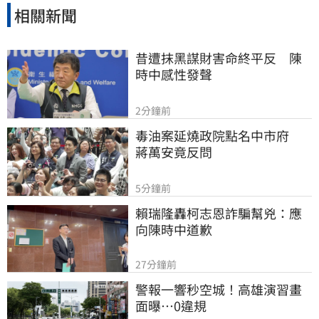
相關新聞
昔遭抹黑謀財害命終平反　陳
時中感性發聲
2分鐘前
毒油案延燒政院點名中市府　
蔣萬安竟反問
5分鐘前
賴瑞隆轟柯志恩詐騙幫兇：應
向陳時中道歉
27分鐘前
警報一響秒空城！高雄演習畫
面曝…0違規