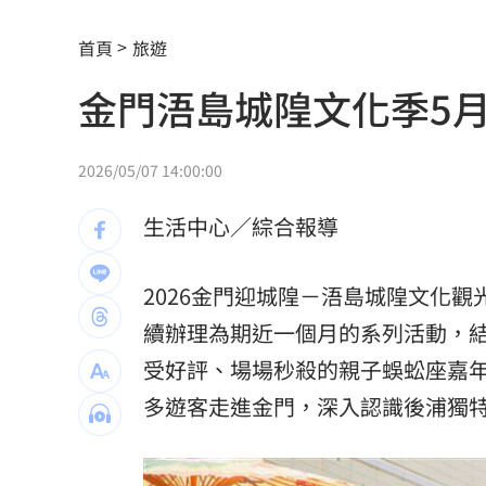
台南大貨車、自小客事故 1名駕駛死亡
首頁
旅遊
崔立于高雄開唱 台下讓他氣噗噗：隨
金門浯島城隍文化季5月
兄弟打線突破後勁 黃韋盛3打點率隊2
龍藏經7折仍要131.6萬 他原價現金秒
2026/05/07 14:00:00
99歲婆婆「月花35萬」！66歲媳無法退
生活中心／綜合報導
外野僅是短暫快樂 餅總曝張皓崴終極
2026金門迎城隍－浯島城隍文化觀
想靠正二翻本？ 達人教戰槓反ETF心法
續辦理為期近一個月的系列活動，
男同事追求不成跟騷偷拍 女師控校方
受好評、場場秒殺的親子蜈蚣座嘉
多遊客走進金門，深入認識後浦獨
演習硬上路還無照！鳳山女慘收10萬單
一軍不是來跑龍套 餅總對新人不手下