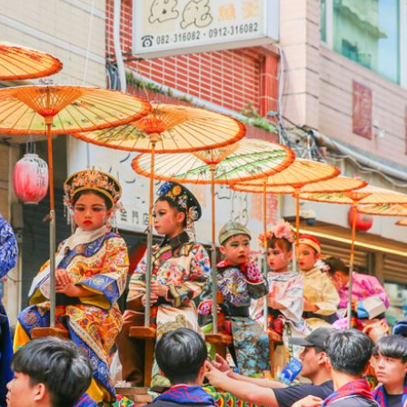
股
19:03
火球
18:57
成形
12:00
」氣
12:00
場！
10:30
熱潮
10:00
15