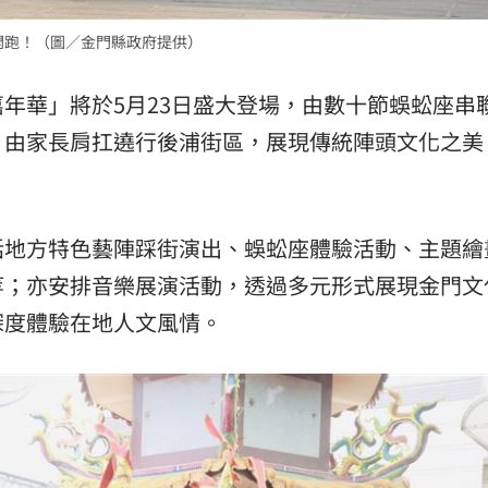
開跑！（圖／金門縣政府提供）
年華」將於5月23日盛大登場，由數十節蜈蚣座串
，由家長肩扛遶行後浦街區，展現傳統陣頭文化之美
括地方特色藝陣踩街演出、蜈蚣座體驗活動、主題繪
等；亦安排音樂展演活動，透過多元形式展現金門文
深度體驗在地人文風情。