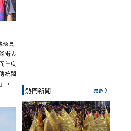
將深具
踩街表
而年度
傳統閩
俗」，
熱門新聞
更多