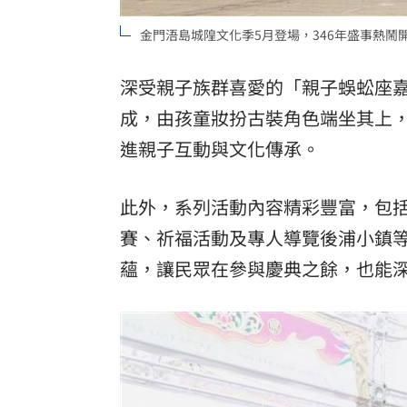
金門浯島城隍文化季5月登場，346年盛事熱鬧
深受親子族群喜愛的「親子蜈蚣座嘉
成，由孩童妝扮古裝角色端坐其上
進親子互動與文化傳承。
此外，系列活動內容精彩豐富，包
賽、祈福活動及專人導覽後浦小鎮
蘊，讓民眾在參與慶典之餘，也能