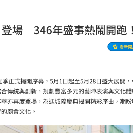
19:38
便啦
19:32
登場 346年盛事熱鬧開跑
連勝
19:32
結帳
19:29
看新聞
休
19:20
目標
19:18
光季正式揭開序幕，5月1日起至5月28日盛大展開
19:12
結合傳統與創新，規劃豐富多元的藝陣表演與文化體
霸凌
19:08
年華亦再度登場，為迎城隍慶典揭開精彩序曲，期盼
特的廟會文化。
19:03
留情
19:03