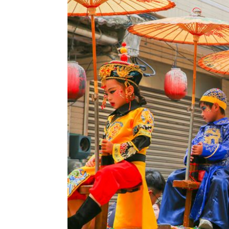
靠2根鐵軌橫掃AI鏈 川湖財報衝上萬金
孫易磊登板2局2K無失分！ 飆156公里
台灣彩券開獎直播中
20:31
LIVE三立+24小時直播
15:27
三立iNEWS新聞台線上直播
18:00
商場戰國來臨 台中「頂奢大道」逐漸
台彩父親節推新刮刮樂千萬頭獎超「爸
「拍片人的多重宇宙」職涯論壇9/12登
8國球員齊聚高雄 Formosa 7s掀足球
理想混蛋號召粉絲跨海追星吃美食！
18: