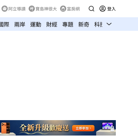
阿立導讀
寶島神很大
富房網
登入
國際
兩岸
運動
財經
專題
新奇
科技
汽車
寵物