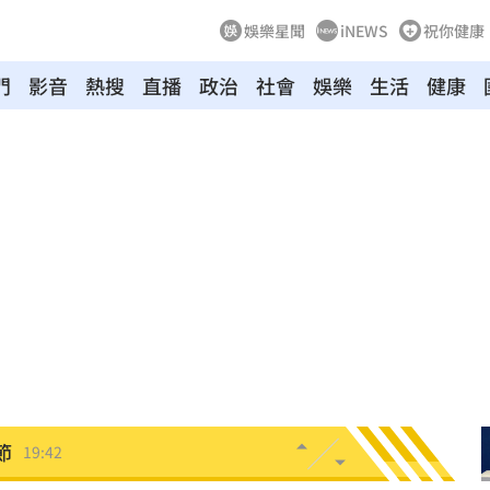
娛樂星聞
iNEWS
祝你健康
門
影音
熱搜
直播
政治
社會
娛樂
生活
健康
雙北
20:30
20:25
困境
20:20
療
20:11
聲」
20:06
誰？
20:05
贖金
20:02
節
19:42