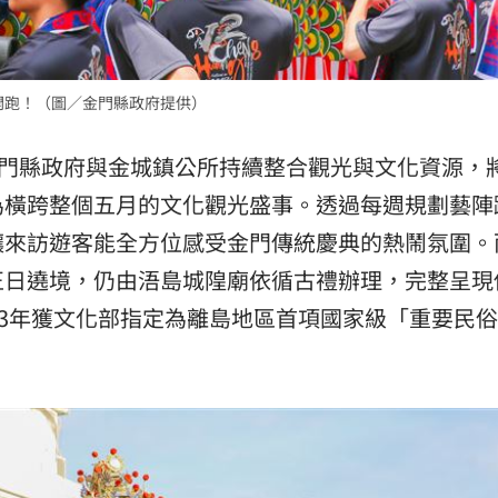
開跑！（圖／金門縣政府提供）
金門縣政府與金城鎮公所持續整合觀光與文化資源，
為橫跨整個五月的文化觀光盛事。透過每週規劃藝陣
讓來訪遊客能全方位感受金門傳統慶典的熱鬧氛圍。
正日遶境，仍由浯島城隍廟依循古禮辦理，完整呈現
13年獲文化部指定為離島地區首項國家級「重要民