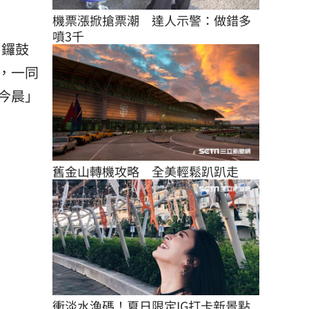
機票漲掀搶票潮　達人示警：做錯多
噴3千
，鑼鼓
，一同
今晨」
舊金山轉機攻略　全美輕鬆趴趴走
衝淡水漁碼！夏日限定IG打卡新景點