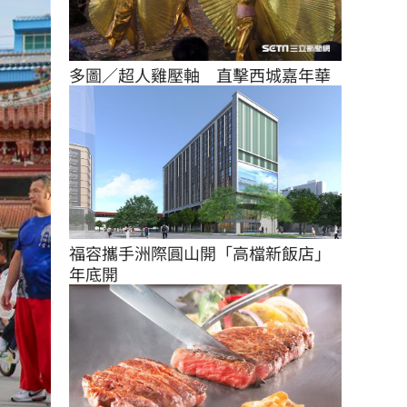
多圖／超人雞壓軸　直擊西城嘉年華
福容攜手洲際圓山開「高檔新飯店」
年底開