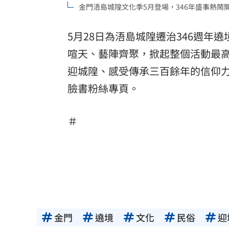
金門浯島城隍文化季5月登場，346年盛事熱鬧
5月28日為浯島城隍遷治346週
喧天、藝陣齊聚，掀起整個活動最
迎城隍、感受傳承三百餘年的信仰
臉書粉絲專頁。
＃
金門
遶境
文化
民俗
迎