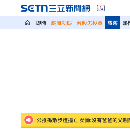
即時
颱風動態
台股怎投資
旅遊
熱
攪局父親節！中颱白海豚挾狂風暴雨炸
颱風假宣布了！明天「1縣市停班停課」
泰國少年槍案 揭家庭、校園槍枝管理
獨／早療課彈7歲童額頭 家長控不當治
AKIRA開唱藏彩蛋！兒子首度驚喜獻「
台灣囡仔來了 馬蒔權開唱嗨喊：我是
驚傳駭客猛攻華爾街 多家受害者已吐
公推孫散步遭撞亡 女慟:沒有爸爸的父親