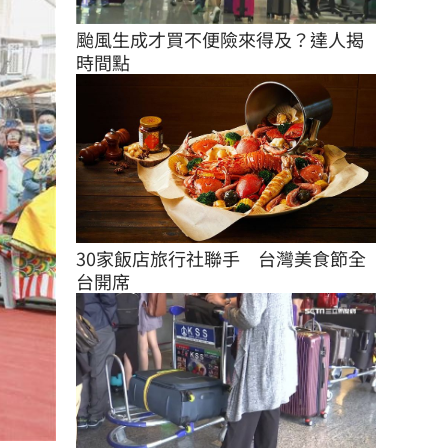
颱風生成才買不便險來得及？達人揭
時間點
30家飯店旅行社聯手　台灣美食節全
台開席