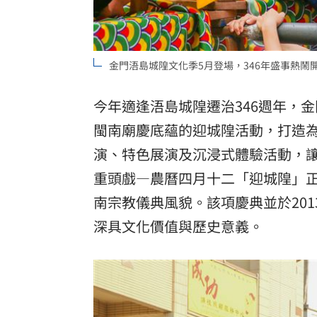
金門浯島城隍文化季5月登場，346年盛事熱鬧
今年適逢浯島城隍遷治346週年，
閩南廟慶底蘊的迎城隍活動，打造
演、特色展演及沉浸式體驗活動，
重頭戲—農曆四月十二「迎城隍」
南宗教儀典風貌。該項慶典並於20
深具文化價值與歷史意義。