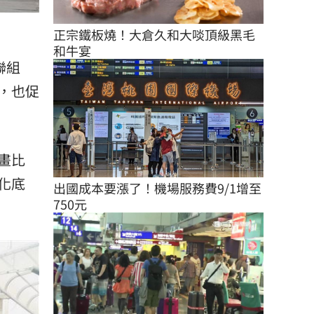
正宗鐵板燒！大倉久和大啖頂級黑毛
和牛宴
聯組
，也促
畫比
化底
出國成本要漲了！機場服務費9/1增至
750元