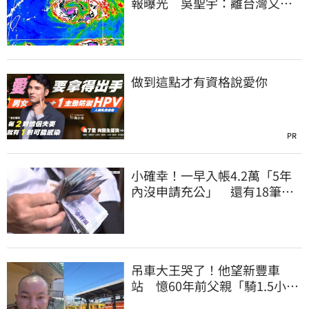
報曝光 吳聖宇：離台灣又更
近一點
做到這點才有資格說愛你
PR
小確幸！一早入帳4.2萬「5年
內沒申請充公」 還有18筆錢
連發到8月底
吊車大王哭了！他望新豐車
站 憶60年前父親「騎1.5小時
單車載他圓夢」