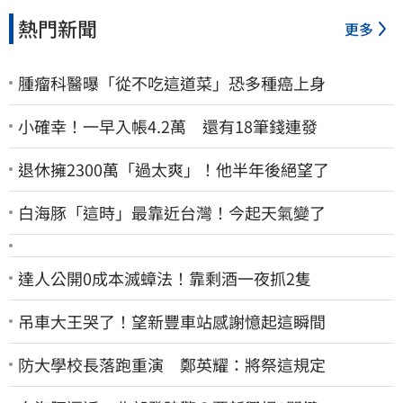
熱門新聞
更多
腫瘤科醫曝「從不吃這道菜」恐多種癌上身
小確幸！一早入帳4.2萬 還有18筆錢連發
退休擁2300萬「過太爽」！他半年後絕望了
白海豚「這時」最靠近台灣！今起天氣變了
達人公開0成本滅蟑法！靠剩酒一夜抓2隻
吊車大王哭了！望新豐車站感謝憶起這瞬間
防大學校長落跑重演 鄭英耀：將祭這規定