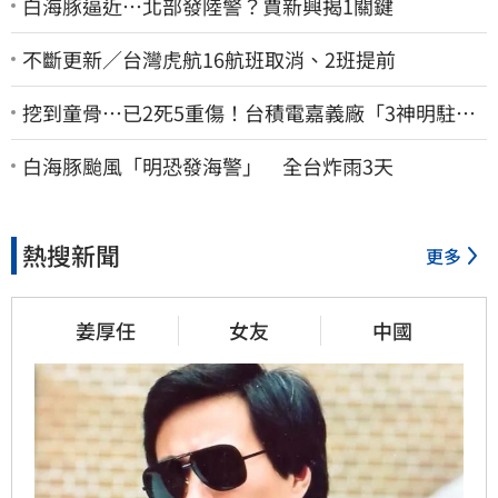
白海豚逼近…北部發陸警？賈新興揭1關鍵
不斷更新／台灣虎航16航班取消、2班提前
挖到童骨…已2死5重傷！台積電嘉義廠「3神明駐駕
畫面曝光」
白海豚颱風「明恐發海警」 全台炸雨3天
熱搜新聞
更多
姜厚任
女友
中國