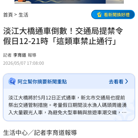
首頁
生活
看新聞換好禮
淡江大橋通車倒數！交通局提禁令
假日12-21時「這類車禁止通行」
記者
李育道
報導
2026/05/07 17:08:00
阿立幫你摘要新聞重點
去看看
淡江大橋將於5月12日正式通車，新北市交通局也提前
祭出交通管制措施。考量假日期間淡水漁人碼頭周邊湧
入大量觀光人車，為避免大型車輛與旅遊車潮交織，交
通局宣布，未來假日中午12時至晚間9時，將禁止15噸
以上大貨車通行淡江大橋，並同步管制中正路2段51
生活中心／記者李育道報導
巷，要求大型車輛改道關渡橋通行。