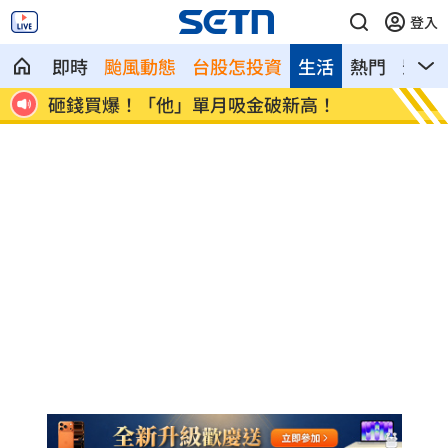
登入
即時
颱風動態
台股怎投資
生活
熱門
影音
害之
砸錢買爆！「他」單月吸金破新高！
鬼門快
請」