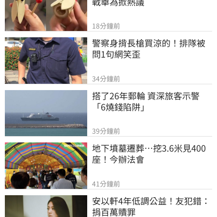
戰華為掀熱議
18分鐘前
警察身揹長槍買涼的！排隊被
問1句網笑歪
34分鐘前
搭了26年郵輪 資深旅客示警
「6燒錢陷阱」
39分鐘前
地下墳墓遷葬…挖3.6米見400
座！今辦法會
41分鐘前
安以軒4年低調公益！友犯錯：
捐百萬贖罪