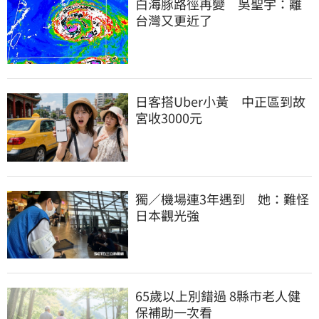
白海豚路徑再變　吳聖宇：離
台灣又更近了
日客搭Uber小黃　中正區到故
宮收3000元
獨／機場連3年遇到　她：難怪
日本觀光強
65歲以上別錯過 8縣市老人健
保補助一次看