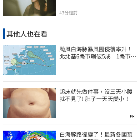
43分鐘前
其他人也在看
颱風白海豚暴風圈侵襲率升！
北北基6縣市飆破5成 1縣市
「最高達67%」
起床就先做件事，沒三天小腹
就不見了! 肚子一天天變小！
PR
白海豚路徑變了！最新各國預