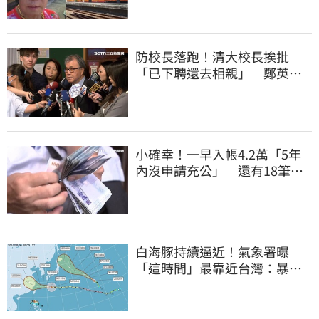
防校長落跑！清大校長挨批
「已下聘還去相親」 鄭英
耀：將祭「這規定」
小確幸！一早入帳4.2萬「5年
內沒申請充公」 還有18筆錢
連發到8月底
白海豚持續逼近！氣象署曝
「這時間」最靠近台灣：暴風
圈來襲了