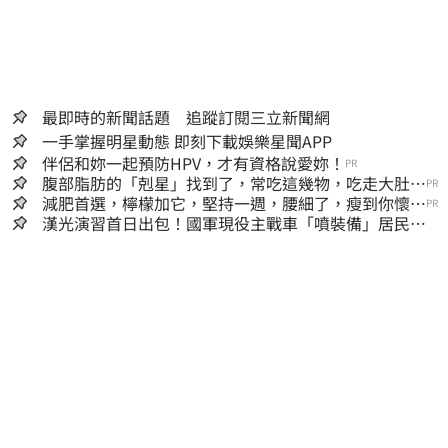
最即時的新聞話題 追蹤訂閱三立新聞網
一手掌握明星動態 即刻下載娛樂星聞APP
伴侶和妳一起預防HPV，才有資格說愛妳！
PR
腹部脂肪的「剋星」找到了，常吃這幾物，吃走大肚
PR
囊，瘦出小蠻腰
減肥首選，檸檬加它，堅持一週，腰細了，瘦到你懷疑
PR
人生
漢光演習首日出包！國軍現役主戰車「噴裝備」居民撿
到零件…軍方說話了