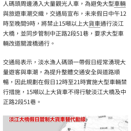
人碼頭周邊湧入大量觀光人車，為避免大型
車輛
與旅遊車潮交織，交通局宣布，未來假日中午12
時至晚間9時，將禁止15噸以上大
貨車
通行淡江
大橋，並同步管制中正路2段51巷，要求大型車
輛改道關渡橋通行。
交通局表示，淡水漁人碼頭一帶假日經常湧現大
量遊客與車潮，為提升整體交通安全與道路順
暢，因此規劃在假日12時至21時實施大型車輛
禁
行
措施，15噸以上大貨車不得行駛淡江大橋及中
正路2段51巷。