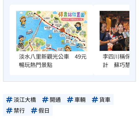
李四川稱保住
淡水八里新觀光公車　49元
計　蘇巧慧說
暢玩熱門景點
淡江大橋
開通
車輛
貨車
禁行
假日