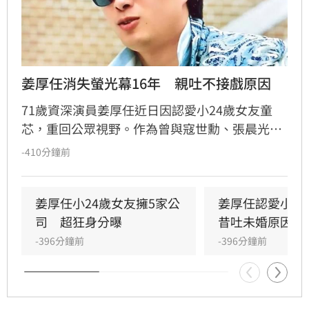
姜厚任消失螢光幕16年　親吐不接戲原因
71歲資深演員姜厚任近日因認愛小24歲女友童
芯，重回公眾視野。作為曾與寇世勳、張晨光並
列「中視五虎」的當紅小生，姜厚任憑藉《迷
-410分鐘前
情》等經典劇集紅極一時。淡出演藝圈16年的
他，近年重心轉向佛法與教學。針對復出傳聞，
他坦言因不願從主角淪為配角、且難適應劇組階
姜厚任小24歲女友擁5家公
姜厚任認愛小2
級差異，故堅持不接戲。儘管已離開螢光幕多
司　超狂身分曝
昔吐未婚原因曝
年，姜厚任仍保持對演藝工作的原則與自我要
-396分鐘前
-396分鐘前
求，生活充實且自在，展現出不同於以往的豁達
人生觀。