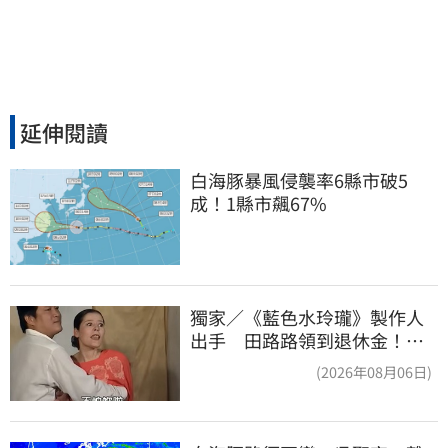
延伸閱讀
白海豚暴風侵襲率6縣市破5
成！1縣市飆67%
獨家／《藍色水玲瓏》製作人
出手 田路路領到退休金！隱
忍6年吐內幕
(2026年08月06日)