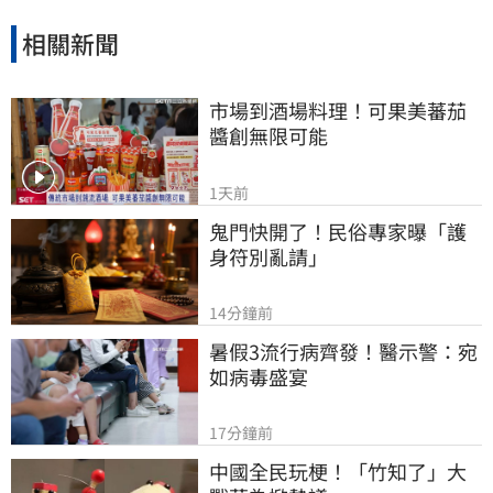
相關新聞
市場到酒場料理！可果美蕃茄
醬創無限可能
1天前
鬼門快開了！民俗專家曝「護
身符別亂請」
14分鐘前
暑假3流行病齊發！醫示警：宛
如病毒盛宴
17分鐘前
中國全民玩梗！「竹知了」大