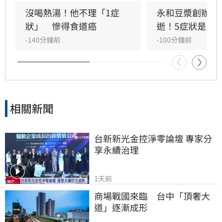
沒喝熱湯！他不理「1症
永和豆漿創辦人
狀」　慘得食道癌
逝！5症狀是警
-140分鐘前
-100分鐘前
相關新聞
台新新光金控淨零論壇 專家分
享永續治理
1天前
商場戰國來臨　台中「頂奢大
道」逐漸成形