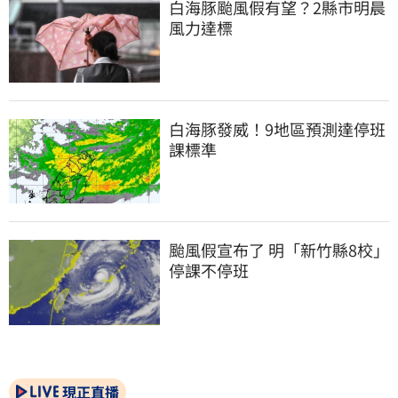
白海豚颱風假有望？2縣市明晨
風力達標
白海豚發威！9地區預測達停班
課標準
颱風假宣布了 明「新竹縣8校」
停課不停班
現正直播