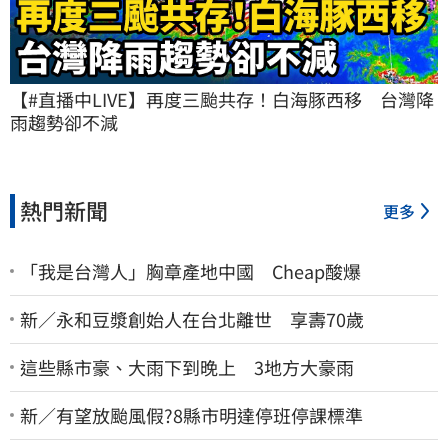
【#直播中LIVE】再度三颱共存！白海豚西移　台灣降
雨趨勢卻不減
熱門新聞
更多
「我是台灣人」胸章產地中國 Cheap酸爆
新／永和豆漿創始人在台北離世 享壽70歲
這些縣市豪、大雨下到晚上 3地方大豪雨
新／有望放颱風假?8縣市明達停班停課標準