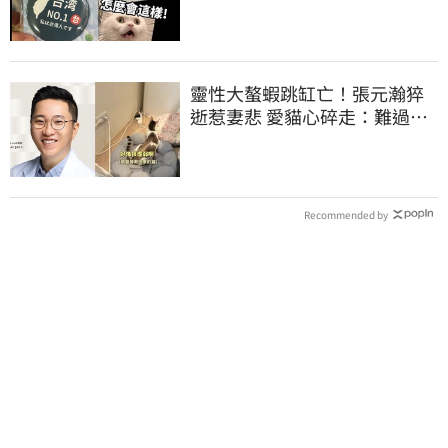
酸：精神分裂
靈性大螯蝦跳缸亡！張元瀚猝
逝惹妻悲 愛貓心碎走：難過不
比我們少
Recommended by