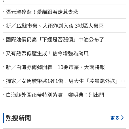
張元瀚猝逝！愛貓跟著走惹妻悲
新／12縣市豪、大雨炸到入夜 3地區大豪雨
國際油價仍高「下週是否漲價」中油公布了
又有熱帶低壓生成！估今增強為颱風
新／白海豚雨彈開轟！10縣市豪、大雨特報
獨家／女駕駛肇逃1死1傷！男大生「凌晨跑外送」挨
撞 媽淚：家快瓦解
白海豚外圍雨帶特別紮實 鄭明典：別出門
熱搜新聞
更多