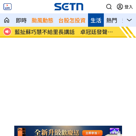
登入
即時
颱風動態
台股怎投資
生活
熱門
影音
聲打
11縣市明停水！「最長11小時」影響範圍
新／貨
曝
溝