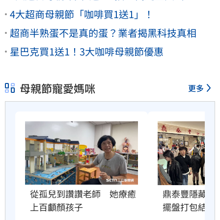
4大超商母親節「咖啡買1送1」！
超商半熟蛋不是真的蛋？業者揭黑科技真相
星巴克買1送1！3大咖啡母親節優惠
母親節寵愛媽咪
更多
從孤兒到讚讚老師　她療癒
鼎泰豐隱藏服
上百顱顏孩子
擺盤打包結果