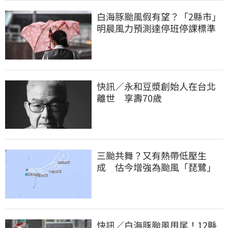
白海豚颱風假有望？「2縣市」
明晨風力預測達停班停課標準
快訊／永和豆漿創始人在台北
離世 享壽70歲
三颱共舞？又有熱帶低壓生
成 估今增強為颱風「琵鷺」
快訊／白海豚颱風甩尾！12縣