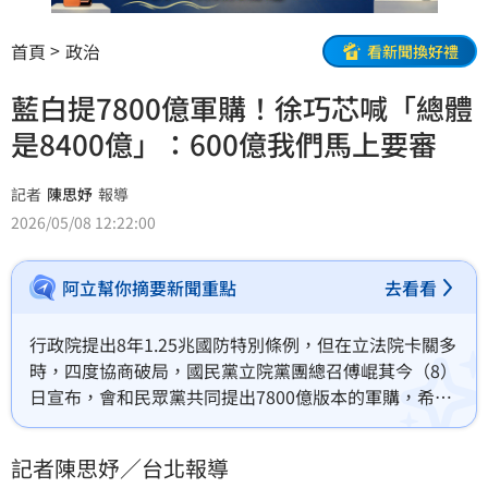
首頁
政治
看新聞換好禮
藍白提7800億軍購！徐巧芯喊「總體
是8400億」：600億我們馬上要審
記者
陳思妤
報導
2026/05/08 12:22:00
阿立幫你摘要新聞重點
去看看
行政院提出8年1.25兆國防特別條例，但在立法院卡關多
時，四度協商破局，國民黨立院黨團總召傅崐萁今（8）
日宣布，會和民眾黨共同提出7800億版本的軍購，希望
今天能三讀通過。面對媒體追問這數字是否符合美方期
待？國民黨立委徐巧芯回應，「你們很快就會知道
記者陳思妤／台北報導
了」，接著還露出笑容。徐巧芯也稱，還有600億是在