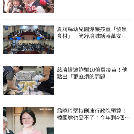
喊：不會這樣做
夏莉絲幼兒園爆餵孩童「發黑
食材」 簡舒培喊話蔣萬安：
主動查明真相
慈濟慘遭詐騙10億買疫苗！他
點出「更麻煩的問題」
翁曉玲堅持刪凍行政院預算！
韓國瑜也受不了：今年剩4個月
你思考一下