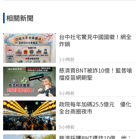
相關新聞
台中社宅驚見中國國徽！網全
炸鍋
1小時前
慈濟買BNT被詐10億！藍昔嗆
擋疫苗網朝聖
3小時前
政院每年加碼25.5億元　優化
全台商圈夜市
5小時前
慈濟採購BNT遭詐10億　他：