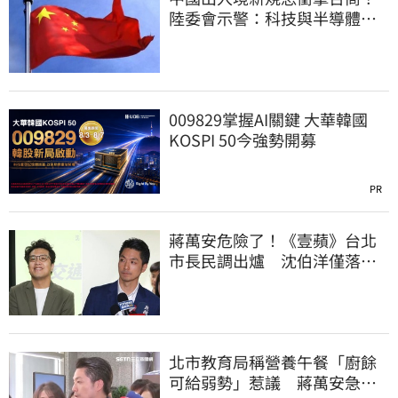
陸委會示警：科技與半導體從
業人員審慎評估
009829掌握AI關鍵 大華韓國
KOSPI 50今強勢開募
PR
蔣萬安危險了！《壹蘋》台北
市長民調出爐 沈伯洋僅落後
5%
北市教育局稱營養午餐「廚餘
可給弱勢」惹議 蔣萬安急