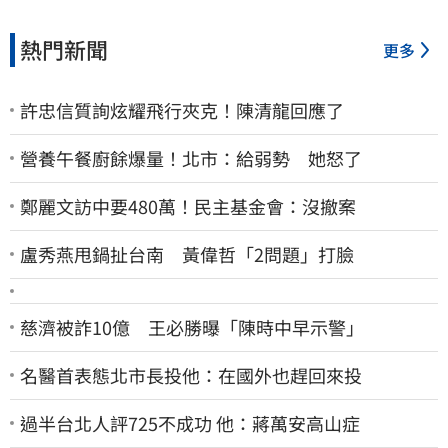
熱門新聞
更多
許忠信質詢炫耀飛行夾克！陳清龍回應了
營養午餐廚餘爆量！北市：給弱勢 她怒了
鄭麗文訪中要480萬！民主基金會：沒撤案
盧秀燕甩鍋扯台南 黃偉哲「2問題」打臉
慈濟被詐10億 王必勝曝「陳時中早示警」
名醫首表態北市長投他：在國外也趕回來投
過半台北人評725不成功 他：蔣萬安高山症