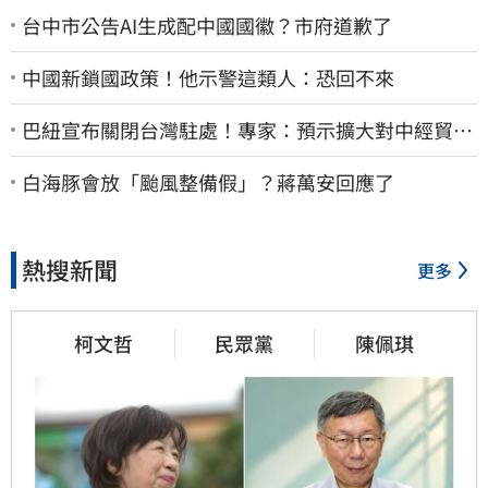
台中市公告AI生成配中國國徽？市府道歉了
中國新鎖國政策！他示警這類人：恐回不來
巴紐宣布關閉台灣駐處！專家：預示擴大對中經貿合
作
白海豚會放「颱風整備假」？蔣萬安回應了
熱搜新聞
更多
柯文哲
民眾黨
陳佩琪