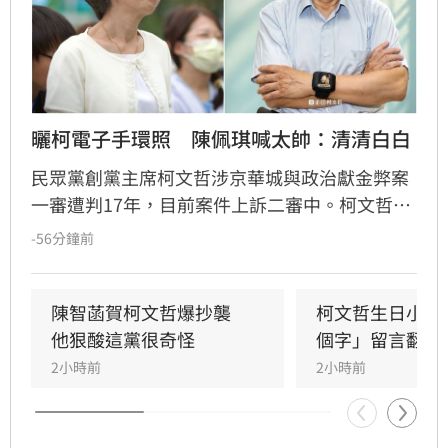
曬柯電子手環照　陳佩琪喊太帥：清清白白
民眾黨創黨主席柯文哲涉京華城與政治獻金弊案
一審遭判17年，目前案件上訴二審中。柯文哲昨
赴派出所更換科技設備，並將電子手環拿來拍形
-56分鐘前
象照，其妻陳佩琪分享相關照片，並嗨喊「太帥
了，我的老公生日快樂」。
陳智菡賀柯文哲爆抄襲　
柯文哲生日小編
他狠酸這黨很奇怪
個字」留言翻車
2小時前
2小時前