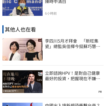
陳時中清白
6小時前
其他人也在看
李四川5月才拜會 「新旺集
瓷」總監吳佳樺今挺蘇巧慧：
人生中的超人
立即諮詢HPV！是對自己健康
最好的投資，把握現在不嫌
晚！
PR
中國出入境新規恐衝擊台商？