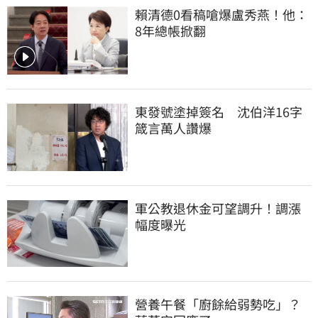
賴清德0看稿嗆爆盧秀燕！他：
8年總帳掀翻
東發號塗掉簽名　沈伯洋16字
箴言萬人讚爆
軍公教退休金可望調升！調漲
幅度曝光
營養午餐「廚餘給弱勢吃」？