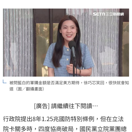
一般公務預算，「我們馬上要審查的」，所以「今天特
別條例通過的是7800億，但總體來說是8400億」。
被問藍白的軍購金額是否滿足美方期待，徐巧芯笑回，很快就會知
道（圖／翻攝畫面）
[廣告] 請繼續往下閱讀…
行政院提出8年1.25兆國防特別條例，但在立法
院卡關多時，四度協商破局，
國民黨
立院黨團總