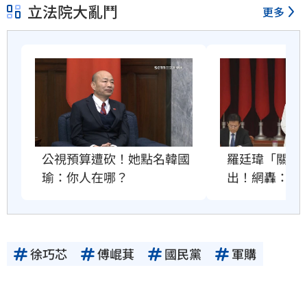
立法院大亂鬥
更多
公視預算遭砍！她點名韓國
羅廷瑋「關麥
瑜：你人在哪？
出！網轟：沒
徐巧芯
傅崐萁
國民黨
軍購