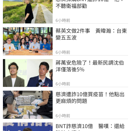
不聽衛福部勸
6小時前
蔡英文做2件事　黃暐瀚：台東
變五五波
6小時前
蔣萬安危險了！最新民調沈伯
洋僅落後5%
6小時前
慈濟遭詐10億買疫苗！他點出
更麻煩的問題
6小時前
BNT詐慈濟10億　醫嘆：還給