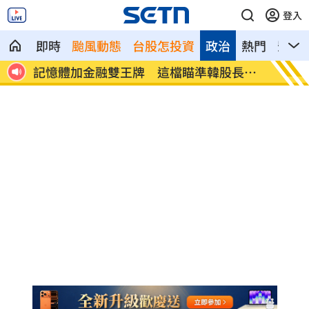
登入
即時
颱風動態
台股怎投資
政治
熱門
影音
記憶體加金融雙王牌 這檔瞄準韓股長
台中社
牛！