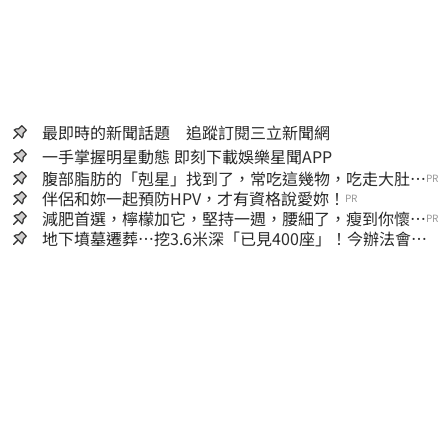
最即時的新聞話題 追蹤訂閱三立新聞網
一手掌握明星動態 即刻下載娛樂星聞APP
腹部脂肪的「剋星」找到了，常吃這幾物，吃走大肚
PR
囊，瘦出小蠻腰
伴侶和妳一起預防HPV，才有資格說愛妳！
PR
減肥首選，檸檬加它，堅持一週，腰細了，瘦到你懷疑
PR
人生
地下墳墓遷葬…挖3.6米深「已見400座」！今辦法會安
撫祖先