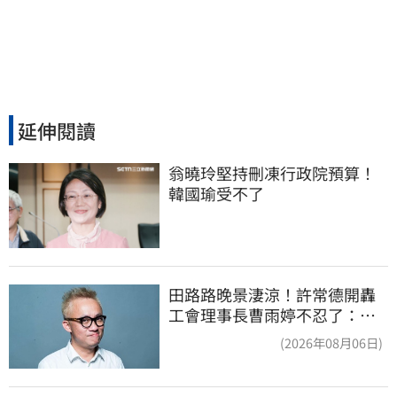
延伸閱讀
翁曉玲堅持刪凍行政院預算！
韓國瑜受不了
田路路晚景淒涼！許常德開轟
工會理事長曹雨婷不忍了：別
只包紅包慰問
(2026年08月06日)