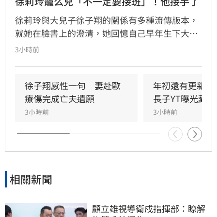
徐莉玲寵么兒「不一定要接班」！他接手了
徐莉玲與大兒子徐子翔的關係有多種流傳版本，
就她在臉書上的澄清，她回憶自己早年生下大兒
子徐子翔後就離婚，期間因孩子被移民美國的前
3小時前
夫抱走，自此就失去了聯繫，直到2017年，徐子
翔才回到台灣，母子重逢後除了協助徐子翔創
業，也開始了較頻繁的互動，不難想見這複雜的
徐子翔感性一句　妻赴歐
年初還有更新！
身世，對於徐子翔的影響。
療傷完成亡夫遺願
長子YT曝光藏熱
3小時前
3小時前
相關新聞
顧立雄視導衛戍指揮部：瞭解