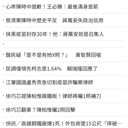
心疼陳時中道歉！王必勝：最後滿身是箭
慈濟案陳時中歷史平反 蔣萬安失政治信用
抹黑疫苗封存30年！他：蔣萬安就是召集人
酸民疑「是不是有她X照？」 黃智賢回嗆
民調僅領先柯志恩1.64% 賴瑞隆回應了
江肇國諷盧秀燕急切割疫苗詐騙案律師
徐巧芯提陳柏惟踢鐵板！律師再曬1照補刀
徐巧芯翻車？陳柏惟曬2照回擊
快訊／高雄鋼鐵廠爆1死！外包商墜15公尺「摔破頭