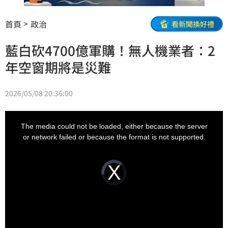
首頁
政治
看新聞換好禮
藍白砍4700億軍購！無人機業者：2
年空窗期將是災難
2026/05/08 20:36:00
This
is
a
The media could not be loaded, either because the server
modal
window.
or network failed or because the format is not supported.
Video
Player
is
loading.