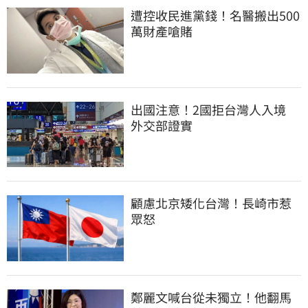
遭控收民進黨錢！名醫搬出500
萬財產嗆賭
出國注意！2國拒台灣人入境　
外交部證實
顧慮北京矮化台灣！長崎市惹
眾怒
鄭麗文喊台從未獨立！他翻馬