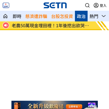
登入
即時
慈濟遭詐騙
台股怎投資
政治
熱門
影
哭無
高市長崎原爆81週年演說 避談非核三原
後黃崇
則