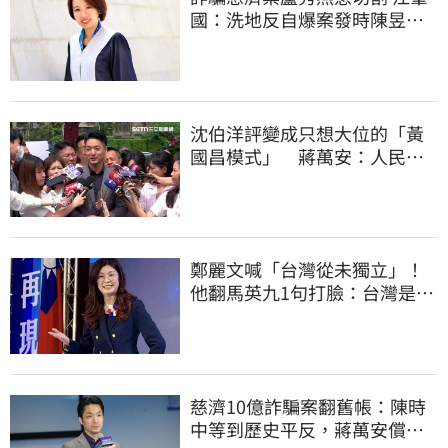
國：洗地反自爆案發時陳昱瑄
與市府關係
沈伯洋評變成只想大位的「黃
國昌模式」 蔣萬安：人民受
不了民進黨
鄭麗文喊「台灣從未獨立」！
他翻馬英九1句打臉：台灣是我
們的國家
慈濟10億詐騙案翻舊帳：陳時
中等到歷史平反，蔣萬安償還