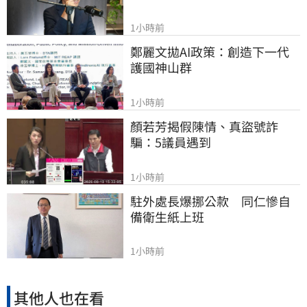
1小時前
鄭麗文拋AI政策：創造下一代
護國神山群
1小時前
顏若芳揭假陳情、真盜號詐
騙：5議員遇到
1小時前
駐外處長爆挪公款　同仁慘自
備衛生紙上班
1小時前
其他人也在看