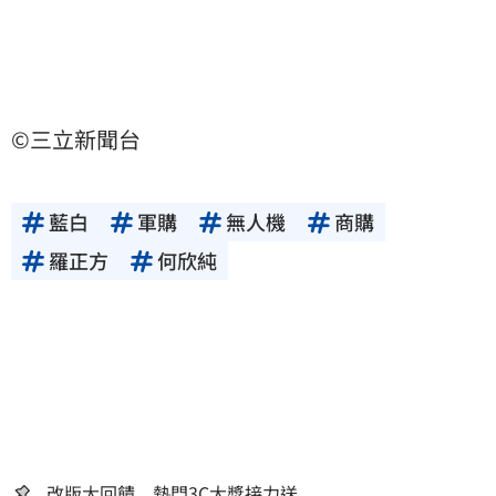
©三立新聞台
藍白
軍購
無人機
商購
羅正方
何欣純
改版大回饋 熱門3C大獎接力送