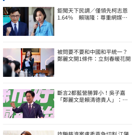
鉅聞天下民調／僅領先柯志恩
1.64％ 賴瑞隆：尊重網媒特
殊調查方式
被問要不要和中國和平統一？
鄭麗文開1條件：立刻春暖花開
斷言2都藍營勝算小！吳子嘉
「鄭麗文是賴清德貴人」：保
送2028連任總統
詐騙慈濟案盧秀燕急切割 江肇