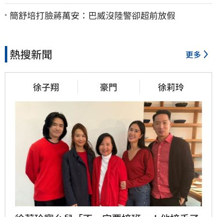
亡」
簡舒培打臉蔣萬安：巴威沒陸警卻超前放假
熱搜新聞
更多
徐子翔
豪門
徐莉玲