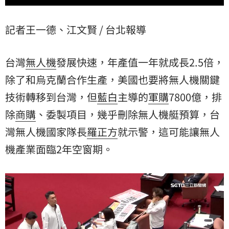
記者王一德、江文賢 / 台北報導
台灣
無人機
發展快速，年產值一年就成長2.5倍，
除了和烏克蘭合作生產，美國也要將無人機關鍵
技術轉移到台灣，但
藍白
主導的
軍購
7800億，排
除
商購
、委製項目，幾乎刪除無人機艇預算，台
灣無人機國家隊長
羅正方
就示警，這可能讓無人
機產業面臨2年空窗期。