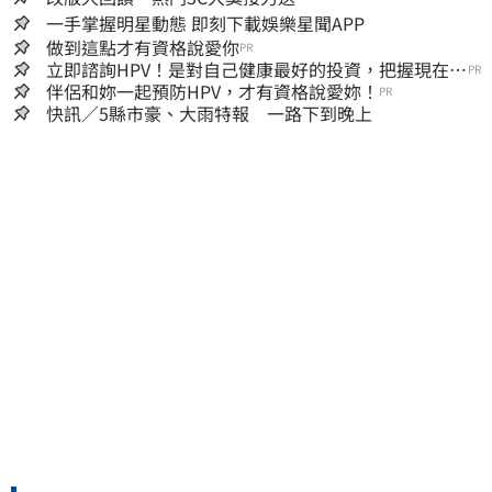
一手掌握明星動態 即刻下載娛樂星聞APP
做到這點才有資格說愛你
PR
立即諮詢HPV！是對自己健康最好的投資，把握現在不
PR
嫌晚！
伴侶和妳一起預防HPV，才有資格說愛妳！
PR
快訊／5縣市豪、大雨特報 一路下到晚上