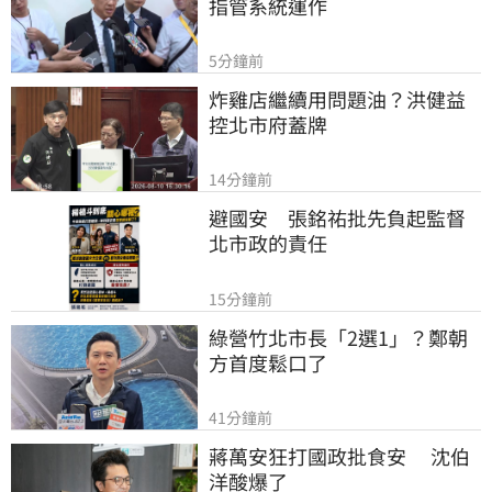
指管系統運作
5分鐘前
炸雞店繼續用問題油？洪健益
控北市府蓋牌
14分鐘前
避國安　張銘祐批先負起監督
北市政的責任
15分鐘前
綠營竹北市長「2選1」？鄭朝
方首度鬆口了
41分鐘前
蔣萬安狂打國政批食安　 沈伯
洋酸爆了