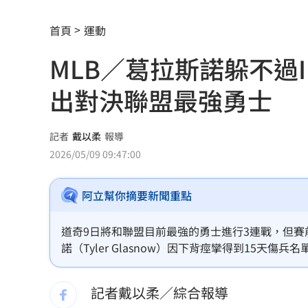
政院每年加碼25.5億元 優化全台商圈
首頁
運動
癌末男缺錢鋌而走險 3D玩具熊夾藏K
MLB／葛拉斯諾躲不過
環法自行車賽爆作弊！女靠胸部裝備降
出對決聯盟最強勇士
學霸牙醫槓離職員工 為3萬筆電互告慘
俄羅斯蝗害肆虐如末日 網驚：聖經十
記者
戴以柔
報導
2026/05/09 09:47:00
慈濟採購BNT遭詐10億 他：不聽衛福
阿立幫你摘要新聞重點
蔡英文做2件事 黃暐瀚：台東變五五波
蔣萬安危險了！最新民調沈伯洋僅落後5
道奇9日將和聯盟目前最強的勇士進行3連戰，但賽前總
諾（Tyler Glasnow）因下背痙攣得到15天傷兵
「地獄酷暑」襲南韓 礦泉水曝曬恐致
比賽，迎來本季首度先發。
記者戴以柔／綜合報導
父親節真的快樂嗎？房貸10年暴增逾400