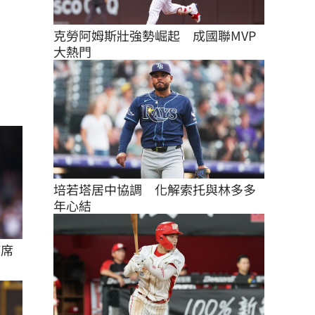
克勞阿姆斯壯強勢崛起　成國聯MVP
大熱門
培若塔居中協調　化解索托與林多多
年心結
打席