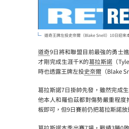
道奇王牌左投史奈爾（Blake Snell）10日迎來本
道奇
9日將和聯盟目前最強的勇士進行
才剛完成生涯千K的
葛拉斯諾
（Ty
時也透露王牌左投
史奈爾
（Blake
葛拉斯諾7日掛帥先發，雖然完成生
他本人和羅伯茲都對傷勢嚴重程度
板即可，但9日賽前仍把葛拉斯諾放進1
葛拉斯諾本季出賽7場，戰績3勝0敗