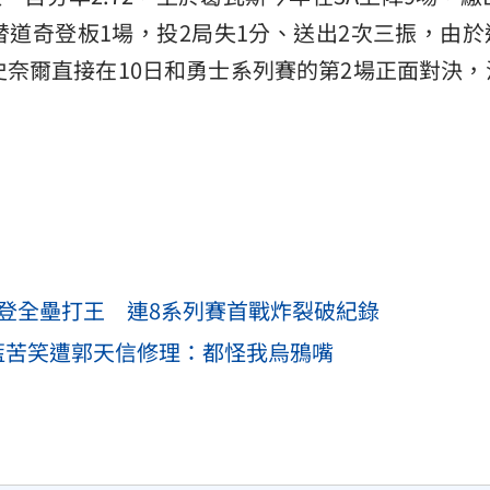
曾替道奇登板1場，投2局失1分、送出2次三振，由
奈爾直接在10日和勇士系列賽的第2場正面對決，
吉登全壘打王 連8系列賽首戰炸裂破紀錄
藍苦笑遭郭天信修理：都怪我烏鴉嘴