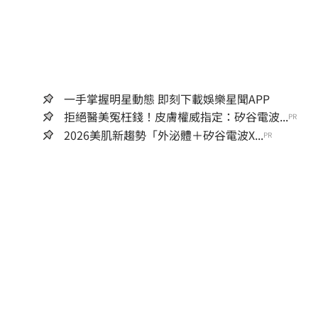
一手掌握明星動態 即刻下載娛樂星聞APP
拒絕醫美冤枉錢！皮膚權威指定：矽谷電波...
PR
2026美肌新趨勢「外泌體＋矽谷電波X...
PR