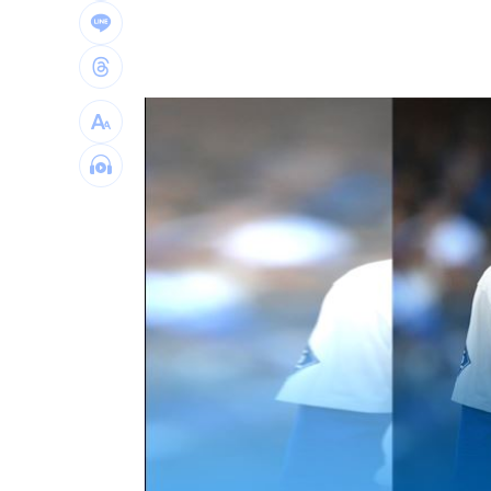
律師勾宗教大師「家族」詐慈濟 僅她
富豪遭大義滅親！偷生子竟盜鄰居身份
慈濟遭詐10億買疫苗！他點出更麻煩的
台灣彩券開獎直播中
20:31
LIVE三立+24小時直播
15:27
三立iNEWS新聞台線上直播
18:00
理想混蛋號召粉絲跨海追星吃美食！
18: