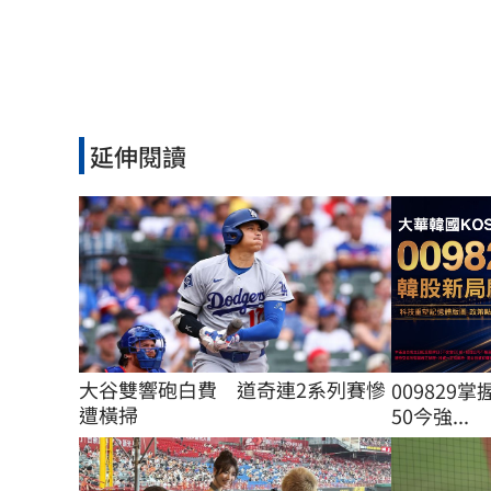
延伸閱讀
大谷雙響砲白費　道奇連2系列賽慘
009829掌
遭橫掃
50今強...