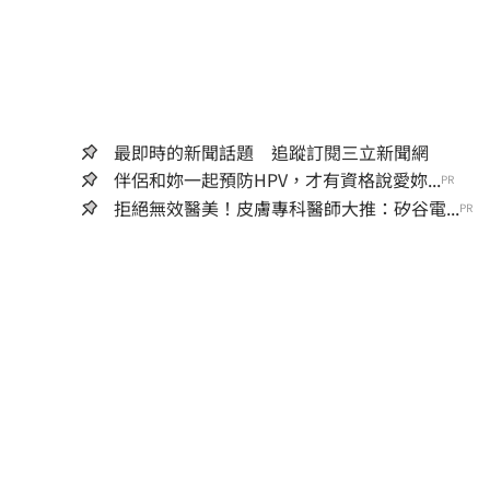
最即時的新聞話題 追蹤訂閱三立新聞網
伴侶和妳一起預防HPV，才有資格說愛妳...
PR
拒絕無效醫美！皮膚專科醫師大推：矽谷電...
PR