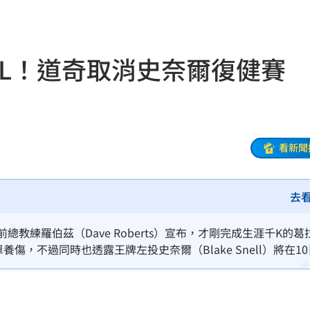
夜市
23:17
他命
23:16
IL！道奇取消史奈爾復健賽
風阻
23:14
勝
23:10
災
23:06
看新聞
部勸
23:05
去
23:03
%
23:00
教練羅伯茲（Dave Roberts）宣布，才剛完成生涯千K的葛
名單養傷，不過同時也透露王牌左投史奈爾（Blake Snell）將在1
癌
23:00
萬
22:59