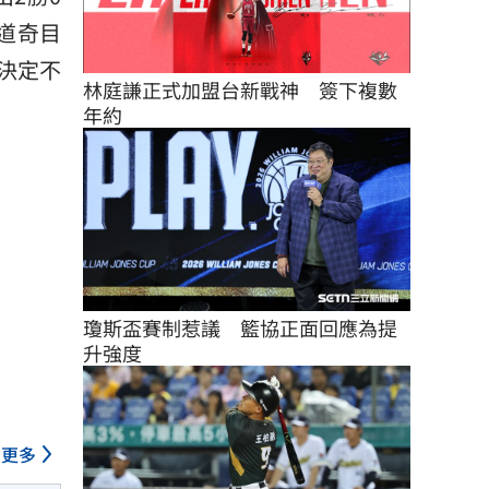
於道奇目
決定不
林庭謙正式加盟台新戰神　簽下複數
年約
瓊斯盃賽制惹議　籃協正面回應為提
升強度
更多