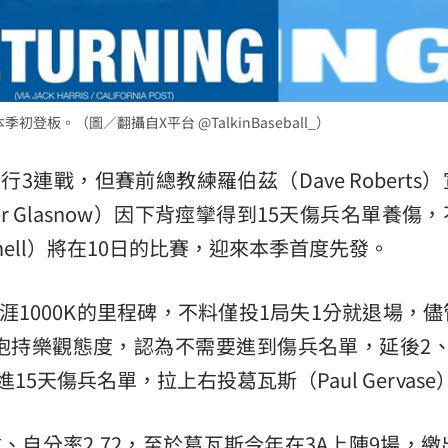
季初登板。（圖／翻攝自X平台 @TalkinBaseball_）
3連戰，但賽前總教練羅伯茲（Dave Roberts
ler Glasnow）因下背痙攣得到15天傷兵名單養傷
 Snell）將在10日的比賽，迎來本季首度先發。
涯1000K的里程碑，不料僅投1局失1分就退場，
抱持樂觀態度，認為不需要進到傷兵名單，延後2、
5天傷兵名單，拉上右投葛瓦斯（Paul Gervase
、自分率2.72，至於葛瓦斯今年在3A上陣9場，繳