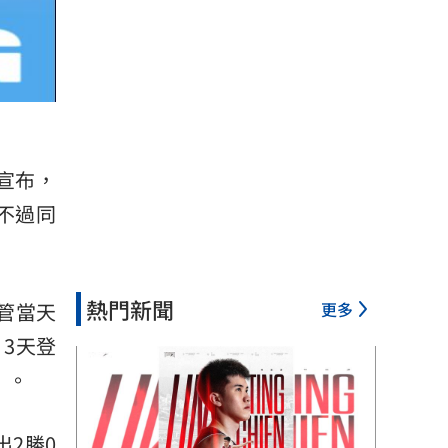
）宣布，
，不過同
熱門新聞
更多
儘管當天
3天登
）。
出2勝0