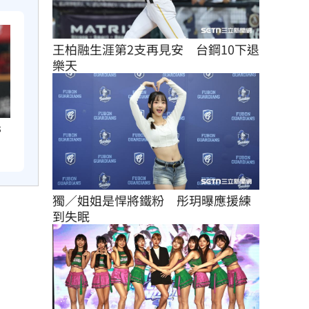
王柏融生涯第2支再見安　台鋼10下退
樂天
掃
獨／姐姐是悍將鐵粉　彤玥曝應援練
到失眠