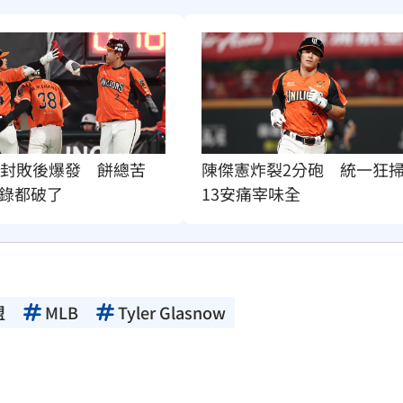
完封敗後爆發　餅總苦
陳傑憲炸裂2分砲　統一狂
錄都破了
13安痛宰味全
盟
MLB
Tyler Glasnow