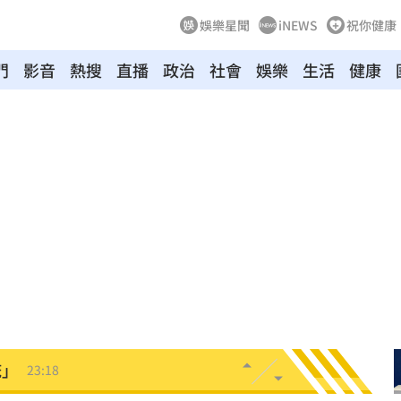
娛樂星聞
iNEWS
祝你健康
門
影音
熱搜
直播
政治
社會
娛樂
生活
健康
00點
00:40
:19
叫
23:54
！
23:47
死
23:32
抱
23:25
疣」
23:18