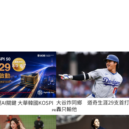
大谷炸同鄉　道奇生涯29支首
握AI關鍵 大華韓國KOSPI
轟只輸他
PR