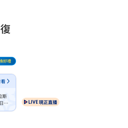
 復
換好禮
看看
拉斯
現正直播
0日的