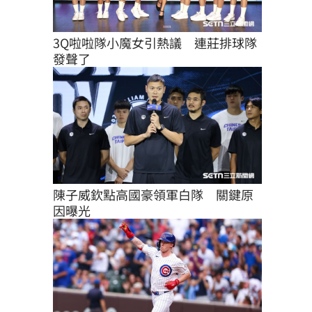
3Q啦啦隊小魔女引熱議　連莊排球隊
發聲了
陳子威欽點高國豪領軍白隊　關鍵原
因曝光