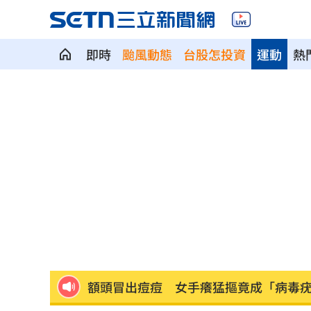
即時
颱風動態
台股怎投資
運動
熱
新／Sandisk挫5%！台指期翻紅站回440
勞動部：Uber Eats疊單計算方式違法
00
斷交國200萬磅蝦遭我友邦封殺！業者慘
新北待售餘屋萬8戶 永和竟只賣贏八里
為5億商機翻臉 肥大叔插刀：要死一起
杜金龍點名：「這檔權值股」千萬別長
額頭冒出痘痘 女手癢猛摳竟成「病毒