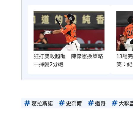
狂打雙殺超嘔　陳傑憲換策略
13場
一揮變2分砲
笑：紀
葛拉斯諾
史奈爾
道奇
大聯