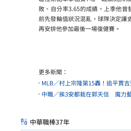
敗、自分率3.65的成績，上季他
前先發輪值狀況混亂，球隊決定讓史
再安排他參加最後一場復健賽。
更多新聞：
MLB／村上宗隆第15轟！追平賈
中職／挨3安都栽在郭天信 魔力
中華職棒37年