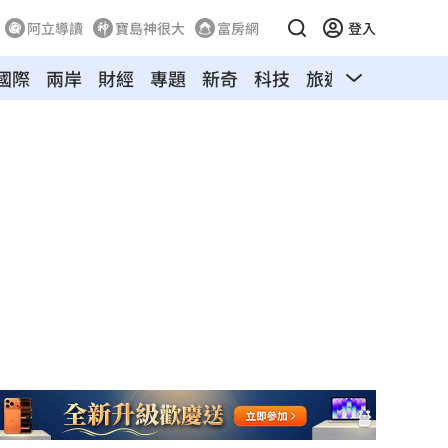
阿立導讀
寶島神很大
富房網
登入
國際
兩岸
財經
專題
新奇
科技
旅遊
汽車
寵物