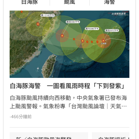
白海豚
颱風
海警
白海豚海警　一圖看風雨時程「下到發紫」
白海豚颱風持續向西移動，中央氣象署已發布海
上颱風警報。氣象粉專「台灣颱風論壇｜天氣特
急」預估，明（8）日起受外圍環流影響，中部
-466分鐘前
以北降雨機率攀升，雨勢將隨時間增強。週日
（9日）為颱風最接近台灣的關鍵時段，北台灣