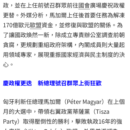
政，並在上任前號召群眾前往
國會
廣場慶祝政權
更替。外媒分析，馬加爾上任後首要任務為解凍
170億歐元
歐盟
資金，並修復與歐盟的關係。為
了讓國政煥然一新，除成立專責辦公室調查前朝
貪腐，更規劃重組政府架構，內閣成員則大量起
用領域專家，展現重振國家經濟與民主制度的決
心。
慶政權更迭 新總理號召群眾上街狂歡
匈牙利新任總理馬加爾（Péter Magyar）在上個
月的大選中，帶領右翼政黨蒂薩黨（Tisza
Party）取得壓倒性的勝利，擊敗執政16年的強