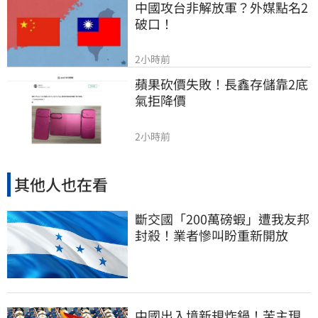
中國攻台非解放軍？外媒點名2
破口！
2小時前
蘋果砍價失敗！長鑫存儲靠2底
氣拒降價
2小時前
其他人也在看
斷交國「200萬磅蝦」遭我友邦
封殺！業者慘叫盼重新開放
中國出入境新規炸鍋！苦主現