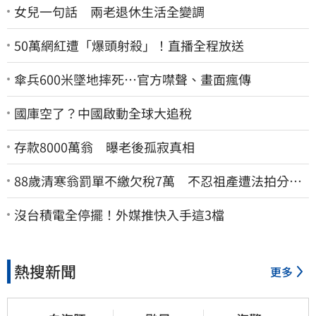
女兒一句話 兩老退休生活全變調
50萬網紅遭「爆頭射殺」！直播全程放送
傘兵600米墜地摔死…官方噤聲、畫面瘋傳
國庫空了？中國啟動全球大追稅
存款8000萬翁 曝老後孤寂真相
88歲清寒翁罰單不繳欠稅7萬 不忍祖產遭法拍分
割 家族按月代繳償債
沒台積電全停擺！外媒推快入手這3檔
熱搜新聞
更多