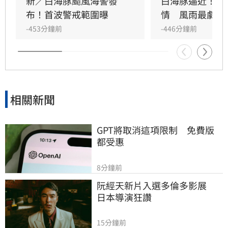
全天須嚴防陣陣強風與大雨，尤其北部及中部山
新／白海豚颱風海警發
白海豚逼近！台
區因地形抬升，雨勢可能相當猛烈。建議民眾暫
布！首波警戒範圍曝
情　風雨最劇時
停或延期週末的山區、溪河及海邊活動。
-453分鐘前
-446分鐘前
相關新聞
GPT將取消這項限制　免費版
都受惠
8分鐘前
阮經天新片入選多倫多影展　
日本導演狂讚
15分鐘前