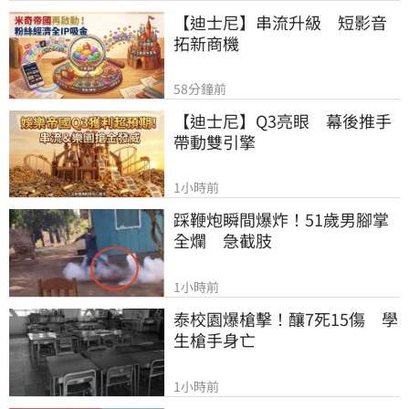
【迪士尼】串流升級　短影音
拓新商機
58分鐘前
【迪士尼】Q3亮眼　幕後推手
帶動雙引擎
1小時前
踩鞭炮瞬間爆炸！51歲男腳掌
全爛　急截肢
1小時前
泰校園爆槍擊！釀7死15傷　學
生槍手身亡
1小時前