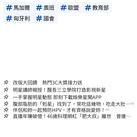
馬加爾
奧班
歐盟
教育部
匈牙利
國會
改版大回饋 熱門3C大獎接力送
明星講師親授！醒吾三立學院打造影視新星
一手掌握明星動態 即刻下載娛樂星聞APP
腹部脂肪的「剋星」找到了，常吃這幾物，吃走大肚
PR
囊，瘦出小蠻腰
伴侶和妳一起預防HPV，才有資格說愛妳！
PR
直播年賺破億！46歲料理網紅「肥大叔」離世 曾連播
17小時辛酸面曝