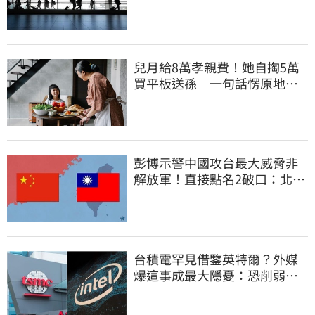
合法化
兒月給8萬孝親費！她自掏5萬
買平板送孫 一句話愣原地
「傷心不已」
彭博示警中國攻台最大威脅非
解放軍！直接點名2破口：北京
正悄悄洗腦
台積電罕見借鑒英特爾？外媒
爆這事成最大隱憂：恐削弱領
先優勢