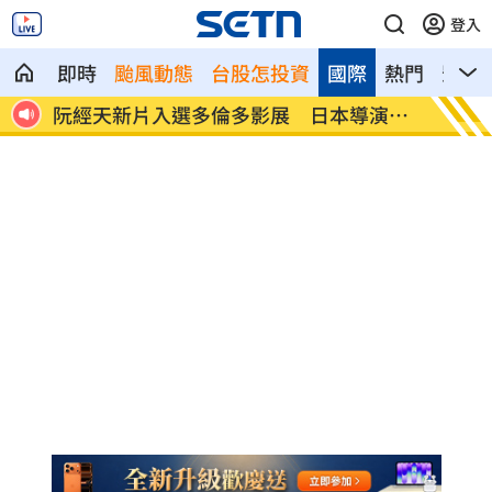
登入
即時
颱風動態
台股怎投資
國際
熱門
影音
發
阮經天新片入選多倫多影展 日本導演狂
新／注
讚