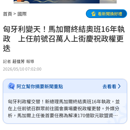
首頁
國際
看新聞換好禮
匈牙利變天！馬加爾終結奧班16年執
政 上任前號召萬人上街慶祝政權更
迭
記者
莊佳芳
報導
2026/05/10 07:02:00
阿立幫你摘要新聞重點
去看看
匈牙利政權交替！新總理馬加爾終結奧班16年執政，並
在上任前號召群眾前往國會廣場慶祝政權更替。外媒分
析，馬加爾上任後首要任務為解凍170億歐元歐盟資
金，並修復與歐盟的關係。為了讓國政煥然一新，除成
立專責辦公室調查前朝貪腐，更規劃重組政府架構，內