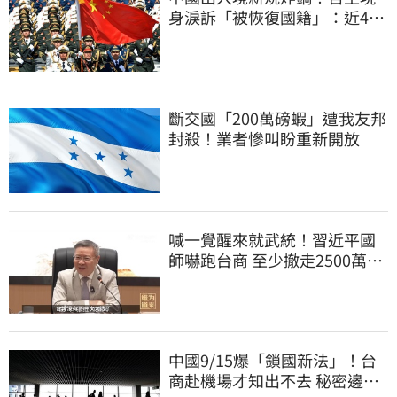
身淚訴「被恢復國籍」：近4億
資產權停擺
斷交國「200萬磅蝦」遭我友邦
封殺！業者慘叫盼重新開放
喊一覺醒來就武統！習近平國
師嚇跑台商 至少撤走2500萬份
工作
中國9/15爆「鎖國新法」！台
商赴機場才知出不去 秘密邊控