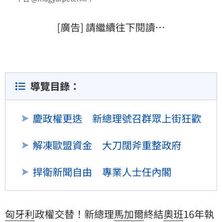
[廣告] 請繼續往下閱讀…
導覽目錄：
慶政權更迭 新總理號召群眾上街狂歡
解凍歐盟資金 大刀闊斧重整政府
捍衛新聞自由 專業人士任內閣
匈牙利
政權交替！新總理
馬加爾
終結
奧班
16年執