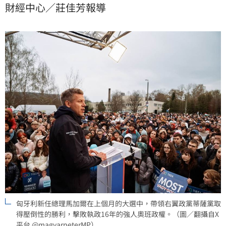
財經中心／莊佳芳報導
閣成員則大量起用領域專家，展現重振國家經濟與民主
制度的決心。
匈牙利新任總理馬加爾在上個月的大選中，帶領右翼政黨蒂薩黨取
得壓倒性的勝利，擊敗執政16年的強人奧班政權。（圖／翻攝自X
平台 @magyarpeterMP）