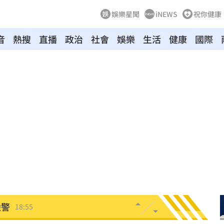
娛樂星聞
iNEWS
祝你健康
音
熱搜
直播
政治
社會
娛樂
生活
健康
國際
強
19:01
18:58
果曝
18:56
陸警
18:55