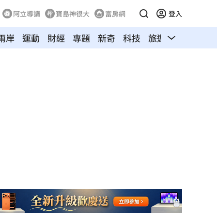
阿立導讀
寶島神很大
富房網
登入
兩岸
運動
財經
專題
新奇
科技
旅遊
汽車
寵物