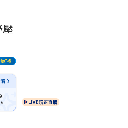
紓壓
換好禮
看看
享，
現正直播
她長