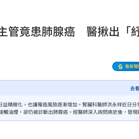
品廠
18:55
噴出
18:49
女主管竟患肺腺癌 醫揪出「
曝光
18:48
曝
18:46
奇怪
18:44
看新聞
餡
18:43
去
色
18:38
車
18:38
日益精緻化，也讓罹癌風險逐漸增加。腎臟科醫師洪永祥近日分
廚接觸油煙，卻仍被診斷出肺腺癌。經醫師深入詢問病史後，發現
打算
18:37
險因子。所幸及早發現並接受手術，目前追蹤狀況穩定。
份
18:37