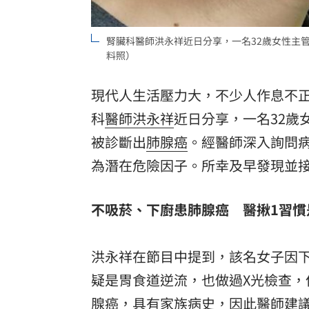
腎臟科醫師洪永祥近日分享，一名32歲女性主
料照）
現代人生活壓力大，不少人作息不
科
醫師
洪永祥
近日分享，一名32歲
被診斷出
肺腺癌
。經醫師深入詢問
為潛在危險因子。所幸及早發現並
不吸菸、下廚患肺腺癌 醫揪1習慣
洪永祥在節目中提到，該名女子因
疑是胃食道逆流，也做過X光檢查
腺癌，具有家族病史，因此醫師建議