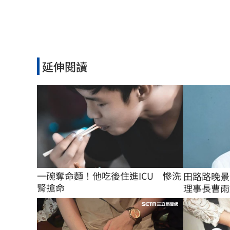
延伸閱讀
一碗奪命麵！他吃後住進ICU　慘洗
田路路晚景
腎搶命
理事長曹雨