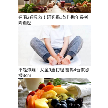
連喝2週見效！研究揭1飲料助年長者
降血壓
不是炸雞！女童9歲初經 醫揭4習慣恐
矮8cm