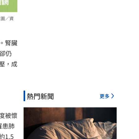
意圖／資
。腎臟
卻仍
壓，成
熱門新聞
更多
度被懷
罹患肺
1.5