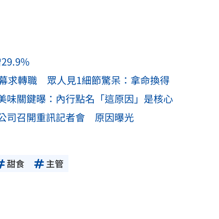
9.9%
內幕求轉職 眾人見1細節驚呆：拿命換得
美味關鍵曝：內行點名「這原因」是核心
公司召開重訊記者會 原因曝光
甜食
主管