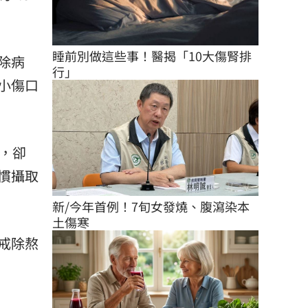
睡前別做這些事！醫揭「10大傷腎排
除病
行」
小傷口
，卻
慣攝取
新/今年首例！7旬女發燒、腹瀉染本
土傷寒
戒除熬