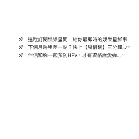
追蹤訂閱娛樂星聞 給你最即時的娛樂星鮮事
下個月房租差一點？快上【易借網】三分鐘...
PR
伴侶和妳一起預防HPV，才有資格說愛妳...
PR