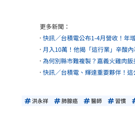
更多新聞：
快訊／台積電公布1-4月營收！年增2
月入10萬！他揭「這行業」辛酸
為何別縣市難複製？嘉義火雞肉飯
快訊／台積電、輝達重要夥伴！這
洪永祥
肺腺癌
醫師
習慣