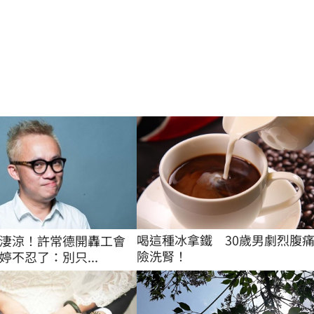
喝這種冰拿鐵　30歲男劇烈腹
淒涼！許常德開轟工會
險洗腎！
婷不忍了：別只...