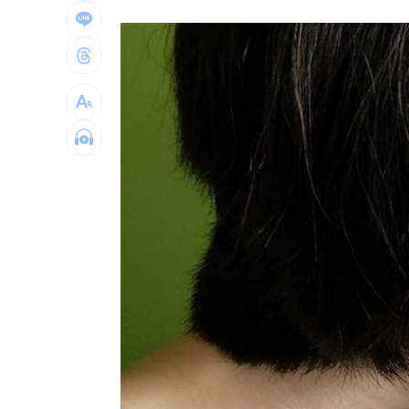
梅西梅開二度 登北美聯賽盃歷史進球
挖童骨後頻出意外 台積電嘉義廠請神
這吃法頂呱呱「青花椒鹹酥雞＋角嗨」
韓股慘跌爆金融危機？惠譽揭恐衝擊2產
金曲男星突宣布「單飛」超狂新身分曝
是否對饒慶鈴開罰？陸委會表態了
18:16
台灣彩券開獎直播中
20:31
LIVE三立+24小時直播
15:27
三立iNEWS新聞台線上直播
18:00
理想混蛋號召粉絲跨海追星吃美食！
18: