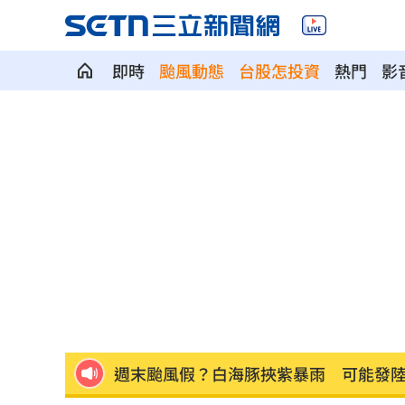
即時
颱風動態
台股怎投資
熱門
影
韓國羽球大師賽發威 蘇力揚挺進男單8
大世科上半年獲利創新高！EPS 1.58元
養樂多中壢廠爆蟑螂入侵乳品 稽查結
週末颱風假？白海豚挾紫暴雨 可能發