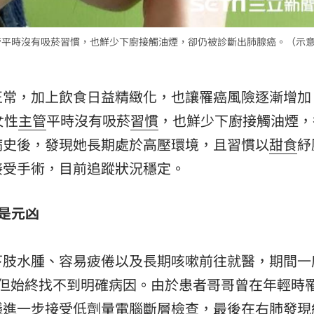
管平時沒有吸菸習慣，也鮮少下廚接觸油煙，卻仍被診斷出肺腺癌。（示
正常，加上飲食日益精緻化，也讓罹癌風險逐漸增加
女性
主管
平時沒有吸菸
習慣
，也鮮少下廚接觸油煙，
病史後，發現她長期處於高壓環境，且習慣以
甜食
紓
接受手術，目前追蹤狀況穩定。
是元凶
下肢水腫、容易疲倦以及長期咳嗽前往就醫，期間一
，但始終找不到明確病因。由於患者哥哥曾在年輕時
進一步接受低劑量電腦斷層檢查，最後在右肺發現約