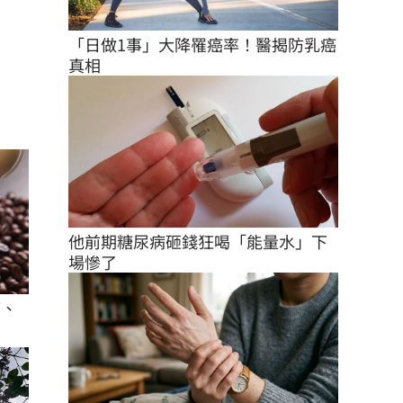
「日做1事」大降罹癌率！醫揭防乳癌
真相
他前期糖尿病砸錢狂喝「能量水」下
場慘了
痛、